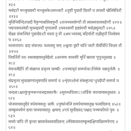
४२॥
मनोहरौ मञ्जुवाक्यौ मञ्जुलकेशसज्जटौ ॥पुष्टौ युवानौ दिव्यौ च तापसौ श्रीनिषेवितौ
॥४३॥
मुनिभिर्वन्दितपादौ वैकुण्ठवासिनावुभौ ॥राजभवनयोग्यौ तौ लालनपालनार्हणौ ॥४४॥
पद्मपत्रायतनेत्रौ सुचन्द्रास्यौ गुणालयौ ॥घनश्यामौ हृदयंगमौ मनोज्ञसुन्दरौ ॥४५॥
वीक्ष्य संकल्पितं पुत्रावीदृशौ भवता तु नौ ॥अथ ध्यानाद् बहिर्यातौ राज्ञीनृपौ विलोक्य
च ॥४६॥
नरनारायणः प्राह संकल्पः फलतात्तु वाम् ॥श्रुत्वा तृप्तौ चाति जातौ तीर्थविधिं विधाय तौ
॥४७॥
निवर्तितौ ततः स्थानादाययतुर्नदीतटे ॥आचम्य कानकीं मूर्तिं स्नात्वा पुपूजतुस्तदा ॥
४८॥
गंगाजलैर्हरिं तौ संस्नाप्य प्रमृज्य चाम्बरैः ॥पञ्चामृतं समर्प्यथाऽभिषेकं चक्रतुर्जलैः ॥
४९॥
संप्रमृज्य सुवस्त्राण्याभूषणानि समर्प्य च ॥शृंगारशोभां संक्लृप्त्वा धूपदीपौ समर्प्य च
॥५०॥
चन्दनाऽक्षतकुंकुमकज्जलद्रवसारकैः ॥सुगन्धयित्वाऽऽरार्त्रिकं कारयामासतुस्ततः ॥
५१॥
भोजयामासतुर्देवं वर्धयामासतुः स्तवैः ॥पुष्पांजलिं समर्पयामासतुश्च फलादिकम् ॥५२॥
ताम्बूलचर्वणं दत्वा याचयामासतुः क्षमाम् ॥एवं सूर्योदयात् पश्चात् पञ्चघटीगते पुनः ॥
५३॥
समये चापि तौ कृत्वा स्नानार्चनस्तवादिकम् ॥नैवेद्यपानताम्बूलदक्षिणादिसमर्पणम् ॥
५४॥