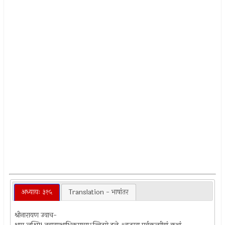
अध्यायः ३१५
Translation - भाषांतर
श्रीनारायण उवाच-