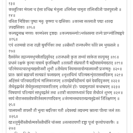
१३॥
कस्तूरिका मंगला च हंसा रुचिश्च मंजुला ॥निर्मला चामृता रालिजटिनी पानपुत्तली ॥
१४॥
वनिता मिष्टिका पुष्पा मनुः कृष्णा च दासिकाः ॥कान्ता सरस्वती पद्मा शारदा
उपदासिकाः ॥१५॥
कल्पद्रुमाश्च मणयः कामधेनव इष्टदाः ॥कल्पवल्ल्योऽभवंस्तस्या राज्ये प्राग्ज्योतिषाह्वये
॥१६॥
एवं शतमखो राजा राज्ञी द्युवर्णिका तथा ॥स्त्रीनरौ राज्यधर्मेण वर्तेते स्म भुवस्तले ॥
१७॥
दैवयोगेन तद्राज्यमभूच्छीताद्रिदुर्गवत् ॥राजधानी कृता ताभ्यां साकेता सरयूमनु ॥१८॥
प्रधानं रक्षकं कृत्वा यात्रार्थं कृतनिश्चयौ ॥ततस्तौ संप्रयातौ वै बद्रीयात्रार्थमादरात् ॥१९॥
परिमेयचरचारभृत्यदासीजनौ शुभौ ॥तीर्थस्य नियमान्सर्वान्पालयन्तौ प्रजग्मतुः ॥२०॥
प्रातः स्नानं ब्रह्मचर्यं सत्यव्रतं फलादनम् ॥भूशायित्वं परित्यक्तशृंगारासनादिकम् ॥२१॥
अहिंसनं परिवादराहित्यं मालिकाजपम् ॥रागद्वेषविहीनत्वं दानं देवादिपूजनम् ॥२२॥
तीर्थवृद्धार्चनं तीर्थगुरुसाहाय्यकारिताम् ॥गोदर्शनं हरेः पादामृतपानं कथाश्रवम् ॥२३॥
विषयाणां परित्यागं साधुवद्वर्तनं तथा ॥रात्रौ नारायणध्यानं दिवा तीर्थाटनं शुभम् ॥२४॥
सायं नीराजनास्तोत्रकीर्तनस्मरणादिकम् ॥जंगमान्स्थावरान्प्रत्यनुद्वेजनं तितिक्षणम् ॥
२५॥
पालयन्तौ तापसौ तौ भूत्वा बदरिका गतौ ॥देवनद्यां तदाचम्य स्नात्वा पीत्वा जलं ततः
॥२६॥
ददृशतुर्मुनींस्तीर्थात्मकाँस्तीर्थानि चांजसा ॥नरनारायणौ दृष्ट्वा पूजां कृत्वोपचारकैः ॥
२७॥