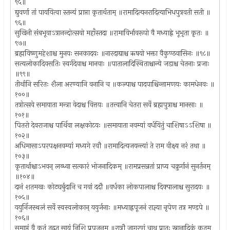
९५॥
द्युवर्णा तां पाययित्वा स्तन्यं प्राप्ता कृतार्थताम् ॥रामादित्यनरादित्याभिधपुत्रवती सती ॥
९६॥
सुखिनी संबभूवाऽत्रानन्दोत्सवो महाँस्तदा ॥रामाविर्भावरूपो वै मध्याह्ने भूभृता कृतः ॥
९७॥
ब्रह्मविष्णुमहेशाश्च मुनयः सनकादयः ॥नारदाद्याश्च ऋषयो भक्ता वैकुण्ठवासिनः ॥९८॥
सत्यलोकादिवसतिः स्वर्गदेवाश्च मानवाः ॥पातालादिस्थिताश्चान्ये जडाश्च चेतनाः प्रजाः
॥९९॥
तीर्थानि सरितः शैला अरण्यानि वनानि च ॥कल्पाश्च पादपाश्चिन्तामणयः कामधेनवः ॥
१००॥
तत्रोत्सवे समायाता मन्त्रा वेदाश्च वित्तयः ॥तत्त्वानि चेतरा सर्वे ब्रह्मपुत्राश्च मानसाः ॥
१०१॥
पितरो देवराजाश्च पार्थिवा लक्षकोटयः ॥समायाता नवम्यां वर्धयितुं चाशिषाऽऽशिषा ॥
१०२॥
अधिमासाऽपरपक्षनवम्यां मध्यगे रवौ ॥रामादित्यजयन्त्यां ते राम वीक्ष्य नरं तथा ॥
१०३॥
कृतार्थाश्चाऽभवन् लब्ध्वा सत्कारं भोजनादिकम् ॥रामप्रसन्नतां प्राप्य चक्रुर्गानं सुनर्तनम्
॥१०४॥
दानं शतमखः कोट्यर्बुदानि च गवां ददौ ॥वर्धका लोकपालाश्च दिक्पालाश्च सुरादयः ॥
१०५॥
ययुर्निजस्थलं सर्वे स्वस्वलोकान् ययुर्जनाः ॥मध्याह्नपूजनं राज्ञ्या नृपेण तत्र मण्डपे ॥
१०६॥
समाप्तं वै कृतं तद्वत् सायं निशि प्रपूजनम् ॥रात्रौ जागरणं चाथ प्रातः स्नानादिकं कृतम्