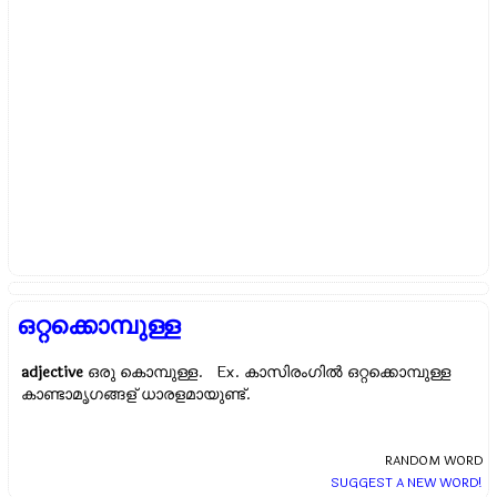
ഒറ്റക്കൊമ്പുള്ള
adjective
ഒരു കൊമ്പുള്ള. Ex.
കാസിരംഗില്‍ ഒറ്റക്കൊമ്പുള്ള
കാണ്ടാമൃഗങ്ങള് ധാരളമായുണ്ട്.
RANDOM WORD
SUGGEST A NEW WORD!