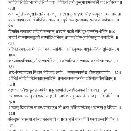
ऋषिदेवक्षितिदेवभोजनं दक्षिणां तथा ॥निर्वर्त्याऽर्घ्यं कुसुमानामञ्जलिं चाऽक्षताँस्तथा ॥
५५॥
दत्वा स्तुतिं चक्रतुश्च विसर्जनं प्रचक्रतुः ॥एवं प्रपूज्य देवेशं श्रीकृष्णपुरुषोत्तमम् ॥५६॥
नरं नारायणं नत्वा तीर्थविधिं समाप्य च ॥पूर्वं मध्याह्नसमयाद् राजधानीं नवीकृताम् ॥
५७॥
विमानेन समागत्य साकेतां सरयूमनु ॥उद्याने महती सौधे वृक्षवल्लीसुशोभिते ॥५८॥
मण्डपं कारयामासतुस्तौ स्वर्णादिशोभितम् ॥कलशैर्हारशृंगारैर्वस्त्रभूषाध्वजादिभिः ॥
५९॥
शोभितं रंगवल्लीभिः सिक्तं गन्धजलादिभिः ॥वह्निकुण्डसमायुक्तं वेदिकासुविराजितम्
॥६०॥
कटपर्यंकबृसिकासूर्णास्तरणशोभितम् ॥कम्मानिकातोरणाढ्यं कदलीस्तंभसंधृतम् ॥
६१॥
आदर्शचन्द्रकडंका निशान भेरिकाऽऽनकैः ॥जलतरंगयन्त्रैश्च शीतवायुप्रवाहकैः ॥६२॥
शोभितं मण्डितं चित्रैरवतारसुरादिभिः ॥जलस्थलव्यत्ययेन दृष्टिर्जालैर्विलक्षितम् ॥
६३॥
दूरश्रवणयन्त्रैश्च दूरदर्शनदर्पणैः ॥दूरग्रहणसिद्ध्याद्यैरलंकृतं विमानवत् ॥६४॥
तत्र मण्डपमध्ये तु सहकारतरू कृतौ ॥पार्श्वकोणेषु चत्वारोऽशोकवृक्षा विनिर्मिताः ॥
६५॥
शाखासु दिव्यदोला च बन्धयामासतुश्च तौ ॥तत्र मूर्तिमयान्देवान् शृंखलासु तु देविकाः ॥
६६॥
संक्लृप्तयामासतुश्च कोमलास्तरणानि च ॥तत्र मूर्तिं कानकीं वै पुरुषोत्तमरूपिणीम् ॥
६७॥