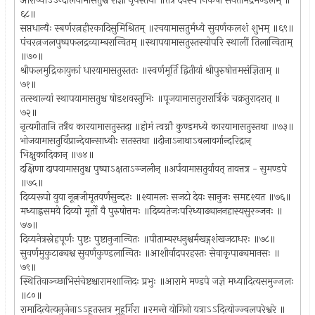
आरोप्याऽऽन्दोलयामासतुश्च राज्ञी नृपस्तथा ॥तत्र देवस्य निकषा सर्वतोभद्रमण्डलम् ॥
६८॥
सप्तधान्यैः स्बर्णरत्नहीरकादिसुमिश्रितम् ॥रचयामासतुर्मध्ये सुवर्णकलशं शुभम् ॥६९॥
पंचरत्नजलपुष्पफलद्रव्याम्बरान्वितम् ॥स्थापयामासतुस्तस्योपरि स्थालीं तिलान्विताम्
॥७०॥
श्रीफलमुद्रिकायुक्तां धारयामासतुस्ततः ॥स्वर्णमूर्ति द्वितीयां श्रीपुरुषोत्तमसंज्ञिताम् ॥
७१॥
तत्स्थाल्यां स्थापयामासतुश्च षोडशवस्तुभिः ॥पूजयामासतुरारार्त्रिकं चक्रतुरादरात् ॥
७२॥
नृत्यगीतानि तत्रैव कारयामासतुस्तदा ॥होमं त्वग्नौ कुण्डमध्ये कारयामासतुस्तथा ॥७३॥
भोजयामासतुर्विप्रान्देवान्साध्वीः सतस्तथा ॥दीनाऽनाथाऽबलावर्गान्दरिद्रान्
भिक्षुकादिकान् ॥७४॥
दक्षिणा दापयामासतुश्च पुष्पाऽक्षताऽञ्जलीन् ॥अर्पयामासतुर्यावत् तावत्तत्र - सुमण्डपे
॥७५॥
दिव्यरूपो युवा नूत्नजीमूतवर्णसुन्दरः ॥श्यामलः सजटो देवः सानुजः समदृश्यत ॥७६॥
मध्याह्नसमये दिव्यो मूर्तो वै पुरुषोत्तमः ॥दिब्यतेजःपरिध्याढ्याननहास्यसुरञ्जनः ॥
७७॥
दिव्यनेत्रस्नेहपूर्णः पुष्टः पुष्टानुजान्वितः ॥पीताम्बरधनुश्चर्मखड्गशंखजटाधरः ॥७८॥
सुवर्णमुकुटाढ्यश्च सुवर्णकुण्डलान्वितः ॥आशीर्वादपरहस्तः सेवाकृपाढ्यमानसः ॥
७९॥
स्थितिवाञ्च्छाभिसंचेष्टश्चारामशान्तिदः प्रभुः ॥आरामे मण्डपे जज्ञे मध्यादित्यसमुज्जलः
॥८०॥
रामादित्येत्यनुजेनाऽऽहूतस्तत्र मुहुर्गिरा ॥रमन्ते योगिनो यत्राऽऽदित्योज्ज्वलपरेश्वरे ॥