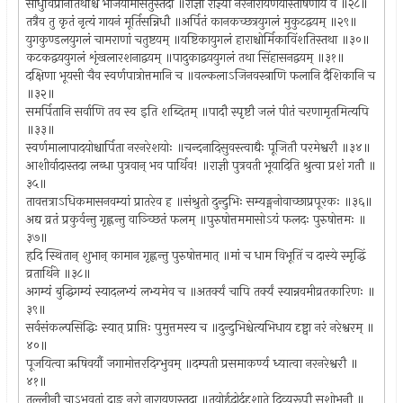
साधुविप्रानतिथींश्च भोजयामासतुस्तदा ॥राज्ञा राज्ञ्या नरनारायणयोस्तोषणाय वै ॥२८॥
तत्रैव तु कृतं नृत्यं गायनं मूर्तिसन्निधौ ॥अर्पितं कानकच्छत्रयुगलं मुकुटद्वयम् ॥२९॥
युगकुण्डलयुगलं चामराणां चतुष्टयम् ॥यष्टिकायुगलं हाराश्चोर्मिकाविंशतिस्तथा ॥३०॥
कटकद्वययुगलं शृंखलारशनाद्वयम् ॥पादुकाद्वययुगलं तथा सिंहासनद्वयम् ॥३१॥
दक्षिणा भूयसी चैव स्वर्णपात्रोत्तमानि च ॥वल्कलाऽजिनवस्त्राणि फलानि दैशिकानि च
॥३२॥
समर्पितानि सर्वाणि तव स्व इति शब्दितम् ॥पादौ स्पृष्टौ जलं पीतं चरणामृतमित्यपि
॥३३॥
स्वर्णमालापादयोश्चार्पिता नरनरेशयोः ॥चन्दनादिसुवस्त्वाद्यैः पूजितौ परमेश्वरौ ॥३४॥
आशीर्वादास्तदा लब्धा पुत्रवान् भव पार्थिव! ॥राज्ञी पुत्रवती भूयादिति श्रुत्वा प्रशं गतौ ॥
३५॥
तावत्तत्राऽधिकमासनवम्यां प्रातरेव ह ॥संश्रुतो दुन्दुभिः सम्यङ्मनोवाच्छाप्रपूरकः ॥३६॥
अद्य व्रतं प्रकुर्वन्तु गृह्णन्तु वाञ्च्छितं फलम् ॥पुरुषोत्तममासोऽयं फलदः पुरुषोत्तमः ॥
३७॥
हृदि स्थितान् शुभान् कामान गृह्णन्तु पुरुषोत्तमात् ॥मां च धाम विभूतिं च दास्ये स्मृद्धिं
व्रतार्थिने ॥३८॥
अगम्यं बुद्धिगम्यं स्यादलभ्यं लभ्यमेव च ॥अतर्क्यं चापि तर्क्यं स्यान्नवमीव्रतकारिणः ॥
३९॥
सर्वसंकल्पसिद्धिः स्यात् प्राप्तिः पुमुत्तमस्य च ॥दुन्दुभिश्चेत्यभिधाय दृष्ट्वा नरं नरेश्वरम् ॥
४०॥
पूजयित्वा ऋषिवर्यौ जगामोत्तरदिग्भुवम् ॥दम्पती प्रसमाकर्ण्य ध्यात्वा नरनरेश्वरौ ॥
४१॥
तल्लीनौ चाऽभवतां द्राङ् नरो नारायणस्तदा ॥तयोर्हृदोर्ददृशाते दिव्यरूपौ सुशोभनौ ॥