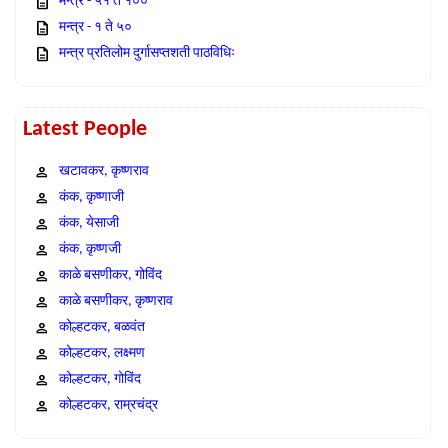
मन्त्र - ५१ ते १००
मन्त्र - १ ते ५०
मन्त्र प्रतिलोम दुर्गासप्तशती पाठविधिः
Latest People
खटावकर, कृष्णराव
कंक, कृष्णाजी
कंक, येसाजी
कंक, कृष्णजी
काळे बसणीकर, गोविंद
काळे बसणीकर, कृष्णराव
कोल्हटकर, बळवंत
कोल्हटकर, लक्ष्मण
कोल्हटकर, गोविंद
कोल्हटकर, राम्रचंद्र