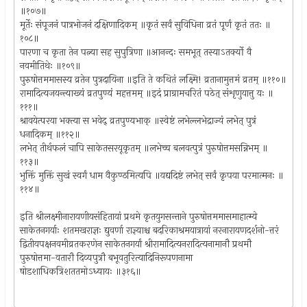
॥१०७॥
मूर्तेः संपूजनं पात्रभोजनं दक्षिणादिकम् ॥कृतं सर्वं सुविधिना व्रतं पूर्णं कृतं ततः ॥
१०८॥
पारणा च कृता तेन पत्न्या सह सुपुत्रिणा ॥आनन्दः समभूत् तस्याऽतर्क्यो वै
नवमीतिथेः ॥१०९॥
पुरुषोत्तममासस्य व्रतेन पुत्रदायिना ॥इति ते कथितं लक्ष्मि! व्रतानामुत्तमं व्रतम् ॥११०॥
रामादित्यजयन्त्याख्यं व्रतपुण्यं महत्तमम् ॥इदं प्राग्रामचरितं पठेत् संशृणुयात्तु यः ॥
१११॥
श्रावयेत्परया भक्त्या स भवेद् व्रतपुण्यभाक् ॥स्वेष्टं लभेल्लभेद्राज्यं लभेत् पुत्रं
धनादिकम् ॥११२॥
लभेत् तीर्थफलं चापि साकेतसरयूकृतम् ॥लभेच्च बलवत्पुत्रं पुरुषोत्तमसन्निभम् ॥
११३॥
भुक्तिं मुक्तिं सुखं स्वर्गं धाम वैकुण्ठमित्यपि ॥यद्यदिष्टं लभेत् सर्वं कृपया परमात्मनः ॥
११४॥
इति श्रीलक्ष्मीनारायणीयसंहितायां प्रथमे कृतयुगसन्ताने पुरुषोत्तममासमाहात्म्ये
साकेतनगर्याः शतमखराज्ञः द्युवर्णा राज्ञ्याश्च बदरिकाश्रमयात्रायां नरनारायणदर्शनो-त्तरं
द्वितीयपक्षनवमीव्रतकरणेन साकेतनगर्यां श्रीरामादित्यनरादित्यनामानौ प्रथमौ
पुरुषोत्तमा-वतारौ दिव्यपुत्रौ बभूवतुरित्यादिनिरूपणनामा
षोडशाधिकत्रिशततमोऽध्यायः ॥३१६॥