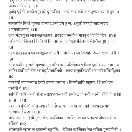
शृणु लक्ष्मि! नवम्याश्चाधिकमासाऽन्तितमे दले ॥व्रतस्य पूर्वकल्पीयां कथां
पापप्रणाशिनीम् ॥१॥
पूर्वात् पूर्वतरे कल्पे बभूवेन्द्रो द्युमेरुजित् ॥सायं तस्य लये जाते पुण्यशेषेण वै पुनः ॥
२॥
सत्यलोके निशां भुक्त्वा कल्पाऽऽरंभे प्रगे तु सः ॥सृष्टौ त्रेतायुगे चाद्ये सम्राट्
शतमखोऽभवत् ॥३॥
दानधर्मदयायुक्तो लोकरक्षणतत्परः ॥देवदानवमर्त्यानां मानकृद् विजितेन्द्रियः ॥४॥
व्योमयानेन विहरन् त्रिलोक्यां विचचार सः ॥गोभूतीर्थद्विजन्यासिसतीसाधुप्रपूजकः ॥
५॥
यस्य हस्ततले वज्रच्छत्रखङ्गांककानि वै ॥विद्योतन्ते स्म दिव्यानि देवत्वावेदकानि वै ॥
६॥
तस्य पत्नी महाराज्ञी द्युवर्णाऽभूत् पतिव्रता ॥पतिसेवापरा नित्यं देवसेवापरा तथा ॥७॥
आतिथ्यधर्मिणी दीनाऽनाथदारिद्यनाशिनी ॥कन्यानामुन्नतिकर्त्री सदा स्त्रीजातिरक्षिका
॥८॥
गान्धर्व्यो नागकन्याश्च देव्यो दानव्य एत्य च ॥किन्नर्यश्चापि मानुष्यः शिक्षार्थं स्म
वसन्ति वै ॥९॥
सावित्री चापि गायत्री संज्ञा स्वाहाऽप्यरुन्धती ॥महेन्द्राणी सती लक्ष्मीः रोहिणी पार्वती
स्वधा ॥१०॥
प्रभा च माणिकी श्रीश्च जया भक्तिर्दिशस्तथा ॥अन्या नद्यः कृत्तिकाद्यास्तस्याः
सख्योऽभवँस्तदा ॥११॥
चम्पा दया रमा हेम्नी मुक्ता गोदा जयन्तिका ॥शान्तिः शान्ता प्रेमपात्रा दीपोत्सवी च
नन्दिनी ॥१२॥
ओजस्वती सुरत्ना च दमयन्ती चतुर्मतिः ॥देविका कान्तिका रेवा सविता मूलयोगिनी ॥