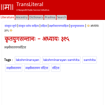
TransLiteral
A Nonprofit Public Service Initiative.
Literature
Ancestry
Dictionary
Prashna
Search
|
|
|
|
|
अध्यायः
संस्कृत सूची
संस्कृत स्तोत्र साहित्य
संहिता
लक्ष्मीनारायणसंहिता
कृतयुगसन्तानः
३१५
कृतयुगसन्तानः - अध्यायः ३१५
लक्ष्मीनारायणसंहिता
Tags
:
lakshminarayan
lakshminarayan samhita
samhita
लक्ष्मीनारायण
लक्ष्मीनारायण संहिता
संहिता