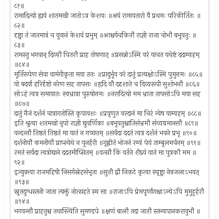
८१॥
रामादित्यो ह्ययं शातमखी जातोऽत्र केशवः ॥अयं रामावतारो वै प्रथमः परिकीर्तितः ॥
८२॥
दृष्ट्वा तं जातमात्रं च युवानं केशवं प्रभुम् ॥आश्चर्यचकितौ राज्ञी राजा चोभौ बभूवतुः ॥
८३॥
रामस्तु भगवान् दिव्यौ पितरौ प्राह तोषणात् ॥प्रसन्नोऽस्मि वरं याचत यथेष्टं ददाम्यहम्
॥८४॥
मूर्तिरूपेण सेवा वामंगीकृता मया ततः ॥प्रादुर्भूय वरं दातुं प्रत्यक्षोऽस्मि पुमुत्तमः ॥८५॥
यो बदर्यां हरिर्दृष्टो नरेण सह तापसः ॥हृदि यौ ददृशाते च दिव्यरूपी सुशोभनौ ॥८६॥
सोऽहं त्वत्र समायातः स्वभ्रात्रा पुरुषोत्तमः ॥नरादित्यो मम भ्राता तापसोऽपि मया सह
॥८७॥
दातुं नैजं दर्शनं चात्रागतोस्ति कृपावशः ॥प्रवृणुत वरदानं मा चिरं न्वेष याम्यहम् ॥८८॥
इति श्रुत्वा शतमखो नृपो राज्ञी द्युवर्णिका ॥बभूवतुश्चातिसंभ्रमौ संव्यग्रमानसौ ॥८९॥
वन्दन्तौ तिष्ठतं तिष्ठतं मा यातं न गच्छतम् ॥सर्वदा ददतं त्वत्र दर्शनं भवने प्रभू ॥९०॥
दर्शनीयौ कमनीयौ प्राप्स्येथे न पुनर्हरी ॥गृह्णीतं भोजनं रम्यं पेयं ताम्बूलमर्चनम् ॥९१॥
रमतं सर्वदा त्वत्रोद्याने ददतमीप्सितम् ॥वत्सौ किं वर्तते शैघ्र्यं यातं मा पुत्रकौ मम ॥
९२॥
इत्युक्त्वा राजमहिषी निसर्गस्नेहसंभृता ॥सुतौ द्वौ निकटे कृत्वा स्पृष्ट्वा नेत्रजलाऽभवत्
॥९३॥
स्नुतदुग्धस्तनी जाता त्यक्तुं नोत्सहते स्म सा ॥राजाऽपि प्रेमपूर्णांगश्चाऽन्येऽपि मुमुहुर्हरौ
॥९४॥
भगवन्तौ प्राहतुश्च तथास्त्विति सुमण्डपे ॥क्षणं बालौ तदा जातौ स्तन्यपानकरावुभौ ॥