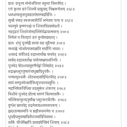
प्रातः प्रपूज्य संभोजयित्वा स्तुत्वा विसर्जयेत् ।
एवं कृत्वा व्रतं शिल्पी प्राप्नुयाद् विश्वकर्मताम् ॥६८॥
धनधान्यसुतापुत्रदारागोसम्पदादिभिः ।
सुखी स्यात् स्वकलाकीर्तिं लभेतात्र परत्र च ॥६९॥
फाल्गुने कृष्णपक्षे च शिवरात्रिस्त्रयोदशी ।
महद्व्रतं शिवतेजोमहल्लिंगोद्भवात्मकम् ॥७०॥
निर्मलं च निराहारं व्रतं कुर्यात्तदादरात् ।
प्रातः शंभुं पूजयेद्वै सत्या सह सुहैमया ॥७१॥
मध्याह्ने भोजयेत्पक्वान्नानि सर्वाणि भावतः ।
शतरुद्रं कोटिरुद्रं रुद्राध्यायाँश्च वाचयेत् ॥७२॥
सर्वान् रुद्रावताराँश्च पार्वत्याश्चावतारिणीः ।
पूजयेत् षोडशवस्तूत्तमैर्भङ्गां निवेदयेत् ॥७३॥
रुद्राक्षधत्तुरपुष्पगंजाधूम्रादिधूपकैः ।
पञ्चामृतजलैः शीतचन्दनादिभिरर्चयेत् ॥७४॥
सायं सम्पूजयेत्सर्वविध्युपचारवस्तुभिः ।
महाभिषेकविधिना रुद्रसूक्तेन शंकरम् ॥७५॥
निशीथे पूजयेत् प्रीत्या सगणं बिल्वपत्रकैः ।
मल्लिकाकुन्दपुष्पैश्च धत्तूरकरवीरकैः ॥७६॥
दुग्धेन स्नापयेद् रुद्रमेकादशस्वरूपकम् ।
द्वादशात्मानमपि च ब्रह्मैकरूपमेव च ॥७७॥
धूपदीपसुवाद्यादिनीराजनादिभिस्तथा ।
नर्तनैः कीर्तनैश्चापि प्रसादयेच्छिवं शिवाम् ॥७८॥