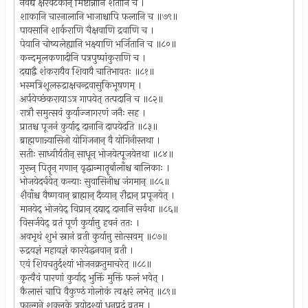
नैवेद्ये क्षैरवटकान् मिष्टान्नानि शतानि च ।
शाकानि चारनालानि भाजाश्चापि फलानि च ॥७९॥
पायसानि शार्कराणि चैक्षवाणि द्रवाणि च ।
पेयानि चोष्यलेह्यानि भक्ष्याणि भर्जितानि च ॥८०॥
कन्दमूलकणादीनि पत्रपुष्पांकुराणि च ।
दद्याद्वै शंकरायैव शिवायै चातिभावतः ॥८१॥
भस्मत्रिशूलरुद्राक्षचन्द्रवासुकिभूषणम् ।
अर्पयेच्छंकरायाऽत्र गापयेत् तत्पदानि च ॥८२॥
रात्रौ समुत्सवं कुर्याज्जागरणं जनैः सह ।
प्रातश्च पूजनं कुर्याद् दानानि दापयेदति ॥८३॥
ब्राह्मणान्न्यासिनो योगिजनान् वै योगिनीस्तथा ।
सतीः साध्वीर्यतीन् साधून् भोजयेत्पूजयेत्तथा ॥८४॥
गुरून् पितॄन् गणान् वृद्धान्मातॄर्बालाँश्च बालिकाः ।
भोजयेदर्चयेत् कन्याः सुवासिनीश्च जंगमान् ॥८५॥
शैवाँश्च वैष्णवान् ब्राह्मान् दैव्यान् रौद्रान् प्रपूजयेत् ।
मानयेद् भोजयेद् विप्रान् दद्याद् दानानि सर्वथा ॥८६॥
विसर्जयेद् व्रतं पूर्णं कुर्यात्तु हवनं ततः ।
अवभृथं शुभं स्नानं व्रती कुर्यात्तु सोत्सवम् ॥८७॥
रुद्रयज्ञं महायज्ञं कारयेद्धनवान् व्रती ।
एवं शिवचतुर्दश्यां भोजनक्रतुमाचरेत् ॥८८॥
कृत्वैवं पारणां कुर्याद् भुक्तिं मुक्तिं फलं भवेत् ।
कैलासं चापि वैकुण्ठं गोलोकं त्वक्षरं लभेत् ॥८९॥
फाल्गुने शुक्लके त्रयोदश्यां धनप्रदं व्रतम् ।