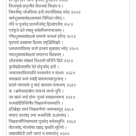
हरं सूर्यं हरिं चापि पूजयेत् तुष्टिहेतवे ॥५६॥
निशामुखे प्रपूज्यैनं नीराजनां विधाय च ।
विसर्जयेद् भोजयित्वा व्रती स्वर्णादिमान् भवेत् ॥५७॥
मार्गशुक्लत्रयोदश्यामनगं विधिनाऽर्चयेत् ।
रतिं च पूजयेत् प्रातर्भोजयेद् द्विजदंपतीम् ॥५८॥
एवंकृते व्रते स्यात्तु सर्वसौभाग्यभाजनम् ।
पौषशुक्लत्रयोदश्यां समर्च्य कमलां हरिम् ॥५९॥
घृतपात्रं प्रदद्याच्च द्विजाय स्मृद्धिसिद्धये ।
धनधान्यादिमान् कर्ता व्रतस्य सुखवान् भवेत् ॥६०॥
माघशुक्लत्रयोदश्यां समारभ्य दिनत्रयम् ।
शीतजलेन संस्नानं निशान्ते सरिति प्रिये ॥६१॥
कुर्यादार्द्रवाससैव देवं संपूजयेद् व्रती ।
जन्मान्तरादिपापानि नश्यन्त्येव न संशयः ॥६२॥
माघस्नानं फलं स्याद्वै नानाकामप्रपूरकम् ।
प्रयागे माघमासे तु त्र्यहं स्नानस्य यत्फलम् ॥६३॥
ना ऽश्वमेधसहस्रेण तत्फलं लभते भुवि ।
तत्र स्नानं जपो होमः पूजनं स्यादनन्तकम् ॥६४॥
कल्पादितिथिरेषैव विश्वकर्मजयन्त्यपि ।
हरिर्ब्रह्मा स्वयं विश्वकर्मणो जन्मवानभूत् ॥६५॥
मण्डपं कारयेद् रम्यं कलाचित्रैः प्रशोभयेत् ।
विश्वकर्माणिमान्यस्य पूजयेत् सर्ववस्तुभिः ॥६६॥
नीराजयेद् भोजयेच्च दद्याद् दानानि सूरिणे ।
वाद्यगानैर्व्रती रात्रौ जागरं च समाचरेत् ॥६७॥