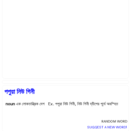
পপুয়া নিউ গিনী
noun
এক লোকতান্ত্রিক দেশ Ex.
পপুয়া নিউ গিনী, নিউ গিনী দ্বীপের পূর্বে অবস্হিত
RANDOM WORD
SUGGEST A NEW WORD!