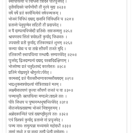
स्थापयित्वा च विधिना त्रिदिनं परिपूजयेत् ।
तृतीयदिवसे चार्पणीयौ तौ गुरवे मुदा ॥२३॥
वर्षे वर्षे व्रतं कार्यमित्येवं वर्षपञ्चकम् ।
भोजनं विविधं दद्याद् दानानि विविधानि च ॥२४॥
व्रतान्ते धेनुयुग्मेन सहितौ तौ प्रदापयेत् ।
न वै दाम्पत्यविच्छेदौ व्रतिनोः सप्तजन्मसु ॥२५॥
श्रावणस्य सितां त्रयोदशीं कुर्याद् विधानतः ।
उपवासी व्रती कुर्याद् रतिकामव्रतं शुभम् ॥२६॥
कन्या वोढा च वा ताम्रे सौवर्णे राजते मृदि ।
रतिकामौ स्थापयित्वा गन्धाद्यैः सम्यगर्चयेत् ॥२७॥
पूजयेद् द्विजदाम्पत्यं दद्याद् वस्त्रादिदक्षिणाम् ।
भोजयेच्च व्रतं चतुर्दशाब्दं कारयेत्ततः ॥२८॥
प्रतिमे गोद्वययुते श्रीगुरवेऽर्पयेत् ।
कामनाद्ं व्रतं चैतत्सौभाग्यकामसौख्यदम् ॥२९॥
भाद्रशुक्लत्रयोदश्यां गोत्रिरात्रव्रतं मतम् ।
लक्ष्मीनारायणं कृत्वा सौवर्णं राजतं च वा ॥३०॥
पञ्चामृतैः स्नापयित्वा मण्डलेऽष्टदले ततः ।
पीठे निधाय च पुष्पगन्धभूषाभिरर्चयेत् ॥३१॥
नीराजयेत्प्रदद्याच्च भोजनं मिष्टमुत्तमम् ।
अन्नोदकान्वितं पात्रं दद्याच्छ्रीगुरवे ततः ॥३२॥
एवं दिनत्रयं कुर्याद् व्रतान्ते गां प्रपूजयेत् ।
पञ्च गावः समुत्पन्ना मथ्यमाने महोदधौ ॥३३॥
तासां मध्ये तु या नन्दा तस्यै धेन्वै नमोनमः ।