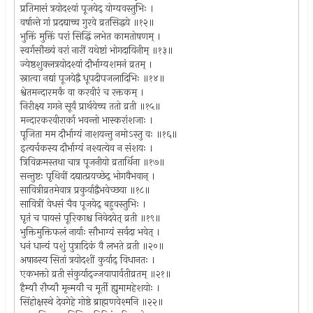
प्रतिमासं त्रयोदश्यां पूजयेद् योग्यवस्तुभिः ।
वर्षान्ते गां प्रदद्याच्च गुरवे व्रतसिद्धये ॥१२॥
भुक्तिं मुक्तिं परां सिद्धिं लभेत कामतोषणम् ।
स्वर्गसौख्यं वरां नारीं यथेष्टां भोगदायिनीम् ॥१३॥
ज्येष्ठशुक्लत्रयोदश्यां दौर्भाग्यशमनं व्रतम् ।
स्नात्वा नद्यां पूजयेद्वै धूपदीपजलादिभिः ॥१४॥
श्वेतमन्दारमर्कं वा करवीरं च रक्तकम् ।
निरीक्ष्य गगने सूर्यं प्रार्थयेच्च ततो व्रती ॥१५॥
मन्दारकरवीरार्का भवन्तो भास्करांशजाः ।
पूजिता मम दौर्भाग्यं नाशयन्तु नमोऽस्तु वः ॥१६॥
इत्यर्चकस्य दौर्भाग्यं नश्यत्येव न संशयः ।
त्रिविक्रमस्तथा चात्र पूजनीयो व्रतार्थिना ॥१७॥
सन्तुष्टः पृथिवीं दद्यात्प्रयच्छेद् भोगवैभवान् ।
सावित्रीव्रतमेवात्र प्रकुर्याद्वैभवेच्छया ॥१८॥
सावित्रीं वेधसं चैव पूजयेद् बहुवस्तुभिः ।
घृतं च पायसं पूरिकाश्च निवेदयेत् व्रती ॥१९॥
भुक्तिमुक्तिफलं नार्याः सौभाग्यं सर्वदा भवेत् ।
धनं धान्यं पशुं पुत्रादिकं वै लभते व्रती ॥२०॥
अषाढस्य सितां त्रयोदशीं कुर्याद् विधानतः ।
एकभक्तो व्रती संकुर्याद्ज्जयापार्वतीव्रतम् ॥२१॥
हैम्यौ रौप्यौ मृन्मयौ च मूर्ती ह्युमामहेशयोः ।
सिंहोक्षस्थे देवगेहे गोष्ठे ब्राह्मणवेश्मनि ॥२२॥