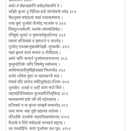
श्रीनारायण उवाच-
अथांऽतं संप्रवक्ष्यामि त्रयोदशीव्रतानि ते ।
लक्ष्मि कृत्वा तु विधिना व्रती भोग्योत्तमो भवेत् ॥१॥
चैत्रशुक्ल त्रयोदश्यां मदनं चन्दनात्मकम् ।
रत्या युक्तं पूजयेत्तं वीजयेद् व्यजनेन च ॥२॥
सिन्दूररजनीरागैः फलकेऽनंगमालिखेत् ।
रतियुक्तं सुन्दरं च पुष्पचापेषुधारिणम् ॥३॥
वसन्तं वाजिवक्त्रं च वृषध्वजं च कारयेत् ।
पूजयेत् गन्धस्रग्भूषाम्बरैर्भक्ष्यैः सुपानकैः ॥४॥
मदनं ह्यभवं कामं मन्मथं च रतिप्रियम् ।
अनंगं चापि कन्दर्पं पूजयेन्मकरध्वजम् ॥५॥
कुसुमहेतिकं चापि विषमेषु मनोभवम् ।
अर्चयेन्मालतीपुष्पैर्ह्यजादानं विधापयेत् ॥६॥
अजेयं शनिना युक्ता स महावारुणी मता ।
गंगायां यदि लभ्येत् कोटिसूर्यग्रहाऽधिका ॥७॥
शुभयोगः शतर्क्षं च शनौ कामे मधौ सिते ।
महामहेतिविख्याता कुलकोटिविमुक्तिदा ॥८॥
वसन्तसमये प्राप्ते वर्षे वर्षे महोत्सवम् ।
प्रतिमासं च वा कृत्वा यावद्वर्षं समापयेत् ॥९॥
तस्य कामः सदा तुष्टो ददात्यत्र वरांगना ।
रतिशक्तिं परलोके महासौख्यमनंगजम् ॥१०॥
वैशाखे च सिते त्रयोदश्यां कामव्रतं स्मृतम् ।
तत्र गन्धादिभिः कामं पूजयेच्च तथा पुनः ॥११॥