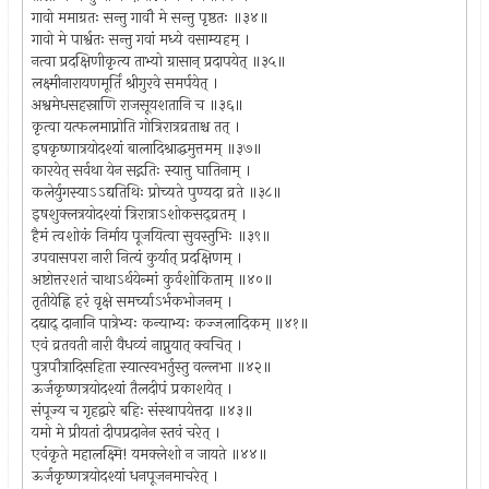
गावो ममाग्रतः सन्तु गावौ मे सन्तु पृष्ठतः ॥३४॥
गावो मे पार्श्वतः सन्तु गवां मध्ये वसाम्यहम् ।
नत्वा प्रदक्षिणीकृत्य ताभ्यो ग्रासान् प्रदापयेत् ॥३५॥
लक्ष्मीनारायणमूर्तिं श्रीगुरवे समर्पयेत् ।
अश्वमेधसहस्राणि राजसूयशतानि च ॥३६॥
कृत्वा यत्फलमाप्नोति गोत्रिरात्रव्रताश्च तत् ।
इषकृष्णात्रयोदश्यां बालादिश्राद्धमुत्तमम् ॥३७॥
कारयेत् सर्वथा येन सद्गतिः स्यात्तु घातिनाम् ।
कलेर्युगस्याऽऽद्यतिथिः प्रोच्यते पुण्यदा व्रते ॥३८॥
इषशुक्लत्रयोदश्यां त्रिरात्राऽशोकसद्व्रतम् ।
हैमं त्वशोकं निर्माय पूजयित्वा सुवस्तुभिः ॥३९॥
उपवासपरा नारी नित्यं कुर्यात् प्रदक्षिणम् ।
अष्टोत्तरशतं चाथाऽर्थयेन्मां कुर्वशोकिताम् ॥४०॥
तृतीयेह्नि हरं वृक्षे समर्च्याऽर्भकभोजनम् ।
दद्याद् दानानि पात्रेभ्यः कन्याभ्यः कज्जलादिकम् ॥४१॥
एवं व्रतवती नारी वैधव्यं नाप्नुयात् क्वचित् ।
पुत्रपौत्रादिसहिता स्यात्स्वभर्तुस्तु वल्लभा ॥४२॥
ऊर्जकृष्णत्रयोदश्यां तैलदीपं प्रकाशयेत् ।
संपूज्य च गृहद्वारे बहिः संस्थापयेत्तदा ॥४३॥
यमो मे प्रीयतां दीपप्रदानेन स्तवं चरेत् ।
एवंकृते महालक्ष्मि! यमक्लेशो न जायते ॥४४॥
ऊर्जकृष्णत्रयोदश्यां धनपूजनमाचरेत् ।