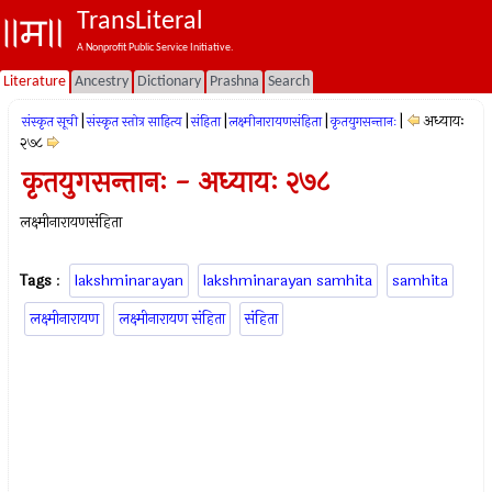
TransLiteral
A Nonprofit Public Service Initiative.
Literature
Ancestry
Dictionary
Prashna
Search
|
|
|
|
|
अध्यायः
संस्कृत सूची
संस्कृत स्तोत्र साहित्य
संहिता
लक्ष्मीनारायणसंहिता
कृतयुगसन्तानः
२७८
कृतयुगसन्तानः - अध्यायः २७८
लक्ष्मीनारायणसंहिता
Tags
:
lakshminarayan
lakshminarayan samhita
samhita
लक्ष्मीनारायण
लक्ष्मीनारायण संहिता
संहिता