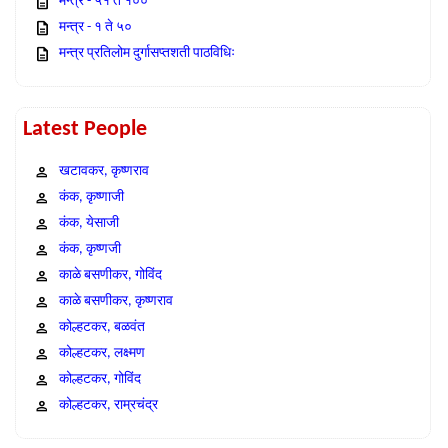
मन्त्र - ५१ ते १००
मन्त्र - १ ते ५०
मन्त्र प्रतिलोम दुर्गासप्तशती पाठविधिः
Latest People
खटावकर, कृष्णराव
कंक, कृष्णाजी
कंक, येसाजी
कंक, कृष्णजी
काळे बसणीकर, गोविंद
काळे बसणीकर, कृष्णराव
कोल्हटकर, बळवंत
कोल्हटकर, लक्ष्मण
कोल्हटकर, गोविंद
कोल्हटकर, राम्रचंद्र