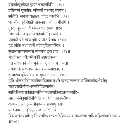
प्रकुर्यात्पूजयेदत्र कुबेरं चन्दनादिभिः ॥९०॥
प्रतिमासं पूजनीयः सौवर्णो यक्षराट् स्वयम् ।
सनिधिः सगणो यक्षेश्वरः षोडशवस्तुभिः ॥९१॥
भोजनीयः सुमिष्टान्नैः सवत्साऽर्च्याऽत्र गौरपि ।
गुरुश्च पूजनीयो वै भोजनीयश्च सर्वथा ॥९२॥
मिष्टान्नानि च दानानि प्रदेयानि द्विजातये ।
एवंकृते व्रते त्वेकभुक्ते प्राप्येत वैभवः ॥९३॥
इह लोके तथा स्वर्गे सर्वस्मृद्धिसमन्वितः ।
सुखसाम्राज्यमासाद्य राजराज इवाऽपरः ॥९४॥
मोदते सह कौटुम्बिजनैर्वै शाश्वतीसमाः ।
व्रते सर्वत्र नक्तं वैकभुक्तं वा ह्युपोषणम् ॥९५॥
यथाशक्ति प्रकर्तव्यं फलाशनजलाशनम् ।
दुग्धाशनं दधिप्राशनं वा गुडजलाशनम् ॥९६॥
इति श्रीलक्ष्मीनारायणीयसंहितायां प्रथमे कृतयुगसन्ताने वार्षिकत्रयोदशीव्रतेषु
मदनव्रतदौर्भाग्यशमनत्रिविक्रमार्चन-
सावित्रीजयापार्वतीव्रतरतिकामव्रतगोत्रिरात्रव्रतबालादि-
श्राद्धकलियुगादितिथित्रिरात्राऽशोकव्रतयमदीप-
दानधनलक्ष्मीपूजनश्रीकृष्णनारायणपूजनाऽ-
नंगव्रतकमलाहरिपूजनकल्पादितिथि-
विश्वकर्मजयन्तीमहाशिवरात्रिधनदव्रतादिनिरूपणनामाऽष्टसप्तत्यधिकद्विशततमोऽध्यायः
॥२७८॥