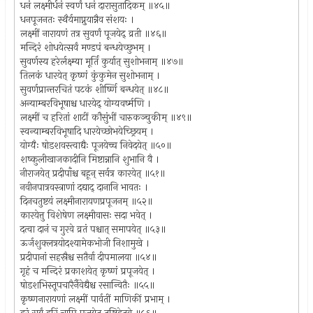
धनं लक्ष्मीर्धनं स्वर्णं धनं दारासुतादिकम् ॥४५॥
धनपूजनतः स्थैर्यमाप्नुयान्नैव संशयः ।
लक्ष्मीं नारायणं तत्र सुवर्णं पूजयेद् व्रती ॥४६॥
मन्दिरं शोधयेत्सर्वं मण्डपं बन्धयेच्छुभम् ।
सुवर्णस्य हरेर्लक्ष्म्या मूर्तिं कुर्यात् सुशोभनाम् ॥४७॥
तिलकं धारयेत् कृष्णं कुंकुमेन सुशोभनाम् ।
सुवर्णप्रान्तरचितं पटकं शीर्ष्णि बन्धयेत् ॥४८॥
अन्याम्बरविभूषाश्च धारयेद् योग्यवर्ष्मणि ।
लक्ष्मीं च हरितां शाटीं कौसुंभीं चारुकञ्चुकीम् ॥४९॥
स्वन्याम्बरविभूषादि धारयेच्छोभयेच्छ्रियम् ।
योग्यैः षोडशवस्त्वाद्यैः पूजयेच्च निवेदयेत् ॥५०॥
शष्कुलीखाजकादीनि मिष्टान्नानि शुभानि वै ।
नीराजयेत् प्रदीपाँश्च बहून् सर्वत्र कारयेत् ॥५१॥
नवीनपात्रवस्त्राणां दद्याद् दानानि भावतः ।
दिनचतुष्टयं लक्ष्मीनारायणप्रपूजनम् ॥५२॥
कारयेत्तु विशेषेण लक्ष्मीवासः सदा भवेत् ।
दत्वा दानं च गुरवे व्रतं पश्चात् समापयेत् ॥५३॥
ऊर्जशुक्लत्रयोदश्यामेकभोजी निशामुखे ।
प्रदीपानां सहस्रैश्च सतैर्वा दीपमालया ॥५४॥
गृहं च मन्दिरं प्रकाशयेत् कृष्णं प्रपूजयेत् ।
षोडशभिस्तूपचारैर्नैवेद्यैश्च रसान्वितैः ॥५५॥
कृष्णनारायणां लक्ष्मीं पार्वतीं माणिकीं प्रभाम् ।