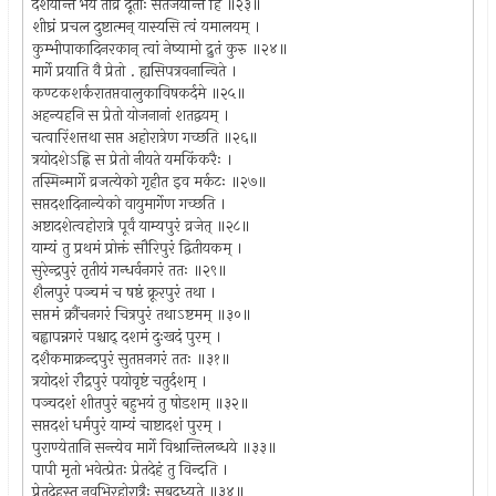
दर्शयन्ति भयं तीव्रं दूताः संतर्जयन्ति हि ॥२३॥
शीघ्रं प्रचल दुष्टात्मन् यास्यसि त्वं यमालयम् ।
कुम्भीपाकादिनरकान् त्वां नेष्यामो द्रुतं कुरु ॥२४॥
मार्गे प्रयाति वै प्रेतो . ह्यसिपत्रवनान्विते ।
कण्टकशर्करातप्तवालुकाविषकर्दमे ॥२५॥
अहन्यहनि स प्रेतो योजनानां शतद्वयम् ।
चत्वारिंशत्तथा सप्त अहोरात्रेण गच्छति ॥२६॥
त्रयोदशेऽह्नि स प्रेतो नीयते यमकिंकरैः ।
तस्मिन्मार्गे व्रजत्येको गृहीत इव मर्कटः ॥२७॥
सप्तदशदिनान्येको वायुमार्गेण गच्छति ।
अष्टादशेत्वहोरात्रे पूर्वं याम्यपुरं व्रजेत् ॥२८॥
याम्यं तु प्रथमं प्रोक्तं सौरिपुरं द्वितीयकम् ।
सुरेन्द्रपुरं तृतीयं गन्धर्वनगरं ततः ॥२९॥
शैलपुरं पञ्चमं च षष्ठं क्रूरपुरं तथा ।
सप्तमं क्रौंचनगरं चित्रपुरं तथाऽष्टमम् ॥३०॥
बह्वापन्नगरं पश्चाद् दशमं दुःखदं पुरम् ।
दशैकमाक्रन्दपुरं सुतप्तनगरं ततः ॥३१॥
त्रयोदशं रौद्रपुरं पयोवृष्टं चतुर्दशम् ।
पञ्चदशं शीतपुरं बहुभयं तु षोडशम् ॥३२॥
सप्तदशं धर्मपुरं याम्यं चाष्टादशं पुरम् ।
पुराण्येतानि सन्त्येव मार्गे विश्रान्तिलब्धये ॥३३॥
पापी मृतो भवेत्प्रेतः प्रेतदेहं तु विन्दति ।
प्रेतदेहस्तु नवभिरहोरात्रैः सुबद्ध्यते ॥३४॥