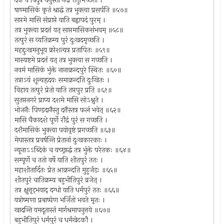
देया च विदुषे धेनुस्तां नदीं तर्तुमिच्छता ।
षाण्मासिकं कृतं श्राद्धं तत्र भुक्त्वा प्रसर्पति ॥५७॥
सप्तमे मासि संप्राप्ते याति बह्वापदं पुरम् ।
तत्र भुक्त्वा प्रदत्तं यत् साप्तमासिकसंभवम् ॥५८॥
तत्पुरं स व्यतिक्रम्य पुरं दुःखदमृच्छति ।
महद्दुःखमनुभूय क्रोशत्यत्र प्रतापितः ॥५९॥
मास्यष्टमे प्रदत्तं यत् तत्र भुक्त्वा स गच्छति ।
नवमं मासिकं भुंक्ते नानाक्रन्दपुरे स्थितः ॥६०॥
तत्राऽयं शून्यहृदयः समाक्रन्दति दुःखितः ।
विहाय तत्पुरं प्रेतो याति तप्तपुर प्रति ॥६१॥
सुतप्तनगरं प्राप्य दशमे मासि सोऽश्नुते ।
भोजनैः पिण्डदानैस्तु दत्तैस्तत्र फलं भवेत् ॥६२॥
मासि चैकादशे पूर्णे रौद्रं पुरं स गच्छति ।
दशैमासिकं भुक्त्वा पयोवृष्टं प्रगच्छति ॥६३॥
मेघास्तत्र प्रवर्षन्ति प्रेतानां दुःखकारकाः ।
न्यूनाऽऽब्दिकं च यच्छ्राद्धं तत्र भुंक्ते परेतकः ॥६४॥
सम्पूर्णे च ततो वर्षे याति शीतपुरं ततः ।
महाशीतार्दितः प्रेत आक्रन्दति मुहुर्जडः ॥६५॥
शीतपुरं चातिक्रम्य बहुभीतिपुरं व्रजेत् ।
तत्र क्षुत्तृट्भयाद् दग्धो याति धर्मपुरं ततः ॥६६॥
यत्रोष्मणा प्रबाष्पेण भर्जितो भवते मृतः ।
खादन्ति यमदूतास्तं मार्गश्रमापनुत्तये ॥६७॥
बहुभीतिपुरं धर्मपुरं च धर्मखेटकौ ।