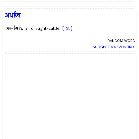
अधईष
अध-ईष
n.
n.
draught-cattle,
[TS.]
RANDOM WORD
SUGGEST A NEW WORD!