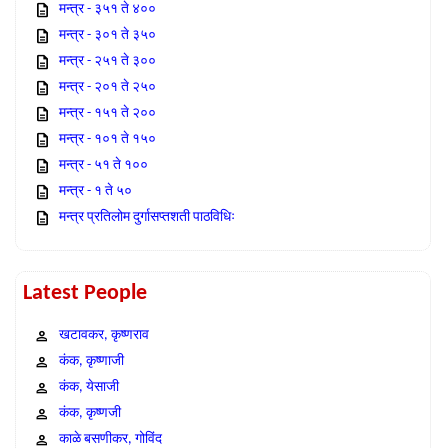
मन्त्र - ३५१ ते ४००
मन्त्र - ३०१ ते ३५०
मन्त्र - २५१ ते ३००
मन्त्र - २०१ ते २५०
मन्त्र - १५१ ते २००
मन्त्र - १०१ ते १५०
मन्त्र - ५१ ते १००
मन्त्र - १ ते ५०
मन्त्र प्रतिलोम दुर्गासप्तशती पाठविधिः
Latest People
खटावकर, कृष्णराव
कंक, कृष्णाजी
कंक, येसाजी
कंक, कृष्णजी
काळे बसणीकर, गोविंद