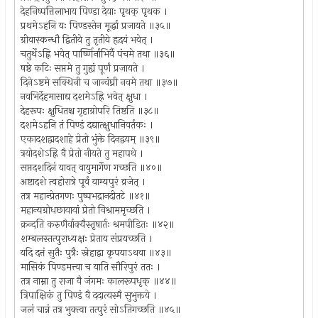
देहनिष्पत्तिलाभाय पिण्डा देयाः पृथक् पृथक ।
प्रथमेऽहनि यः पिण्डस्तेन मूर्द्धा प्रजायते ॥३५॥
ग्रीवास्कन्धौ द्वितीये तु तृतीये हृदयं भवेत् ।
चतुर्थेऽह्नि भवेत् पार्ष्णिर्नाभिर्वै पंचमे तथा ॥३६॥
षष्ठे कटिः सप्तमे तु गुह्यं पूर्णं प्रजायते ।
दिनेऽष्टमे सक्थिनी च जान्वंघ्री नवमे तथा ॥३७॥
नवभिर्देहमासाद्य दशमेऽह्नि भवेत् क्षुधा ।
देहरूपः क्षुधितश्च गृहाग्रोपरि तिष्ठति ॥३८॥
दशमेऽहनि तं पिण्डं दद्यात्क्षुधानिवर्तकः ।
एकादशद्वादशाहे प्रेतो भुंक्ते दिनद्वयम् ॥३९॥
त्रयोदशेऽह्नि वै प्रेतो नीयते तु महापथे ।
सप्तदशदिनं यावत् वायुमार्गेण गच्छति ॥४०॥
अष्टादशे त्वहोरात्रे पूर्वं याम्यपुरं व्रजेत् ।
तत्र महान्प्रेतगणः पुष्पभद्रानदीतटे ॥४१॥
महान्यग्रोधछायायां प्रेतो विश्राममृच्छति ।
क्रन्दति करुणैर्वाक्यैस्तृषार्तः श्रमपीडितः ॥४२॥
शम्बलस्तत्पुराध्यक्षः प्रेताय संप्रयच्छति ।
यदि दत्तं सुतैः पुत्रैः स्नेहाद्वा कृपयाऽथवा ॥४३॥
मासिकं पिण्डमत्त्वा च याति सौरिपुरं ततः ।
तत्र नाम्ना तु राजा वै जंगमः कालरूपधृक् ॥४४॥
त्रिपाक्षिकं तु पिण्डं वै ददात्यस्मै सुभुक्तये ।
जलं चान्नं तत्र भुक्त्वा तत्पुरं सोऽतिगच्छति ॥४५॥