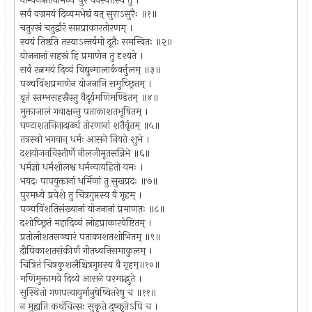
याम्यनैर्ऋतयोर्मध्ये पुरं वैवस्वतस्य तु ।
सर्वं वज्रमयं दिव्यमभेद्यं यत् सुराऽसुरैः ॥१॥
चतुरस्रं चतुर्द्वारं सप्तप्राकारतोरणम् ।
स्वयं तिष्ठति तस्याऽन्तर्यमो दूतैः समन्वितः ॥२॥
योजनानां सहस्रं हि प्रमाणेन तु दृश्यते ।
सर्वं रत्नमयं दिव्यं विद्युन्मालार्कवर्त्तुलम् ॥३॥
पञ्चविंशप्रमाणेन योजनानि समुच्छ्रितम् ।
वृतं स्तम्भसहस्रैस्तु वैदूर्यमणिमण्डितम् ॥४॥
मुक्ताजालं गवाक्षन्तु पताकाशतभूषितम् ।
घण्टाशतनिनादाढ्यं तोरणानां शतैर्वृतम् ॥५॥
तत्रस्थो भगवान् धर्मः आसने नियते शुभे ।
दशयोजनविस्तीर्णे नीलजीमूतसन्निभे ॥६॥
धर्मज्ञो धर्मशीलश्च धर्मन्यायहितो यमः ।
भयदः पापयुक्तानां धर्मिणां तु सुखप्रदः ॥७॥
पुरमध्ये प्रवेशे तु चित्रगुप्तस्य वै गृहम् ।
पञ्चविंशतिसंख्यानां योजनानां प्रमाणतः ॥८॥
दशोच्छ्रितं महादिव्यं लोहप्राकारवेष्टितम् ।
प्रतोलीशतसञ्चारं पताकाशतशोभितम् ॥९॥
दीपिकाशतसंकीर्णं गीतध्वनिसमाकुलम् ।
चित्रितं चित्रकुशलैश्चित्रगुप्तस्य वै गृहम्॥१०॥
मणिमुक्तामये दिव्ये आसने परमाद्भुते ।
सुस्थितो गणपत्यायुर्मानुषेष्वितरेषु च ॥११॥
न मुह्यति कथंचित्सः सुकृते दुष्कृतेऽपि च ।