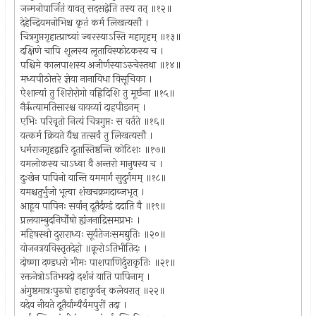
जन्मनोपार्जितं यावत् सदसद्वेति तस्य तत् ॥१२॥
देहेन्द्रियमनोभिश्च कृतं कर्म लिखत्यसौ ।
चित्रगुप्तगृहात्प्राच्यां ज्वरस्याऽस्ति महागृहम् ॥१३॥
दक्षिणे चापि शूलस्य लूताविस्फोटकस्य च ।
पश्चिमे कालपाशस्य अजीर्णस्याऽरुचेस्तथा ॥१४॥
मध्यपीठोत्तरे ज्ञेया नानाविधा विसूचिका ।
ऐशान्यां तु शिरोरोगो वह्रिदिशि तु मूर्छना ॥१५॥
नैर्ऋत्यामतिसारश्च वायव्यां दाहपीडनम् ।
एभिः परिवृतो नित्यं चित्रगुप्तः स वर्तते ॥१६॥
यत्कर्म क्रियते यैश्च तत्सर्वं तु लिखत्यसौ ।
धर्मराजगृहद्वारि दूतास्तिष्ठन्ति कोटिशः ॥१७॥
यमलोकस्य चाऽध्वा वै अन्तरो मानुषस्य च ।
दुःखेन पापिनो यान्ति यममार्गं सुदुर्गमम् ॥१८॥
यमश्चतुर्भुजो भूत्वा शंखचक्रगदाब्जभृत् ।
आहूय पापिनः सर्वान् दूतैर्दण्डं ददाति वै ॥१९॥
प्रलयाम्बुदनिर्घोषो ह्यंजनाद्रिसमप्रभः ।
महिषस्थो दुराराध्यः सूर्यतेजःसमद्युतिः ॥२०॥
योजनत्रयविस्तृतदेहो ॥क्रूरोऽतिभीतिदः ।
दोष्णा दण्डधरो भीमः पाशपाणिर्दुराकृतिः ॥२१॥
रक्तनेत्रोऽतिभयदो दर्शनं याति पापिनाम् ।
अंगुष्ठमात्रःपुरुषो हाहाकुर्वन् कलेवरात् ॥२२॥
यदेव नीयते दूतैर्याम्यैर्यमपुरीं तदा ।