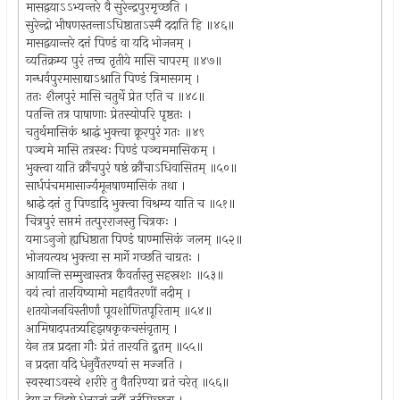
मासद्वयाऽऽभ्यन्तरे वै सुरेन्द्रपुरमृच्छति ।
सुरेन्द्रो भीषणस्तन्ताऽधिष्ठाताऽस्मै ददाति हि ॥४६॥
मासद्वयान्तरे दत्तं पिण्डं वा यदि भोजनम् ।
व्यतिक्रम्य पुरं तच्च तृतीये मासि चापरम् ॥४७॥
गन्धर्वपुरमासाद्याऽश्नाति पिण्डं त्रिमासगम् ।
ततः शैलपुरं मासि चतुर्थे प्रेत एति च ॥४८॥
पतन्ति तत्र पाषाणाः प्रेतस्योपरि पृष्ठतः ।
चतुर्थमासिकं श्राद्धं भुक्त्वा क्रूरपुरं गतः ॥४९
पञ्चमे मासि तत्रस्थः पिण्डं पञ्चममासिकम् ।
भुक्त्वा याति क्रौंचपुरं षष्ठं क्रौंचाऽधिवासितम् ॥५०॥
सार्धपंचममासार्ज्यमूनषाण्मासिकं तथा ।
श्राद्धे दत्तं तु पिण्डादि भुक्त्वा विश्रम्य याति च ॥५१॥
चित्रपुरं सप्तमं तत्पुरराजस्तु चित्रकः ।
यमाऽनुजो ह्यधिष्ठाता पिण्डं षाण्मासिकं जलम् ॥५२॥
भोजयत्यथ भुक्त्वा स मार्गे गच्छति चाग्रतः ।
आयान्ति सम्मुखास्तत्र कैवर्तास्तु सहस्रशः ॥५३॥
वयं त्वां तारयिष्यामो महावैतरणीं नदीम् ।
शतयोजनविस्तीर्णां पूयशोणितपूरिताम् ॥५४॥
आमिषादपतत्र्यहिझषकृकचसंवृताम् ।
येन तत्र प्रदत्ता गौः प्रेतं तारयति द्रुतम् ॥५५॥
न प्रदत्ता यदि धेनुर्वैतरण्यां स मज्जति ।
स्वस्थाऽवस्थे शरीरे तु वैतरिण्या व्रतं चरेत् ॥५६॥