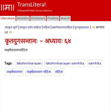
TransLiteral
A Nonprofit Public Service Initiative.
Literature
Ancestry
Dictionary
Prashna
Search
|
|
|
|
|
अध्यायः
संस्कृत सूची
संस्कृत स्तोत्र साहित्य
संहिता
लक्ष्मीनारायणसंहिता
कृतयुगसन्तानः
६४
कृतयुगसन्तानः - अध्यायः ६४
लक्ष्मीनारायणसंहिता
Tags
:
lakshminarayan
lakshminarayan samhita
samhita
लक्ष्मीनारायण
लक्ष्मीनारायण संहिता
संहिता