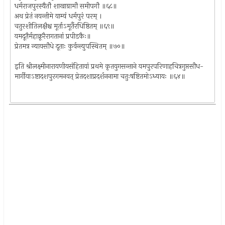
धर्मराजपुरस्यैतौ शाखाग्रामौ समीपगौ ॥६८॥
अथ प्रेतं नयन्तीमे याम्यं धर्मपुरं परम् ।
चतुरशीतिलक्षैश्च मूर्ताऽमूर्तैरधिष्ठितम् ॥६९॥
यमदूतैर्महाक्रूरैरागतानां प्रपीडकैः॥
प्रेतमत्र न्यायसौधे दूताः कुर्वन्त्युपस्थितम् ॥७०॥
इति श्रीलक्ष्मीनारायणीयसंहितायां प्रथमे कृतयुगसन्ताने यमपुरपरिणाहचित्रगुप्तसौध-
मार्गीयाऽष्टादशपुरगमनवत् प्रेतदशाप्रदर्शननामा चतुःषष्टितमोऽध्यायः ॥६४॥