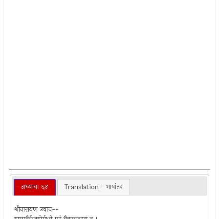
अध्यायः ६४
Translation - भाषांतर
श्रीनारायण उवाच--