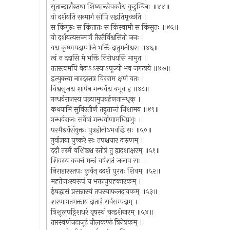
सुतान्दाराँस्तथा शिष्यान्सेवकाँश्च कुटुम्बिनः ॥४४॥
यो दर्शयति सन्मार्गं सोपि सद्गतिमृच्छति ।
स किंगुरुः स किंतातः स किंस्वामी स किंसुतः ॥४५॥
यो दर्शयत्यसन्मार्गं तैस्तैर्विश्वसितो जनः ।
यश्च कृष्णपदाम्भोजे भक्तिं दातुमनीश्वरः ॥४६॥
त्वं न ददासि मे भक्तिं निरोधयसि मामुत ।
ततस्त्वमपि वेदाऽऽस्याऽपूज्यो भव जगत्त्रये ॥४७॥
इत्युक्त्वा नारदस्तत्र विरराम क्षणं यतः ।
विश्वसृजश्च शापेन गन्धर्वश्च बभूव ह ॥४८॥
गन्धर्वराजस्य पत्न्यामुपबर्हणनामधृक् ।
कथयामि सुविस्तीर्णं तद्वृत्तान्तं निशामय ॥४९॥
गन्धर्वराजः सर्वेषां गन्धर्वाणामधिप्रभुः ।
परमैश्वर्यसंयुक्तः पुत्रहीनोऽभवद्धि सः ॥५०॥
गुर्वाज्ञया पुष्करे सः तपश्चचार दारुणम् ।
ददौ तस्मै वशिष्ठश्च स्तोत्रं तु द्वादशाक्षरम् ॥५१॥
शिवस्य कवचं मन्त्रं वर्षशतं जजाप सः ।
निराहारस्तपः कुर्वन् ददर्श पुरतः शिवम् ॥५२॥
महत्तेजःस्वरूपं च भक्तानुग्रहकारकम् ।
ईषद्धासं प्रसन्नास्यं तपस्याफलदायकम् ॥५३॥
शरणागतभक्ताय दातारं सर्वसम्पदाम् ।
त्रिशूलपट्टिशधरं वृषस्थं चन्द्रशेखरम् ॥५४॥
तप्तस्वर्णजटाजूटं नीलकण्ठं त्रिनेत्रकम् ।