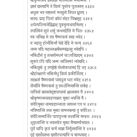
श्रीकृष्णस्य प्रसादेन भविष्यसि ममात्मजः ।
ज्ञानं दास्यामि ते दिव्यं पुनरेव पुरातनम् ॥३३॥
अधुना भव नष्टस्त्वं मत्सुतो निपत ध्रुवम् ।
नारदः प्राह पितरं क्रोधं संहर विश्वसृट् ॥३४॥
शपेत्परित्यजेद्विद्वान् पुत्रमुत्पथगामिनम् ।
तपस्विनं सुतं शप्तुं कथमर्हसि मे पितः ॥३५॥
यत्र जनिश्च मे तत्र वैष्णवत्वं सदा भवेत् ।
न जहातु हरेर्भक्तिर्मां वेदो देहि मे वरम् ॥२६॥
जन्म यदि महल्लक्ष्मीसम्पद्वत्सु भवेदपि ।
भक्तिहीनं तु तत्सर्वमधमं चाऽगतिप्रदम् ॥३७॥
सूकरेऽपि यदि जन्म जातिस्मरं भवेद्यदि ।
भक्तियुक्तं तु तच्छ्रेष्ठं गोलोकधामदं हि तत् ॥३८॥
श्रीहरेश्चरणे भक्तिर्मधु दिव्यं प्रकीर्तितम् ।
तदश्नतां वैष्णवानां पादपूता धरा भवेत् ॥३९॥
तीर्थानि वैष्णवानां तु स्पर्शमिच्छन्ति सर्वदा ।
पापिनां स्नानसंसृष्टपापानां क्षालनाय वै ॥४०॥
श्रीकृष्णमन्त्रग्रहणान्नरा मुक्ता भवन्ति वै ।
कोटिमुक्ता नामग्रहाज्जाता जायन्त एव च ॥४१॥
भविष्यन्ति तथा मुक्ता नामभक्त्या तु कोटिशः ।
कोटिजन्मार्जित पापपुञ्जा नश्यन्ति मन्त्रतः ॥४२॥
शुद्ध्यन्ति च भवन्त्येव मुक्ता नैष्कर्म्यमात्रतः ।
पूर्वं चापि कृतं कर्म नाम्ना निर्मूलयन्ति ते ॥४३॥
गृहं दासाँस्तथा दासीरपत्यानि च बान्धवान् ।