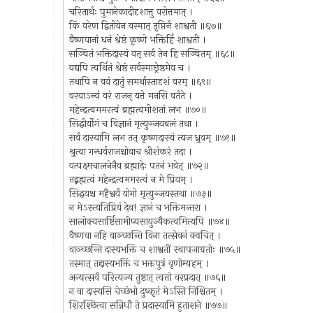
चरितार्थः पुमानेकादीदृशात्तु वरोत्तमात् ।
किं वरेण द्वितीयेन यस्मात् तृप्तिर्न शाश्वती ॥६७॥
वैष्णवानां धनं श्रेष्ठं कृष्णे भक्तिर्हि शाश्वती ।
सञ्चितं भक्तिदास्यं यत् सर्वं तेन हि सञ्चितम् ॥६८॥
यद्यपि त्वर्थितं श्रेष्ठं सर्वस्माछ्रेष्ठमेव च ।
तथापि न वयं दातुं समर्थास्तादृशं वरम् ॥६९॥
वरयाऽन्यं वरं राजन् यत्ते मनसि वर्तते ।
महेन्द्रत्वममरत्वं ब्रह्मत्वमीशतां लभ ॥७०॥
सिद्धीर्योगं च विज्ञानं मृत्युञ्जयबलं तथा ।
सर्वं दास्यामि लभ तत् कृष्णदास्यं त्यज ध्रुवम् ॥७१॥
श्रुत्वा गन्धर्वराजश्चोवाच श्रीशंकरं तदा ।
यत्पक्ष्मचालनेनैव ब्रह्मादेः पतनं भवेत् ॥७२॥
तद्ब्रह्मत्वं महेन्द्रत्वममरत्वं न मे प्रियम् ।
सिद्धयश्च महैश्वर्यं योगो मृत्युञ्जयस्तथा ॥७३॥
न मेऽस्त्यतिप्रियं देव! ज्ञानं च भक्तिमन्तरा ।
सालोक्यसार्ष्टिसामीप्यसायुज्यैकत्वमित्यपि ॥७४॥
वैष्णवा नहि वाञ्च्छन्ति विना तत्सेवनं क्वचित् ।
वाञ्च्छन्ति दास्यभक्तिं च शाश्वतीं स्वापजाग्रतोः ॥७५॥
तस्मात् तद्दास्यभक्तिं च भक्तपुत्रं वृणोम्यहम् ।
अन्यत्सर्वं परित्यज्य तुष्टात् त्वत्तो वरप्रदात् ॥७६॥
न वा दास्यसि चेच्छंभो दुष्कृतं मेऽस्ति निश्चितम् ।
शिरश्छित्वा सन्निधौ ते प्रदास्यामि हुताशने ॥७७॥