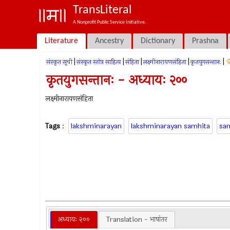
TransLiteral
A Nonprofit Public Service Initiative.
Literature
Ancestry
Dictionary
Prashna
|
|
|
|
|
संस्कृत सूची
संस्कृत स्तोत्र साहित्य
संहिता
लक्ष्मीनारायणसंहिता
कृतयुगसन्तानः
कृतयुगसन्तानः - अध्यायः २००
लक्ष्मीनारायणसंहिता
Tags
:
lakshminarayan
lakshminarayan samhita
sa
अध्यायः २००
Translation - भाषांतर