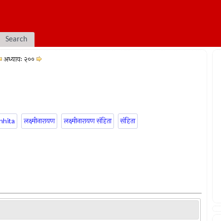
Search
अध्यायः २००
mhita
लक्ष्मीनारायण
लक्ष्मीनारायण संहिता
संहिता