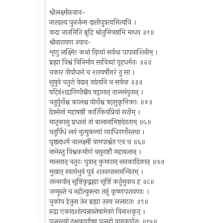
श्रीलक्ष्मीरुवाच-
नारदस्य पुनर्जन्म दासीपुत्रत्वमित्यपि ।
कदा जातमिति ब्रूहि श्रोतुमिच्छामि माधव ॥१॥
श्रीनारायण उवाच-
शृणु लक्ष्मि! कथां दिव्यां सर्वथा पापनाशिनीम् ।
ब्रह्मा विश्वं विनिर्माय सावित्र्यां गृहधर्मतः ॥२॥
चकार वीर्याधानं च शतवर्षोत्तरं तु सा ।
सुषुवे चतुरो वेदान् तदंगानि च सर्वथा ॥३॥
षट्त्रिंशद्रागिणीश्चैव षड्रागान् तालसंयुतान् ।
चतुर्युगाँश्च कालश्च योगाँश्च षट्सुकृत्तिकाः ॥४॥
देवसेनां महाषष्ठीं कार्तिकेयप्रियां सतीम् ।
मातृकासु प्रधानां तां बालानामिष्टदेवताम् ॥५॥
चतुर्विधं लयं मृत्युकन्यां व्याधिगणाँस्तथा ।
पृष्ठादधर्मं चालक्ष्मीं वामपार्श्वत एव च ॥६॥
नाभेस्तु विश्वकर्माणं वसूनष्टौ महाबलान् ।
मानसात् चतुरः पुत्रान् कुमारान् सनकादिकान् ॥७॥
मुखात् स्वायंभुवं पुत्रं शतरूपासमन्वितम् ।
तान्सर्वान् सृष्टिकृद्ब्रह्मा सृष्टिं कर्तुमुवाच ह ॥८॥
जग्मुस्ते च नहीत्युक्त्वा तप्तुं कृष्णपरायणाः ।
चुकोप हेतुना तेन ब्रह्मा तस्य ललाटतः ॥९॥
रुद्रा एकादशोत्पन्नास्तेषामेको विनाशकृत् ।
पुलस्त्यो दक्षकर्णाच्च पुलहो वामकर्णतः ॥१०॥