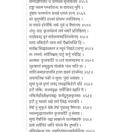
नागयज्ञोपवीतं च चर्मवस्त्रं सुभक्तिदम् ॥५५॥
दृष्ट्वा ननाम गन्धर्वराजः स दण्डवत् भुवि ।
तुष्टाव परमन्त्रेण प्रसन्नं धवलं हरम् ॥५६॥
वरं वृणुष्वेति हरस्तं प्रोवाच तपस्विनम् ।
स ययाचे हरेर्भक्तिं भक्तं पुत्रं च वैष्णवम् ॥५७॥
शंभुः प्राह कृतार्थस्त्वं सर्वं भक्तौ प्रतिष्ठितम् ।
वरादेकाद् वृतं सर्वमन्यच्चर्वितचर्वणम् ॥५८॥
यस्य भक्तिर्हरौ तस्य सर्वं चैश्वर्यमस्ति हि ।
सर्वाश्च सिद्धयस्तस्य न न्यूनं विद्यतेऽप्यणु ॥५९॥
सः समर्थः सर्वविश्वान् पातुं कर्तुं भवेदिह ।
आत्मनः कुलकोटिं च शतं मातामहस्य च ॥६०॥
पुरुषाणां समुद्धृत्य गोलोकं धाम याति सः ।
कोटिजन्मप्रपापानि हत्वा दास्यं हरेर्लभेत् ॥६१॥
तावत्पतिश्च पत्नी च सुताः पुत्रा धनादयः ।
सुखं दुःखं नृणां तावद् यावद्भक्तिर्हरौ नहि ॥६२॥
हरौ भक्तिः कल्पवृक्षः सर्वेप्सितं ददाति वै ।
भक्तिर्महाँस्तीक्ष्णखड्गः कर्मद्रुमूलकृन्तनः ॥६३॥
हरौ तु मानसे लग्ने सर्वं सिद्धं भवत्यपि ।
येषां तु सुकृतं श्रेष्ठं तेषां पुत्रास्तु वैष्णवाः ॥६४॥
भवन्त्युद्धारयन्त्येव कुलकोटिं तु सेवया ।
सुखे वैषयिके यद्वा साम्राज्ये पारमेष्ठ्यके ॥६५॥
प्राप्ते सर्वविधे चापि मंगले नैव तुष्यति ।
भक्तिर्भक्तश्च पुत्रः स्यादित्येकात्सर्वमर्थितम् ॥६६॥