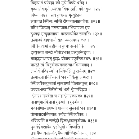
विहाय तं परंब्रह्म को मूढो विषये भ्रमेत् ।
कृष्णसेवामृतं त्यक्त्वा विषमश्नाति कोऽबुधः ॥२५॥
विषया नश्वराः सर्वे तुच्छाश्च मृत्युहेतवः ।
स्वप्नवन्न स्थिराः सन्ति दीपज्वालाग्रवर्तनाः ॥२३॥
बडिशपिष्टवत् मत्स्यापाताऽभिकारका इव ।
दुःखदा मृत्युदास्तापाः कस्तान्सेवेत सन्मतिः ॥२४॥
तस्मादयं ब्रह्मभाजो ब्रह्मान्वयप्रकाशकाः ।
विचिन्तयामो ब्रह्मैव न कुर्मः सर्जनं पितः ॥२५॥
इत्युक्त्वा नारदो मौनोऽभवत् प्रत्युत्तरेच्छुकः ।
तावद्ब्रह्माऽभवत् क्रुद्धः प्रोवाच स्फुरिताऽधरः ॥१६॥
नारद्! त्वं पितुर्वाक्यमनादृत्याऽभिमानवान् ।
ज्ञानीवोपदिशन्मां च निषेधसि तु सर्जनम् ॥२७॥
तस्माज्ज्ञानविहीनस्त्वं भव योषित्सु लम्पटः ।
स्थिरयौवनयुक्तानां सुरूपाणां विलासकृत् ॥२८॥
पञ्चाशत्कामिनीनां त्वं भर्ता शृंगारविद्भव ।
'शृंगारशास्त्रवेत्ता च महाशृंगारकारकः ॥२९॥
नानाशृंगारविज्ञानां गुरूणां च गुरुर्भव ।
गन्धर्वाणामग्रगण्यो गायकः सुस्वरो भव ॥३०॥
वीणावादननिष्णातः सर्वदा स्थिरयौवनः ।
भविष्यसि न सन्देहो द्विलक्षाब्दसुजीवनः ॥३१॥
पुनर्मदीयशापेन दासीपुत्रो भविष्यसि ।
तदा वैष्णवसंसर्गाद् वैष्णवोच्छिष्टभोजनात् ॥३२॥