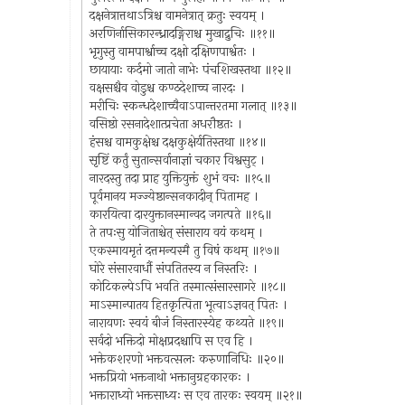
दक्षनेत्रात्तथाऽत्रिश्च वामनेत्रात् क्रतुः स्वयम् ।
अरणिर्नासिकारन्ध्रादङ्गिराश्च मुखाद्रुचिः ॥११॥
भृगुस्तु वामपार्श्वाच्च दक्षो दक्षिणपार्श्वतः ।
छायायाः कर्दमो जातो नाभेः पंचशिखस्तथा ॥१२॥
वक्षसश्चैव वोडुश्च कण्ठदेशाच्च नारदः ।
मरीचिः स्कन्धदेशाच्चैवाऽपान्तरतमा गलात् ॥१३॥
वसिष्ठो रसनादेशात्प्रचेता अधरौष्ठतः ।
हंसश्च वामकुक्षेश्च दक्षकुक्षेर्यतिस्तथा ॥१४॥
सृष्टिं कर्तुं सुतान्सर्वानाज्ञां चकार विश्वसुट् ।
नारदस्तु तदा प्राह युक्तियुक्तं शुभं वचः ॥१५॥
पूर्वमानय मज्ज्येष्ठान्सनकादीन् पितामह ।
कारयित्वा दारयुक्तानस्मान्वद जगत्पते ॥१६॥
ते तपःसु योजिताश्चेत् संसाराय वयं कथम् ।
एकस्मायमृतं दत्तमन्यस्मै तु विषं कथम् ॥१७॥
घोरे संसारवार्धौ संपतितस्य न निस्तरिः ।
कोटिकल्पेऽपि भवति तस्मात्संसारसागरे ॥१८॥
माऽस्मान्पातय हितकृत्पिता भूत्वाऽज्ञवत् पितः ।
नारायणः स्वयं बीजं निस्तारस्येह कथ्यते ॥१९॥
सर्वदो भक्तिदो मोक्षप्रदश्चापि स एव हि ।
भक्तेकशरणो भक्तवत्सलः करुणानिधिः ॥२०॥
भक्तप्रियो भक्तनाथो भक्तानुग्रहकारकः ।
भक्ताराध्यो भक्तसाध्यः स एव तारकः स्वयम् ॥२१॥