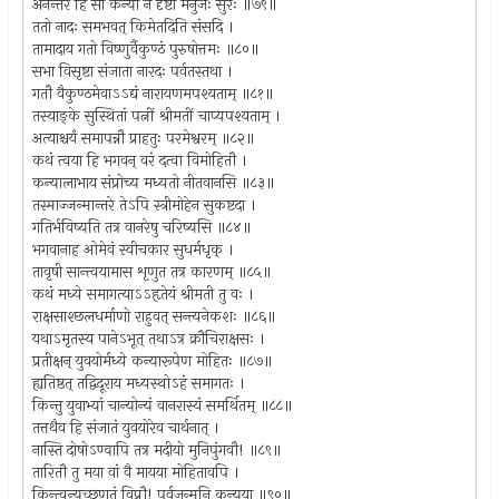
अनन्तरं हि सा कन्या न दृष्टा मनुजैः सुरैः ॥७९॥
ततो नादः समभवत् किमेतदिति संसदि ।
तामादाय गतो विष्णुर्वैकुण्ठं पुरुषोत्तमः ॥८०॥
सभा विसृष्टा संजाता नारदः पर्वतस्तथा ।
गतौ वैकुण्ठमेवाऽऽद्यं नारायणमपश्यताम् ॥८१॥
तस्याङ्के सुस्थितां पत्नीं श्रीमतीं चाप्यपश्यताम् ।
अत्याश्चर्यं समापन्नौ प्राहतुः परमेश्वरम् ॥८२॥
कथं त्वया हि भगवन् वरं दत्वा विमोहितौ ।
कन्यालाभाय संप्रोच्य मध्यतो नीतवानसि ॥८३॥
तस्माज्जन्मान्तरे तेऽपि स्त्रीमोहेन सुकष्टदा ।
गतिर्भविष्यति तत्र वानरेषु चरिष्यसि ॥८४॥
भगवानाह ओमेवं स्वीचकार सुधर्मधृक् ।
तावृषी सान्त्वयामास शृणुत तत्र कारणम् ॥८५॥
कथं मध्ये समागत्याऽऽहृतेयं श्रीमती तु वः ।
राक्षसाश्छलधर्माणो राहुवत् सन्त्यनेकशः ॥८६॥
यथाऽमृतस्य पानेऽभूत् तथाऽत्र क्रौचिराक्षसः ।
प्रतीक्षन् युवयोर्मध्ये कन्यारूपेण मोहितः ॥८७॥
ह्यतिष्ठत् तद्विदूराय मध्यस्थोऽहं समागतः ।
किन्तु युवाभ्यां चान्योन्यं वानरास्यं समर्थितम् ॥८८॥
तत्तथैव हि संजातं युवयोरेव चार्थनात् ।
नास्ति दोषोऽण्वापि तत्र मदीयो मुनिपुंगवौ! ॥८९॥
तारितौ तु मया वां वै मायया मोहितावपि ।
किन्त्वन्यच्छृणुतं विप्रौ! पूर्वजन्मनि कन्यया ॥९०॥