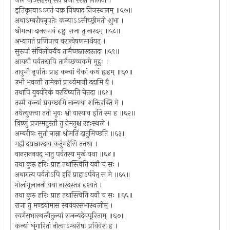
जलं चाऽसंहरत् सर्वं प्रजा ररक्ष लीलया ।
इतिकृत्वाऽऽगतं चक्र निषषाद निजस्थलम् ॥५७॥
अथाऽम्बरीषनृपतेः कन्याऽऽसीच्छ्रीमती शुभा ।
श्रीमत्या दानसमयं दृष्ट्वा राजा तु नारदम् ॥५८॥
अभ्यागतं प्रणिपत्य वरान्वेषणमार्थयत् ।
सुरूपां संविलोक्यैव तामैच्छन्नारदस्तदा ॥५९॥
आययौ पर्वतश्चापि तामैच्छच्चकमे मुहुः ।
तावुभौ नृपतिः प्राह कन्यां चैकां कथं ह्यहम् ॥६०॥
उभौ भवन्तौ तामेकां प्रार्थ्यमानौ ददामि वै ।
तथापि युवयोरेकं वरयिष्यति चेत्तदा ॥६१॥
तस्मै कन्यां प्रयच्छामि नान्यथा शक्तिरस्ति मे ।
तथेत्युक्त्वा ततो भूयः श्वो यास्याव इति स्म ह ॥६२॥
विष्णुं प्रजग्मतुस्तौ तु नेमतुश्च रहःस्थले ।
अम्बरीषः सुतां नाम्ना श्रीमतिं दातुमिच्छति ॥६३॥
मह्यै दद्यान्नारदाय कर्तुमर्हसि तत्तथा ।
वानराननवद् भातु पर्वतस्य मुखं यथा ॥६४॥
तथा कुरु हरिः प्राह तथास्त्विति ययौ च सः ।
अथागत्य पर्वतोऽपि हरिं प्राहाऽर्पयेत् स मे ॥६५॥
गोलांगूलाननो यथा नारदस्तत्र दृश्यते ।
तथा कुरु हरिः प्राह तथास्त्विति ययौ च सः ॥६६॥
राजा तु मण्डयामास स्वयंवरसभास्थलीम् ।
स्वर्गसभास्थलीतुल्यां राजन्यदेवपूरिताम् ॥६७॥
कन्यां शृंगारितां नीत्वाऽम्बरीषः प्रविवेश ह ।