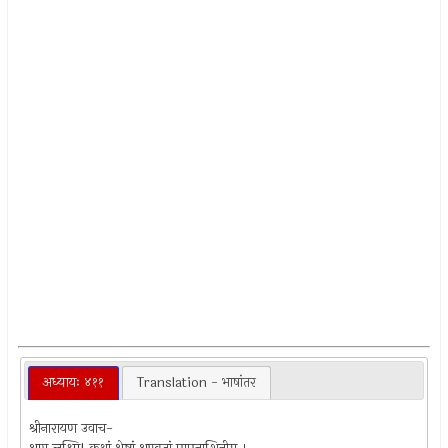
अध्यायः ४११
Translation - भाषांतर
श्रीनारायण उवाच-