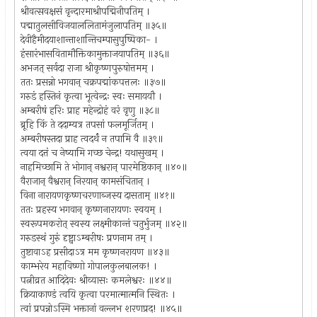
श्रीवत्सवक्षसं वृन्दारमाश्रीपद्मिनीपतिम् ।
पद्मातुलसीविजयाललितामंजुलापतिम् ॥३५॥
देवीहैमीदयाशान्ताशान्तिचम्पासुपुष्पिका- ।
हंसारंभासवितामौक्तिकामुक्ताजयापतिम् ॥३६॥
अभजत् सर्वदा राजा श्रीकृष्णपुरुषोत्तमम् ।
ततः प्रसन्नो भगवान् चक्रपद्मांकपत्तलः ॥३७॥
गरुडं हस्तिनं कृत्वा भूत्वेन्द्रः स्वः समाययौ ।
अम्बरीषं हरिः प्राह महेन्द्रोहं वरं वृणु ॥३८॥
ब्रूहि किं ते ददाम्यत्र तपसां फलमूर्जितम् ।
अम्बरीषस्तदा प्राह त्वदर्थंं न तपामि वै ॥३९॥
त्वया दत्तं च नेष्यामि गच्छ चेन्द्र! यथासुखम् ।
नाहमिच्छामि ते भोगान् नश्वरान् पारमेष्ठिकान् ॥४०॥
वैराजान् वैश्वरान् निरयान् कामसंचितान् ।
विना नारायणकृष्णचरणाब्जस्य दासताम् ॥४१॥
ततः प्रहस्य भगवान् कृष्णनारायणः स्वयम् ।
स्वरूपमकरोत् स्वस्य लक्ष्मीकान्तं चतुर्भुजम् ॥४२॥
गरुडस्थं गुरुं दृष्ट्वाऽम्बरीषः प्रणनाम तम् ।
तुष्टावाऽह प्रसीदाऽत्र मम कृष्णनरायण ॥४३॥
काम्भरेय महाविष्णो गोपालकुलबालक! ।
पत्नीव्रत आदिदेवः श्रीव्यासः कमलेश्वरः ॥४४॥
क्रियाकाण्डं त्वयि कृत्वा परमात्मात्मनि स्थितः ।
त्वां प्रपन्नोऽस्मि भक्तानां वल्लभ शरणप्रद! ॥४५॥