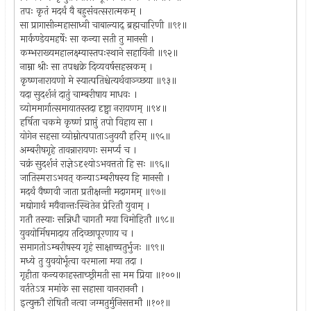
तपः कृतं मदर्थं वै बहुसंवत्सरात्मकम् ।
सा प्रागासीन्महासाध्वी चाबाल्याद् ब्रह्मचारिणी ॥९१॥
मार्कण्डेयमहर्षेः सा कन्या सती तु मानसी ।
कम्भराख्यमहालक्ष्म्यास्तपःस्थाने सहायिनी ॥९२॥
नाम्ना श्रीः सा तपश्चक्रे दिव्यवर्षसहस्रकम् ।
कृष्णनारायणो मे स्यात्पतिश्चेत्यर्थवाञ्च्छया ॥९३॥
यदा सुदर्शनं दातुं चाम्बरीषाय माधवः ।
व्योममार्गात्समायातस्तदा दृष्ट्वा नरायणम् ॥९४॥
हर्षिता चकमे कृष्णं प्राप्तुं तपो विहाय सा ।
योगेन सहसा व्योम्नोत्पपाताऽनुययौ हरिम् ॥९५॥
अम्बरीषगृहे तावन्नारायणः समर्प्य च ।
चक्रं सुदर्शनं राज्ञेऽदृश्योऽभवत्ततो हि सः ॥९६॥
जातिस्मराऽभवत् कन्याऽम्बरीषस्य हि मानसी ।
मदर्थं वैष्णवी जाता प्रतीक्षन्ती मदागमम् ॥९७॥
मद्योगार्थं मयैवान्तःस्थितेन प्रेरितौ युवाम् ।
गतौ तस्याः सन्निधौ चागतौ मया विमोहितौ ॥९८॥
युवयोर्मिषमादाय तदिच्छापूरणाय च ।
समागतोऽम्बरीषस्य गृहं साक्षाच्चतुर्भुजः ॥९९॥
मध्ये तु युवयोर्भूत्वा वरमाला मया तदा ।
गृहीता कन्यकाहस्ताच्छ्रीमती सा मम प्रिया ॥१००॥
वर्ततेऽत्र ममांके सा सहासा वानराननौ ।
इत्युक्तौ रोषितौ नत्वा जग्मतुर्मुनिसत्तमौ ॥१०१॥