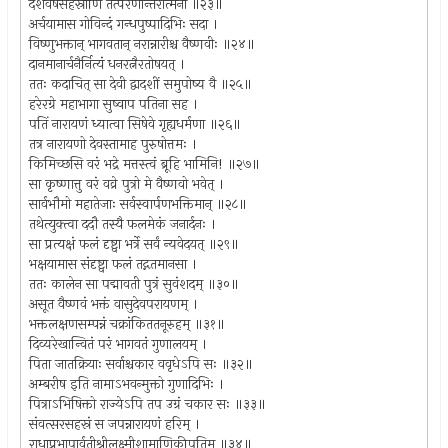
दशवर्षसहस्राणि तत्परेणान्तरात्मना ॥२३॥
अर्चयामास गोविन्दं गन्धपुष्पादिभिः सदा ।
विष्णुभक्तान् भागवतान् नरान्नारीश्च वैष्णवीः ॥२४॥
दानमानार्चनैर्नित्यं धनरत्नैरतोषयत् ।
ततः कदाचित् सा देवी द्वादशीं समुपोष्य वै ॥२५॥
हरेरग्रे महाभागा सुष्वाप पतिना सह ।
पतिं नारायणं ध्यात्वा सिषेवे गृह्यधर्मणा ॥२६॥
तत्र नारायणो देवस्तामाह पुरुषोत्तमः ।
किमिच्छसि वरं भद्रे मत्तस्त्वं ब्रूहि भामिनि! ॥२७॥
सा कृष्णात्तु वरं वव्रे पुत्रो मे वैष्णवो भवेत् ।
सार्वभौमो महातेजाः सर्वस्वार्पणभक्तिमान् ॥२८॥
तथेत्युक्त्वा ददौ तस्यै फलमेकं जनार्दनः ।
सा प्रत्यक्षं फलं दृष्ट्वा भर्त्रे सर्वं न्यवेदयत् ॥२९॥
भक्षयामास संदृष्ट्वा फलं तद्गतमानसा ।
ततः कालेन सा पद्मावती पुत्रं सुवंशदम् ॥३०॥
असूत वैष्णवं भक्तं वासुदेवपरायणम् ।
भक्तलक्षणसम्पन्नं चक्रांकिततनूरुहम् ॥३१॥
दिव्यरेखान्वितं परं भागवतं गुणालयम् ।
पिता जातक्रियाः सर्वाश्चकार ववृधेऽपि सः ॥३२॥
अम्बरीष इति नामाऽभवन्मुक्तो गुणादिभिः ।
पित्राऽभिषिक्तो राज्येऽपि तप उग्रं चकार सः ॥३३॥
संवत्सरसहस्रं स जपन्नारायणं हरिम् ।
राधाप्रभापार्वतीश्रीलक्ष्मीशामाणिकीपतिम् ॥३४॥