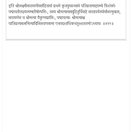
इति श्रीलक्ष्मीनारायणीयसंहितायां प्रथमे कृतयुगरुन्ताने पतिव्रतामाहात्म्ये त्रिशंकोः
पद्मावतीराज्ञ्यामम्बरीषोत्पत्तिः, तस्य श्रीमत्याख्यदुहितुर्विवाहे नारदपर्वतयोर्वानरमुखता,
नारायणेन च श्रीमत्या वैकुण्ठप्राप्तिः, पद्मावत्याः श्रीमत्याश्च
पातिव्रत्यबलमित्यादिनिरूपणनामा एकादशाधिकचतुश्शततमोऽध्यायः ॥४११॥