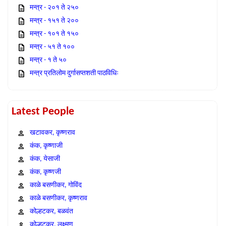
मन्त्र - २०१ ते २५०
मन्त्र - १५१ ते २००
मन्त्र - १०१ ते १५०
मन्त्र - ५१ ते १००
मन्त्र - १ ते ५०
मन्त्र प्रतिलोम दुर्गासप्तशती पाठविधिः
Latest People
खटावकर, कृष्णराव
कंक, कृष्णाजी
कंक, येसाजी
कंक, कृष्णजी
काळे बसणीकर, गोविंद
काळे बसणीकर, कृष्णराव
कोल्हटकर, बळवंत
कोल्हटकर, लक्ष्मण