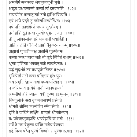
अम्बरीषं समासाद्य शेपतुस्तावुभौ मुनी ।
आहूय पश्चादन्यस्मै कन्यां त्वं दत्तवानसि ॥१०२॥
मायायोगेन तस्मात् त्वां तमो ह्यभिभविष्यति ।
एवं शापे प्रदत्ते तु तमोराशिरथोत्थितः ॥१०३॥
नृपं प्रति ततश्चक्रं तं जघान सुदर्शनम् ।
तमोराशिं द्रुतं हत्वा मुनयोः पृष्ठमालगत् ॥१०४॥
तौ तु लोकालोकपारं धावमानौ भयार्दितौ ।
त्राहि त्राहीति गोविन्दं प्राप्तौ वैकुण्ठनायकम् ॥१०५॥
त्राह्यावां पुण्डरीकाक्ष त्रातासि पुरुषोत्तम! ।
कन्या लब्धा त्वया चक्रं नौ पृष्ठे निहितं कथम् ॥१०६॥
श्रुत्वा हसित्वा भगवान् चक्रं न्यवर्तयत्ततः ।
रुद्धं सुदर्शनं तत्र यथापूर्वमतिष्ठत ॥१०७॥
मुनिश्रेष्ठौ गतौ नत्वा प्रतिज्ञाय हरेः पुरः ।
अद्य प्रभृति देहान्तमावां कन्यापरिग्रहम् ॥१०८॥
न करिष्याव इत्येवं जातौ ध्यानपरायणौ ।
अम्बरीषो हरिं ध्यात्वा ययौ कृष्णपदाम्बुजम् ॥१०९॥
विष्णुलोकं सदा कृष्णनारायणं प्रसेवते ।
श्रीमती श्रीरिव लक्ष्मीरिव रमेव सेवते ॥११०॥
इति ते कथितं लक्ष्मि! प्राग्वृत्तं श्रीमतीभवम् ।
यः पठेच्छृणुयाद्वापि श्रावयेद्वापि या सती ॥१११॥
सर्वे ते मम वैकुण्ठं यान्ति मामेव वैष्णवाः ।
इद्ं नित्यं पठेत् पुण्यं विष्णोः सायुज्यमाप्नुयात् ॥११२॥