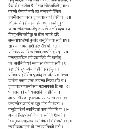
शृणु लक्ष्मि! कथां श्रेष्ठां शृण्वतां पापनाशिनीम् ।
वैष्णवीनां सतीनां वै मोक्षदां स्वेष्टदायिनीम् ॥१॥
यत्रास्ते वैष्णवी नारी तत्र नारायणी स्थिता ।
लक्ष्मीनारायणस्तत्र कृष्णनारायणोऽस्ति च ॥२॥
कीर्त्यमाने हरौ यस्या रोमाञ्चो जायते मुहुः ।
कम्पः स्वेदस्तथाऽक्षेषु दृश्यन्ते जलबिन्दवः ॥३॥
विष्णुभक्तिमतीर्दृष्ट्वा या प्रीता जायते हृदि ।
समुत्थायाऽर्हणां कुर्याद् वासुदेवे यथा सती ॥४॥
सा भक्ता धर्मसंपोष्ट्री हरेः सैव पतिव्रता ।
पातिव्रत्यपरा नित्यं सेवते स्वपतिं हरिम् ॥५॥
गन्धपुष्पादिकं सर्वं प्रासादिकं हि धारयेत् ।
हरेः सर्वमितीत्येवं मत्वा सा वैष्णवी सती ॥६॥
हरेः क्षेत्रे शुभान्येव करोति स्नेहसंयुता ।
प्रतिमां च हरेर्नित्यं पूजयेत् सा पतिं यथा ॥७॥
कर्मणा मनसा वाचा जाग्रत्या निद्रयाऽपि च ।
कृष्णनारायणात्म्यैक्या महाभागवती हि सा ॥८॥
भोजनाराधनं सर्वं यथाशक्ति करोति या ।
अष्टधा सेविका कृष्णनारायणस्य सा सती ॥९॥
यस्यास्तेजःप्रभावं च दृष्ट्वा भीता हि देवताः ।
वासुदेवाश्रितां स्वामिव्रतां नत्वा वियन्ति च ॥१०॥
अन्यनारीसहस्रेभ्यो वैष्णवी स्त्री विशिष्यते ।
विष्णुभक्तासहस्रेभ्य स्वामिव्रता विशिष्यते ॥११॥
स्वामिव्रतासहस्रेभ्यो भक्तस्वामिवती सती ।