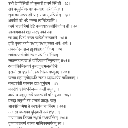
उभौ देवर्षिसिद्धौ तौ सुरूपौ प्रथमं स्थितौ ॥६८॥
सर्वे बभूवुर्निष्कामाः कन्याशापरिवर्जिताः ।
सुतां कमलपत्राक्षीं प्राह राजा सुपद्मिनीम् ॥६९॥
अनयोर्यं वरं भद्रे मनसा त्वमिहेच्छसि ।
तस्मै मालामिमां देहि कन्ययाऽऽलोकितौ च तौ ॥७०॥
शाखामृगाननं दृष्ट्वा नारदं पर्वतं तदा ।
सा प्राह पितरं त्रस्ता कावेतौ नरवानरौ ॥७१॥
इति कृत्वा ययौ पश्चात् पश्चात् त्रस्ता शनैः शनैः ।
तावत्तयोरन्तराले ह्यूनषोडशवार्षिकम् ॥७२॥
सर्वाभरणसंशोभं स्थलपद्मातिशोभिनम् ।
रक्तान्तायतपद्माक्षं कोटिकामातिसुन्दरम् ॥७३॥
दन्तपंक्तिभिरत्यर्थं कुन्दकुड्मलसन्निभैः ।
हसन्तं सा ददर्शाऽतिरूपाभिरूपमच्युतम् ॥७४॥
कन्या दृष्ट्वा मुमोहाऽति राजाऽऽहाऽऽर्पय मालिकाम् ।
नारदपर्वतौ परस्परं ददृशतुर्मुखम् ॥७५॥
वानरीयं दर्पणेऽतिलज्जावन्तौ बभूवतुः ।
अन्ये च जहसुः सर्वे वानरास्यौ प्रति नृपाः ॥७६॥
प्रसह्य तावुभौ तत्र राजानं प्राहतुः खलु ।
आवयोरेकमेषा ते वरयत्वेव मा चिरम् ॥७७॥
ततः सा कन्यका बुद्धिमती नत्वेष्टदेवताम् ।
मायामादाय तिष्ठन्तं रक्षार्थं मध्यवर्तिनम् ॥७८॥
कृष्णनारायणं कान्तं मालिकामार्पयत्तु सा ।