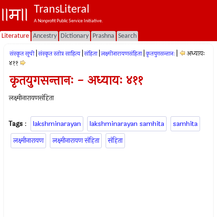
TransLiteral
A Nonprofit Public Service Initiative.
Literature
Ancestry
Dictionary
Prashna
Search
|
|
|
|
|
अध्यायः
संस्कृत सूची
संस्कृत स्तोत्र साहित्य
संहिता
लक्ष्मीनारायणसंहिता
कृतयुगसन्तानः
४११
कृतयुगसन्तानः - अध्यायः ४११
लक्ष्मीनारायणसंहिता
Tags
:
lakshminarayan
lakshminarayan samhita
samhita
लक्ष्मीनारायण
लक्ष्मीनारायण संहिता
संहिता