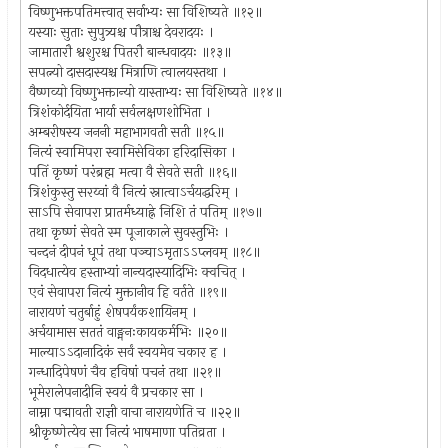
विष्णुभक्तपतिमत्त्वात् सर्वाभ्यः सा विशिष्यते ॥१२॥
यस्याः सुताः सुपुत्र्यश्च पौत्राश्च देवरादयः ।
जामातारौ श्वशुरश्च पितरौ बान्धवादयः ॥१३॥
सपत्न्यो दासदास्यश्च मित्राणि त्वालयस्तथा ।
वैष्णव्यो विष्णुभक्तान्यो यास्ताभ्यः सा विशिष्यते ॥१४॥
त्रिशंकोर्दयिता भार्या सर्वलक्षणशोभिता ।
अम्बरीषस्य जननी महाभागवती सती ॥१५॥
नित्यं स्वामिपरा स्वामिसेविका हरिदासिका ।
पतिं कृष्णं परंब्रह्म मत्वा वै सेवते सती ॥१६॥
त्रिशंकुस्तु सरय्वां वै नित्यं स्नात्वाऽर्चयद्धरिम् ।
साऽपि सेवापरा प्रातर्मध्याह्ने निशि तं पतिम् ॥१७॥
तथा कृष्णं सेवते स्म पूजाकाले सुवस्तुभिः ।
चन्दनं दीपनं धूपं तथा पञ्चाऽमृताऽऽप्लवम् ॥१८॥
विदधात्येव हस्ताभ्यां नान्यदास्यादिभिः क्वचित् ।
एवं सेवापरा नित्यं मुक्तानीव हि वर्तते ॥१९॥
नारायणं चतुर्बाहुं शेषपर्यंकशायिनम् ।
अर्चयामास सततं वाङ्मनःकायकर्मभिः ॥२०॥
माल्याऽऽदानादिकं सर्वं स्वयमेव चकार ह ।
गन्धादिपेषणं चैव हविषां पचनं तथा ॥२१॥
भूमेरालेपनादीनि स्वयं वै प्रचकार सा ।
नाम्ना पद्मावती राज्ञी वाचा नारायणेति च ॥२२॥
श्रीकृष्णेत्येव सा नित्यं भाषमाणा पतिव्रता ।