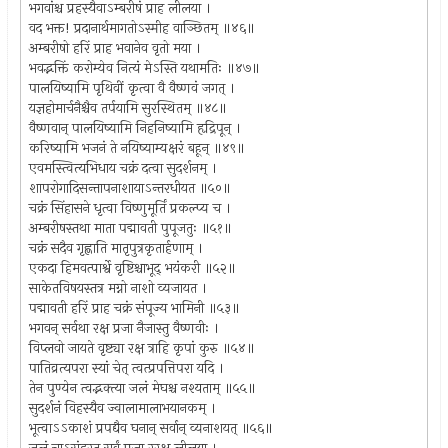
भगवांश्च प्रहस्यैवाऽम्बरीषं प्राह लीलया ।
वद भक्त! प्रदानार्थमागतोऽस्मीह वाञ्छितम् ॥४६॥
अम्बरीषो हरिं प्राह भवानेव वृतो मया ।
भवद्भक्तिं करोम्येव नित्यं मेऽस्ति यथामतिः ॥४७॥
पालयिष्यामि पृथिवीं कृत्वा वै वैष्णवं जगत् ।
यज्ञहोमार्चनैश्चैव तर्पयामि सुरस्थितम् ॥४८॥
वैष्णवान् पालयिष्यामि निहनिष्यामि हृद्रिपून् ।
करिष्यामि भजनं ते नयिष्याम्यक्षरं बहून् ॥४९॥
एवमस्त्वित्यभिधाय चक्रं दत्वा सुदर्शनम् ।
शापरोगादिसन्तापनाशायाऽन्तरधीयत ॥५०॥
चक्रं सिंहासने धृत्वा विष्णुमूर्तिं प्रकल्प्य च ।
अम्बरीषस्तथा माता पद्मावती पुपूजतुः ॥५१॥
चक्रं सदैव गृह्णाति मातृपुत्रकृतार्हणाम् ।
एकदा हिमवत्पार्श्वे वृष्टिश्चाभूद् भयंकरी ॥५२॥
साकेतविषयस्तत्र मग्नो नाशो व्यजायत ।
पद्मावती हरिं प्राह चक्रं संपूज्य भामिनी ॥५३॥
भगवन् सर्वथा रक्ष प्रजा नैजास्तु वैष्णवीः ।
विप्लवो जायते वृष्ट्या रक्ष त्राहि कृपां कुरु ॥५४॥
पातिव्रत्यपरा स्यां चेत् त्वत्प्रपत्तिपरा यदि ।
तेन पुण्येन त्वद्भक्त्या जलं मेघश्च नश्यताम् ॥५५॥
सुदर्शनं विहस्यैव ज्वालामालाभयानकम् ।
भूत्वाऽऽकाशं प्रपद्यैव घनान् सर्वान् व्यनाशयत् ॥५६॥