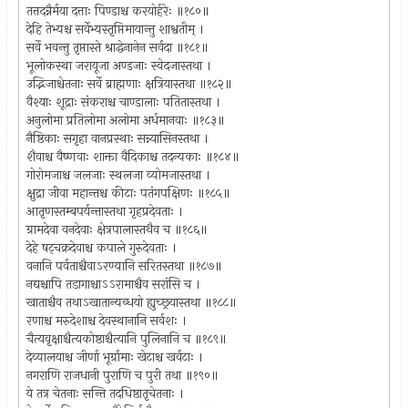
तत्तदन्नैर्मया दत्ताः पिण्डाश्च करयोर्हरेः ॥१८०॥
देहि तेभ्यश्च सर्वेभ्यस्तृप्तिमायान्तु शाश्वतीम् ।
सर्वे भवन्तु तृप्तास्ते श्राद्धेनानेन सर्वदा ॥१८१॥
भूलोकस्था जरायूजा अण्डजाः स्वेदजास्तथा ।
उद्भिजाश्चेतनाः सर्वे ब्राह्मणाः क्षत्रियास्तथा ॥१८२॥
वैश्याः शूद्राः संकराश्च चाण्डालाः पतितास्तथा ।
अनुलोमा प्रतिलोमा अलोमा अर्धमानवाः ॥१८३॥
नैष्ठिकाः सगृहा वानप्रस्थाः सन्न्यासिनस्तथा ।
शैवाश्च वैष्णवाः शाक्ता वैदिकाश्च तदन्यकाः ॥१८४॥
गोरोमजाश्च जलजाः स्थलजा व्योमजास्तथा ।
क्षुद्रा जीवा महान्तश्च कीटाः पतंगपक्षिणः ॥१८५॥
आतृणस्तम्बपर्यन्तास्तथा गृहप्रदेवताः ।
ग्रामदेवा वनदेवाः क्षेत्रपालास्तथैव च ॥१८६॥
देहे षट्चक्रदेवाश्च कपाले गुरुदेवताः ।
वनानि पर्वताश्चैवाऽरण्यानि सरितस्तथा ॥१८७॥
नद्यश्चापि तडागाश्चाऽऽरामाश्चैव सरांसि च ।
खाताश्चैव तथाऽखातान्यब्धयो ह्युच्छ्रयास्तथा ॥१८८॥
रणाश्च मरुदेशाश्च देवस्थानानि सर्वशः ।
चैत्यवृक्षाश्चैत्यकोष्ठाश्चैत्यानि पुलिनानि च ॥१८९॥
देव्यालयाश्च जीर्णा भूर्ग्रामाः खेटाश्च खर्वटाः ।
नगराणि राजधानी पुराणि च पुरी तथा ॥१९०॥
ये तत्र चेतनाः सन्ति तदधिष्ठातृचेतनाः ।