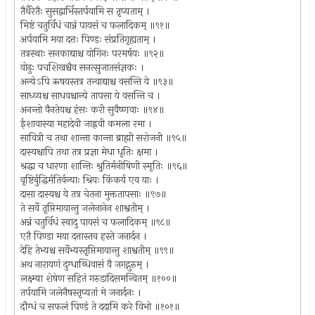
तैर्थैरेतैः सुसद्वार्भिस्तर्पयामि स तृप्यताम् ।
मिष्टं चतुर्विधं चान्नं पायसं च फलादिकम् ॥९१॥
अर्पयामि मया दत्तः पिण्डः संप्रतिगृह्यताम् ।
तत्रस्थाः सनकाद्याश्च योगिनः परमर्षयः ॥९२॥
वोढुः पचशिखश्चैव सनत्सुजातसंज्ञकः ।
अन्येऽपि ऋषयस्तत्र तन्वाद्याश्च वसन्ति ये ॥९३॥
साध्व्यश्च साधवश्चान्ये तापसा ये वसन्ति च ।
अनन्तो वैनतेयश्च हंसः करी सुवैष्णवाः ॥९४॥
ईशावास्या महादेवी जाह्नवी कमला रमा ।
सावित्री च तथा शान्ता कान्ता ब्राह्मी सरोजनी ॥९५॥
दास्यश्चापि तथा तत्र प्रज्ञा मेधा धृतिः क्षमा ।
श्रद्धा च धारणा शान्तिः श्रुतिर्मनीषिणी स्मृतिः ॥९६॥
वृष्टिर्बुद्धिर्मतिर्वन्याः श्रियः किंकर्य एव याः ।
दासा दास्यश्च ये तत्र चेतना मुक्ततापसाः ॥९७॥
ते सर्वे तृप्तिमायान्तु जलेनानेन शाश्वतीम् ।
अन्नं चतुर्विधं स्वादु पायसं च फलादिकम् ॥९८॥
एतै पिण्डा मया दत्तास्तव हस्ते जनार्दन ।
देहि तेभ्यश्च सर्वेभ्यस्तृप्तिमायान्तु शाश्वतीम् ॥९९॥
अथ नारायणं दुग्धाब्धिवासं वै जगद्गुरुम् ।
लक्ष्म्या शेषेण सहितं गरुडादिसमन्वितम् ॥१००॥
तर्पयामि जलेनैषस्तृप्यतां मे जनार्दनः ।
दौग्धं च सफलं पिण्डं ते ददामि करे विभो ॥१०१॥