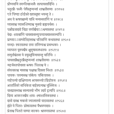
प्रीणयामि स्वर्णरेखाजलैः सत्पायसादिभिः ।
चतुरन्नैः फलैः पेयैस्तृप्यन्तां शाश्वतीसमाः ॥१४७॥
एते पिण्डा हरेर्हस्ते दत्तास्तृप्ता भवन्तु ते ।
अथ ये ऋषयश्चान्ये यानि मन्वन्तराणि च ॥१४८॥
व्यासाश्च व्यासशिष्याश्च मुनयो ब्रह्मवर्चसः ।
पत्नीव्रतादयो विप्रा वर्णाश्चैवाऽऽश्रमास्तथा ॥१४९॥
वेदाः शास्त्राणि चाख्यानान्युपव्याख्यानकान्यपि ।
प्राच्याऽऽवाच्येतिहासाश्च चरित्राणि कथास्तथा ॥१५०॥
छन्दाः स्वरास्तथा रागा रागिण्यश्च प्रबन्धकाः ।
व्यापारा वृत्तयश्चैव क्षुत्तृषानलधातवः ॥१५९१॥
समूर्ताश्चेतना ये स्युस्तृप्तिमायान्तु वारिभिः ।
पायसान्नैश्चतुरन्नैस्तृप्यन्तां शाश्वतीसमाः ॥१५२॥
महर्जनतपोवासा ऋषयः पितरश्च ये ।
संवत्सरश्च मासाश्च पक्षाश्च दिवसा निशाः ॥१५३॥
पावकः पवमानश्च पांक्तेयः पक्तिपावनः ।
गार्हपत्यो दाक्षिणात्य आवसथ्योऽग्निहोत्रजः ॥१५४॥
आरार्त्रिको नाचिकेता बार्हस्पत्यश्च चूल्लिजः ।
वानप्रास्थ्यश्च सान्यस्यो भौम उदर्य इत्यपि ॥१५५॥
दिव्य आकरजश्चैव शावः श्माशानिकस्तथा ।
दावो दवश्च मखजो ज्वालास्यो वाडवस्तथा ॥१५६॥
ह्येते ये पितरः प्रोक्तास्तथा वैश्रवणादयः ।
प्रेताश्च पितरो याम्या नारकाः श्रावणास्तथा ॥१५७॥