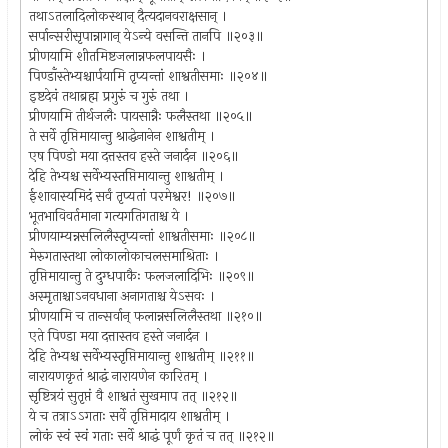
तथाऽतलादिलोकस्थान् दैत्यदानवराक्षसान् ।
सर्पान्सरीसृपान्नागान् येऽन्ये वसन्ति तानपि ॥२०३॥
प्रीणयामि शीतमिष्टजलान्नफलपायसैः ।
पिण्डाँस्तेभ्यश्चार्पयामि तृप्यन्तां शाश्वतीसमाः ॥२०४॥
इष्टदेवं तथाब्रह्म प्रगुरुं च गुरुं तथा ।
प्रीणयामि तीर्थजलैः पायसान्नैः फलैस्तथा ॥२०५॥
ते सर्वे तृप्तिमायान्तु श्राद्धेनानेन शाश्वतीम् ।
एष पिण्डो मया दत्तस्तव हस्ते जनार्दन ॥२०६॥
देहि तेभ्यश्च सर्वेभ्यस्तप्तिमायान्तु शाश्वतीम् ।
ईशावास्यमिदं सर्वं तृप्यतां परमेश्वर! ॥२०७॥
भूतभाविवर्तमाना गत्यगतिगताश्च ये ।
प्रीणयाम्यन्नसलिलैस्तृप्यन्तां शाश्वतीसमाः ॥२०८॥
मेरुगतास्तथा लोकालोकाचलसमाश्रिताः ।
तृप्तिमायान्तु ते दुग्धपाकैः फलजलादिभिः ॥२०९॥
अस्मृताश्चाऽनवधाना अनागताश्च येऽसवः ।
प्रीणयामि च तान्सर्वान् फलान्नसलिलैस्तथा ॥२१०॥
एते पिण्डा मया दत्तास्तव हस्ते जनार्दन ।
देहि तेभ्यश्च सर्वेभ्यस्तृप्तिमायान्तु शाश्वतीम् ॥२११॥
नारायणकृतं श्राद्धं नारायणेन कारितम् ।
सृष्टित्रयं सुतृप्तं वै शाश्वतं सुखमाप तत् ॥२१२॥
ये च तत्राऽऽगताः सर्वे तृप्तिमादाय शाश्वतीम् ।
लोकं स्वं स्वं गताः सर्वे श्राद्धं पूर्णं कृतं च तत् ॥२१२॥