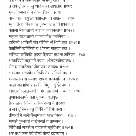
देहि तेभ्यश्च सर्वेभ्यस्तृप्तिमायान्तु शाश्वतीम् ।
ते सर्वे तृप्तिमायान्तु श्राद्धेनानेन शाश्वतीम् ॥१६९॥
भुवर्लोकगता ये च येऽन्तरीक्षगतास्तथा ।
वाय्वाधारा वायुदेहा यक्षास्तथा च राक्षसाः ॥१७०॥
भूताः प्रेताः पिशाचाश्च कूष्माण्डाश्च विनायकाः ।
वेताला भैरवाश्चान्ये मारका जनकास्तथा ॥१७१॥
मातुला राहवश्चान्ये कालवर्णाश्च कालिकाः ।
डाकिनी शाकिनी चैव योगिनी भक्षिणी तथा ॥१७२॥
वेतालिनी खञ्जिनी च शीतला मातृका तथा ।
मारिका बालिकी कृत्या हिक्का तथा च तानिका ॥१७३॥
आकर्षिणी महामारी ज्वराः शीतास्तथोष्णकाः ।
रोगाश्च राजरोगाश्च प्रोत्तापाश्च जरादयः ॥१७४॥
अवस्थाः शक्तयोऽशक्तिविशेषा रोगिणी तथा ।
मन्त्रास्तन्त्राश्च यन्त्राश्च शपथा बन्धनानि च ॥१७५॥
पाशा अस्त्राणि शस्त्राणि विद्युतो दुर्दिनं तथा ।
दिङ्भ्रमोऽलातचक्राणि मेघाश्चाभ्राणि चान्धयः ॥१७६॥
तृणावर्तास्तथोत्पाता भूकम्पा वातवृष्टयः ।
ईतयश्चाततायिन्यो रजोवर्षादयश्च ये ॥१७७॥
ते सर्वे तृप्तिमायान्तु तैर्थिकैर्वारिभिः सदा ।
प्रीणयामि जलैरर्थैस्तृप्यन्ता शाश्वतीसमाः ॥१७८॥
माषान्नं कृशरान्नं च खेचरान्नं च तामसम् ।
विविधान्नं राजसं च पायसान्नं चतुर्विधम् ॥१७९॥
अन्नं तथा फलं पेयं योग्यं योग्यं ददाम्यहम् ।