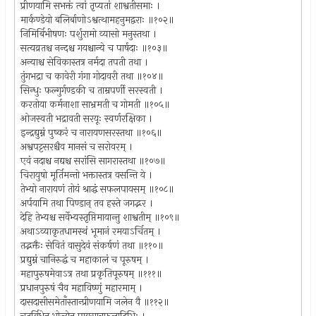
प्रीणयामि सभक्तं त्वां तृप्यतां शाश्वतीसमाः ।
मार्कण्डेयो बलिर्बाणोऽश्वत्थामहनुमद्वराः ॥१०२॥
निमिर्बिभीषणः पर्शुरामो व्यासो मनुस्तथा ।
सत्यव्रतश्च नन्दश्च गयश्चान्ये च पार्षदाः ॥१०३॥
अन्याश्च सेविकास्तत्र नर्मदा तपती तथा ।
तुंगभद्रा च कावेरी गंगा गोदावरी तथा ॥१०४॥
सिन्धुः फल्गुर्गण्डकी च ताम्रपर्णी सरस्वती ।
करतोया कर्मनाशा साभ्रमती च गोमती ॥१०५॥
ओजस्वती भद्रावती सरयूः स्वर्णरक्षिका ।
इन्द्रद्युम्नं पुष्करं च नारायणसरस्तथा ॥१०६॥
अश्वपट्टसरश्चैव मानसं च सरोवरम् ।
एवं नदाश्च नद्यश्च सरांसि सागरास्तथा ॥१०७॥
चिरायुषो मूर्तिमन्तो भक्तास्तत्र वसन्ति ये ।
तेभ्यो नारायणं तोयं श्राद्धं सफलपायसम् ॥१०८॥
अर्पयामि तथा पिण्डान् तव हस्ते जगद्भर ।
देहि तेभ्यश्च सर्वेभ्यस्तृप्तिमायान्तु शाश्वतीम् ॥१०९॥
अथाऽव्याकृतधामस्थं भूमानं रमयाऽर्चितम् ।
तद्भक्तैः सेवितं वासुदेवं संकर्षणं तथा ॥११०॥
प्रद्युम्नं चानिरुद्धं च महाकालं च पूरुषम् ।
महापुरुषमेवाऽत्र तथा प्रकृतिपूरुषम् ॥१११॥
प्रधानपुरुषं चैव महाविष्णुं महारमाम् ।
दासदासीसमेताँस्तान्प्रीणयामि जलेन वै ॥११२॥