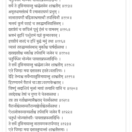
चतुर्विधेन भोज्येन पायसान्नफलादिभिः ।
सर्वे ते तृप्तिमायान्तु श्राद्धेनानेन शाश्वतीम् ॥११३॥
अमृतधामसंस्थं वै रमानारायणं प्रभुम् ।
नरनारायणौ बद्रिकाश्रमस्थौ तपस्विनौ ॥११४॥
मत्स्यं कूर्मं वराहं च तत्तद्धामनिवासिनम् ।
दत्तात्रेयं च कपिलं पृथुं हंसं च वामनम् ॥११५॥
ऋषभं नृहरिं पर्शुरामं यज्ञं कुमारकान् ।
हयग्रीवं नारदं च हरिं बुद्धं मनुं तथा ॥११६॥
व्यासं तत्तद्धामसंस्थान् मुक्ताँश्च पार्षदाँस्तथा ।
दासदासीश्च भक्ताँश्च तर्पयामि जलेन च ॥११७॥
चतुर्विधेन भोज्येन पायसान्नफलादिभिः ।
ते सर्वे तृप्तिमायान्तु श्राद्धेनाऽनेन शाश्वतीम् ॥११८॥
एते पिण्डा मया दत्तास्तव हस्तेऽवतारिणः ।
देहि तेभ्यश्च सर्वेभ्यस्तृप्तिमायान्तु शाश्वतीम् ॥११९॥
हिरण्यगर्भं वैराजं चाऽष्टाऽवरणकेश्वरान् ।
विष्णुं सदाशिवं मूलां मायां तत्त्वानि यानि च ॥१२०॥
तत्तद्देवाश्च तेषां च गुणा ये चेतनास्तथा ।
तत्र तत्र गताँश्चान्यानैश्वरान् चेतनाँस्तथा ॥१२१॥
वैराजाँश्चेतनान्सौरान्वाह्नेयाँश्चेतनाँस्तथा ।
ऐशलोकान्समस्ताँश्च तर्पयामि जलेन वै ॥१२२॥
चतुर्धा भोज्यसंभारैः पायसान्नफलादिभिः ।
ते सर्वे तृप्तिमायान्तु नारायणकरार्पणात् ॥१२३॥
एते पिण्डा मया दत्तास्तृप्यन्तां शाश्वतीसमाः ।