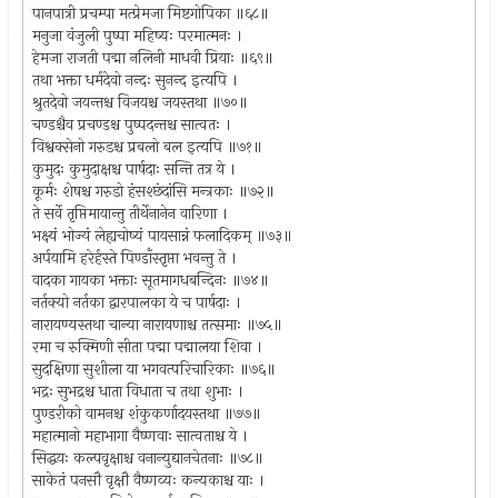
पानपात्री प्रचम्पा मत्प्रेमजा मिष्टगोपिका ॥६८॥
मनुजा वंजुली पुष्पा महिष्यः परमात्मनः ।
हेमजा राजती पद्मा नलिनी माधवी प्रियाः ॥६९॥
तथा भक्ता धर्मदेवो नन्दः सुनन्द इत्यपि ।
श्रुतदेवो जयन्तश्च विजयश्च जयस्तथा ॥७०॥
चण्डश्चैव प्रचण्डश्च पुष्पदन्तश्च सात्वतः ।
विश्वक्सेनो गरुडश्च प्रबलो बल इत्यपि ॥७१॥
कुमुदः कुमुदाक्षश्च पार्षदाः सन्ति तत्र ये ।
कूर्मः शेषश्च गरुडो हंसश्छंदांसि मन्त्रकाः ॥७२॥
ते सर्वे तृप्तिमायान्तु तीर्थेनानेन वारिणा ।
भक्ष्यं भोज्यं लेह्यचोष्यं पायसान्नं फलादिकम् ॥७३॥
अर्पयामि हरेर्हस्ते पिण्डाँस्तृप्ता भवन्तु ते ।
वादका गायका भक्ताः सूतमागधबन्दिनः ॥७४॥
नर्तक्यो नर्तका द्वारपालका ये च पार्षदाः ।
नारायण्यस्तथा चान्या नारायणाश्च तत्समाः ॥७५॥
रमा च रुक्मिणी सीता पद्मा पद्मालया शिवा ।
सुदक्षिणा सुशीला या भगवत्परिचारिकाः ॥७६॥
भद्रः सुभद्रश्च धाता विधाता च तथा शुभाः ।
पुण्डरीको वामनश्च शंकुकर्णादयस्तथा ॥७७॥
महात्मानो महाभागा वैष्णवाः सात्वताश्च ये ।
सिद्धयः कल्पवृक्षाश्च वनान्युद्यानचेतनाः ॥७८॥
साकेतं पनसौ वृक्षौ वैष्णव्यः कन्यकाश्च याः ।