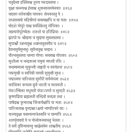
चतुर्दन्ता हस्तिनश्च तुरगा गरुडास्तथा ।
वृक्षा वल्ल्यश्च हंसाश्च शुकसारसमेनकाः ॥४६॥
वादका नर्तकाश्चैव गायकाः सेवकास्तु ये ।
राधासख्यो महिषीणां सख्यश्चापि च या मताः ॥४७॥
षोडशे गोपुरे याश्च त्रयस्त्रिंशत्तु गोपिकाः ।
तदन्यगोपुरेष्वेताः शतशो या हरिप्रियाः ॥४८॥
द्वारपो यः श्रीदामा च सुदामा सुबलस्तथा ।
सुपार्श्वो रत्नभानुश्च शक्रभानुस्तथैव च ॥४९॥
देवभानुर्वसुभानुः सूर्यभानुश्च चन्द्रभः ।
वीरभानुस्तथा चान्या गोप्यः सख्यश्च गोपकाः ॥५०॥
सुशीला च चन्द्रकला यमुना माधवी रतिः ।
कदम्बमाला सुकुन्ती जाह्नवी च स्वयंप्रभा ॥५१॥
पद्ममुखी च सावित्री गायत्री सुमुखी सुधा ।
पद्मालया पारिजाता सुगौरी सर्वमंगला ॥५२॥
कालिका कमला दुर्गा भारती च सरस्वती ।
गंगाऽम्बिका मधुमती चंपाऽपर्णा च सुन्दरी ॥५३॥
कृष्णप्रिया ब्रह्मसती नन्दिनी नन्दना तथा ।
पार्षदाश्च कुमाराश्च किंकर्यश्चापि या मताः ॥५४॥
पारिजाताश्च वृन्दाश्चाऽक्षयो भाण्डीरको वटः ।
कल्पवृक्षा वनान्यन्यचेतनानि च यान्यपि ॥५५॥
शतशृंगादयो ये च गोलोकस्थास्तु चेतनाः ।
ते सर्वे तृप्तिमायान्तु श्राद्धेनानेन शाश्वतीम् ॥५६॥