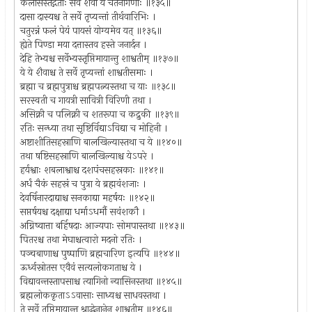
कैलासस्तद्गताः सर्वे शैवा ये चेतनागणाः ॥१३५॥
दासा दास्यश्च ते सर्वे तृप्यन्तां तीर्थवारिभिः ।
चतुरन्नं फलं पेयं पायसं योग्यमेव यत् ॥१३६॥
ह्येते पिण्डा मया दत्तास्तव हस्ते जनार्दन ।
देहि तेभ्यश्च सर्वेभ्यस्तृप्तिमायान्तु शाश्वतीम् ॥१३७॥
ये ये शैवाश्च ते सर्वे तृप्यन्तां शाश्वतीसमाः ।
ब्रह्मा च ब्रह्मपुत्राश्च ब्रह्मपत्न्यस्तथा च याः ॥१३८॥
सरस्वती च गायत्री सावित्री विरिणी तथा ।
असिक्नी च पलिक्नी च शतरूपा च कद्रुकी ॥१३९॥
रतिः सन्ध्या तथा सृष्टिर्विद्याऽविद्या च मोहिनी ।
अष्टाशीतिसहस्राणि बालखिल्यास्तथा च ये ॥१४०॥
तथा षष्टिसहस्राणि बालखिल्याश्च येऽपरे ।
हर्यश्वाः शबलाश्वाश्च दशपंचसहस्रकाः ॥१४१॥
अर्धं चैकं सहस्रं च पुत्रा ये ब्रह्मवंशजाः ।
देवर्षिनारदाद्याश्च सनकाद्या महर्षयः ॥१४२॥
सप्तर्षयश्च दक्षाद्या धर्माऽधर्मौ सवंशकौ ।
अग्निष्वात्ता बर्हिषदाः आज्यपाः सोमपास्तथा ॥१४३॥
पितरश्च तथा मेघाश्चत्वारो मदनो रतिः ।
पञ्चबाणाश्च पुष्पाणि ब्रह्मचारिण इत्यपि ॥१४४॥
ऊर्ध्वस्रोतस एवैवं सत्यलोकगताश्च ये ।
विद्यावन्तस्तापसाश्च त्यागिनो न्यासिनस्तथा ॥१४५॥
ब्रह्मलोककृताऽऽवासाः साध्यश्च साधवस्तथा ।
ते सर्वे तृप्तिमायान्तु श्राद्धेनानेन शाश्वतीम् ॥१४६॥