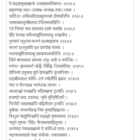
ये सहस्रमुखाश्चान्ये शताद्याननविष्णवः ॥१२४॥
ब्रह्माणश्च तथाऽऽस्याश्च शंभवश्च तथाऽऽननाः ।
कोटिशः शक्तिसहितास्तृप्यन्तां तीर्थवारिभिः ॥१२५॥
पायसान्नचतुरन्नैस्तथाऽर्पितफलादिभिः ।
एते पिण्डा मया दत्तास्तव हस्ते जनार्दन ॥१२६॥
देहि तेभ्यश्च सर्वेभ्यस्तृप्तिमायान्तु शाश्वतीम् ।
गुणत्रयं चतुरन्तःकरणं दशबाह्यकम् ॥१२७॥
करणं दशभूतानि दश प्राणांश्च चेतनाः ।
धातवस्तृप्तिमायान्तु दत्तान्नफलवारिभिः ॥१२८॥
लिंगं बाणस्तथा स्थाला शंभुः सती च कार्तिकः ।
गणेशः क्षेमलाभौ चर्द्धिः सिद्धिः शिवयोगिनः ॥१२९॥
योगिन्यो हनुमान् दुर्गा देव्यश्चापि कुमारिकाः ।
रुद्राश्चैकादश कोटिः शतं ज्योतींषि द्वादश ॥१३०॥
गंगा च वीरभद्रश्च जलंधरश्च तारकः ।
तारकाक्षो गजश्चापि महिषश्चण्ड इत्यपि ॥१३१॥
प्रचण्डो नन्द उपनन्दः शृंगी भृंगिरीटिकौ ।
किरीटी चन्द्रमाश्चापि वह्निर्मंगल इत्यपि ॥१३२॥
दुर्वासाः कालभीरुश्च विष मुण्डादिसद्गणाः ।
त्रिशूलं वासुाकिश्चापि रुद्राक्षो वृषभस्तथा ॥१३३॥
मयूरो मूषकः सिंहः कैलासस्तद्विभूतयः ।
कर्णघंटा मेघनादश्चान्ये ये कोटिशो गणाः ॥१३४॥
महाकाल्यादयो याश्च पार्वत्याः शक्तयस्तथा ।