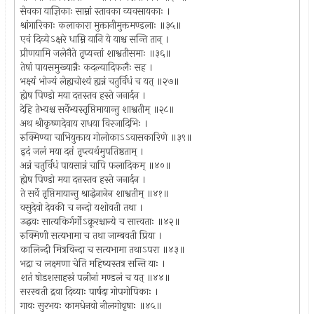
सेवका याज्ञिकाः साम्नां स्तावका व्यवसायकाः ।
श्रांगारिकाः कलाकारा मुक्तानीमुक्तमण्डलाः ॥३५॥
एवं दिव्येऽक्षरे धाम्नि यानि ये याश्च सन्ति तान् ।
प्रीणयामि जलेनैते तृप्यन्तां शाश्वतीसमाः ॥३६॥
तेषां पायसमुख्यान्नैः कदल्यादिफलैः सह ।
भक्ष्यं भोज्यं लेह्यचोश्यं ह्यन्नं चतुर्विधं च यत् ॥२७॥
ह्येष पिण्डो मया दत्तस्तव हस्ते जनार्दन ।
देहि तेभ्यश्च सर्वेभ्यस्तृप्तिमायान्तु शाश्वतीम् ॥२८॥
अथ श्रीकृष्णदेवाय राधया विरजादिभिः ।
रुक्मिण्या चाभियुक्ताय गोलोकाऽऽवासकारिणे ॥३९॥
इदं जलं मया दत्तं तृप्त्यर्थमुपतिष्ठताम् ।
अन्नं चतुर्विधं पायसान्नं चापि फलादिकम् ॥४०॥
ह्येष पिण्डो मया दत्तस्तव हस्ते जनार्दन ।
ते सर्वे तृप्तिमायान्तु श्राद्धेनानेन शाश्वतीम् ॥४१॥
वसुदेवो देवकी च नन्दो यशोवती तथा ।
उद्धवः सात्यकिर्गर्गोऽक्रूरश्चान्ये च सात्त्वताः ॥४२॥
रुक्मिणी सत्यभामा च तथा जाम्बवती प्रिया ।
कालिन्दी मित्रविन्दा च सत्यभामा तथाऽपरा ॥४३॥
भद्रा च लक्ष्मणा चेति महिष्यस्तत्र सन्ति याः ।
शतं षोडशसाहस्रं पत्नीनां मण्डलं च यत् ॥४४॥
सरस्वती द्रवा दिव्याः पार्षदा गोपगोपिकाः ।
गावः सुरभयः कामधेनवो नीलगोवृषाः ॥४५॥