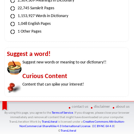
2,309,309 Meanings in Dictionary
22,745 Sanskrit Pages
1,153,927 Words in Dictionary
1,048 English Pages
1 Other Pages
Suggest a word!
Suggest new words or meaning to our dictionary!!
Curious Content
Content that can spike your interest!
contact us
disclaimer
about us
By using this page, you agree to the
Terms of Service
. If you disagree, please close your browser
immediately and remove all content that might have downloaded on your computer.
TransLiteration Work
by
TransLiteral
is licensed under a
Creative Commons Attribution-
NonCommercial-ShareAlike 4.0 International License
. (
CC BY-NC-SA 4.0
)
©
TransLiteral