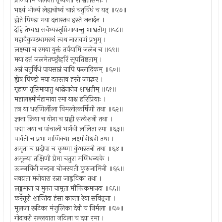
प्रीणयामि जलेनैते तृप्यन्तां शाश्वतीसमाः ।
भक्ष्यं भोज्यं लेह्यचोष्यं चान्नं चतुर्विधं च यत् ॥५७॥
ह्येते पिण्डा मया दत्तास्तव हस्ते जनार्दन ।
देहि तेभ्यश्च सर्वेभ्यस्तृप्तिमायान्तु शाश्वतीम् ॥५८॥
महावैकुण्ठधामस्थं त्वथ नारायणं प्रभुम् ।
लक्ष्म्या च रमया युक्तं तर्पयामि जलेन च ॥५९॥
मया दत्तं जलमेतच्छ्रीहरिं सूपतिष्ठताम् ।
अन्नं चतुर्विधं पायसान्नं चापि फलादिकम् ॥६०॥
ह्येष पिण्डो मया दत्तस्तव हस्ते जगद्भर ।
गृहाण तृप्तिमायातु श्राद्धेनानेन शाश्वतीम् ॥६१॥
महालक्ष्मीर्महामाया रमा याश्च हरिप्रियाः ।
तत्र या धरणिर्लीला विमलोत्कर्षिणी तथा ॥६२॥
ज्ञाना क्रिया च योगा च प्रह्वी सत्येशनी तथा ।
पद्मा जया च पांचाली भार्गवी ललिता रमा ॥६३॥
पार्वती च प्रभा माणिक्या लक्ष्मीरीश्वरी तथा ।
अमृता च प्रदीपा च कृष्णा कुंभस्तनी तथा ॥६४॥
अमूल्या तक्षिणी प्रेमा चतुरा मणिधन्यके ।
ऊज्जयिनी नन्दना चोजस्वती कुरुजामिनी ॥६५॥
नवव्रता मनोवारा रत्ना जाह्नविका तथा ।
लड्डुमाना च मुक्ता चामृता मौक्तिकमानदा ॥६६॥
कस्तूरी शान्तिदा हंसा कान्ता रेवा सवितृजा ।
मूलजा रूटिका मंजुलिका देवी च निर्मला ॥६७॥
गोदावरी रल्लयाता जटिला च दया रमा ।