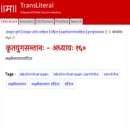
TransLiteral
A Nonprofit Public Service Initiative.
Literature
Ancestry
Dictionary
Prashna
Search
|
|
|
|
|
अध्यायः
संस्कृत सूची
संस्कृत स्तोत्र साहित्य
संहिता
लक्ष्मीनारायणसंहिता
कृतयुगसन्तानः
१६०
कृतयुगसन्तानः - अध्यायः १६०
लक्ष्मीनारायणसंहिता
Tags
:
lakshminarayan
lakshminarayan samhita
samhita
लक्ष्मीनारायण
लक्ष्मीनारायण संहिता
संहिता