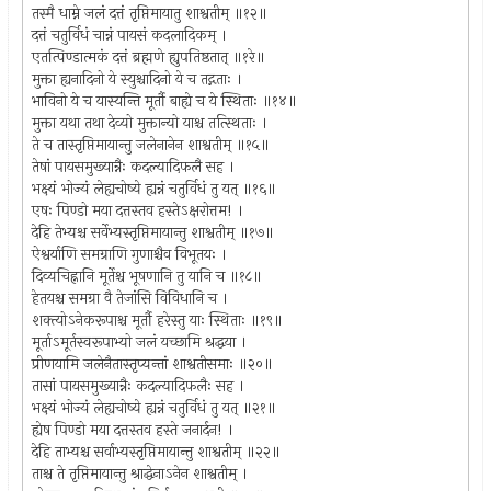
तस्मै धाम्ने जलं दत्तं तृप्तिमायातु शाश्वतीम् ॥१२॥
दत्तं चतुर्विधं चान्नं पायसं कदलादिकम् ।
एतत्पिण्डात्मकं दत्तं ब्रह्मणे ह्युपतिष्ठतात् ॥१रे॥
मुक्ता ह्यनादिनो ये स्युश्चादिनो ये च तद्गताः ।
भाविनो ये च यास्यन्ति मूर्तौ बाह्ये च ये स्थिताः ॥१४॥
मुक्ता यथा तथा देव्यो मुक्तान्यो याश्च तत्स्थिताः ।
ते च तास्तृप्तिमायान्तु जलेनानेन शाश्वतीम् ॥१५॥
तेषां पायसमुख्यान्नैः कदल्यादिफलै सह ।
भक्ष्यं भोज्यं लेह्यचोष्ये ह्यन्नं चतुर्विधं तु यत् ॥१६॥
एषः पिण्डो मया दत्तस्तव हस्तेऽक्षरोत्तम! ।
देहि तेभ्यश्च सर्वेभ्यस्तृप्तिमायान्तु शाश्वतीम् ॥१७॥
ऐश्वर्याणि समग्राणि गुणाश्चैव विभूतयः ।
दिव्यचिह्नानि मूर्तेश्च भूषणानि तु यानि च ॥१८॥
हेतयश्च समग्रा वै तेजांसि विविधानि च ।
शक्त्योऽनेकरूपाश्च मूर्तौ हरेस्तु याः स्थिताः ॥१९॥
मूर्ताऽमूर्तस्वरूपाभ्यो जलं यच्छामि श्रद्धया ।
प्रीणयामि जलेनैतास्तृप्यन्तां शाश्वतीसमाः ॥२०॥
तासां पायसमुख्यान्नैः कदल्यादिफलैः सह ।
भक्ष्यं भोज्यं लेह्यचोष्ये ह्यन्नं चतुर्विधं तु यत् ॥२१॥
ह्येष पिण्डो मया दत्तस्तव हस्ते जनार्दन! ।
देहि ताभ्यश्च सर्वाभ्यस्तृप्तिमायान्तु शाश्वतीम् ॥२२॥
ताश्च ते तृप्तिमायान्तु श्राद्धेनाऽनेन शाश्वतीम् ।