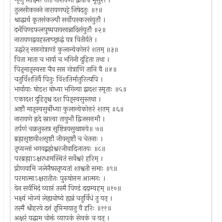
शृणु लक्ष्मि! ततो नारायणो द्वावपि भूसुरौ ।
तुलसीकानने नारायणघट्टे निषेदतुः ॥१॥
श्राद्धार्थं कृतसंकल्पौ सर्वोपस्करसंयुतौ ।
दर्भपिण्डफलपुष्पपायसान्नादिसंयुतौ ॥२॥
नारायणद्वयहस्ताच्छ्राद्धं यत्र वितीर्यते ।
उद्धरेत् सप्तगोत्राणां कुलान्येकोत्तरं शतम् ॥३॥
पिता माता च भार्या च भगिनी दुहिता तथा ।
पितृमातृस्वसा चैव सप्त गोत्राणि तानि वै ॥४॥
चतुर्विंशतिर्वै पितुः विंशतिर्मातुरित्यपि ।
भार्यायाः षोडश बोध्या भगिन्या द्वादश स्मृताः ॥५॥
एकादश दुहितृश्च दश पितृस्वसुस्तथा ।
अष्टौ मातृस्वसुर्बोध्या कुलान्येकोत्तरं शतम् ॥६॥
नारायणे ह्रदे स्नात्वा तावुभौ द्विजसत्तमौ ।
तर्पणं चक्रतुस्तत्र सृष्टित्रयसुखाप्तये॥ ७॥
ब्रह्मसृष्टावीशसृष्टौ जीवसृष्टौ च चेतनाः ।
तृप्यन्तां भगवद्ब्रह्मेश्वरजीवादिजातयः ॥८॥
परब्रह्माऽक्षरधामस्थितं सर्वेश्वरं हरिम् ।
प्रीणयामि जलेनैषस्तृप्यतां शाश्वती समाः ॥९॥
परमात्माऽक्षरातीतः पुरुषोत्तम आत्मगः ।
येन सर्वमिदं व्याप्तं तस्मै पिण्डं ददाम्यहम् ॥१०॥
भक्ष्यं भोज्यं लेह्यचोष्ये ह्यन्नं चतुर्विधं तु यत् ।
तस्मै श्रीहरये दत्तं तृप्तिमायातु वै हरिः ॥११॥
अक्षरं यद्धाम चोक्तं व्यापकं सेवकं च यत् ।