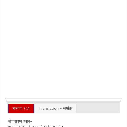
अध्यायः १६०
Translation - भाषांतर
श्रीनारायण उवाच-