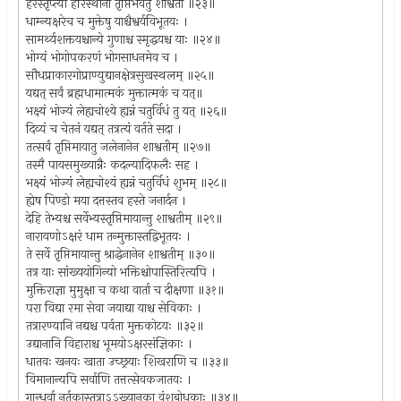
हरेस्तृप्त्या हरिस्थानां तृप्तिर्भवतु शाश्वती ॥२३॥
धाम्न्यक्षरेच च मुक्तेषु याश्चैश्वर्यविभूतयः ।
सामर्थ्यशक्तयश्चान्ये गुणाश्च स्मृद्धयश्च याः ॥२४॥
भोग्यं भोगोपकरणं भोगसाधनमेव च ।
सौधप्राकारगोप्राण्युद्यानक्षेत्रसुखस्थलम् ॥२५॥
यद्यत् सर्वं ब्रह्मधामात्मकं मुक्तात्मकं च यत्॥
भक्ष्यं भोज्यं लेह्यचोश्ये ह्यन्नं चतुर्विधं तु यत् ॥२६॥
दिव्यं च चेतनं यद्यत् तत्रत्यं वर्तते सदा ।
तत्सर्वं तृप्तिमायातु जलेनानेन शाश्वतीम् ॥२७॥
तस्मै पायसमुख्यान्नैः कदल्यादिफलैः सह ।
भक्ष्यं भोज्यं लेह्यचोश्यं ह्यन्नं चतुर्विधं शुभम् ॥२८॥
ह्येष पिण्डो मया दत्तस्तव हस्ते जनार्दन ।
देहि तेभ्यश्च सर्वेभ्यस्तृप्तिमायान्तु शाश्वतीम् ॥२९॥
नारायणोऽक्षरं धाम तन्मुक्तास्तद्विभूतयः ।
ते सर्वे तृप्तिमायान्तु श्राद्धेनानेन शाश्वतीम् ॥३०॥
तत्र याः सांख्ययोगिन्यो भक्तिश्चोपास्तिरित्यपि ।
मुक्तिराज्ञा मुमुक्षा च कथा वार्ता च दीक्षणा ॥३१॥
परा विद्या रमा सेवा जयाद्या याश्च सेविकाः ।
तत्रारण्यानि नद्यश्च पर्वता मुक्तकोटयः ॥३२॥
उद्यानानि विहाराश्च भूमयोऽक्षरसंज्ञिकाः ।
धातवः खनयः खाता उच्छ्रयाः शिखराणि च ॥३३॥
विमानान्यपि सर्वाणि तत्तत्सेवकजातयः ।
गान्धर्वा नर्तकास्तत्राऽऽख्यानका वंशबोधकाः ॥३४॥