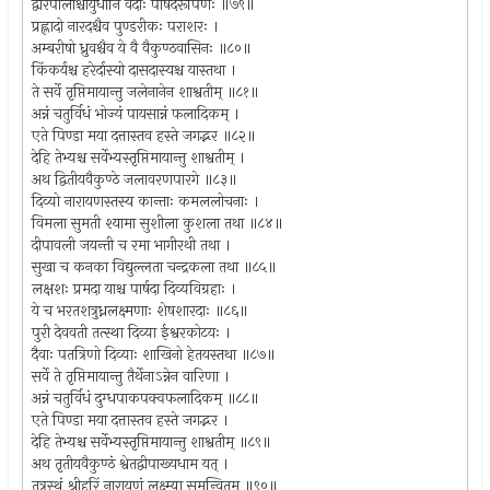
द्वारपालाश्चायुधानि वेदाः पार्षदरूपिणः ॥७९॥
प्रह्लादो नारदश्चैव पुण्डरीकः पराशरः ।
अम्बरीषो ध्रुवश्चैव ये वै वैकुण्ठवासिनः ॥८०॥
किंकर्यश्च हरेर्दास्यो दासदास्यश्च यास्तथा ।
ते सर्वे तृप्तिमायान्तु जलेनानेन शाश्वतीम् ॥८१॥
अन्नं चतुर्विधं भोज्यं पायसान्नं फलादिकम् ।
एते पिण्डा मया दत्तास्तव हस्ते जगद्भर ॥८२॥
देहि तेभ्यश्च सर्वेभ्यस्तृप्तिमायान्तु शाश्वतीम् ।
अथ द्वितीयवैकुण्ठे जलावरणपारगे ॥८३॥
दिव्यो नारायणस्तस्य कान्ताः कमललोचनाः ।
विमला सुमती श्यामा सुशीला कुशला तथा ॥८४॥
दीपावली जयन्ती च रमा भागीरथी तथा ।
सुखा च कनका विद्युल्लता चन्द्रकला तथा ॥८५॥
लक्षशः प्रमदा याश्च पार्षदा दिव्यविग्रहाः ।
ये च भरतशत्रुध्नलक्ष्मणाः शेषशारदाः ॥८६॥
पुरी देववती तत्स्था दिव्या ईश्वरकोटयः ।
दैवाः पतत्रिणो दिव्याः शाखिनो हेतयस्तथा ॥८७॥
सर्वे ते तृप्तिमायान्तु तैर्थेनाऽन्नेन वारिणा ।
अन्नं चतुर्विधं दुग्धपाकपक्वफलादिकम् ॥८८॥
एते पिण्डा मया दत्तास्तव हस्ते जगद्भर ।
देहि तेभ्यश्च सर्वेभ्यस्तृप्तिमायान्तु शाश्वतीम् ॥८९॥
अथ तृतीयवैकुण्ठं श्वेतद्वीपाख्यधाम यत् ।
तत्रस्थं श्रीहरिं नारायणं लक्ष्म्या समन्वितम् ॥९०॥