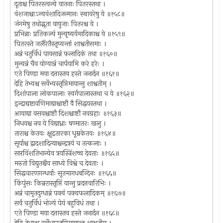
दूताश्च पितरस्त्वन्ये यातनाः पितरस्तथा ।
वंशजाश्चाऽन्यवंशादिजन्मानः स्थावरेषु ये ॥१५८॥
जंगमेषु तथोद्भूता वायुजाः पितरश्च ये ।
प्रभिन्नाः प्रतिकल्पं मुन्यृष्यर्यमादिकाश्च ये ॥१५९॥
पितरस्ते जलैरेतैस्तृप्यन्तां शाश्वतीसमाः ।
अन्नं चतुर्विधं पायसान्नं फलादिकं तथा ॥१६०॥
मुन्यन्नं चैव योग्यान्नं चार्पयामि करे हरेः ।
एते पिण्डा मया दत्तास्तव हस्ते जनार्दन ॥१६१॥
देहि तेभ्यश्च सर्वेभ्यस्तृप्तिमायान्तु शाश्वतीम् ।
दिशांपाला लोकपालाः स्वर्गपालास्तथा च ये ॥१६२॥
इन्द्राद्यष्टावणिमाद्याश्चाष्टौ वै सिद्धयस्तथा ।
आयाद्या वसवश्चाष्टौ दिशश्चाष्टौ नवग्रहाः ॥१६३॥
निधयश्च नव ये विद्याध्राः षण्मातरः खलु ।
ताराश्च केतवः क्षुद्रतारका धूम्रकेतवः ॥१६४॥
सूर्याश्च द्वादशादित्याश्चन्द्रत्रयं च तत्कलाः ।
सप्तविंशतिभान्येव त्रयस्त्रिंशच्च देवताः ॥१६५॥
मरुतो विद्युतश्चैव साध्ये विश्वे च देवताः ।
सिद्धचारणगन्धर्वाः सूतमागधबन्दिनः ॥१६६॥
किंपुंसः किन्नरास्तृप्तिं यान्तु प्रदत्तवारिभिः ।
अन्नं चामृतदुग्धान्नं पक्वं पक्वफलादिकम् ॥१६७॥
सर्वं चतुर्विधं भोज्यं पेयं बहुविधं तथा ।
एते पिण्डा मया दत्तास्तव हस्ते जनार्दन ॥१६८॥