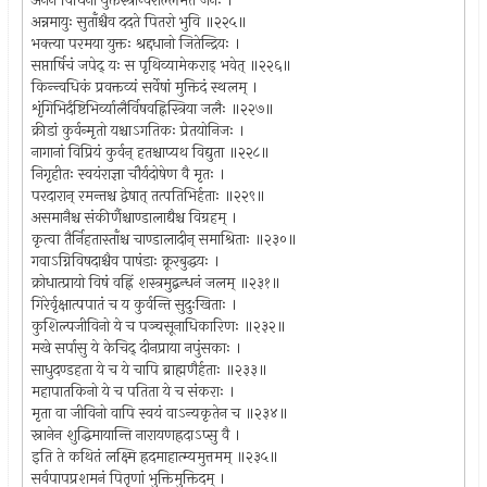
अनेन विधिना युक्तस्त्रीन्वराँल्लभते जनः ।
अन्नमायुः सुताँश्चैव ददते पितरो भुवि ॥२२५॥
भक्त्या परमया युक्तः श्रद्दधानो जितेन्द्रियः ।
सप्तार्षिचं जपेद् यः स पृथिव्यामेकराड् भवेत् ॥२२६॥
किन्न्वधिकं प्रवक्तव्यं सर्वेषां मुक्तिदं स्थलम् ।
शृंगिभिर्दंष्टिभिर्व्यालैर्विषवह्निस्त्रिया जलैः ॥२२७॥
क्रीडां कुर्वन्मृतो यश्चाऽगतिकः प्रेतयोनिजः ।
नागानां विप्रियं कुर्वन् हतश्चाप्यथ विद्युता ॥२२८॥
निगृहीतः स्वयंराज्ञा चौर्यदोषेण वै मृतः ।
परदारान् रमन्तश्च द्वेषात् तत्पतिभिर्हताः ॥२२९॥
असमानैश्च संकीर्णैश्चाण्डालाद्यैश्च विग्रहम् ।
कृत्वा तैर्निहतास्ताँश्च चाण्डालादीन् समाश्रिताः ॥२३०॥
गवाऽग्निविषदाश्चैव पाषंडाः क्रूरबुद्धयः ।
क्रोधात्प्रायो विषं वह्निं शस्त्रमुद्बन्धनं जलम् ॥२३१॥
गिरेर्वृक्षात्पपातं च य कुर्वन्ति सुदुःखिताः ।
कुशिल्पजीविनो ये च पञ्चसूनाधिकारिणः ॥२३२॥
मखे सर्पासु ये केचिद् दीनप्राया नपुंसकाः ।
साधुदण्डहता ये च ये चापि ब्राह्मणैर्हताः ॥२३३॥
महापातकिनो ये च पतिता ये च संकराः ।
मृता वा जीविनो वापि स्वयं वाऽन्यकृतेन च ॥२३४॥
स्नानेन शुद्धिमायान्ति नारायणह्रदाऽप्सु वै ।
इति ते कथितं लक्ष्मि ह्रदमाहात्म्यमुत्तमम् ॥२३५॥
सर्वपापप्रशमनं पितॄणां भुक्तिमुक्तिदम् ।