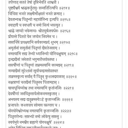
तर्पणात् सततं तेषां तृप्तिर्भवति शाश्वती ।
पुष्ट्यैश्वर्यं श्राद्धकर्तुरायुः सन्ततिरित्यपि ॥२१४॥
विचित्रा भजते लक्ष्मीर्मोक्षस्तं भजते क्रमात् ।
देवताभ्यश्च पितृभ्यो महायोगिभ्य इत्यपि ॥२१५॥
स्वाहायै च स्वधायै च नमो नित्यं भवत्युत ।
श्राद्धे जाप्यो भवेन्मन्त्रः श्रीरायुर्बलवर्धनः ॥२१६॥
प्रीयन्ते पितरो येन जप्येन नियमेन च ।
सप्तार्चिषं प्रवक्ष्यामि सर्वकामप्रदं शुभम् ॥२१७॥
अमूर्तानां समूर्तानां पितृणां दीप्ततेजसाम् ।
नमस्यामि सदा तेभ्यो ध्यानिभ्यो योगिचक्षुषाम् ॥२१८॥
इन्द्रादीनां जनेतारो भगुमारीचयोस्तथा ।
सप्तर्षीणां च पितॄणां तान्नमस्यामि कामदान् ॥२१९॥
मन्वादीनां सुरेशानां सूर्याचन्द्रमसोस्तथा!
तान्नमस्कृत्य सर्वान् वै पितॄन् कुशलदायकान् ॥२२०॥
नक्षत्राणां चरादीनां पितॄनथ पितामहान् ।
द्यावापृथिव्योश्च तथा नमस्यामि कृतांजलिः ॥२२१॥
देवर्षीणां जनयितृन्सर्वलोकनमस्कृतान् ।
अभयस्य सदा दातॄन्नमस्येऽहं कृताञ्जलिः ॥२२२॥
प्रजापतेः कश्यपाय सोमाय वरुणाय च ।
योगयोगेश्वरेभ्यश्च नमस्यामि कृताञ्जलिः ॥२२३॥
पितृगणेभ्यः सप्तभ्यो नमो लोकेषु सप्तसु ।
स्वयंभुवे नमश्चैव ब्रह्मणे योगचक्षुषे' ॥२२४॥