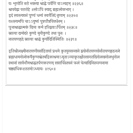
यः शृणोति नरो भक्त्या श्राद्धे पर्वणि वाऽन्वहम् ॥२३६॥
श्रावयेद्वा वरारोहे ॥सोऽपि स्याद् ब्रह्मलोकभाग् ।
इदं स्वस्त्ययनं पुण्यं धन्यं स्वर्गतिदं नृणाम् ॥२३७॥
यशस्यमपि चाऽऽयुष्यं पुत्रपौत्रविवर्धनम् ।
पूजाश्राद्धात्मकं दिव्य कर्म हरिद्वयाऽर्पितम् ॥२३८॥
स्नात्वा दामोदरे कुण्डे मृगीकुण्डे तथा पुनः ।
नारायणहृदे स्नात्वा श्राद्धं कुर्यादितिस्थितिः ॥२३९॥
इतिश्रीलक्ष्मीनारायणीयसंहितायां प्रथमे कृतयुगसन्ताने द्वयोर्नारायणयोर्नारायणह्रदजले
ब्रह्मधामगोलोकवैकुण्ठश्वेतबद्रिकाश्रमाऽमृताऽव्याकृतक्षीरसागरादिगोलखगोलभूगोल
स्थानां सार्वभौमश्राद्धतर्पणकरणम् सप्तार्चिस्तवनं फलं चेत्यादिनिरूपणनामा
षष्ठ्यधिकशततमोऽध्यायः ॥१६०॥