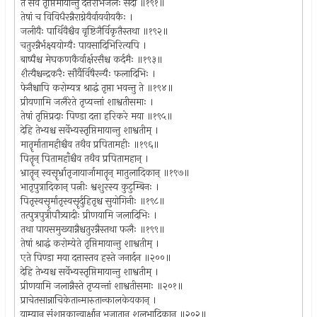
ते सर्वे तृप्तिमायान्तु दत्तैरेभिर्जलैः सदा ॥१९१॥
तेषां च विविधैरन्नैराग्नेयैर्वायवीयकैः ।
जलीयैः पार्थिवैश्चैव वृष्टिजैर्विकृतैस्तथा ॥१९२॥
चतुरन्नैर्भक्ष्ययोग्यैः पायसादिभिरित्यपि ।
बाष्पैश्च मेघकणकैर्वार्क्षरसैश्च कर्दमैः ॥१९३॥
शैत्यैश्चन्द्रकरैः सौर्यैर्विषैरन्यैः फलादिभिः ।
फेनैश्चापि करोम्यत्र श्राद्धं तृप्ता भवन्तु ते ॥१९४॥
प्रीयणामि जलैरेते तृप्यन्तां शाश्वतीसमाः ।
तेषां तृप्तिप्रदाः पिण्डा दत्ता हरिकरे मया ॥१९५॥
देहि तेभ्यश्च सर्वेभ्यस्तृप्तिमायान्तु शाश्वतीम् ।
मातॄर्मातामहीश्चैव तथैव प्रपितामहीः ॥१९६॥
पितॄन् पितामहाँश्चैव तथैव प्रपितामहान् ।
भ्रातॄन् स्वसॄर्भ्रातृजायार्जामातॄन् मातुलादिकान् ॥१९७॥
भातृपुत्रादिकान् पत्नीः श्वशुरस्य कुटुम्बिनः ।
पितृस्वसॄर्मातृस्वसॄर्दुहितृश्च सुयोगिनीः ॥१९८॥
तत्पुत्रपुत्रीपौत्र्यादीः प्रीणयामि जलादिभिः ।
तथा पायसमुख्यान्नैश्चतुरन्नैस्तथा फलैः ॥१९९॥
तेषां श्राद्धं करोम्येते तृप्तिमायान्तु शाश्वतीम् ।
एते पिण्डा मया दत्तास्तव हस्ते जनार्दन ॥२००॥
देहि तेभ्यश्च सर्वेभ्यस्तृप्तिमायान्तु शाश्वतीम् ।
प्रीणयामि जलान्नैस्ते तृप्यन्तां शाश्वतीसमाः ॥२०१॥
प्राचेतसान्नाचिकेतान्मारुतान्कालकेयकान् ।
याम्यान् संशप्तकान्वार्क्षान् भूजातान् शलभादिकान् ॥२०२॥