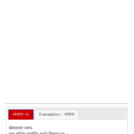
अध्यायः ८५
Translation - भाषांतर
श्रीनारायण उवाच-