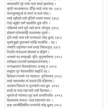
अन्यस्यापि गृहे गत्वा फलं स्वाप्नं ह्यवर्णयत् ।
मुण्डी काशाम्बरधरः प्रैक्षि स्वप्ने त्वया ततः ॥३५॥
मरणतुल्यदुःखं वा मरणं वा फलं भवेत् ।
स्वप्ने सूर्यग्रहो दृष्टो मृतिर्वा तत्समं फलम् ॥३६॥
ऐन्द्रं धनुर्द्वयं रात्रौ यदलोकि ध्रुवा मतिः ।
पश्चिमायां स्वयं सूर्य उदयं प्राप्य शीतगुम् ॥३७॥
प्रोद्यन्तं व्योममार्गाद्वै पातयामास भूतले ।
इति स्वप्ने त्वया दृष्टं राज्यनाशो भवेद् ध्रुवम् ॥३८॥
धूमकेतुद्वयं युध्यमानं व्योम्नि व्यलोकि - यत् ।
तच्चापि राष्ट्रभंगाय फलं स्वाप्नं विनाशकृत् ॥३९॥
विशीर्य त्वेकदशनं नीयमानं च दक्षिणे ।
आत्मानं यत् समद्राक्षीः मृतिः कुटुम्बभीषणा ॥४०॥
त्वयैक्षताऽपररात्रौ प्रासादध्वजभंजनम् ।
राज्यक्षयकरं चैतन्महोत्पातः प्रजासु च ॥४१॥
समुद्रेण पुरं चैतत्प्लावितं यददर्शि तत् ।
द्विमासाऽभ्यन्तरे एव महानाशः पुरौकसाम् ॥४२॥
स्वप्ने वानरयानेन त्वं प्रयातोऽसि दक्षिणाम् ।
अतस्तव विनाशो वा पुरत्यागोऽथवा ध्रुवः ॥४३॥
रुदती या त्वया दृष्टा नारी रात्रौ दिगम्बरा ।
मुक्तकेशी व्योमगाऽभूत् फलं राज्यविपर्ययः ॥४४॥
देवालयस्य कलशः पतन् दृष्टस्त्वया यतः ।
द्राक् स्वल्पैर्दिवसैरेव राज्यभंगो भवेद् ध्रुवम् ॥४५॥