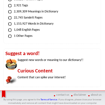
2,921 Tags
2,309,309 Meanings in Dictionary
22,745 Sanskrit Pages
1,153,927 Words in Dictionary
1,048 English Pages
1 Other Pages
Suggest a word!
Suggest new words or meaning to our dictionary!!
Curious Content
Content that can spike your interest!
contact us
disclaimer
about us
By using this page, you agree to the
Terms of Service
. If you disagree, please close your browser
immediately and remove all content that might have downloaded on your computer.