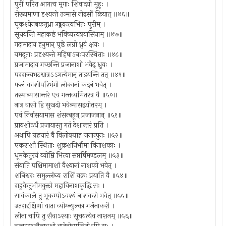
पुरीं परित आगत्य मृगाः शिवादयो मुहुः ।
रोरूयमाणा दृश्यन्ते तन्मासे नोद्वसीं क्रियात् ॥४६॥
घूकश्येनबकगृध्रा उड्डयन्त्यभितः पुरीम् ।
सूचयन्ति महाकष्टं भविष्यत्यत्रवासिनाम् ॥४७॥
गदामादाय हनुमान् पृष्ठे लग्नो ध्रुवं क्षयः ।
यमदूताः प्रदृश्यन्ते महिषाऽनःपरस्थिताः ॥४८॥
प्रजामादाय गच्छन्ति प्रजानाशो भवेद् ध्रुवः ।
परराज्यभटश्चात्रऽऽगत्येमान् ताडयन्ति तत् ॥४९॥
फलं काशीपरिभंगो लोकानां कदनं भवेत् ।
तस्मान्मासान्तरे एव गन्तव्यमितरत्र वै ॥५०॥
नात्र वासो हि सुखदो भवेन्मासद्वयोत्तरम् ।
एवं निर्वासयामास शंसन्बहून् प्रजाजनान् ॥५१॥
प्रायशोऽर्धं प्रजायास्तु गतं देशान्तरं प्रति ।
अथापि ग्रहचारं वै विलोक्याह जनान्पुनः ॥५२॥
एकराशौ स्थिताः शुक्रशनिर्भौमा विनाशकाः ।
धूमकेतुरयं व्योम्नि भित्त्वा सप्तर्षिमण्डलम् ॥५३॥
संयाति पश्चिमामाशां वैश्यानां नाशको भवेत् ।
शनिश्चरः समुल्लंघ्य राशिं वक्रः प्रयाति वै ॥५४॥
राहुकेतुभौमयुक्तो महाविनाशकृद्धि सः ।
सायंकाले तु भूकम्पोऽवश्यं नाशकरो भवेत् ॥५५॥
उतराद्दक्षिणां याता व्योम्न्युल्का गर्जनाकरी ।
लीना चापि तु सैवाऽस्याः सूचयत्येव नाशनम् ॥५६॥