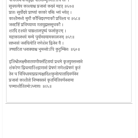
चत्वरस्थचैत्यवृक्षो वातेनोन्मूलितोऽपि सः ।
सूचयत्येव काश्याश्च प्रजानां कदनं महत् ॥५७॥
प्रातः सूर्योदये प्राच्यां काको वक्ति भयं भवेत् ।
काशीमध्ये मृगौ कौचिदारण्यकौ प्रविश्य च ॥५८॥
जनदृष्टिं प्रविच्याव्य गतावुद्वाससूचकौ ।
शरदि दृश्यते चाम्रशालपुष्पं फलांकुरम् ।
महाकालभयं मन्ये पुर्यामस्यामकालजम् ॥५९॥
साध्वसं जनयित्वेति गणेशेन द्विजेन वै ।
उच्चाटिता धनाढ्याश्च भूमन्तोऽपि कुटुम्बिनः ॥६०॥
इतिश्रीलक्ष्मीनारायणीयसंहितायां प्रथमे कृतयुगसन्ताने
शंकरेण द्विचत्वारिंशद्गणानां प्रेषणं गणेशप्रेषणं कृतं
तेन च विविधस्वाप्नप्रत्यक्षादिशकुनोत्पातादिवर्णनेन
प्रजानां काशीतो निष्कासनं कृतमितिवर्णननामा
पञ्चाशीतितमोऽध्यायः ॥८५॥