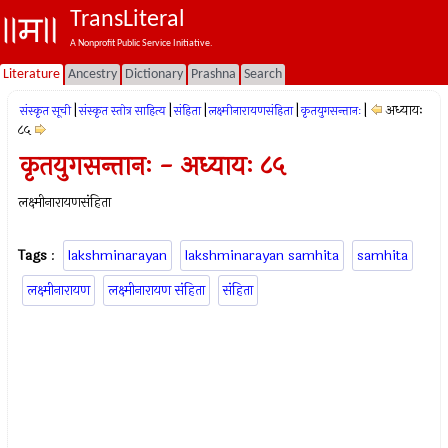
TransLiteral
A Nonprofit Public Service Initiative.
Literature
Ancestry
Dictionary
Prashna
Search
|
|
|
|
|
अध्यायः
संस्कृत सूची
संस्कृत स्तोत्र साहित्य
संहिता
लक्ष्मीनारायणसंहिता
कृतयुगसन्तानः
८५
कृतयुगसन्तानः - अध्यायः ८५
लक्ष्मीनारायणसंहिता
Tags
:
lakshminarayan
lakshminarayan samhita
samhita
लक्ष्मीनारायण
लक्ष्मीनारायण संहिता
संहिता