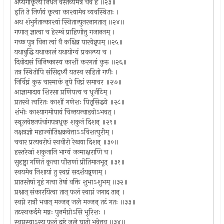
अप्यंगीकृत्य निधनं वस्तव्यमत्र चैव ह ॥२३॥
इति ते निर्णयं कृत्वा काश्यामेव व्यवस्थिताः ।
अथ शंभुर्गतान्काश्यां स्थितान्पुनरनागतान् ॥२४॥
गणान् ज्ञात्वा च हेरम्बं प्राहिणोत्तु गजाननम् ।
गच्छ पुत्र विना त्वां वै कश्चिन्न पारयेन्नृपम् ॥२५॥
यथाबुद्धि यथाकालं यथायोग्यं प्रकल्प्य च ।
दिवोदासं विनिष्कास्य काशीं करगतां कुरु ॥२६॥
तत्र स्थितोपि संसिद्ध्यै यतस्व सहितो गणैः ।
निर्विघ्नं कुरु चास्माकं नृपे विघ्नं समाचर ॥२७॥
आज्ञामादाय शिरसा प्रणिपत्य च धूर्जटिम् ।
प्रतस्थे त्वरितः काशीं गणेशः पितृसिद्धये ॥२८॥
शंभोः काश्यागमोपायं चिन्तयन्वाडवोऽभवत् ।
स्थूलवेष्टनपंचांगपत्रधृक् शकुनं दिशन् ॥२९॥
नक्षत्रज्ञो महाज्योतिश्चक्रवेत्ताऽऽविशत्पुरीम् ।
चचार प्रत्यवरोधं स्थवीरो रेखया दिशन् ॥३०॥
हस्तरेखां शकुनानि भाग्यं जन्माक्षराणि च ।
सुदृष्ट्वा गणितं कृत्वा पौराणां प्रीतिमानभूत् ॥३१॥
स्वयमेव निशायां तु स्वप्नं सदर्शयन्नृणाम् ।
प्रातस्तेषां गृहं गत्वा तेषां वक्ति शुभाऽशुभम् ॥३२॥
प्रश्नान् संकारयित्वा तान् फलं स्वाप्नं जगाद तान् ।
स्वप्ने रात्रौ भवान् मज्जन् जले मज्जन् तटं गतः ॥३३॥
तटस्थकर्दमे मग्नः पुनर्मग्नोऽसि भूरिशः ।
स्वप्नस्याऽस्य फलं दुष्टं जले घातो भवेत्तव ॥३४॥