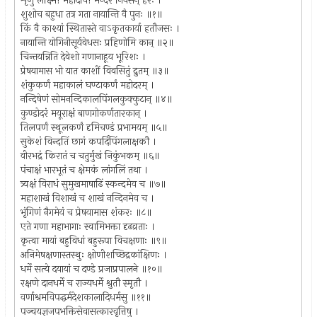
शृणु लक्ष्मि! महादेवि! मन्दरे निवसन् हरः ।
शुशोच बहुधा तत्र गता नायान्ति वै पुनः ॥१॥
किं वै काश्यां स्थितास्ते वाऽकृतकार्या हतौजसः ।
नायान्ति योगिनीसूर्यवेधसः प्रहिणोमि कान् ॥२॥
चिन्तयन्निति देवेशो गणानाहूय भूरिशः ।
प्रेषयामास भो यात काशीं विवसितुं द्रुतम् ॥३॥
शंकुकर्णं महाकालं घण्टाकर्णं महोदरम् ।
नन्दिषेणं सोमनन्दिकालपिंगलकुक्कुटान् ॥४॥
कुण्डोदरं मयूराक्षं बाणगोकर्णतारकान् ।
तिलपर्णं स्थूलकर्णं दृमिचण्डं प्रभामयम् ॥५॥
सुकेशं विन्दतिं छागं कपर्दिपिंगलाक्षकौ ।
वीरभद्रं किरातं च चतुर्मुखं निकुंभकम् ॥६॥
पंचाक्षं भारभूतं च क्षेमकं लांगलिं तथा ।
त्र्यक्षं विराधं सुमुखमाषाढिं स्कन्दमेव च ॥७॥
महाशाखं विशाखं च शाखं नन्दिनमेव च ।
भृंगिणं नैगमेयं च प्रेषयामास शंकरः ॥८॥
एते गणा महाभागाः स्वामिभक्ता दृढव्रताः ।
कृत्वा मायां बहुविधां बहुरूपा विचक्षणाः ॥९॥
अनिमेषक्षणास्तस्थुः क्षोणीशच्छिद्रकांक्षिणः ।
धर्मे सत्ये दयायां च दण्डे प्रजाप्रपालने ॥१०॥
रक्षणे दानधर्मे च राज्यधर्मे श्रुतौ स्मृतौ ।
वर्णाश्रमविपद्धर्मदेशकालादिधर्मसु ॥११॥
पञ्चयज्ञजपभक्तिसेवासत्कारवृत्तिषु ।