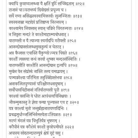
क्वापि कुत्राप्यलब्ध्वा वै क्षतिं त्रुटिं सच्छिद्रताम् ॥१२॥
राजानं चाऽपराभव्यं दिवोदासं प्रपूज्य च ।
सर्वे गणा असिद्धस्वस्वामिकार्याः सुलज्जिताः ॥१३॥
स्वस्वनाम्ना महादेवं प्रतिष्ठाप्य निरन्तरम् ।
काश्यामेव निवासान् स्वान् चक्रिरे विगतज्वराः ॥१४॥
न निवृत्ता मन्दरं ते काशीमाहात्म्यबोधनात् ।
वाराणसी न वै त्याज्या स्वर्गादपि गरीयसी ॥१५॥
आनन्दोद्यानसंलब्धसुखतुल्यं न चेतरत् ।
अत्र कैलास एवास्ति वैकुण्ठोऽप्यत्र विद्यते ॥१६॥
कार्शीं त्यक्त्वा कथं कार्या शुष्का मन्दरसंस्थितिः ।
वाराणसीति काशीति आनन्दोद्यान इत्यपि ॥१७॥
मुखेन येन संप्रोक्तं नास्ति तस्य यमाद्भयम् ।
पञ्चक्रोश्या परिमिता तनुस्त्रिदेवसंभवा ॥१८॥
अनाकलितपुण्यानां परिक्षीणधनायुषाम् ।
सर्वोपायविहीनानां गतिर्वाराणसी पुरी ॥१९॥
काश्यां वसन्ति ये धीरा आपंचत्वविनिश्चयाः ।
जीवन्मुक्तास्तु ते ज्ञेया वन्द्या पूज्यास्त एव ह ॥२०॥
यत्र काश्यां मृतो जन्तुर्ब्रह्मनारायणादिभिः ।
प्रबद्धमूर्धाञ्जलिभिर्नमस्येताऽतियत्नतः ॥२१॥
मरणं मंगलं यत्र विभूतिर्यत्र भूषणम् ।
कौपीनं यत्र कौशेयं काशी कुत्रोपमीयते ॥२२॥
अपास्य सोदरान्दारान्पुत्रं क्षेत्रं गृहं वसु ।