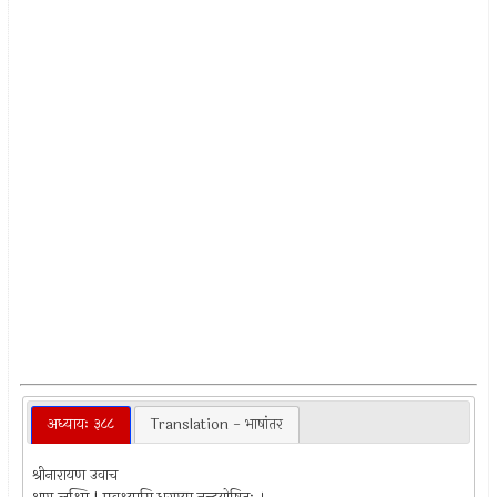
अध्यायः ३८८
Translation - भाषांतर
श्रीनारायण उवाच