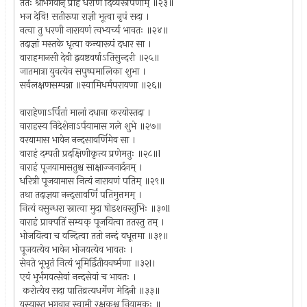
ततः श्रीभगवान् प्राह धरणिं दिव्यरूपिणीम् ॥२३॥
भज देवि! सतीरूपा राज्ञी भूत्वा नृपं सदा ।
नत्वा तु धरणी नारायणं त्वभ्यर्च्य भावतः ॥२४॥
तदाज्ञां मस्तके धृत्वा कन्यारूपं दधार सा ।
वाराहमानसी देवी द्वयष्टवर्षाऽतिसुन्दरी ॥२५॥
जातमात्रा युवत्येव सपुष्पमालिका शुभा ।
सर्वलक्षणसम्पन्ना ॥स्वामिधर्मपरायणा ॥२६॥
वाराहेणाऽर्पितां मालां दधाना करयोस्तदा ।
वाराहस्य निदेशेनाऽर्पयामास गले शुभे ॥२७॥
वरयामास भावेन नन्दसावर्णिमेव सा ।
वाराहं दम्पती प्रदक्षिणीकृत्य प्रणेमतुः ॥२८॥l
वाराहं पूजयामासतुश्च साक्षाज्जनार्दनम् ।
धरित्री पूजयामास नित्यं नारायणं पतिम् ॥२९॥
तथा तदाज्ञया नन्द्सावर्णिं पतिमुत्तमम् ।
नित्यं वसुन्धरा स्नात्वा मुदा षोडशवस्तुभिः ॥३०ll
वाराहं प्राक्पतिं सम्यक् पूजयित्वा ततस्तु तम् ।
भोजयित्वा च वन्दित्वा ततो नन्दं वधूत्तमा ॥३१॥
पूजयत्येव भावेन भोजयत्येव भावतः ।
सेवते भूभृतं नित्यं भूमिर्द्वितीयवर्ष्मणा ॥३२l।
एवं भूर्भगवत्सेवां नन्दसेवां च भावतः ।
करोत्येव सदा पातिव्रत्यधर्मेण मेदिनी ॥३३॥
यस्यास्तु भगवान् स्वामी रक्षकश्च नियामकः ॥