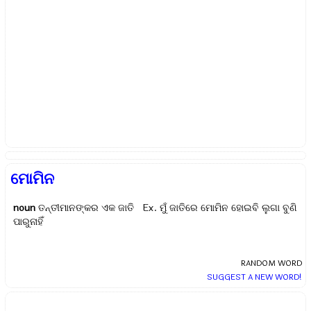
ମୋମିନ
noun
ତନ୍ତୀମାନଙ୍କର ଏକ ଜାତି Ex.
ମୁଁ ଜାତିରେ ମୋମିନ ହୋଇବି ଲୁଗା ବୁଣି
ପାରୁନାହିଁ
RANDOM WORD
SUGGEST A NEW WORD!