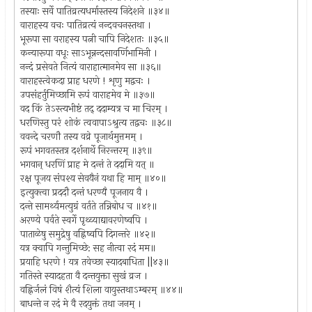
तस्याः सर्वे पातिव्रत्यधर्मास्तस्य निदेशने ॥३४॥
वाराहस्य वचः पातिव्रत्यं नन्दवचनस्तथा ।
भूरूपा सा वराहस्य पत्नी चापि निदेशतः ॥३५॥
कन्यारूपा वधूः साऽभून्नन्दसावर्णिभामिनी ।
नन्दं प्रसेवते नित्यं वाराहात्मानमेव सा ॥३६॥
वाराहस्त्वेकदा प्राह धरणे ! शृणु मद्वचः ।
उपसंहर्तुमिच्छामि रूपं वाराहमेव मे ॥३७॥
वद किं तेऽस्त्यभीष्टं तद् ददाम्यत्र च मा चिरम् ।
धरणिस्तु परं शोकं त्ववापाऽश्रुत्य तद्वचः ॥३८॥
ववन्दे चरणौ तस्य वव्रे पूजार्थमुत्तमम् ।
रूपं भगवतस्तत्र दर्शनार्थे निरन्तरम् ॥३९॥
भगवान् धरणिं प्राह मे दन्तं ते ददामि यत् ॥
रक्ष पूजय संपश्य सेवयैनं यथा हि माम् ॥४०॥
इत्युक्त्वा प्रददौ दन्तं धरण्यै पूजनाय वै ।
दन्ते सामर्थ्यमत्युग्रं वर्तते तन्निबोध च ॥४१॥
अरण्ये पर्वते स्वर्गे पृथ्व्याद्यावरणेष्वपि ।
पाताळेषु समुद्रेषु वह्निष्वपि दिगन्तरे ॥४२॥
यत्र क्वापि गन्तुमिच्छे: सह नीत्वा रदं मम॥
प्रयाहि धरणे ! यत्र तवेच्छा स्यादबाधिता ||४३॥
गतिस्ते स्यादहता वै दन्तयुक्ता सुखं व्रज ।
वह्निर्जलं विषं शैत्यं शिला वायुस्तथाऽम्बरम् ॥४४॥
बाधन्ते न रदं मे वै रदयुक्तं तथा जनम् ।