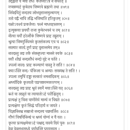
तद्द्वारा वै मया रोधः कर्तव्योऽत्र न संचरेत् ॥
गच्छाम्यहं कुबेराय विष्णवे ब्रह्मणे तथा ॥७९॥
निवेदयितुं नन्दस्य लोभवृत्तान्तमुल्बणम् ।
ततो यद्वै भावि तद्धि भविष्यति हरिकृतम् ।८०॥
यत्नोऽवश्यं प्रकर्तव्यः फलं माधवहस्तगम् ।
इत्युक्त्वा प्रययौ राजा कुबेरभवनं च तम् ॥८१॥
नीत्वा ययौ हरेर्लोकं विष्णवे प्राह तद्वृत्तम् ।
श्रुत्वा विष्णुर्नियमने कृतसंकल्प एव च ॥८२॥
सस्मार नारदं तूर्णं प्राह वृत्तान्तमेव तम्॥
नारदस्तु तदा तर्कं संक्लृप्त्वा मानसे स्वके ॥८३॥
ययौ शीघ्रं नन्दसौधं नन्दो गृहे न वर्तते ।
उपलां नारदः प्राह कल्याणं वास्तु ते सति ! ॥८४॥
क्वाऽस्ति नन्दः पंकिला च अन्याः सख्यश्च ते सति ! ।
उपला तमृषिं दृष्ट्वा सत्कारं नमनादिकम् ॥८५॥
अर्घ्यादिकं कृतवती पप्रच्छागमकारणम् ।
नारदस्तु तदा प्राह श्रुतं स्वर्गे मयाऽस्ति यत् ॥८६॥
ऋतं वा तदनृतं वा त्वायातोऽहं परीक्षितुम् ।
प्रत्यक्षं तु विना वाणीगेयं मान्यं न विद्यते ॥८७॥
प्रत्यक्षेण कृतं सिद्धं परिहार्यं न जायते ।
विज्ञानिनश्च सम्राजो नन्दस्य चक्रवर्तिनः ॥८८॥
गौणं विषयिनिन्द्यं च श्रव्यं योग्यं न वै यतः ।
कृत्वा प्रत्यक्षमेवाऽहं पश्चाद् यास्ये दिवं पुनः ॥८९॥
देवा देवसभामध्ये वर्णयन्ति घृणामयम् ।