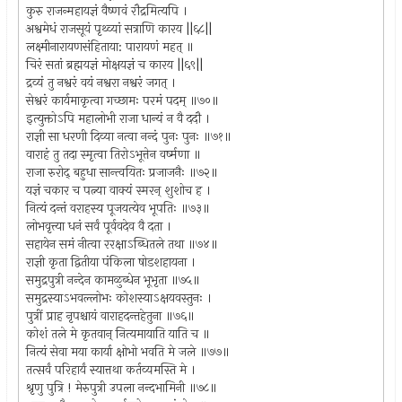
कुरु राजन्महायज्ञं वैष्णवं रौद्रमित्यपि ।
अश्वमेधं राजसूयं पृथ्व्यां सत्राणि कारय ||६८||
लक्ष्मीनारायणसंहिताया: पारायणं महत् ॥
चिरं सतां ब्रह्मयज्ञं मोक्षयज्ञं च कारय ||६९||
द्रव्यं तु नश्वरं वयं नश्वरा नश्वरं जगत् ।
सेश्वरं कार्यमाकृत्वा गच्छामः परमं पदम् ॥७०॥
इत्युक्तोऽपि महालोभी राजा धान्यं न वै ददौ ।
राज्ञी सा धरणी दिव्या नत्वा नन्दं पुनः पुनः ॥७१॥
वाराहं तु तदा स्मृत्वा तिरोऽभूत्तेन वर्ष्मणा ॥
राजा रुरोद् बहुधा सान्त्वयितः प्रजाजनैः ॥७२॥
यज्ञं चकार च पत्न्या वाक्यं स्मरन् शुशोच ह ।
नित्यं दन्तं वराहस्य पूजयत्येव भूपतिः ॥७३॥
लोभवृत्त्या धनं सर्वं पूर्ववदेव वै दता ।
सहायेन समं नीत्वा ररक्षाऽब्धितले तथा ॥७४॥
राज्ञी कृता द्वितीया पंकिला षोडशहायना ।
समुद्रपुत्री नन्देन कामळुब्धेन भूभृता ॥७५॥
समुद्रस्याऽभवल्लोभः कोशस्याऽक्षयवस्तुनः ।
पुत्रीं प्राह नृपश्चायं वाराहदन्तहेतुना ॥७६॥
कोशं तले मे कृतवान् नित्यमायाति याति च ॥
नित्यं सेवा मया कार्या क्षोभो भवति मे जले ॥७७॥
तत्सर्वं परिहार्यं स्यात्तथा कर्तव्यमस्ति मे ।
श्रृणु पुत्रि ! मेरुपुत्री उपला नन्दभामिनी ॥७८॥