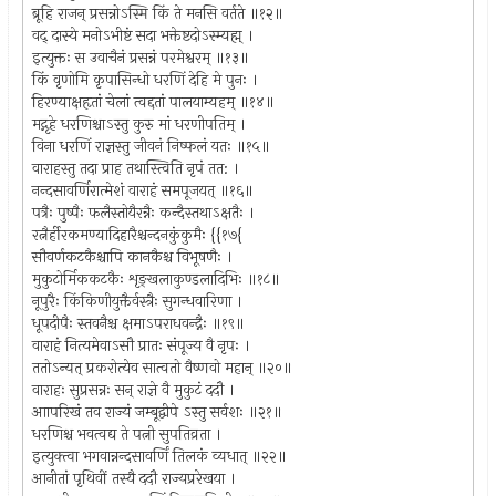
ब्रूहि राजन् प्रसन्नोऽस्मि किं ते मनसि वर्तते ॥१२॥
वद् दास्ये मनोऽभीष्टं सदा भक्तेष्टदोऽस्म्यह्म् ।
इत्युक्तः स उवाचैनं प्रसन्नं परमेश्वरम् ॥१३॥
किं वृणोमि कृपासिन्धो धरणिं देहि मे पुनः ।
हिरण्याक्षहृतां चेलां त्वद्दतां पालयाम्यहम् ॥१४॥
मद्गृहे धरणिश्चाऽस्तु कुरु मां धरणीपतिम् ।
विना धरणिं राज्ञस्तु जीवनं निष्फलं यतः ॥१५॥
वाराहस्तु तदा प्राह तथास्त्विति नृपं तत: ।
नन्दसावर्णिरात्मेशं वाराहं समपूजयत् ॥१६॥
पत्रैः पुष्पैः फलैस्तोयैरन्नैः कन्दैस्तथाऽक्षतैः ।
रत्नैर्हीरकमण्यादिहारैश्चन्दनकुंकुमैः {{१७{
सौवर्णकटकैश्चापि कानकैश्च विभूषणैः ।
मुकुटोर्मिककटकैः शृङ्खलाकुण्डलादिभिः ॥१८॥
नूपुरैः किंकिणीयुक्तैर्वस्त्रैः सुगन्धवारिणा ।
धूपदीपैः स्तवनैश्च क्षमाऽपराधवन्द्नैः ॥१९॥
वाराहं नित्यमेवाऽसौ प्रातः संपूज्य वै नृपः ।
ततोऽन्यत् प्रकरोत्येव सात्वतो वैष्णवो महान् ॥२०॥
वाराहः सुप्रसन्नः सन् राज्ञे वै मुकुटं ददौ ।
आापरिखं तव राज्यं जम्बूद्वीपे ऽस्तु सर्वशः ॥२१॥
धरणिश्च भवत्वद्य ते पत्नी सुपतिव्रता ।
इत्युक्त्वा भगवान्नन्दसावर्णिं तिलकं व्यधात् ॥२२॥
आनीतां पृथिवीं तस्यै ददौ राज्यप्ररेखया ।