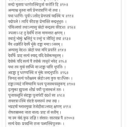
नन्दो मृताया धरणेरस्थिपूजां करोति हि ॥९०॥
अन्याश्च नूतना नार्य प्रेमपात्राणि नो तथा ।
यथा धरणिः पूर्वाऽऽसीत् प्रेमपात्रं यदस्थि च ॥९१॥
वदोपले ! त्वयि कीदृक् प्रेमास्ति नन्द्रभूभृतः ।
पंक्तिलायां तथाऽन्यासु स्नेहो नन्द्स्य कीदृशः ॥९२॥
उपलाऽऽह तु देवर्षिं राजा मामन्तरा क्षणम् ।
स्थातुं भोक्तुं श्वसितुं च रन्तुं च जीवितुं तथा ॥९३॥
नैव शक्नोति देवर्षे भुंक्ते दृष्ट्वा ममाऽऽननम् ।
अन्यासु नेदृशः स्नेहो यथा मयि प्रवर्तते ॥९४॥
देवर्षिः प्राह सत्यं स्याद् यदि देवोक्तमनृतम् ।
देवोक्तं यदि सत्यं वै तवोक्तं त्वनृतं भवेत् ॥९५॥
यथा तव मुखं साध्वि नाऽदृष्ट्वा चात्ति भूपतिः ।
अदृष्ट्वा तु धरण्यस्थि न भुंक्ते नन्दभूपतिः ॥९६॥
कियत् सत्यं परीक्षस्व स्नेहोऽस्य कुत्र वाऽधिकः ।
दृष्ट्वाऽप्यहं गमिष्यामि पश्य पूजास्थवस्तुकम् ॥९७॥
इत्युक्ता ह्युपला शीघ्रं ययौ पूजास्थलं ततः ।
पूजावस्तूनि संदृष्ट्वा पूजापेटीं ददर्श सा ॥९८॥
तावत्तत्राऽस्थि संदृष्टं दन्तरूपं तथा तदा ।
भग्नहर्षा म्लानमुखा तेजोहीनाऽभवत् क्षणम् ॥९९॥
रोषताम्रानना जाता नारदः प्राह तां सतीम् ।
मा स्म खेदं कुरु राज्ञि ! संसारः सारवान्न वै ॥१००॥
सत्यं देवाः प्रवदन्ति राजा पत्न्यस्थिपूजकः ।