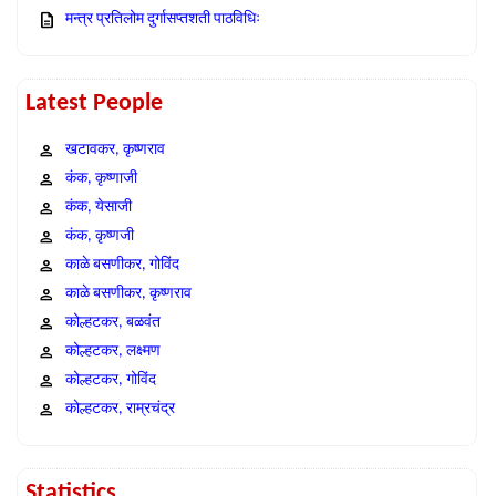
मन्त्र प्रतिलोम दुर्गासप्तशती पाठविधिः
Latest People
खटावकर, कृष्णराव
कंक, कृष्णाजी
कंक, येसाजी
कंक, कृष्णजी
काळे बसणीकर, गोविंद
काळे बसणीकर, कृष्णराव
कोल्हटकर, बळवंत
कोल्हटकर, लक्ष्मण
कोल्हटकर, गोविंद
कोल्हटकर, राम्रचंद्र
Statistics