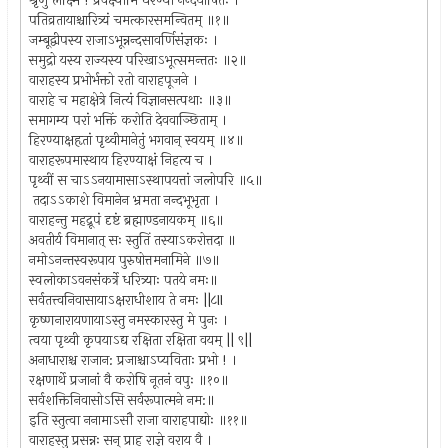
श्रृणु लक्ष्मि ! प्रवक्ष्यामि धरण्या नन्दयोषितः ।
पतिव्रतायाश्चारित्र्यं चमत्कारसमन्वितम् ॥१॥
जम्बूद्वीपस्य राजाऽभून्नन्दसावर्णिसंज्ञकः ।
समुद्रो यस्य राज्यस्य परिखाऽभूत्समन्ततः ॥२॥
वाराहस्य प्रभोर्भक्तो रतो वाराहपूजने ।
वाराहे च महाक्षेत्रे नित्यं विज्ञानसत्पथाः ॥३॥
समागम्य परां भक्तिं करोति देववाञ्छिताम् ।
हिरण्याक्षहृतां पृथ्वीमानेतुं भगवान् स्वयम् ॥४॥
वाराहरूपमास्थाय हिरण्याक्षं निहत्य च ।
पृथ्वीं स चाऽऽनयामासाऽस्थापयत्तां जलोपरि ॥५॥
तदाऽऽकाशे विमानेन भ्रमता नन्दभूभृता ।
वाराहन्तु महद्रूपं दृष्टं ब्रह्माण्डनायकम् ॥६॥
अवतीर्य विमानात् सः स्तुतिं तस्याऽकरोत्तदा ॥
नमोऽनन्तस्वरूपाय पुरुषोत्तमनामिने ॥७॥
स्वलोकाऽवनसंकर्त्रे धरित्र्याः पतये नमः॥
सर्वतत्त्वनिवासायाऽक्षराधीशाय ते नमः ||८ll
कृष्णनारायणायाऽस्तु नमस्कारस्तु मे पुनः ।
त्वया पृथ्वी कृपयाऽद्य रक्षिता रक्षिता वयम् || ९||
अनाधाराश्च राजान: प्रजाश्चाऽप्यविताः प्रभो ! ।
रक्षणार्थे प्रजानां वै करोषि नूतनं वपुः ॥१०॥
सर्वशक्तिनिवासोऽसि सर्वरूपात्मने नम:॥
इति स्तुत्वा ननामाऽसौ राजा वाराहपाद्योः ॥११॥
वाराहस्तु प्रसन्नः सन् प्राह राज्ञे वराय वै ।