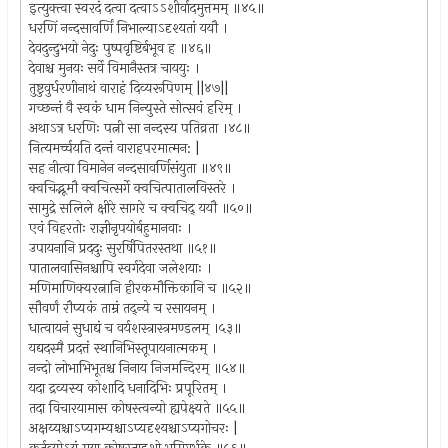
इत्युक्त्वा स्वरदं दत्वा दत्वाऽऽशीर्वादमुत्तमम् ॥४५॥
धरणिं नन्दसावर्णिं निभाल्याऽदृश्यतां ययौ ।
देवदुन्दुभयो नेदुः पुष्पवृष्टिर्बभूव ह ॥४६॥
देवाश्च मुनयः सर्वे विमानैस्तत्र चाययुः ।
तुष्टुवुर्धरणीनाथं वाराहं दिव्यरूपिणम् ||४७||
गच्छन्तं वै स्वकं धाम निन्युस्ते सोत्सवं हरिम् ।
अथाऽत्र धरणिः पत्नी सा नन्दस्य पतिव्रता ।४८॥
नित्यमर्च्चयति दन्तं वाराहपरमात्मन: |
सह नीत्वा विमानेन नन्दसावर्णिसंयुता ॥४९॥
क्वचिद्भूमौ क्वचित्सर्गे क्वचित्पातालविस्तरे ।
सामुद्रे सलिले क्षीरे सागरे च क्वचिद् ययौ ॥५०॥
एवं विहरतोः राज्ञीनृपयोर्बहुमानवाः ।
उपायनानि प्रददुः सुरर्षिपितरस्तथा ॥५१॥
पातालवासिनश्चापि स्वर्गदेवा जलेशयाः ।
मणिमाणिक्यरत्नानि हीरकमौक्तिकानि च ॥५२॥
सौवर्णं रौप्यकं ताम्रं तद्न्ये च रसायनम् ।
धात्वायनं सुधाद्यं च वर्यशस्त्रास्त्रमण्डलम् ।५३॥
यद्यदस्मै प्रदत्तं स्थानिभिस्तूपायनात्मकम् ।
नन्दो लोभाभिभूतश्च निनाय निजमन्दिरम् ॥५४॥
यदा द्रव्यस्य कोशादि धनादिभिः प्रपूरितम् ।
तदा विचारयामास कोषस्त्वन्यो ह्यपेक्ष्यते ॥५५॥
अक्षय्यश्चाऽप्यगम्यश्चाऽप्यदृश्यश्चाऽप्यगोचरः |