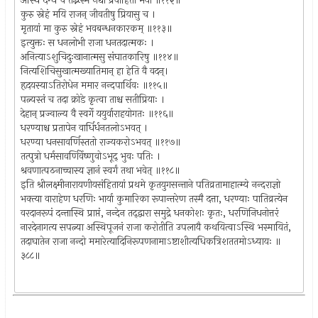
अस्थि दग्धं च तद्भस्म नद्यां प्रवाहिता मया ॥११२॥
कुरु स्नेहं मयि राजन् जीवतीषु प्रियासु च ।
मृतायां मा कुरु स्नेहं भवबन्धनकारकम् ॥११३॥
इत्युक्तः स धनलोभी राजा धनतदात्मकः ।
अनित्याऽशुचिदुःखानात्मसु संघातकारिषु ॥११४॥
नित्यशिचिसुखात्मख्यातिमान् हा हेति वै वदन्।
हृदयस्याऽतिरोधेन ममार नन्दपार्थिवः ॥११५॥
पत्न्यस्तं च तदा क्रोडे कृत्वा ताश्च सतीप्रियाः ।
देहान् प्रज्वाल्य वै स्वर्गे ययुर्वाराहयोगतः ॥११६॥
धरण्याश्च प्रतापेन वार्धिर्धनतलोऽभवत् ।
धरण्या धनसावर्णिस्ततो राज्यकरोऽभवत् ॥११७॥
तत्पुत्रो धर्मसावर्णिर्वेष्णुवोऽभूद् भुवः पतिः ।
श्रवणात्पठनाच्चास्य ज्ञानं स्वर्गं तथा भवेत् ॥११८॥
इति श्रीलक्ष्मीनारायणीयसंहितायां प्रथमे कृतयुगसन्ताने पतिव्रतामाहात्म्ये नन्दराज्ञो
भक्त्या वाराहेण धरणिः भार्या कुमारिका रूपान्तरेण तस्मै दत्ता, धरण्याः पातिव्रत्येन
वरदानरूपं दन्तास्थि प्राप्तं, नन्देन तद्द्वारा समुद्रे धनकोशः कृतः, धरणिनिधनोत्तरं
नारदेनागत्य सपत्न्या अस्थिपूजनं राजा करोतीति उपलायै कथयित्वाऽस्थि भस्मायितं,
तदाघातेन राजा नन्दो ममारेत्यादिनिरूपणनामाऽष्टाशीत्यधिकत्रिशततमोऽध्यायः ॥
३८८॥