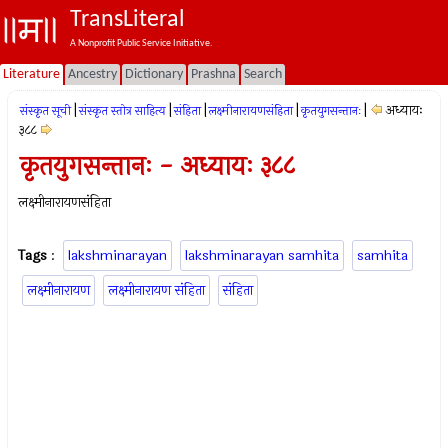
TransLiteral
A Nonprofit Public Service Initiative.
Literature
Ancestry
Dictionary
Prashna
Search
|
|
|
|
|
अध्यायः
संस्कृत सूची
संस्कृत स्तोत्र साहित्य
संहिता
लक्ष्मीनारायणसंहिता
कृतयुगसन्तानः
३८८
कृतयुगसन्तानः - अध्यायः ३८८
लक्ष्मीनारायणसंहिता
Tags
:
lakshminarayan
lakshminarayan samhita
samhita
लक्ष्मीनारायण
लक्ष्मीनारायण संहिता
संहिता