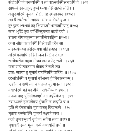
स्नेहोऽधिको धरण्यस्थि न त्वं नाऽस्यस्थिसमाऽपि वै ॥१०१॥
सापत्न्यं सान्तकृद् दुःखं धन्याऽसि सहसे सति ! ।
अशुद्धमस्थिं पूजायां रक्षितं हि श्मशानवत् ॥१०२॥
त्वां वै स्वर्गसमां त्यक्त्वा श्मशानं सेवते नृपः ।
दूरं कुरु श्मशानं तत् क्षिपाऽग्नौ भस्मतामियात् ॥१०३॥
स्नानं शुद्धिं कुरु वार्भिरित्युक्त्वा नारदो ययौ ॥
उपला चोपलातुल्या सपत्नीरोषवह्निना ॥१०४॥
दग्धा शीघ्रं वराहास्थिं चिक्षेपाग्नौ तदैव सा ।
नारदस्येच्छया हरेरिच्छाया वह्निरादहत् ॥१०५॥
अस्थिभस्मापि सरितो जले चिक्षेप रोषतः ।
सशोकरोषा गृहगा भोजनं नाऽकरोत् सती ॥१०६॥
राजा सायं त्वाजगाम नोवाच तं सती तदा ॥
प्रातः स्नात्वा तु पूजार्थं यावत्तिष्ठति पार्थिवः ॥॥१०७॥
ददर्शाऽस्थि न पूजायां कोशस्य कुंचिकात्मकम् ।
ह्यशोच च क्षणे त्वां च पप्रच्छ मृतमानसः ॥१०८॥
क्वाऽस्थि गतं वद् देवि ! सर्वजीवनकारणम् ।
उपला प्राह चुल्लिकावह्नौ गतं तदस्थिकम् ॥१०९॥
तवाऽऽननं ह्यनालोक्य भुंजामि न कदापि च ॥
इति नो वंचनार्थाय मृषा राजन् विकत्थसे ॥११०॥
मृताया धरणेरस्थि पूजायां रक्ष्यते त्वया ।
यदग्रे तृणवन्मूल्यं कृतं नः सर्वथा त्वया ॥१११॥
मृषावादी स्वयं भूत्वा कथं वञ्चयसि प्रभो ॥