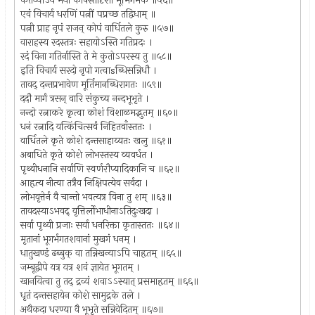
कर्तव्योऽयं मया कोषस्तादृशो भूमिगर्भके ॥५६॥
एवं विचार्य धरणिं पत्नीं पप्रच्छ तद्विधाम् ॥
पत्नी प्राह नृपं राजन् कोपं वार्धितले कुरु ॥५७॥
वाराहस्य रदस्तत्रः सहायोऽस्ति गतिप्रदः ।
रदं विना गतिर्नास्ति ते मे कुतोऽपरस्य तु ॥५८॥
इति विचार्य सरदो नृपो गत्वाsब्धिसन्निधौ ।
तावद् दन्तप्रभावेण मूर्तिमानब्धिरागतः ॥५९॥
ददौ मार्गं त्रसन् वारि संकुच्य नन्दभूभृते ।
नन्दो रत्नाकरे कृत्वा कोशं विशाळमद्भुतम् ॥६०॥
धनं रत्नादि यत्किंचित्सर्वं निहितवाँस्ततः ।
वार्धितले कृते कोशे दन्तसाहाय्यतः खलु ॥६१॥
अबाधिते कृते कोशे लोभस्तस्य व्यवर्धत ।
पृथ्वीधनानि सर्वाणि स्वर्णरौप्यादिकानि च ॥६२॥
आहृत्य नीत्वा तत्रैव निक्षिपत्येव सर्वदा ।
लोभवृत्तेर्न वै चान्तो भवत्यत्र विना तु शम् ॥६३॥
तावदस्याऽभवद् वृत्तिर्लोभाधीनाऽतिदुःखदा ।
सर्वा पृथ्वी प्रजाः सर्वा धनरिक्ता कृतास्ततः ॥६४॥
मृतानां भूगर्भगतशवानां मुखगं धनम् ।
धातुखण्डं ढब्बुक् वा तन्निखन्याऽपि चाहृतम् ॥६५॥
जम्बूद्वीपे यत्र यत्र शवं ज्ञायेत भूगतम् ।
खानयित्वा तु तद् द्रव्यं शवाऽऽस्यात् प्रसमाहृतम् ॥६६॥
धृतं दन्तसहायेन कोशे सामुद्रके तले ।
अथैकदा धरण्या वै भूभृते सन्निवेदितम् ॥६७॥