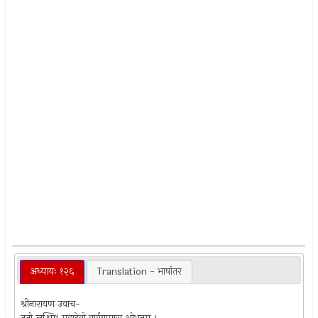
अध्यायः १२६
Translation - भाषांतर
श्रीनारायण उवाच-