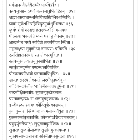
धर्मज्ञानमयैश्वर्यवैराग्यैः पाढविग्रहैः ।
ऋग्यजुःसामाऽथर्वाणरूपजानुभिराहितम् ॥३५॥
श्रद्धाशक्त्याधारशक्तिचिच्छक्तिशिवशक्तिभिः ।
व्याप्तं सूर्यशशिवह्निविद्युत्सुधांशुभिस्तथा ॥३६॥
कूर्मः शेषो गरुडश्च हंसश्छन्दांसि मन्त्रकाः ।
पीठरूपा भवन्त्येते मध्ये पद्मं तु वैधसम् ॥२७॥
अष्टदलं च मध्ये सावित्री तत्कर्णिका स्थिता ।
महालक्ष्म्या सुयुक्तोऽत्र नारायणः प्रतिष्ठति ॥३८॥
रत्नसिंहासनस्थश्च रत्नालंकारभूषितः ।
रत्नकेयूरवलयरत्ननूपुरशोभितः ॥३९॥
रत्नकुंडलयुग्मेन गण्डस्थलविराजितः ।
पीतवस्त्रपरीधानो वनमालाविभूषितः ॥४०॥
शान्तः सरस्वतीकान्तो लक्ष्मीधृतपदांबुजः ।
कोटिकन्दर्पलीलाभः स्मितवक्त्रश्चतुर्भुजः ॥४१॥
चन्दनोक्षितसर्वांगः सुरत्नमुकुटोज्ज्वलः ।
परमानन्दरूपः स भक्तानुग्रहकारकः ॥४२॥
इन्दीवरदलश्यामः कोटिसूर्यप्रकाशवान् ।
युवा कुमारः स्निग्धांगः कोमलावयवैर्युतः ॥४३॥
फुल्लरक्तांबुजकान्तिः कोमलांऽघ्रिकराब्जवान् ।
प्रबुद्धपुंडरीकाक्षः सुभ्रूलतायुगांकितः ॥४४॥
सुनासः सुकपोलाढ्यः सुशोभमुखपंकजः ।
मुक्ताफलाभदन्ताढ्यः सस्मिताधरसुन्दरः ॥४५॥