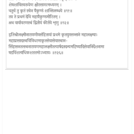
शेषशायिस्वरूपेण क्षीरसागरमध्यगम् ।
चतुर्थं तु कृतं स्वेन वैकुण्ठं शान्तिलब्धये ॥९१॥
तत्र ते प्रथमं देवि महावैकुण्ठमीरितम् ।
अथ वार्यावरणस्थं द्वितीयं कीर्तये शृणु ॥९२॥
इतिश्रीलक्ष्मीनारायणीयसंहितायां प्रथमे कृतयुगसन्ताने महालक्ष्म्याः
महाप्रासादस्थविविधरमाकृतसेवासेवास्थान-
सिंहासनतत्स्थनारायणमहालक्ष्मीतत्पार्षदतदन्यमहिष्यादिसेवानिर्देशनामा
षडविंशत्यधिकशततमोऽध्यायः ॥१२६॥