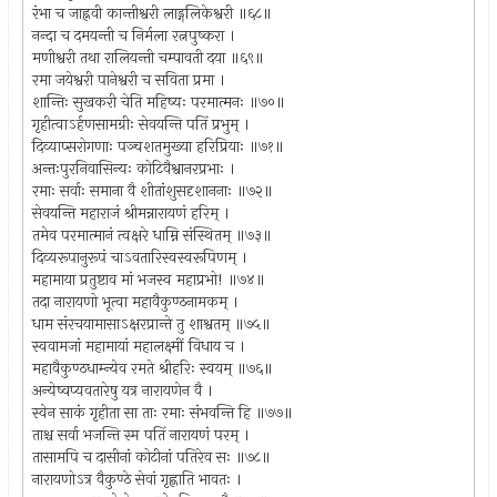
रंभा च जाह्नवी कान्तीश्वरी लाड्गलिकेश्वरी ॥६८॥
नन्दा च दमयन्ती च निर्मला रत्नपुष्करा ।
मणीश्वरी तथा रालियन्ती चम्पावती दया ॥६९॥
रमा जयेश्वरी पानेश्वरी च सविता प्रमा ।
शान्तिः सुखकरी चेति महिष्यः परमात्मनः ॥७०॥
गृहीत्वाऽर्हणसामग्रीः सेवयन्ति पतिं प्रभुम् ।
दिव्याप्सरोगणाः पञ्चशतमुख्या हरिप्रियाः ॥७१॥
अन्तःपुरनिवासिन्यः कोटिवैश्वानरप्रभाः ।
रमाः सर्वाः समाना वै शीतांशुसदृशाननाः ॥७२॥
सेवयन्ति महाराजं श्रीमन्नारायणं हरिम् ।
तमेव परमात्मानं त्वक्षरे धाम्नि संस्थितम् ॥७३॥
दिव्यरूपानुरूपं चाऽवतारिस्वस्वरूपिणम् ।
महामाया प्रतुष्टाव मां भजस्व महाप्रभो! ॥७४॥
तदा नारायणो भूत्वा महावैकुण्ठनामकम् ।
धाम संरचयामासाऽक्षरप्रान्ते तु शाश्वतम् ॥७५॥
स्ववामजां महामायां महालक्ष्मीं विधाय च ।
महावैकुण्ठधाम्न्येव रमते श्रीहरिः स्वयम् ॥७६॥
अन्येष्वप्यवतारेषु यत्र नारायणेन वै ।
स्वेन साकं गृहीता सा ताः रमाः संभवन्ति हि ॥७७॥
ताश्च सर्वा भजन्ति स्म पतिं नारायणं परम् ।
तासामपि च दासीनां कोटीनां पतिरेव सः ॥७८॥
नारायणोऽत्र वैकुण्ठे सेवां गृह्णाति भावतः ।