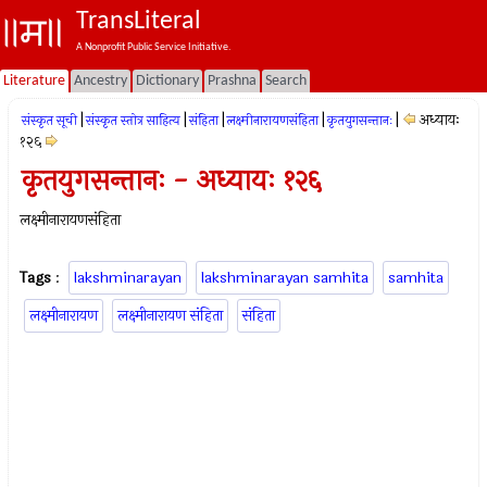
TransLiteral
A Nonprofit Public Service Initiative.
Literature
Ancestry
Dictionary
Prashna
Search
|
|
|
|
|
अध्यायः
संस्कृत सूची
संस्कृत स्तोत्र साहित्य
संहिता
लक्ष्मीनारायणसंहिता
कृतयुगसन्तानः
१२६
कृतयुगसन्तानः - अध्यायः १२६
लक्ष्मीनारायणसंहिता
Tags
:
lakshminarayan
lakshminarayan samhita
samhita
लक्ष्मीनारायण
लक्ष्मीनारायण संहिता
संहिता