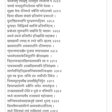
वल्लभीषु गवाक्षेषु शीतसूर्या ज्वलन्ति वै ॥२३॥
वायवो मन्दसुरभिशीतला वान्ति चेतनाः ।
सूक्ष्मा मेघा रतिमध्ये वर्षन्ति घर्मशान्तये ॥२४॥
दिव्या द्यौस्तत्र संवासे प्रतिकोणं प्रकाशते ।
दूरदृष्टिप्रयन्त्राणि दूरश्रवणपट्टिकाः ॥२५॥
दूरग्राहाः सिद्धिवर्या वसन्ति प्रतिमन्दिरम् ।
प्रबोधाय सुयन्त्राणि वाद्यन्ति हि वादकाः ॥२६॥
स्थले स्थले प्रतिसौधं हरिश्चास्ति सहस्रधा ।
दासदास्यौ रमयन् स रमते चापि तद्गमम् ॥२७॥
स्नानागाराणि शयनागाराणि रतिमण्डपाः ।
शृंगारमण्डपाश्चैव पूजाया मण्डपास्तथा ॥२८॥
पानलेपनसत्केलिगृहाणि क्रीडनक्षयाः ।
विहारव्यवहारादिसभास्थानानि तत्र च ॥२९॥
पाकस्थानानि शस्त्रादिस्थानानि हेतिसंक्षयाः ।
स्वर्णमणिहरिद्रत्नमाणिक्यस्फटिकक्षयाः ॥३०॥
गुप्ता यत्र कृताः सन्ति ततः सर्वोपरि स्थितः ।
विमानगृहमुख्यैश्च प्रासादैर्बहुभिर्युतः ॥३१॥
दिव्याप्सरोगणैः स्त्रीभिः सर्वतः समलंकृतः ।
राजप्रासादवर्योऽस्ति न भूतो न भविष्यति ॥३२॥
मध्ये नारायणस्यैव राजस्थानं महोत्सवम् ।
माणिक्यस्तंभसाहस्रजुष्टं रत्नमयं शुभम् ॥३३॥
दिव्यवैष्णवसंकीर्णं सामगानोपशोभितम् ।
मध्ये सिंहासनं रम्यं सर्वदेवमयं शुभम ॥३४॥