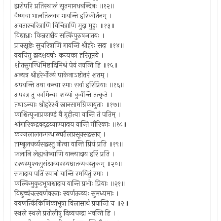
द्वारोपरि प्रतिस्थालं सूतमागधबन्दिनः ॥१२॥
वैष्णवा भालतिलका गायन्ति हरिकीर्तनम् ।
अवतारचरित्राणि विचित्राणि मुदा मुहुः ॥१३॥
विद्याध्राः किन्नराश्चैव सत्किंपुरुषजातयः ।
प्राक्सृष्टेः सुचरित्राणि गायन्ति श्रीहरेः सदा ॥१४॥
क्वचित्तु द्वादशवर्षाः कन्यका हरितृप्तये ।
शीतसुगन्धिमिष्टादिमिश्रं पेयं नयन्ति हि ॥१५॥
अन्यत्र श्रीहरेर्भोज्यं पाकेनाऽष्टोत्तरं शतम् ।
श्रपयन्ति तथा कन्या रमाः सर्वा हरिप्रियाः ॥१६॥
अपरत्र तु कामिन्यः शय्यां कुर्वन्ति तत्कृते ।
तथाऽन्याः श्रीहरेरर्थं स्नानसामग्रिकायुताः ॥१७॥
काश्चित्पूजाप्रकाण्डं वै गृहीत्वा यान्ति तं पतिम् ।
श्रांगारिकद्रवद्द्रव्याण्यादाय यान्ति गौरिकाः ॥१८॥
कज्जलालक्तगन्धाढ्यतैलप्रसूनसद्रसान् ।
ताम्बूलचर्व्यसद्वस्तु नीत्वा यान्ति प्रियं प्रति ॥१९॥
फलानि लेह्यचोष्याणि यान्त्यादाय हरिं प्रति ।
दृश्यस्पृश्यसुसंश्राव्यरस्यघ्रातव्यवस्तुकम् ॥२०॥
समादाय पतिं स्वानां यान्ति रमयितुं रमाः ।
कल्किमुकुटभूषाश्चादाय यान्ति प्रभोः प्रियाः ॥२१॥
विद्युच्चंचत्स्वर्णवस्त्राः स्वर्णतन्व्यः सुमध्यमाः ।
क्वणत्किंकिणिकाभूषा विलासार्थं प्रयान्ति च ॥२॥
स्थले स्थले प्रतोलीषु दिव्यचन्द्रा भवन्ति हि ।