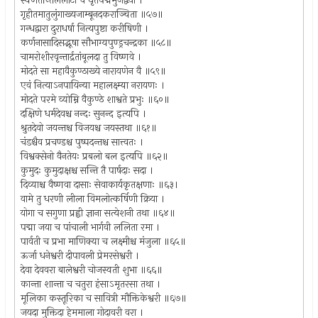
स्वर्णतन्तिललाटा च धृतपद्मभुजद्वया ।
गृहीतमातुलुंगाख्यजाम्बूनदकराञ्चिता ॥५७॥
गन्धद्वारा दुराधर्षा नित्यपुष्टा करीषिणी ।
कर्णनासादिसद्भूषा सौभाग्यपुण्ड्रचन्द्रका ॥५८॥
चामरोशीरवृन्तार्द्रतांबूलदा तु विष्णवे ।
मोदते सा महावैकुण्ठाख्ये नारायणेन वै ॥५९॥
एवं नित्याऽनपायिन्या महालक्ष्म्या नरायणः ।
मोदते परमे व्योम्नि वैकुण्ठे शाश्वते प्रभुः ॥६०॥
दक्षिणे धर्मदेवश्च नन्दः सुनन्द इत्यपि ।
श्रुतदेवो जयन्तश्च विजयश्च जयस्तथा ॥६१॥
चंडश्चैव प्रचण्डश्च पुष्पदन्तश्च सात्त्वतः ।
विश्वक्सेनो वैनतेयः प्रबलो बल इत्यपि ॥६२॥
कुमुदः कुमुदाक्षश्च सन्ति तै पार्षदाः सदा ।
दिव्याश्च वैष्णवा दासाः सेवाकार्यकृतक्षणाः ॥६३।
वामे तु धरणी लीला विमलोत्कर्षिणी क्रिया ।
योगा च सगुणा प्रह्वी ज्ञाना सत्येशनी तथा ॥६४॥
पद्मा जया च पांचाली भार्गवी ललिता रमा ।
पार्वती च प्रभा माणिक्या च लक्ष्मीश्च मंजुला ॥६५॥
ऊर्जा धनेश्वरी दीपावली प्रेमरसेश्वरी ।
देवा देववरा बालेश्वरी चोजस्वती शुभा ॥६६॥
कान्ता शान्ता च चतुरा हंसाऽमृतरसा तथा ।
मूलिका कस्तूरिका च सावित्री मौक्तिकेश्वरी ॥६७॥
जयदा मुक्तिदा हेममाला गोदावरी वरा ।