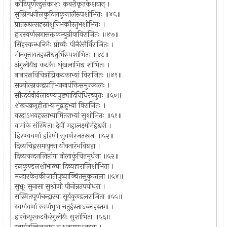
कोटिपूर्णेन्दुसंकाशः कबरीकृतकेशवान् ।
सुस्निग्धनीलकुटिलकुन्तलैरुपशोभितः ॥४६॥
प्रातरुद्यत्सहस्रांशुनिभकौस्तुभशोभितः ।
हारस्वर्णस्रगासक्तकम्बुग्रीवाविराजितः ॥४७॥
सिंहस्कन्धनिभैः प्रोच्चैः पीनैरंसैर्विराजितः ।
मीनवृत्तायतहस्तैश्चतुर्भिरुपशोभितः ॥४८॥
अंगुलीयैश्च कटकैः शृंखलाभिश्च शोभितः ।
नानारत्नविचित्रांघ्रिकटकाभ्यां विराजितः ॥४९॥
सज्योत्स्नचन्द्रप्रतिभनखपंक्तिसमुज्ज्वलः ।
सौन्दर्यवीर्यलावण्यपुष्ट्यादिनिधिरच्युतः ॥५०॥
शंखचक्रगृहीताभ्यामुद्बाहुभ्यां विराजितः ।
वरदाऽभयहस्ताभ्यामितराभ्यां सुशोभितः ॥५१॥
वामांके संस्थिताः देवीं महालक्ष्मीर्महेश्वरी ।
हिरण्यवर्णा हरिणी सुवर्णरजतस्रजा ॥५२॥
दिव्यचिह्नसमायुक्ता यौवनारंभविग्रहा ।
दिव्यचन्दनलिप्तांगा नीलाकुंचितमूर्धजा ॥५२॥
रत्नकुण्डलशोभाढ्या दिव्यहारालिशोभिता ।
मन्दारकेतकीजातीपुष्पाञ्चितसुकुन्तला ॥५४॥
सुभ्रूः सुनासा सुश्रोणी पीनोन्नतपयोधरा ।
सस्मितपूर्णचन्द्रास्या सूर्यकुण्डलराजिता ॥५५॥
स्वर्णवर्णा स्वर्णभूषा चतुर्हस्ताऽब्जहस्तगा ।
हारकेयूरकटकैरंगुलीयैः सुशोभिता ॥५६॥