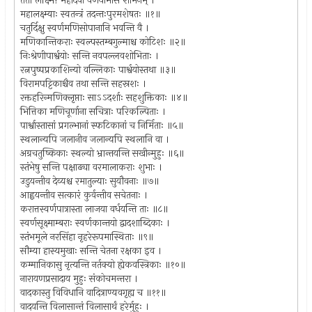
ततो लक्ष्मि! महादेवो वर्णयामास शोभनम् ।
महालक्ष्म्याः स्वतन्त्रं तदन्तःपुरमशेषतः ॥१॥
चतुर्दिक्षु स्वर्णमणिसोपानानि भवन्ति वै ।
मणिकान्तिकराः स्वल्पस्तम्बगुल्माश्च कोटिशः ॥२॥
निःश्रेणीपार्श्वयोः सन्ति नवपल्लवशोभिताः ।
रत्नपुष्पप्रकाशिन्यो वल्लिकाः पार्श्वयोस्तथा ॥३॥
विरामपट्टिकाश्चैव तथा सन्ति सहस्रशः ।
रक्तहरिन्मणिक्लृप्ताः साऽऽदर्शाः सहशुक्तिकाः ॥४॥
भित्तिका मणिचूर्णाना सचित्राः परिकल्पिताः ।
पार्श्वास्तासां प्रगल्भानां स्फटिकानां च निर्मिताः ॥५॥
स्थलान्यपि जलानीव जलान्यपि स्थलानि वा ।
अग्रचतुष्किकाः स्थल्यो भ्रान्तयन्ति सखीन्मुहुः ॥६॥
स्तंभेषु सन्ति पक्षाढ्या वरमालाकराः शुभाः ।
उडुयन्तीव देव्यश्च रमातुल्याः सुयौवनाः ॥७॥
आह्वयन्तीव सत्कारं कुर्वन्तीव सचेतनाः ।
करात्तस्वर्णपात्रास्ता लाजया वर्धयन्ति ताः ॥८॥
स्वर्णसूक्ष्माम्बराः स्वर्णकान्तयो द्वादशाब्दिकाः ।
स्तंभमूले नरसिंहा नृहरेरूपमास्थिताः ॥९॥
सौम्या हास्यमुखाः सन्ति चेतना रक्षका इव ।
कम्मानिकासु नृत्यन्ति नर्तक्यो ह्येकवस्त्रिकाः ॥१०॥
नारायणप्रसादाय मुहुः संकोचमन्तरा ।
वादकास्तु विविधानि वादित्राण्यवगृह्य च ॥११॥
वादयन्ति विलासान्तं विलासार्थं हरेर्मुहुः ।