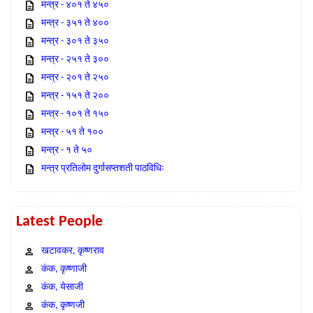
मन्त्र - ४०१ ते ४५०
मन्त्र - ३५१ ते ४००
मन्त्र - ३०१ ते ३५०
मन्त्र - २५१ ते ३००
मन्त्र - २०१ ते २५०
मन्त्र - १५१ ते २००
मन्त्र - १०१ ते १५०
मन्त्र - ५१ ते १००
मन्त्र - १ ते ५०
मन्त्र प्रतिलोम दुर्गासप्तशती पाठविधिः
Latest People
खटावकर, कृष्णराव
कंक, कृष्णाजी
कंक, येसाजी
कंक, कृष्णजी