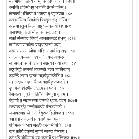
महाभागवताश्चान्ये ये भूतास्तेऽपि चात्र वै ॥७९॥
वसन्ति हरिसौधेषु भजन्ति प्रेयसं हरिम् ।
नारायणं भजित्वा वै भक्त्या तु बहुरूपया ॥८०॥
गत्वाऽस्मिन्न निवर्तन्ते विष्णुना सह संस्थिताः ।
तत्समानसुखं नित्यं प्राप्नुवन्त्यात्मवेदिनः ॥८१॥
नारायणानुचरतां मोक्ष एव सुखप्रदः ।
सततं संस्मरेद् विष्णुं शाश्वतानन्ददं प्रभुम् ॥८१॥
नामोच्चारणमात्रेण प्राप्नुयात्परमं पदम् ।
तस्मान्नारायणं लोकं गौरि! संप्रार्थयेत् सदा ॥८३॥
भक्त्या त्वनन्यया देवं भजेत करुणाकरम् ।
सः सर्वज्ञः स्वकं ज्ञात्वा रक्षत्येव यथा तथा ॥८४॥
तदूर्ध्वपुंड्रं तन्मन्त्रं तत्कण्ठीं तस्य मालिकाम् ।
तद्भक्तिं तन्नाम कृत्वा महावैकुण्ठमेति वै ॥८५॥
महालक्ष्म्याः कृते चैतन्ममहावैकुण्ठमक्षरे ।
कृतमेकं हरिणैव तदेतत्परमं पदम् ॥८६॥
वैराजस्य तु पुत्रेण द्वितीयं विष्णुना कृतम् ।
वैकुण्ठं तु सहलक्ष्म्या वासार्थं ध्रुवतः परम् ॥८७॥
सत्याच्चतुर्दशाल्लोकात्परे वैराजसंस्तरे ।
जलावरणप्रान्ते तेजो वैकुण्ठं द्वितीयकम् ॥८८॥
देवादीनां तु गत्यर्थं प्रार्थनार्थं पुनः पुनः ।
गतिमेलनलाभाय श्वेतद्वीपाख्यमित्यपि ॥८९॥
कृतं तृतीयं वैकुण्ठं सुगमं स्वस्य मेलनम् ।
ततोऽपि योगिगम्यं स्वशयनार्थे प्रशान्तिकृत् ॥९०॥