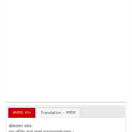
अध्यायः ४९०
Translation - भाषांतर
श्रीनारायण उवाच-