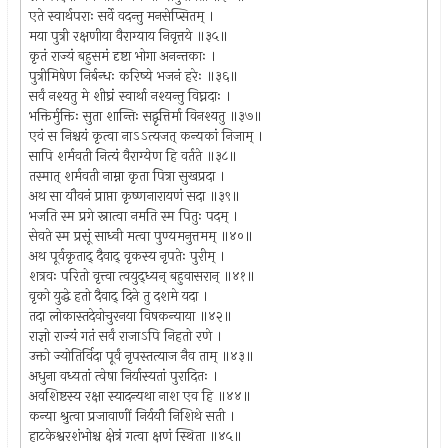
एते स्वार्थपराः सर्वे वदन्तु मनसेप्सितम् ।
मया पुत्री रक्षणीया वैराग्याय निवृत्तये ॥३५॥
कृतं राज्यं बहुसमं दृष्टा भोगा अनन्तकाः ।
पुत्रीमिषेण निर्बन्धः करिष्ये भजनं हरेः ॥३६॥
सर्वं नश्यतु मे शीघ्रं स्वार्था नश्यन्तु विघ्नदाः ।
भक्तिर्मुक्तिः सुता शान्तिः सद्वृत्तिर्मा विनश्यतु ॥३७॥
एवं स निश्चयं कृत्वा नाऽऽत्यजत् कन्यकां निजाम् ।
सापि शर्मवती नित्यं वैराग्येण हि वर्तते ॥३८॥
तस्मात् शर्मवती नाम्ना कृता पित्रा सुखप्रदा ।
अथ सा यौवनं प्राप्ता कृष्णनारायणं सदा ॥३९॥
भजति स्म प्रगे स्नात्वा नमति स्म पितुः पदम् ।
सेवते स्म प्रसूं साध्वी मत्वा पुण्यमनुत्तमम् ॥४०॥
अथ पूर्वकृताद् दैवाद् वृकस्य नृपतेः पुरीम् ।
शत्रवः परितो वृत्त्वा त्वयुद्ध्यन् बहुवासरान् ॥४१॥
वृको युद्धे हतो दैवाद् दिने तु दशमे यदा ।
तदा लोकास्तदेवोचुरनया विषकन्याया ॥४२॥
राज्ञो राज्यं गतं सर्वं राजाऽपि निहतो रणे ।
उक्तो ज्योतिर्विदा पूर्वं नृपस्तत्याज नैव ताम् ॥४३॥
अधुना वध्यतां त्वेषा निर्यास्यतां पुरादितः ।
अवशिष्टस्य रक्षा स्यादन्यथा नाश एव हि ॥४४॥
कन्या श्रुत्वा प्रजावाणीं निर्ययौ निशिथे सती ।
हाटकेश्वरशंभोश्च क्षेत्रं गत्वा क्षणं स्थिता ॥४५॥