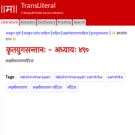
TransLiteral
A Nonprofit Public Service Initiative.
Literature
Ancestry
Dictionary
Prashna
Search
|
|
|
|
|
अध्यायः
संस्कृत सूची
संस्कृत स्तोत्र साहित्य
संहिता
लक्ष्मीनारायणसंहिता
कृतयुगसन्तानः
४९०
कृतयुगसन्तानः - अध्यायः ४९०
लक्ष्मीनारायणसंहिता
Tags
:
lakshminarayan
lakshminarayan samhita
samhita
लक्ष्मीनारायण
लक्ष्मीनारायण संहिता
संहिता