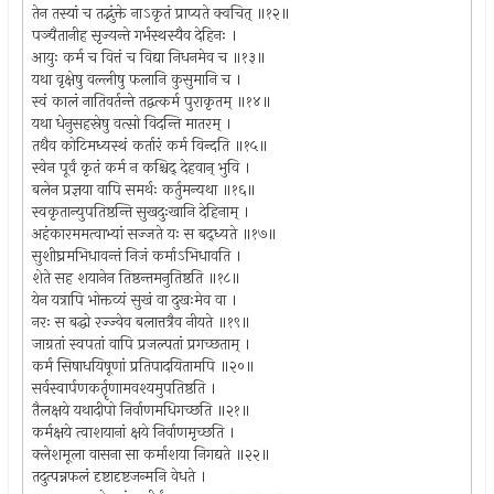
तेन तस्यां च तद्भुंक्ते नाऽकृतं प्राप्यते क्वचित् ॥१२॥
पञ्चैतानीह सृज्यन्ते गर्भस्थस्यैव देहिनः ।
आयुः कर्म च वित्तं च विद्या निधनमेव च ॥१३॥
यथा वृक्षेषु वल्लीषु फलानि कुसुमानि च ।
स्वं कालं नातिवर्तन्ते तद्वत्कर्म पुराकृतम् ॥१४॥
यथा धेनुसहस्रेषु वत्सो विदन्ति मातरम् ।
तथैव कोटिमध्यस्थं कर्तारं कर्म विन्दति ॥१५॥
स्वेन पूर्वं कृतं कर्म न कश्चिद् देहवान् भुवि ।
बलेन प्रज्ञया वापि समर्थः कर्तुमन्यथा ॥१६॥
स्वकृतान्युपतिष्ठन्ति सुखदुःखानि देहिनाम् ।
अहंकारममत्वाभ्यां सज्जते यः स बद्ध्यते ॥१७॥
सुशीघ्रमभिधावन्तं निजं कर्माऽभिधावति ।
शेते सह शयानेन तिष्ठन्तमनुतिष्ठति ॥१८॥
येन यत्रापि भोक्तव्यं सुखं वा दुखःमेव वा ।
नरः स बद्धो रज्ज्वेव बलात्तत्रैव नीयते ॥१९॥
जाग्रतां स्वपतां वापि प्रजल्पतां प्रगच्छताम् ।
कर्म सिषाधयिषूणां प्रतिपादयितामपि ॥२०॥
सर्वस्वार्पणकर्तॄणामवश्यमुपतिष्ठति ।
तैलक्षये यथादीपो निर्वाणमधिगच्छति ॥२१॥
कर्मक्षये त्वाशयानां क्षये निर्वाणमृच्छति ।
क्लेशमूला वासना सा कर्माशया निगद्यते ॥२२॥
तदुत्पन्नफलं दृष्टादृष्टजन्मनि वेधते ।