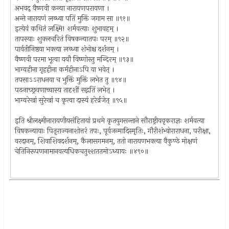
अभवद् वैष्णवी कन्या नारायणपरायणा ।
अन्ते नारायणं लब्ध्वा पतिं मुक्तिं जगाम सा ॥९१॥
इत्येवं कथितं लक्ष्मि! शर्मवत्याः शुभावहम् ।
तापस्याः शुक्लचरितं विषकन्यातपः परम् ॥९२॥
पार्वतीनिष्ठया भक्त्या लब्ध्वा शंभोश्च दर्शनम् ।
वैष्णवी परमा भूत्वा ययौ विष्णोस्तु मन्दिरम् ॥९३॥
भाग्यहीना गृहहीना कर्महीनाऽपि या भवेत् ।
तपसाऽऽराधनया च भुक्तिं मुक्तिं लभेत तु ॥९४॥
पठनाच्छ्रवणाच्चास्य तादृशीं सद्गतिं लभेत् ।
भाग्यरेखां सुरेखां च कृत्वा दास्यं हरेर्व्रजेत् ॥९५॥
इति श्रीलक्ष्मीनारायणीयसंहितायां प्रथमे कृतयुगसन्ताने सौराष्ट्रीयवृकराज्ञः शर्मवत्या
विषकन्यायाः पितृराज्यनाशोत्तरं तपः, पूर्वजन्मादिस्मृतिः, गौरीशंभ्वोराराधना, परीक्षा,
वरदानम्, शिवाशिवदर्शनम्, कैलासगमनम्, ततो नारायणभक्त्या वैकुण्ठे मोक्षणं
चेतिनिरूपणनामानवत्यधिकचतुश्शततमोऽध्यायः ॥४९०॥