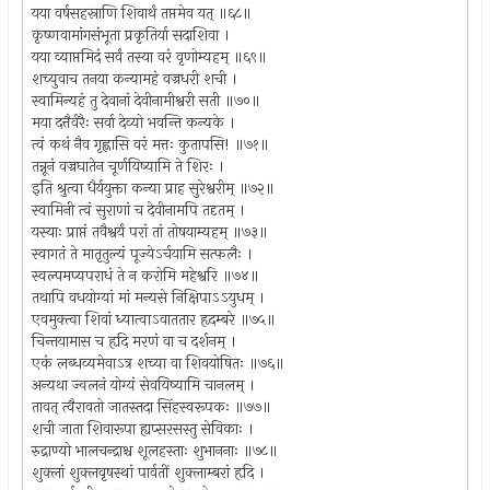
यया वर्षसहस्राणि शिवार्थं तप्तमेव यत् ॥६८॥
कृष्णवामांगसंभूता प्रकृतिर्या सदाशिवा ।
यया व्याप्तमिदं सर्वं तस्या वरं वृणोम्यहम् ॥६९॥
शच्युवाच तनया कन्यामहं वज्रधरी शची ।
स्वामिन्यहं तु देवानां देवीनामीश्वरी सती ॥७०॥
मया दत्तैर्वरैः सर्वा देव्यो भवन्ति कन्यके ।
त्वं कथं नैव गृह्णासि वरं मत्तः कुतापसि! ॥७१॥
तन्नूनं वज्रघातेन चूर्णयिष्यामि ते शिरः ।
इति श्रुत्वा धैर्ययुक्ता कन्या प्राह सुरेश्वरीम् ॥७२॥
स्वामिनी त्वं सुराणां च देवीनामपि तदृतम् ।
यस्याः प्राप्तं तवैश्वर्यं परां तां तोषयाम्यहम् ॥७३॥
स्वागतं ते मातृतुल्यं पूज्येऽर्चयामि सत्फलैः ।
स्वल्पमप्यपराधं ते न करोमि महेश्वरि ॥७४॥
तथापि वधयोग्यां मां मन्यसे निक्षिपाऽऽयुधम् ।
एवमुक्त्वा शिवां ध्यात्वाऽवाततार हृदम्बरे ॥७५॥
चिन्तयामास च हृदि मरणं वा च दर्शनम् ।
एकं लब्धव्यमेवाऽत्र शच्या वा शिवयोषितः ॥७६॥
अन्यथा ज्वलनं योग्यं सेवयिष्यामि चानलम् ।
तावत् त्वैरावतो जातस्तदा सिंहस्वरूपकः ॥७७॥
शची जाता शिवारूपा ह्यप्सरसस्तु सेविकाः ।
रुद्राण्यो भालचन्द्राश्च शूलहस्ताः शुभाननाः ॥७८॥
शुक्लां शुक्लवृषस्थां पार्वतीं शुक्लाम्बरां हृदि ।