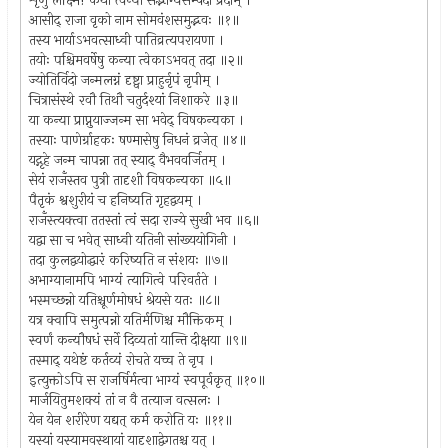
शृणु लक्ष्मि! कथां त्वन्यां सद्भाग्यसम्पदां प्रदाम् ।
आसीद् राजा वृको नाम सोमवंशसमुद्भवः ॥१॥
तस्य भार्याऽभवत्साध्वी पातिव्रत्यपरायणा ।
तयोः पश्चिमवर्षेषु कन्या त्वेकाऽभवत् तदा ॥२॥
ज्योतिर्विदो जन्मलग्नं दृष्ट्वा प्राहुर्नृपं नृपीम् ।
चित्रासंस्थे रवौ तिथौ चतुर्दश्यां निशाकरे ॥३॥
या कन्या प्राप्नुयाज्जन्म सा भवेद् विषकन्यका ।
तस्याः पाणेर्ग्राहकः षण्मासेषु निधनं व्रजेत् ॥४॥
यद्गृहे जन्म चापन्ना तत् स्याद् वैभववर्जितम् ।
सेयं राजँस्तव पुत्री तादृशी विषकन्यका ॥५॥
पैतृकं श्वशुरीयं च हनिष्यति गृहद्वयम् ।
राजँस्त्यक्त्वा ततस्तां त्वं सदा राज्ये सुखी भव ॥६॥
यद्वा सा च भवेत् साध्वी यतिनी सांख्ययोगिनी ।
तदा कुलद्वयोद्धारं करिष्यति न संशयः ॥७॥
अभाग्यानामपि भाग्यं त्यागित्वे परिवर्तते ।
भस्मच्छन्नो यतिश्चूर्णमोषधं श्रेयसे यतः ॥८॥
यत्र क्वापि समुत्पन्नो यतिर्मणिश्च मौक्तिकम् ।
स्वर्णं कन्यौषधं सर्वे दिव्यतां यान्ति दीक्षया ॥९॥
तस्माद् यथेष्टं कर्तव्यं रोचते यच्च ते नृप ।
इत्युक्तोऽपि स राजर्षिर्मत्वा भाग्यं स्वपूर्वकृत् ॥१०॥
मार्जयितुमशक्यं तां न वै तत्याज वत्सलः ।
येन येन शरीरेण यद्यत् कर्म करोति यः ॥११॥
यस्यां यस्यामवस्थायां यादृशाद्वेगतश्च यत् ।