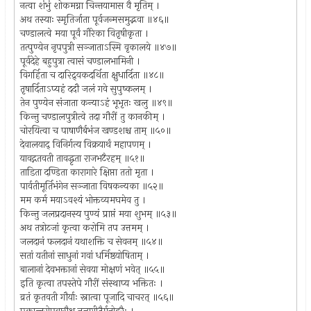
नत्वा शंभुं शोकमग्ना चिन्तयामास वै मृतिम् ।
अथ तस्याः स्मृतिर्जाता पूर्वजन्मसमुद्भवा ॥४६॥
चण्डालत्वे मया पूर्वं गौरेका वितृषीकृता ।
तत्पुण्येन नृपपुत्री सञ्जाताऽस्मि वृकालये ॥४७॥
पूर्वदेहे बहुपुत्रा त्वासं चण्डालभामिनी ।
विगर्हिता च दारिद्र्यकदर्थिता क्षुधार्दिता ॥४८॥
तृषार्दिताऽप्यहं ददौ जलं गवे सुपुष्कलम् ।
तेन पुण्येन संजाता कन्याऽहं भूभृतः खलु ॥४९॥
किन्तु चण्डालपुत्रीत्वे तदा गौरीं तु कानकीम् ।
चोरयित्वा च पाषाणैर्बभंज खण्डशश्च ताम् ॥५०॥
देवालयाद् विनिर्गत्य विक्रयार्थं महापणम् ।
यावद्गतवती तावद्धृता राजभटैरहम् ॥५१॥
ताडिता दण्डिता कारागारे क्षिप्ता ततो मृता ।
पार्वतीमूर्तिभंगेन सञ्जाता विषकन्यका ॥५२॥
मम कर्म मयाऽवश्यं भोक्तव्यमघमेव तु ।
किन्तु जलप्रदानस्य पुण्यं प्राप्तं मया शुभम् ॥५३॥
अथ तत्रोटजां कृत्वा करोमि तप उत्तमम् ।
जलदानं फलदानं यथाशक्ति च सेवनम् ॥५४॥
सतां यतीनां साधुनां गवां धर्मिष्ठयोषिताम् ।
बालानां देवभक्तानां सेवया मोक्षणं भवेत् ॥५५॥
इति कृत्वा तपस्तेपे गौरीं संस्थाप्य भक्तितः ।
व्रतं कृतवती गौर्याः स्नात्वा पूजादि चाचरत् ॥५६॥