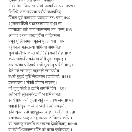
एकान्तरोपवासैश्च नृत्यगीतैर्मनोहरैः ।
तोषयामास नित्यं सा ग्रीष्मे पञ्चाग्निसाधना ॥५७॥
शिशिरे जलमध्यस्था वर्षायां जलवृष्टिषु ।
स्थिता पूर्वं फलाहारा पत्राहारा ततः परम् ॥५८॥
शुष्कपर्णादिनी पश्चाज्जलाहारा बभूव सा ।
वाय्वाहारा ततो जाता चात्मारामा ततः परम् ॥५९॥
आकाशशयना त्यक्तकुटीरा च दिगम्बरा ।
बभूव धूलिकामग्ना भूतले भूतलं यथा ॥६०।
बहुकालो गतस्तस्या योगिन्या योगधर्मतः ।
मुखं वलिभिराक्रान्तं पलितैरङ्कितं शिरः ॥६१।
कन्याभावेऽपि वर्तन्त्या गौरी तुष्टा बभूव ह ।
अथ तस्याः परीक्षार्थं शची भूत्वा तु पार्वती ॥६२॥
श्वेतं गजं समारुह्य महाराज्ञी समाययौ॥.
दधती मुकुटं मूर्ध्नि सेव्यमानाऽप्सरोगणैः ॥६३॥
प्रसन्नवदना शर्मवतीं प्रोवाच सादरम् ।
वरं वृणु यथेष्टं ते ददामि तापसि प्रिये ॥६४॥
अहं भार्या सुरेशस्येन्द्राणी भवामि नामतः ।
स्वयं प्राप्ता दयां कृत्वा दातुं तव तपःफलम् ॥६५॥
भवानी निष्ठुरा कन्ये नाऽद्यापि त्वां प्रपश्यति ।
इति श्रुत्वा रजो देहादुद्धूल्य च कृताञ्जलिः ॥६६॥
नमस्कृत्याऽऽह नाऽहं त्वत्प्रसादं चिन्तये शचि ।
वरं त्वत्तस्तु नेच्छामि नाऽन्यासां देवयोषिताम् ॥६७॥
या देवी शिवकान्ताऽस्ति वरं तस्या वृणोम्यहम् ।