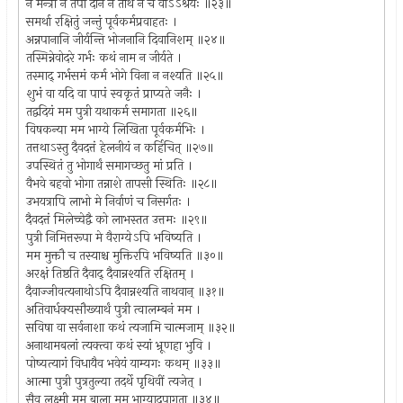
न मन्त्रा न तपो दानं न तीर्थं न च वाऽऽश्रयः ॥२३॥
समर्था रक्षितुं जन्तुं पूर्वकर्मप्रवाहतः ।
अन्नपानानि जीर्यन्ति भोजनानि दिवानिशम् ॥२४॥
तस्मिन्नेवोदरे गर्भः कथं नाम न जीर्यते ।
तस्माद् गर्भसमं कर्म भोगे विना न नश्यति ॥२५॥
शुभं वा यदि वा पापं स्वकृतं प्राप्यते जनैः ।
तद्वदियं मम पुत्री यथाकर्म समागता ॥२६॥
विषकन्या मम भाग्ये लिखिता पूर्वकर्मभिः ।
तत्तथाऽस्तु दैवदत्तं हेलनीयं न कर्हिचित् ॥२७॥
उपस्थितं तु भोगार्थं समागच्छतु मां प्रति ।
वैभवे बहवो भोगा तन्नाशे तापसी स्थितिः ॥२८॥
उभयत्रापि लाभो मे निर्वाणं च निसर्गतः ।
दैवदत्तं मिलेच्चेद्वै को लाभस्तत उत्तमः ॥२९॥
पुत्री निमित्तरूपा मे वैराग्येऽपि भविष्यति ।
मम मुक्तौ च तस्याश्च मुक्तिरपि भविष्यति ॥३०॥
अरक्षं तिष्ठति दैवाद् दैवान्नश्यति रक्षितम् ।
दैवाज्जीवत्यनाथोऽपि दैवान्नश्यति नाथवान् ॥३१॥
अतिवार्धक्यसौख्यार्थं पुत्री त्वालम्बनं मम ।
सविषा वा सर्वनाशा कथं त्यजामि चात्मजाम् ॥३२॥
अनाथामबलां त्यक्त्वा कथं स्यां भ्रूणहा भुवि ।
पोष्यत्यागं विधायैव भवेयं याम्यगः कथम् ॥३३॥
आत्मा पुत्री पुत्रतुल्या तदर्थे पृथिवीं त्यजेत् ।
सैव लक्ष्मी मम बाला मम भाग्यादुपागता ॥३४॥