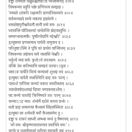
दृष्ट्वा शर्मवती चक्षुरुद्घाट्याऽग्रे व्यलोकयत् ॥७९॥
विषकन्या स्तुतिं चक्रे प्रणिपत्य सगद्गदा ।
'नमस्ते शांकरि रक्षाकरि प्राणातिवल्लभे ॥८०॥
सर्वकामप्रदे सत्ये भक्ताया हृदयंगमे ।
नमस्तेष्टगुणैश्वर्यवत्यै सत्यै नमो नमः ॥८१॥
ध्यायन्ति योगिनस्त्वां चार्चयन्ति स्नेहवस्तुभिः ।
सम्यग्भावात्मकैः पुष्पैरर्चयामि महेश्वरि' ॥८२॥
इत्युक्त्वा प्रणनामाथ पार्वती तामुवाच ह ।
परितुष्टाऽस्मि ते पुत्रि वरं प्रार्थय वाञ्छितम् ॥८३॥
विषकन्या तदोवाच सर्वं जानासि चेश्वरि ।
भर्तुरर्थे मया सर्वः कृतोऽयं तपउद्यमः ॥८४॥
तत्किं तेन करिष्यामि साम्प्रतं जरयाऽऽवृता ।
वसाऽत्र पार्वति नित्यं कन्यानां शुभदा भव ॥८५॥
इत्युक्ता पार्वती तथास्त्विति प्राह ततः परम् ।
पस्पर्श पाणिना कन्यां चकार नवयौवनाम् ॥८६॥
उवाचोनषोडशाब्दां दिव्या चम्पकसदृशीम् ।
वद कन्ये वरारोहे किमिष्यते ततः परम् ॥८७॥
कन्याऽऽह मातः शंभोर्मे दर्शनं कारय प्रभोः ।
सती प्राह समागच्छ कैलासं सिंहसंस्थिता ॥८८॥
इत्युक्ता सा शर्मवती ययौ कैलासमेव तु ।
दृष्ट्वा च शंकरं साध्वी लब्ध्वा मन्त्रं तु वैष्णवम् ॥८९॥
'ओं नमः श्रीकृष्णनारायणाय स्वामिने नमः' ।
कण्ठे च तुलसीमालां गृहीत्वा सात्त्वती तदा ॥९०॥