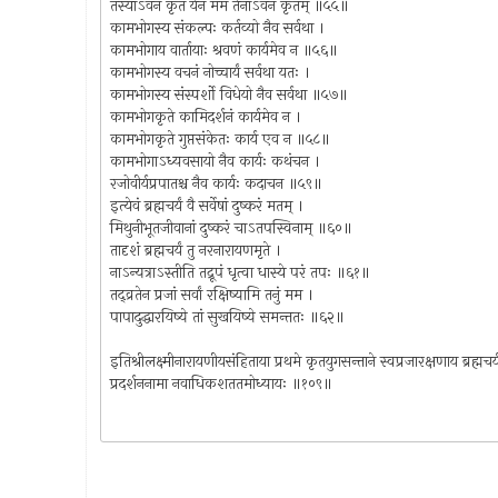
तस्याऽवनं कृतं येन मम तेनाऽवनं कृतम् ॥५५॥
कामभोगस्य संकल्पः कर्तव्यो नैव सर्वथा ।
कामभोगाय वार्तायाः श्रवणं कार्यमेव न ॥५६॥
कामभोगस्य वचनं नोच्चार्यं सर्वथा यतः ।
कामभोगस्य संस्पर्शो विधेयो नैव सर्वथा ॥५७॥
कामभोगकृते कामिदर्शनं कार्यमेव न ।
कामभोगकृते गुप्तसंकेतः कार्य एव न ॥५८॥
कामभोगाऽध्यवसायो नैव कार्यः कथंचन ।
रजोवीर्यप्रपातश्च नैव कार्यः कदाचन ॥५९॥
इत्येवं ब्रह्मचर्यं वै सर्वेषां दुष्करं मतम् ।
मिथुनीभूतजीवानां दुष्करं चाऽतपस्विनाम् ॥६०॥
तादृशं ब्रह्मचर्यं तु नरनारायणमृते ।
नाऽन्यत्राऽस्तीति तद्रूपं धृत्वा धास्ये परं तपः ॥६१॥
तद्व्रतेन प्रजां सर्वां रक्षिष्यामि तनुं मम ।
पापादुद्धारयिष्ये तां सुखयिष्ये समन्ततः ॥६२॥
इतिश्रीलक्ष्मीनारायणीयसंहिताया प्रथमे कृतयुगसन्ताने स्वप्रजारक्षणाय ब्
प्रदर्शननामा नवाधिकशततमोध्यायः ॥१०९॥