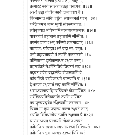
कालवेगेन गलितो दुःखं प्रत्युत चाप्नुयात् ।
तस्मादहं स्वयं साक्षात्परब्रह्म परात्परः ॥३३॥
अक्षरं ब्रह्म नीत्वैव साकं प्रजावनाय वै ।
निवसाम्यत्र लोके तछ्रेयः स्याज्जगतां परम् ॥३४॥
धर्मदेवान्मम जन्म मूर्त्यां संकल्पमात्रतः ।
स्वीकृत्यात्र भविष्यामि नरनारायणात्मकः ॥३५॥
यावज्जीवं ब्रह्मचारी ब्रह्मतपसि संस्थितः ।
तपसैव प्रजा रक्षन् करिष्येऽवनमादरात् ॥३६॥
नारायणः परंब्रह्माऽक्षरं ब्रह्म नरः स्मृतः ।
उभौ ब्रह्मव्रताढ्यौ वै तपसि कृतमानसौ ॥३७॥
वर्तिष्यामह इत्येतत्साधनं रक्षणं परम् ।
ब्रहाचर्यव्रतं मेऽस्ति प्रियं प्रियतमं सदा ॥३८॥
तद्व्रतं सर्वदा ब्रह्मलोके संपालयामि वै ।
तत्रैव दिव्ये बदरिकाश्रमे पालयामि च ॥३९॥
ईश्वराणां रक्षणार्थं सदा तपसि संस्थितः ।
अत्राऽप्यागत्य हिमवच्छिखरे योगमास्थितः ॥४०॥
सर्वेन्द्रियप्रतिरोधात्मके तपसि संस्थितः ।
तपःपुण्यप्रदानेन रक्षिष्यामि जनान्मम ॥४१॥
चिन्तां मा कुरु पद्मस्थ तपसा रक्ष्यते जगत् ।
भवन्ति विविधान्येव तपांसि रक्षणाय वै ॥४२॥
घ्राणेनाऽन्यन्न घ्रातव्यमित्येतत्तप उच्यते ।
ततोऽपि च त्वचा चान्यन्न स्प्रष्टव्यं विशिष्यते ॥४५॥
ततोऽपि चक्षुषा चान्यन्न द्रष्टव्यं विशिष्यते ।