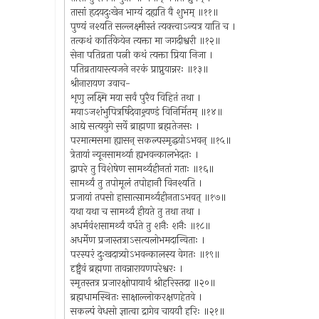
तासां हृदयदुःखेन भाग्यं दह्यति वै शुभम् ॥११॥
पुण्यं नश्यति सल्लक्ष्मीस्तं त्यक्त्वाऽन्यत्र याति च ।
तत्कथं कार्तिकेयेन त्यक्ता मा जगदीश्वरी ॥१२॥
सेना पतिव्रता पत्नी कथं त्यक्ता प्रिया निजा ।
पतिव्रतायास्त्यजने नरकं प्राप्नुयान्नरः ॥१३॥
श्रीनारायण उवाच-
शृणु लक्ष्मि मया सर्वं पुरैव विहितं तथा ।
मयाऽजशंभुपित्रर्षिदेवाश्र्यण्डं विनिर्मितम् ॥१४॥
आद्ये सत्ययुगे सर्वे ब्राह्मणा ब्रह्मतेजसः ।
परमात्मसमा ह्यासन् सकल्पस्मृद्धयोऽभवन् ॥१५॥
त्रेतायां न्यूनसामर्थ्या ह्यभवन्कालभेदतः ।
द्वापरे तु विशेषेण सामर्थ्यहीनतां गताः ॥१६॥
सामर्थ्यं तु तपोमूलं तपोहानौ विनश्यति ।
प्रजायां तपसो हासात्सामर्थ्यहीनताऽभवत् ॥१७॥
यथा यथा च सामर्थ्यं हीयते तु तथा तथा ।
अधर्मवंशसामर्थ्यं वर्धते तु शनैः शनैः ॥१८॥
अधर्मेण प्रजास्तत्राऽसत्यलोभमदान्विताः ।
परस्परं दुःखदात्र्योऽभवन्कालस्य वेगतः ॥१९॥
दृष्ट्वैवं ब्रह्मणा तावन्नारायणपरेश्वरः ।
स्मृतस्तत्र प्रजारक्षोपायार्थं श्रीहरिस्तदा ॥२०॥
ब्रह्मधामस्थितः साक्षाल्लोकरक्षणहेतवे ।
सकल्पं वेधसो ज्ञात्वा द्रागेव चाययौ हरिः ॥२१॥