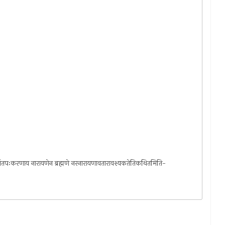
रह्मचर्यतपःकरणाय नारायणेन ब्रह्मणे नरनारायणावतारावश्यकतेतिकथितमिति-