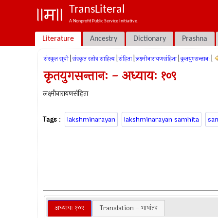
TransLiteral
A Nonprofit Public Service Initiative.
Literature
Ancestry
Dictionary
Prashna
|
|
|
|
|
संस्कृत सूची
संस्कृत स्तोत्र साहित्य
संहिता
लक्ष्मीनारायणसंहिता
कृतयुगसन्तानः
कृतयुगसन्तानः - अध्यायः १०९
लक्ष्मीनारायणसंहिता
Tags
:
lakshminarayan
lakshminarayan samhita
sa
अध्यायः १०९
Translation - भाषांतर