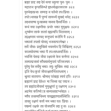
ब्रह्मा प्राह तदा देवं नत्वा स्तुत्वा पुनः पुनः ।
महाराज कृपासिन्धो ह्यधमोद्धारकारक ॥२॥
युगभेदात्प्रजाः सम्यङ् न वर्तन्ते तपःप्रियाः ।
तपोऽभावान्न वै पुण्यं सामर्थ्यं सुखदं भवेत् ॥२३॥
तदभावाच्च दुःखाढ्या मानवा दैववर्जिताः ।
कथं मया रक्षणीयाः प्रभो! भक्ता मुमुक्षवः ॥२४॥
शुष्केण साकं सरसं दह्यत्यपि निरागसम् ।
तद्रक्षणाय भगवन् कमुपायं करोमि वै ॥२५॥
भक्तानां तपसो योगाद् भजनात्परमेश्वर ।
सर्वे जीवाः प्रसुखिनो भवन्त्येव हि निश्चितम् ॥२६॥
कालयोगाच्च भक्ता वै तपःसाधनवर्जिताः ।
भवन्ति चेत्तदा जीवा रक्ष्यन्ते केन कर्मणा ॥२७॥
तस्मात्प्रजानां सौख्यार्थमुपायं परिकल्पय ।
युगेषु येन सर्वेषु भक्ताः स्युः सुखिनः सदा ॥२८॥
इति वेधःकृतां जीवरक्षागर्भितराधनाम् ।
श्रुत्वा नारायणः श्रीमान् परंब्रह्म स्वयं हरिः ॥२९॥
ब्रह्माणं प्राह देवेश! मा चिन्ता वह पद्मज ।
तव ब्रह्मांडजीवानां मुमुक्षूणां तु रक्षणम् ॥३०॥
अहमेव करिष्येऽत्र नान्यस्तादृग्भवेदतः ।
मयैव तत्समाचिन्त्य यावद्ब्रह्माण्डसंस्थितिः ॥३१॥
तावत्तु रक्षणं कार्यं मम भक्ता यतः प्रियाः ।
यद्यन्यं रक्षकं तत्र योजयामि तदा तु सः ॥३२॥