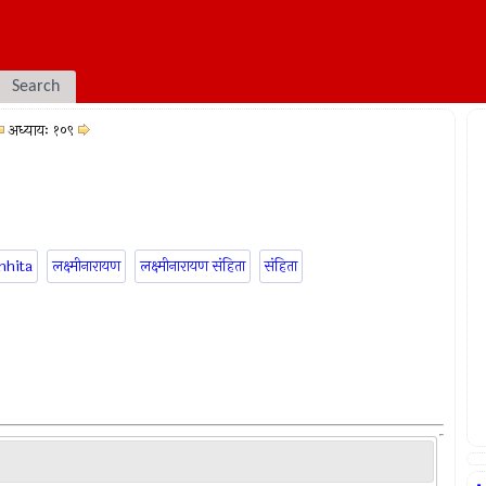
Search
अध्यायः १०९
mhita
लक्ष्मीनारायण
लक्ष्मीनारायण संहिता
संहिता