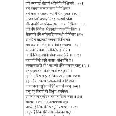
ततोऽप्यन्यन्न श्रोतव्यं श्रोत्रेणेति विशिष्यते ॥४४॥
ततो रसनया चान्यन्न रस्यं वै विशिष्यते ।
ततो वाचा न वक्तव्यं तपो वै श्रेष्ठमुच्यते ॥४५॥
ऊर्ध्वहस्तश्चैकपादो निराहारस्तपःस्थितः ।
मौनादप्यधिकः प्रोक्तस्तापसः कष्टमास्थितः ॥४६॥
ततोऽपि निर्जलः श्रेष्ठस्ततोऽप्यकल्पितक्रियः ।
श्रेष्ठस्ततोऽपि सर्वस्मान्निष्कामश्चोर्ध्ववीर्यवान् ॥४७॥
ऊर्ध्वरेता ब्रह्मचारी रत्यभावाद्विशिष्यते ।
सर्वेन्द्रियेभ्यो लिंगस्य निरोधो बलवत्तपः ॥४८॥
रसनाया निरोधश्च मनोनिरोध इत्यपि ।
धातोर्निरोधस्त्वग्रोधो रोधाश्चत्वार ईरिताः ॥४९॥
ब्रह्मचर्ये निरोधास्ते चत्वारः संभवन्ति वै ।
तस्मात्कष्टतरो रोधो नाऽन्योऽस्ति बलवान् खलु ॥५०॥
येन ब्रह्मव्रतं सांगोपांगं संपालितं तु सः ।
मूर्तिमान् वै परब्रह्म हरिर्नास्त्यत्र संशयः ॥५१॥
ब्रह्मचर्यव्रतस्थस्याऽन्यत्कर्तव्यं न शिष्यते ।
कान्ताकनकसूत्रेण वेष्टितं सकलं जगत् ॥५२॥
तासु तेषु विरक्तो यो द्विभुजः परमेश्वरः ।
ब्रह्मचर्यबलात् सोऽत्र तारयत्यखिलं जगत् ॥५३॥
अहमन्ने निवसामि शुद्धसत्त्वमयः प्रभुः ।
जाठरेऽहं निवसामि परातृप्तिप्रदः प्रभुः ॥९४॥
धातुष्वहं निवसामि रजोवीर्यात्मकः प्रभुः ।