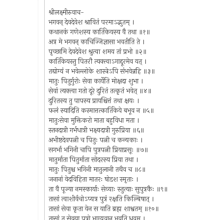
श्रीलक्ष्मीरुवाच-
भगवन् देवदेवेश श्रावितं परमाऽद्भुतम् ।
कथानकं गणेशस्य कार्तिकेयस्य वै तथा ॥१॥
अत्र मे भगवन् काचिज्जिज्ञासा भवतीति ते ।
पृच्छामि देवदेवेश श्रुत्वा शमय तां प्रभो ॥२॥
कार्तिकेयस्तु पितरौ त्यक्त्वाऽगाद्दूरमेव यत् ।
तद्योग्यं न भवेल्लोके शास्त्रेऽपि संभवेन्नहि ॥३॥
मातुः पितुर्गुरोः सेवा कार्येति मोक्षदा शुभा ।
सेवां त्यक्त्वा गतो दूरे दुरितं तत्कृतं भवेत् ॥४॥
दुरितस्य तु पापस्य प्रायश्चित्तं तथा क्षयः ।
फलं स्यादिति कस्मात्तत्कार्तिकेये बभूव न ॥५॥
मातुःसेवा मुक्तिकरो माता बहुविधा मता ।
स्तनदात्री गर्भधात्री भक्ष्यदात्री गुरुप्रिया ॥६॥
अभीष्टदेवपत्नी च पितुः पत्नी च कन्यकाः ।
सगर्भा भगिनी चापि पुत्रपत्नी प्रियाप्रसूः ॥७॥
मातुर्माता पितुर्माता सोदरस्य प्रिया तथा ।
मातुः पितुश्च भगिनी मातुलानी तथैव च ॥८॥
जनानां वेदविहिता मातरः षोडश स्मृताः ।
ता वै पूज्या नमस्कार्याः सेव्याः स्तुत्याः सुपुत्रकैः ॥९॥
तासां त्वाशीर्वचोऽप्यत्र पुत्रं रक्षति किल्बिषात् ।
तासां सेवा कृता येन स याति ब्रह्म शाश्वतम् ॥१०॥
तासां तु सेवया पुत्रो भाग्यवान् भवति ध्रुवम् ।