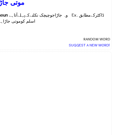
موتی جاڑا
noun
وہ جاڑاجوچیچک نکلنےکےپہلےآتاہے Ex.
ڈاکٹرکےمطابق
اسلم کوموتی جاڑاہے
RANDOM WORD
SUGGEST A NEW WORD!