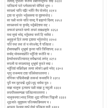
तस्माद् भूपाल! कर्तव्यं स्त्रीभिर्भर्तृवचः सदा ॥२३॥
पातिव्रत्यं परो धर्मस्तारको योषितां शुभः ।
सापत्न्यं चापि यद्वैरं भर्तरि नैव योजयेत् ॥२४॥
इष्टा या भूपते! भर्तुस्तस्या या दुष्टमाचरेत् ।
सा पत्नी नरकं याति यावद् वै ब्रह्मणो दिनम् ॥२५॥
सापत्नभावं या कुर्याद् भर्तृस्नेहेष्टया सह ।
तत्फलं प्राप्यते याम्ये तापनं ताम्रभ्राष्ट्रके ॥२६॥
यथा सुखं भवेद् भर्तुस्तथा कार्यं हि भार्यया ।
अनुकूलं हितं तस्या इष्टाया भर्तुराचरेत् ॥२७॥
पतिं यथा तथा तां च संपश्येद् वै पतिव्रता ।
हीनायाश्चापि शुश्रूषां कृत्वा याति त्रिविष्टपम् ॥२८॥
सर्वान् भोगानवाप्नोति भर्तुरिष्टं करोति या ।
ईर्ष्याभावपरित्यागात् सर्वेश्वरपदं लभेत् ॥२९॥
सपली या सपत्न्यास्तु शुश्रूषां कुरुते सदा ।
भर्तुरिष्टां सन्निरीक्ष्य तस्या लोकोऽक्षयो भवेत् ॥३०॥
शृणु राजन्मया दृष्टा पतिसेवापरायणा ।
गणिका पद्मिनीनाम्नी तत्कथां कथयामि ते ॥३१॥
पूर्वे मम गृहपार्श्वे शूद्रोऽभूद् भार्यया युतः ।
नाम्ना भालुक इत्यस्य पत्नी नाम्ना तु माटुली ॥३२॥
रूपयौवनसम्पन्ना पातिव्रत्यपरायणा ।
भालुकस्याऽभवत् त्विष्टा शूद्रा गणिका पिङ्गली ॥३३॥
शूद्रजातेः सुदुष्टस्य परित्यक्तक्रियस्य च ।
आचरद् वेश्यया सार्धं सेवां पतिव्रता सती ॥३४॥