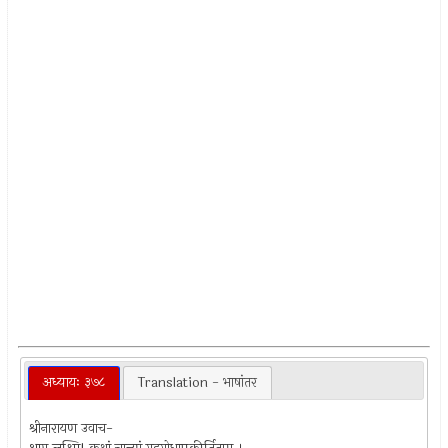
अध्यायः ३७८
Translation - भाषांतर
श्रीनारायण उवाच-