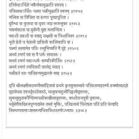
हरिर्यथाऽर्चितो भक्तैर्भक्तानुद्धरति स्वयम् ।
पतिस्तथाऽर्चितः पत्न्या पत्नीमुद्धरति स्वयम् ॥१४७॥
मलिना वा विचित्ता वा रुग्णा पूयप्रपूरिता ।
दुर्गन्धा वा कुरूपा वा वृका जडा सजन्तुका ॥१४८॥
मद्यमांसरता वा दुर्वाणी दुष्टा मलान्विता ।
यादृशी तादृशी वा स्याद् राक्षसी वा पिशाचिका ॥१४९॥
भूती प्रेती च वेताली डाकिनी कालिकापि वा ।
पत्न्यां तस्यामेव पतिः रन्तुमिच्छति वै गृहे ॥१५०॥
अभयं रमणं यत्र स वै धर्मः सनातनः ।
सभयं रमणं यत्राऽधर्मः सम्परिकीर्तितः ॥१५१॥
अभयं रमणं रमयितारौ तारयेद् भयात् ।
पत्नीव्रतं ततः पातिव्रत्यमुद्धारकं सदा ॥१५२॥
इति श्रीलक्ष्मीनारायणीयसंहितायां प्रथमे कृतयुगसन्ताने पतिव्रतामाहात्म्ये रुक्मांगदराज्ञे
गृहगोधया स्वभर्तृवशीकारो, भालुकमाटुलीपिङ्गलीवृत्तान्तः,
सुमन्तुसुताकौण्डिन्यपत्नीकाष्ठीलावृत्तान्तः, काशीराजपुत्री वृत्तान्तः,
भर्तृसेवैकदिनजपुण्यदानेन तासां मुक्तिः, पतिव्रतानां विशेषता पतिं प्रति चेत्यादि
निरूपणनामाऽष्टसप्तत्यधिकत्रिशततमोऽध्यायः ॥३७८॥