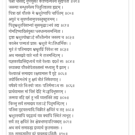
पत्नी चासीद् गुणयुक्ता कौण्डिन्यस्य सुदर्पिता ॥७९॥
जनन्या बन्धुवर्गस्य पितुरिष्टतया ह्यहम् ।
पित्रा दत्तं यौतकं मे श्वशुरेणापि चार्पितम् ॥८०॥
अयुतं च सुवर्णानामुपवस्तुबहूत्तमम् ।
पितृश्वशुरवित्ताभ्यां सुसमृद्धाऽभवं तदा ॥८१॥
गोमहिष्यादिसंयुक्ता धनधान्यसमन्विता ।
इष्टा श्वशुरयोश्चाऽहं सौशील्येन जनस्य च ॥८२॥
कालेन पञ्चतां प्राप्तः श्वशुरो मेऽतिधार्मिकः ।
मृतं तं पतिमादाय श्वश्रूरग्निं विवेश सा ॥८३॥
अथ मासद्वये याते भर्ता मे राजमन्दिरम् ।
यज्ञकार्यप्रसिद्ध्यर्थं गतो वेश्याः ददर्श सः ॥८४॥
रूपाढ्या यौवनोपेतास्तासां मध्यात्तु वै द्वयम् ।
वेश्यारत्नं समादाय रक्षयामास वै गृहे ॥८५॥
तयोर्वित्तमशेषं तु क्षयं नीतं निषेवणात् ।
वर्षत्रये गते निःस्वो जातः पतिर्ममाऽथ सः ॥८६॥
प्रार्थयामास मां वित्तं देहि मेऽङ्गविभूषणम् ।
तन्मया नहि दत्तं तु भर्त्रे व्यसनिने तदा ॥८७॥
किन्तु सर्वं समादाय गताऽहं पितृमन्दिरम् ।
पतिना गृहवस्त्वादि विक्रीतं क्षयितं च तत् ॥८८॥
श्वशुरस्यापि यद्द्रव्यं यत्र क्वापि स्थितं त्वभूत् ।
सर्वं तत् क्षयितं तेन क्षेत्रभाण्डपरिच्छदम् ॥८९॥
अथ नावं समारुह्य द्रव्यार्थं कृतमानसः ।
गतः समुद्रमार्गेण दूरं यावत्तदाऽनिलैः ॥९०॥