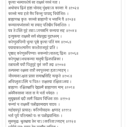
कृत्वा भस्मावशेषं सा राक्षसं गगनं गता ।
अथोवाच द्विजं हृष्टा भोगान् भुंक्ष्वाऽत्र कान्त! मे ॥१०२॥
कान्तो मया हतो नैव किन्तु पापाद् वियोजितः ।
ब्राह्मणश्च कृतः कान्तो ब्राह्मणी च भवामि वै ॥१०३॥
कन्यात्वध्वंसको मा स्यात् पतिश्चैव विनाशितः ।
यत्र तेऽस्ति गृहं तत्राऽऽगच्छामि कन्यया सह ॥१०४॥
इत्युक्त्वा राक्षसी सर्वं संप्रगृह्य गुहाधनम् ।
करेणुरूपिणी भूत्वा पृष्ठे कृत्वा पतिं मम ॥१०५॥
ययावाकाशमार्गेण काशीराजगृहं प्रति ।
पृष्ठात् करेणुरूपिण्याः सकन्योऽवातरद् द्विजः ॥१०६॥
करेणुश्चाऽभवत्कन्या मानुषी द्विजपत्निका ।
रत्नावली ययौ पितृगृहं वृत्तं जगौ तदा ॥१०७॥
तल्पस्था रक्षसा रात्रौ स्वपुरस्था हृताऽप्यहम् ।
जीवमानाऽक्षता प्राप्ता समाश्वसिहि मत्कृते ॥१०८॥
अविप्लुताऽस्मि च पितः! राक्षस्या रक्षिताऽनया ।
ब्राह्मणः रक्षितश्चापि देह्यस्मै ब्राह्मणाय माम् ॥१०९॥
अनेनैकासना जाता स मे भर्ता भवेदतः ।
सुद्युम्नस्तां ददौ तस्मै विप्राय विधिना ततः ॥११०॥
कन्यां च राक्षसीं पत्नीद्वयमादाय वाडवः ।
महोदयपुरं प्रायात्। करिणीवाहनः क्षणात् ॥१११॥
भर्ता पूर्वं परित्यक्तो यः स पत्नीद्वयान्वितः ।
सुसमृद्धः श्रुतश्चाद्य तेन चाऽऽकारिताऽप्यहम् ॥११२॥