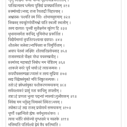
शृणु लक्ष्मि! कथां चान्यां गृहगोधाप्रकीर्तिताम् ।
पातिव्रत्यस्य धर्मस्य पुष्टिदां प्राक्प्रवर्तिताम् ॥१॥
रुक्मांगदोऽभवद् राजा रैवताद्रौ विहारवान् ।
अश्वारूढः पश्यति स्म गिरेः शोभामनुत्तमाम् ॥२॥
निखनन् स्वखुरेणोर्वीमश्वो याति स्थलीं स्थलीम् ।
तस्य दारयतः पृथ्वीं सुतीक्ष्णेन खुरेण हि ॥३॥
भूभागान्तर्गता काचिद् भूमिगोधा प्रकर्तिता ।
विदीर्यमाणां नृपतिरपश्यत्स दयापरः ॥४॥
शीतलेन जलेनाऽभ्यषिंचत्ता स विमूर्छिताम् ।
अवाप चेतनां लक्ष्मि! शीतवारिप्रसेचनात् ॥५॥
राजानमग्रतो वीक्ष्य गोधा वचनमब्रवीत् ।
रुस्मांगद महाबाहो निबोध मम चेष्टितम् ॥६॥
शाकले नगरे पूर्वं भार्याऽहं त्वग्रजन्मनः ।
रूपयौवनसम्पन्नाऽप्यासं न तस्य सुप्रिया ॥७॥
सदा विद्वेषसंयुक्तो मयि निष्ठुरजल्पकः ।
ततोऽहं क्रोधसंयुक्ता वशीकरणमन्त्रकम् ॥८॥
सर्ववश्यकरं प्राप्तुं गता काचित्तु तापसीम् ।
तत्राऽहं प्रणता भूत्वा पद्भ्यां न्यस्यांऽगुलीयकम् ॥९॥
निवेद्य मम भर्तुस्तु विमाननं स्थिराऽभवम् ।
तयोक्ताऽहं तदा राजन् प्रयोगार्थं समन्त्रकम् ॥१०॥
चूर्णो रक्षान्वितो ह्येषः सर्वभूतवशंकरः ।
त्वया भर्तरि संयोज्यो दुग्धपाने च मस्तके ॥११॥
भविष्यति पतिर्वश्यो द्वेषं नैव करिष्यति ।