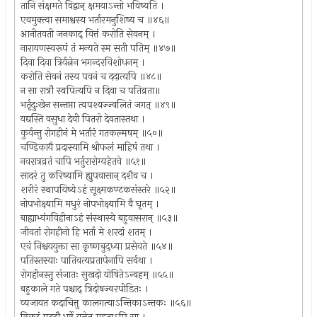
तानि संक्षमते विद्वान् क्षमयाऽन्तो भविष्यति ।
एवमुक्त्वा समाश्वस्य भर्तारमनुशिष्य च ॥४६॥
आनीतवती जनकाद् वित्तं करोति सेवनम् ।
नारायणस्वरूपं तं मन्यते स्म सती पतिम् ॥४७॥
दिवा दिवा त्रिर्यत्नेन भगन्दरविशोधनम् ।
करोति सेवनं तस्य पवनं च ददात्यपि ॥४८॥
न सा रात्रौ स्वपित्यपि न दिवा च पतिव्रता॥
भर्तृदुःखेन सन्तप्ता त्वपश्यज्ज्वलितं जगत् ॥४९॥
यद्यस्ति वसुधा देवी पितरो देवतास्तथा ।
कुर्वन्तु रोगहीनं मे भर्तारं गतकल्मषम् ॥५०॥
चण्डिकायै प्रदास्यामि श्रीफलं माहिषं तथा ।
नवरात्रव्रतं चापि भर्तुरारोग्यहेतवे ॥५१॥
सादरं तु करिष्यामि ह्युपवासान् दशैव च ।
शरीरं स्थापयिष्येऽहं सूक्ष्मकण्टकसंस्तरे ॥५२॥
नोपभोक्ष्यामि मधुरं नोपभोक्ष्यामि वै घृतम् ।
बाह्याभ्यंगविहीनाऽहं संस्थास्ये बहुवासरान् ॥५३॥
जीवतां रोगहीनो हि भर्ता मे शरदां शतम् ।
एवं निश्चययुक्ता सा कृष्णबुद्ध्या प्रसेवते ॥५४॥
पतिस्तस्याः पातिवत्यप्रतापेनापि सर्वथा ।
रोगहीनस्तु संजातः सुखदो योषितेऽन्वहम् ॥५५॥
बहुकाले गते पश्चाद् त्रिदोषज्वरपीडितः ।
व्यजायत कदाचित्तु कालगत्याऽन्तिकाऽन्तकः ॥५६॥