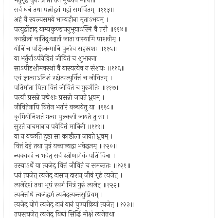
भर्तुर्गृहं पुनः प्राप्ता तेन मुख्यैव मानिता ।
सर्वं धनं तथा पत्नीद्वयं मह्यं समर्पितम् ॥११३॥
अहं वै स्वल्पसमये भाग्यहीना मृताऽभवम् ।
पत्युर्द्रोहाद् याम्यकुण्डाननुभूयाऽस्मि वै तरौ ॥११४॥
काष्ठीलां चातिदुःखार्ता जाता यास्यामि पाशवीम् ।
योनिं च पक्षिजन्मानि पुनरेव सहस्रशः ॥११५॥
या भर्तुर्नाऽर्पयेद्वित्तं जीवितं च शुभानना ।
साऽपीदृशीमवस्थां वै यास्यत्येव न संशयः ॥११६॥
एवं ज्ञात्वाऽनिशं रक्षेत्पत्युर्वित्तं च जीवितम् ।
पतिर्माता पिता वित्तं जीवितं च गुरुर्गतिः ॥११७॥
पत्यौ प्रसन्ने पद्मेशः प्रसन्नो जायते ध्रुवम् ।
जीवितेनापि वित्तेन भर्तारं वञ्चयेत्तु या ॥११८॥
कृमियोनिशतं गत्वा पुल्कसी जायते तु सा ।
सुरतं याचमानाय पयेवित्तं मानिनी ॥११९॥
या न यच्छति दुष्टा सा काष्ठीला जायते ध्रुवम् ।
वित्तं देहं तथा पुत्रं यच्चान्यद्वा भवेद्धनम् ॥१२०॥
न्यक्कारं च भवेत् सर्वं स्त्रीणामेकं पतिं विना ।
तस्याऽर्थे वा त्यजेद् वित्तं जीवितं च समन्ततः ॥१२१॥
धनं त्यजेत् त्यजेद् दासान् दारान् जीवं गृहं त्यजेत् ।
त्यजेद्देशं तथा भूपं स्वर्गं मित्रं गुरुं त्यजेत् ॥१२२॥
त्यजेत्तीर्थं त्यजेद्धर्मं त्यजेदत्यन्तसुप्रियम् ।
त्यजेद् योगं त्यजेद् दानं यानं पुण्यक्रियां त्यजेत् ॥१२३॥
तपस्त्यजेत् त्यजेद् विद्यां सिद्धिं मोक्षं त्यजेत्तथा ।