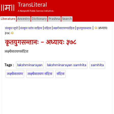
TransLiteral
A Nonprofit Public Service Initiative.
Literature
Ancestry
Dictionary
Prashna
Search
|
|
|
|
|
अध्यायः
संस्कृत सूची
संस्कृत स्तोत्र साहित्य
संहिता
लक्ष्मीनारायणसंहिता
कृतयुगसन्तानः
३७८
कृतयुगसन्तानः - अध्यायः ३७८
लक्ष्मीनारायणसंहिता
Tags
:
lakshminarayan
lakshminarayan samhita
samhita
लक्ष्मीनारायण
लक्ष्मीनारायण संहिता
संहिता