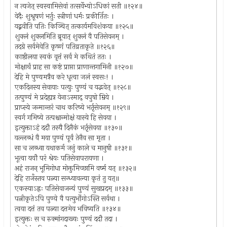
न त्यजेत् स्वस्वामिसेवां तत्सर्वेभ्योऽधिकां सती ॥१२४॥
वेदैः शुश्रूषणं भर्तुः स्त्रीणां धर्मः प्रकीर्तितः ।
यद्ब्रवीति पतिः किञ्चित् तत्कार्यमविशंकया ॥१२५॥
शुक्लं शुक्लमिति ब्रूयात् शुक्लं वै पतिसेवनम् ।
तदग्रे सर्वमेवेति कृष्णं पतिव्रताकृते ॥१२६॥
काष्ठीलया स्वकं वृत्तं सर्व मे कथितं ततः ।
मोक्षार्थं प्राह सा कष्टं प्राप्ता प्राणान्तगामिनी ॥१२७॥
देहि मे पुण्यमत्रैव करे धृत्वा जलं स्वसः! ।
एकदिनस्य सेवायाः पत्युः पुण्यं च यद्भवेत् ॥१२८॥
तत्पुण्यं मे प्रदेह्यत्र येनाऽस्माद् वपुषो म्रिये ।
प्राप्स्ये जन्मान्तरं चाथ करिष्ये भर्तृसेवनम् ॥१२९॥
स्वर्ग गमिष्ये तत्पश्चान्मोक्षं यास्ये हि सेवया ।
इत्युक्ताऽहं ददौ तस्यै दिनैकं भर्तृसेवया ॥१३०॥
यल्लब्धं वै मया पुण्यं पूर्वं तेनैव सा मृता ।
सा च लब्ध्वा यथाकर्म जनुं काले च मानुषी ॥१३१॥
भूत्वा ययौ परं श्रेयः पतिसेवापरायणा ।
अहं राजन् भूमिगोधा मोक्तुमिच्छामि वर्ष्म यत् ॥१३२॥
देहि राजँस्तव पत्न्या सन्ध्यावल्या कृतं तु यत्॥
एकस्याऽह्नः पतिसेवाजन्यं पुण्यं सुखप्रदम् ॥१३३॥
पत्नीकृतेऽपि पुण्ये वै पत्युर्भोगोऽस्ति सर्वथा ।
त्वया दत्तं तव पत्न्या दत्तमेव भविष्यति ॥१३४॥
इत्युक्तः स च रुक्मांगदाख्यः पुण्यं ददौ तदा ।