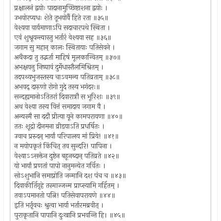
प्रक्षालनं द्वयोः पादानामुच्छिष्टाशना द्वयोः ।
उभयोरप्यधः शेते तूभयोर्वै हिते रता ॥३५॥
वेश्यया वार्यमाणाऽपि सदाचारपथे स्थिता ।
एवं शुश्रूयन्त्यास्तु भर्तारं वेश्यया सह ॥३६॥
जगाम सु महान् कालः स्थितायाः पतिसेवने ।
अथैकदा तु तद्भर्ता माहिषं मूलकान्वितम् ॥३७॥
अभक्षयत्तु निष्पावं दुर्मेधास्तैलमिश्रितम् ।
तदपथ्यभुजस्तस्य चाऽवमन्य पतिव्रताम् ॥३८॥
अभवद् दारुणो रोगो गुदे तस्य भगंदरः॥
सन्दह्यमानोऽतितरां दिवारात्रौ स भूरिशः ॥३९॥
अथ वेश्या तस्य वित्तं समादाय जगाम वै ।
अन्यस्मै सा ददौ प्रीत्या यूने कामपरायणा ॥४०॥
ततः शूद्रो दीनमना व्रीडयाऽति प्रधर्षितः ।
उवाच प्ररुदन् भार्यां परिपालय मां प्रिये! ॥४१॥
न मयोपकृतं किंचित् तव सुन्दरि! पापिना ।
वेश्याऽऽसक्तेन दुष्टेन बहूनब्दान् पतिव्रते ॥४२॥
यो भार्यां प्रणतां पापो नानुमन्येत गर्वितः ।
सोऽशुभानि समाप्नोति जन्मानि दश पंच च ॥४३॥
दिवाकीर्तिगृहे तस्माज्जन्म प्राप्स्यामि गर्हितम् ।
तवाऽपमानतो पत्नि! पतिसेवापरायणे ॥४४॥
इति भर्तृवचः श्रुत्वा भार्या भर्तारमब्रवीत् ।
पुराकृतानि पापानि दुःखानि प्रभवन्ति हि। ॥४५॥