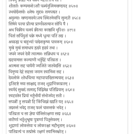
त्रिकटुं प्रददौ भर्त्रे यत्नेन महताऽपि सा ।
शीतार्तः कम्पमानोऽसौ पत्न्यंगुलिमखण्डयत् ॥५७॥
उभयोर्दन्तयोः श्लेषः सुदृढः समपद्यत ।
अगुल्याः खण्डमास्येऽस्य स्थितमेवापि सुन्दरी ॥५८॥
सिषेवे परया प्रीत्या प्राणाँस्तत्याज सोपि वै ।
अथ विक्रीय वलयं क्रीत्वा काष्ठानि भूरिशः ॥१९॥
चितां सर्पियुतां चक्रे मध्ये धृत्वा पतिं तदा ।
अवरुह्य च बाहुभ्यां पादेनाकृष्य पावकम् ॥६०॥
मुखे मुखं समाधाय हृदये हृदयं तथा ।
जघने जघनं देवी त्वात्मनः सन्निधाय च ॥६१॥
दाहयामास कल्याणी भर्तुर्देहं पतिव्रता ।
आत्मना सह चार्वंगी ज्वलिते जातवेदसि ॥६२॥
विमुच्य देहं सहसा जगाम स्वामिना सह ।
देवलोकं शोधयित्वा महापापादिसञ्चयान् ॥६३॥
इतिदृष्टं मया साक्षाद् राजन् शूद्राणिकाव्रतम् ।
स्वर्गदं सुखदं तस्माद् विद्विषेन्न पतिप्रियाम् ॥६४॥
स्वहस्तेन प्रियां भर्तुर्भार्यां संभोजयेत् सती ।
सपत्नीं तु सपत्नी हि किंचिदन्नं ददाति यत् ॥६५॥
तदनन्तं भवेद् राजन् फलं चानन्तकं भवेत् ।
पतिव्रता च सा ज्ञेया योनिसंरक्षणा सदा ॥६६॥
नारीणां भर्तृशुश्रूषा पुत्राणां पितृसेवनम् ।
शूद्राणां लोकसेवा च लोकरक्षा महीभृताम् ॥६७॥
पातिव्रत्यं च तत्प्रोक्तं रक्षणं स्वामिनश्चरेत् ।