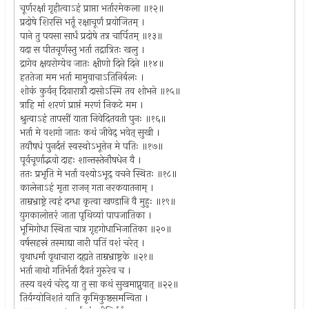
चूर्णरक्षां गृहीत्वाऽहं प्राप्ता भर्तारमेकला ॥१२॥
प्रदोषे शिरसि भर्तू रक्षाचूर्णं प्रयोजितम् ।
पाने तु पयसा सार्धं प्रदोषे तत्र चार्पितम् ॥१३॥
यदा स पीतचूर्णस्तु भर्ता तद्रात्रितः खलु ।
द्रागेव क्षयरोग्येव जातः क्षीणो दिने दिने ॥१४॥
हततेजा मम भर्ता मामुवाचाऽतिनिर्बलः ।
शोकं कुर्वन् दिवारात्रौ दासोऽस्मि तव शोभने ॥१५॥
त्राहि मां शरणं प्राप्तं मरणं निकटे मम ।
श्रुत्वाऽहं तापसीं याता निवेदितवती पुनः ॥१६॥
भर्ता मे वशगो जातः कथं जीवेद् भवेत् सुखी ।
तयौषधं पुनर्दत्तं स्वस्थोऽभूत्तेन मे पतिः ॥१७॥
पूर्वचूर्णाद्भवो दाहः शान्तस्तेनौषधेन वै ।
ततः प्रभृति मे भर्ता वश्योऽभूद् वचने स्थितः ॥१८॥
कालेनाऽहं मृता राजन् गता नरकयातनाम् ।
ताम्रभ्राष्ट्रे त्वहं दग्धा कृत्वा खण्डानि वै मुहुः ॥१९॥
युगकालोत्तरं जाता पृथिव्यां पापजातिका ।
भूमिगोधा स्थिता चात्र गृहगोधाभिजातिका ॥२०॥
वर्षसहस्रं तस्माद्या नारी पतिं वशं चरेत् ।
वृथाधर्मा वृथाचारा दह्यते ताम्रभ्राष्ट्रके ॥२१॥
भर्ता नाथो गतिर्भर्ता दैवतं गुरुरेव च ।
तस्य वश्यं चरेद् या तु सा कथं सुखमाप्नुयात् ॥२२॥
तिर्यग्योनिशतं याति कृमिकुष्ठसमन्विता ।