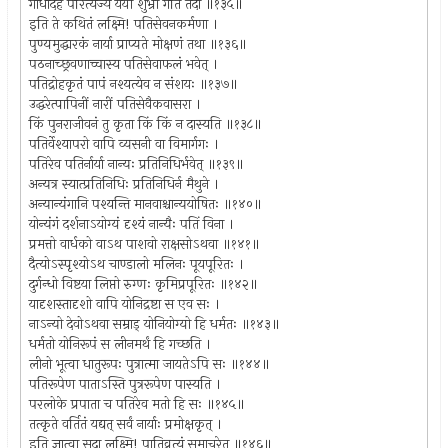
गोधादेहं परित्यज्य ययौ शुभ्रां गतिं तदा ॥१३५॥
इति ते कथितं लक्ष्मि! पतिसेवनकर्मणा ।
पुण्यमुद्धारकं नार्या प्राप्यते मोक्षणं तथा ॥१३६॥
पठनाच्छ्रवणाच्चास्य पतिसेवाफलं भवेत् ।
पतिद्रोहकृतं पापं नश्यत्येव न संशयः ॥१३७॥
उद्धरेत्पापिनीं नारीं पतिसेवैकवासरा ।
किं पुनराजीवनं तु कृता किं किं न दास्यति ॥१३८॥
पतिर्वेश्यापरो वापि व्यसनी वा विमार्गगः ।
पतिरेव पतिर्नार्या नान्यः प्रतिनिधिर्भवेत् ॥१३९॥
अन्यत्र स्यात्प्रतिनिधिः प्रतिनिधिर्न मैथुने ।
अन्यान्यंगानि पश्यन्ति मानवाश्चान्ययोषितः ॥१४०॥
योन्यंगं दर्शनाऽयोग्यं दृश्यं नान्यैः पतिं विना ।
प्रमत्तो वार्धको वाऽथ पाशवो राक्षसोऽथवा ॥१४१॥
दैत्योऽस्पृश्योऽथ चाण्डालो मलिनः पूयपूरितः ।
दुर्गन्धो विष्टया लिप्तो रुग्णः कृमिप्रपूरितः ॥१४२॥
यादृशस्तादृशो वापि योनिद्रष्टा स एव सः ।
नाऽन्यो देवोऽथवा सम्राड् योनियोग्यो हि धर्मतः ॥१४३॥
धर्मतो योनिरूपं स लीनमर्थं हि गच्छति ।
लीनो भूत्वा धातुरूपः पुत्रात्मा जायतेऽपि सः ॥१४४॥
पतिरूपेण पाताऽस्ति पुत्ररूपेण पास्यति ।
परलोके प्रपाता च पतिरेव मतो हि सः ॥१४५॥
तत्कृते वर्तितं यद्यत् सर्वं नार्याः प्रमोक्षकृत् ।
इति ज्ञात्वा सदा लक्ष्मि! पातिव्रत्यं समाचरेत् ॥१४६॥