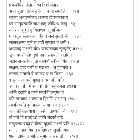
प्रभंजनैर्वशं नीता नौका विशीर्णता गता ।
अन्ये मृताः पतिर्मे तु दैवात् काष्ठं समाश्रितः ॥९१॥
वायुना शुभपुण्येनाऽऽससाद द्वीपमल्पकम् ।
यत्र सामुद्ररत्नानि चाऽभवन् कोटिशः खलु ॥९२॥
तत्तीरं स मुहूर्तं तु विशश्राम क्षुधान्वितः ।
पक्ववृक्षफलान्यत्त्वा पीत्वा जलं सुखान्वितः ॥९३॥
सालवृक्षस्य मूले स रात्रौ सुष्वाप वै श्रमी ।
अभ्यगाद् राक्षसो घोरः कन्यामादाय सुन्दरीम् ॥९४॥
शुभां काशीपतेः पुत्रीं नाम्ना रत्नावलीं सतीम् ।
जहार राजसौधात् तां भक्ष्यार्थं स्वीययोषितः ॥९५॥
राक्षसः प्राह पत्नीं च मद्भक्ष्य ंतु गुहामुखे ।
नररूपं समास्ते वै तमानय च मा चिरम् ॥९६॥
इत्युक्ता सा ययौ गुहाद्वारं मम पतिं प्रति ।
उवाच तु पतिं मे सा त्वां पतिं कर्तुमागता ॥९७॥
शक्तिं ददामि ते हस्ते मत्पतिं हन्तुमेव वै ।
यदि त्वमनया शक्त्या न हिंससि राक्षसम् ॥९८॥
खादयिष्यति दुर्मेधास्त्वां च मां च न संशयः ।
या गतिर्ब्रह्महत्यायां कुत्सिता प्राप्यते जनैः ॥९९॥
तां गतिं हि प्रपद्येऽहं वच्मि चेदनृतं यदि ।
इत्युक्त्वा ब्राह्मणं नीत्वा गुहायां राक्षसं प्रति ॥१००ऽ।
गता सा प्राह विप्रं तं प्रक्षिपस्व सुशक्तिकाम् ।
श्रत्वा द्रागेव तां शक्तिं मुमोच राक्षसं प्रति ॥१०१॥