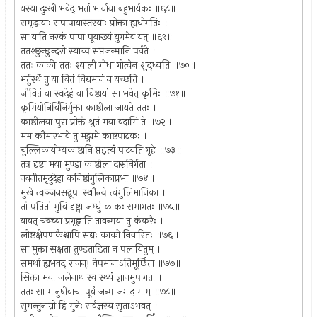
यस्या दुःखी भवेद् भर्ता भार्याया बहुभार्यकः ॥६८॥
समृद्धायाः सपापायास्तस्याः प्रोक्ता ह्यधोगतिः ।
सा याति नरकं पापा पूयाख्यं युगमेव यत् ॥६९॥
ततश्छुन्छुन्दरी स्याच्च सप्तजन्मानि पर्वते ।
ततः काकी ततः श्याली गोधा गोत्वेन शुद्ध्यति ॥७०॥
भर्तुरर्थे तु या वित्तं विद्यमानं न यच्छति ।
जीवितं वा स्वदेहं वा विष्ठायां सा भवेत् कृमिः ॥७१॥
कृमियोनिर्विनिर्मुक्ता काष्ठीला जायते ततः ।
काष्ठीलया पुरा प्रोक्तं श्रुतं मया वदामि ते ॥७२॥
मम कौमारभावे तु मद्ग्रामे काष्ठपाटकः ।
चुल्लिकायोग्यकाष्ठानि प्तइत्यं पाटयति गृहे ॥७३॥
तत्र दृष्टा मया मुण्डा काष्ठीला दारुनिर्गता ।
नवनीतमृदुदेहा कनिष्ठांगुलिकाप्रभा ॥७४॥
मुखे त्वञ्जनसद्रूपा स्थौल्ये त्वंगुलिमानिका ।
तां पतितां भुवि दृष्ट्वा जग्धुं काकः समागतः ॥७५॥
यावत् चञ्च्वा प्रगृह्णाति तावन्मया तु कंकरैः ।
लोष्ठक्षेपणकैश्चापि सद्यः काको निवारितः ॥७६॥
सा मुक्ता सक्षता तुण्डताडिता न पलायितुम् ।
समर्था ह्यभवद् राजन्! वेपमानाऽतिमूर्छिता ॥७७॥
सिक्ता मया जलेनाथ स्वास्थ्यं ज्ञानमुपागता ।
ततः सा मानुषीवाचा पूर्वं जन्म जगाद माम् ॥७८॥
सुमन्तुनाम्नो हि मुनेः सर्वज्ञस्य सुताऽभवत् ।