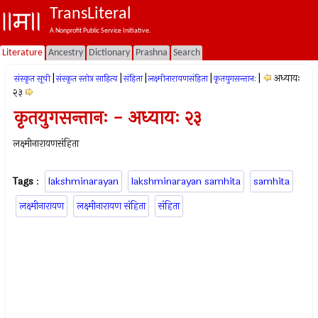
TransLiteral
A Nonprofit Public Service Initiative.
Literature
Ancestry
Dictionary
Prashna
Search
|
|
|
|
|
अध्यायः
संस्कृत सूची
संस्कृत स्तोत्र साहित्य
संहिता
लक्ष्मीनारायणसंहिता
कृतयुगसन्तानः
२३
कृतयुगसन्तानः - अध्यायः २३
लक्ष्मीनारायणसंहिता
Tags
:
lakshminarayan
lakshminarayan samhita
samhita
लक्ष्मीनारायण
लक्ष्मीनारायण संहिता
संहिता