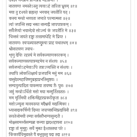
देवदेव जगन्नाथ प्राणप्रेष्ठ महाप्रभो! ।
नारायण! नमस्तेऽस्तु त्वयाऽहं तारिता ध्रुवम् ॥१॥
मया तु दृश्यते ब्रह्मन्! भगवान् जयतीति यत् ।
कस्य मन्त्रो भगवता जप्यते परमात्मना ॥२॥
त्वां जपन्ति सदा भक्ता नान्यद्वै जापपात्रकम् ।
सर्वैर्जप्यो भवान्देवो सोऽन्यं कं जपतीति मे ॥३॥
चिन्तनं जायते दृष्ट्वा तत्समाधेहि मे प्रिय! ।
नारायणः स्वपत्न्यास्तच्छ्रुत्वा प्राह यथातथम् ॥४॥
श्रीनारायण उवाच-
शृणु देवि! रहस्यं मे सर्वकल्याणकारकम् ।
सर्वकल्याणसत्पात्रमहमेव न संशयः ॥५॥
सर्वजप्योऽहमेवाऽपि तत्राऽप्यस्ति न संशयः ।
तथापि लोकशिक्षार्थं प्रजपामि मनुं मम ॥६॥
वासुदेवमहाविष्णुब्रह्मप्रभतिसृष्टयः ।
सम्यगुत्पादिता यावन्मया तावच्च तैः पुनः ॥७॥
जप्तुं मन्त्रोऽर्थितो मत्तो मया मन्मूर्तितस्ततः ।
मम मूर्तिमयी शक्तिर्मद्देहात्प्रकटीकृता ॥८॥
मत्तोऽन्यूना मत्स्वरूपा मदैश्वर्या मदात्मिका ।
ध्यानादाकर्षिणी दिव्या जपाच्छान्तिप्रदायिनी ॥९॥
रूपतेजोमयी रम्या सर्वसौभाग्यसुन्दरी ।
मोक्षसामर्थ्यसम्पन्ना कन्या द्वादशहायना ॥१०॥
दृष्ट्वा तां मुमुहुः सर्वे मुक्ता ईशास्तथा परे ।
किंकार्यविमूढास्ते वै बभूवुस्तु यदा तदा ॥११॥