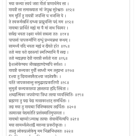
मया कन्या स्वयं जप्ता गीतां त्राणार्थमेव सा ।
गायत्री सा समाख्याता मां जेपुश्च सुरेश्वराः ॥१२॥
मम मूर्तिं तु गायत्रीं जपन्ति च भजन्ति ये ।
ते स्वकर्मखनिं दग्ध्वा प्राप्नुवन्ति पदं मम ॥१२॥
गायत्र्या प्रार्थितं मह्यं मा वै मां नाथ विस्मर ।
सर्वदा भवता रक्ष्या भवेयं सबला ततः ॥१४॥
पापानां पापकर्माणि दग्धुं प्रभ्व्यन्नथा कथम् ।
सामर्थ्यं यदि भवता मह्यं न दीयते हरे! ॥१५॥
ततो मया वरो दत्तस्त्वां स्मरिष्यामि वै सदा ।
ततो मदाज्ञया देवी गायत्री सर्वतो गता ॥१६॥
ईशलोकेष्वथ जीवब्रह्माण्डेष्वपि सर्वशः ।
गायत्री कन्यका गुर्वी साध्वी मम तनुप्रभा ॥१७॥
दृश्या तु दिव्यनयनैरदृश्या जडनेत्रकैः ।
वर्तते जापकानान्तु समुद्धारप्रकारिणी ॥१८॥
सुमूर्ता कन्यकारूपा ज्ञानरूपा हृदि स्थिता ।
शब्दात्मिका जपयोग्या त्रिधा तस्या व्यवस्थितिः ॥१९॥
ब्रह्मणा तु यदा वेदा मत्सकाशात् समर्थिताः ।
तदा मया तु गायत्र्या विनिष्कास्य तदर्पिताः ॥२०॥
तस्मात्सा वेदमातेति प्रसंख्यातिमुपागता ।
गायत्र्यो बह्व्योऽन्याश्च तस्याः सेवार्थमित्यपि ॥२१॥
मया सामर्थ्यलेशाद्वै मत्तन्वा प्रकटीकृताः ।
तास्तु लोकप्रलोकेषु मम भिन्नाभिधानतः ॥२२॥