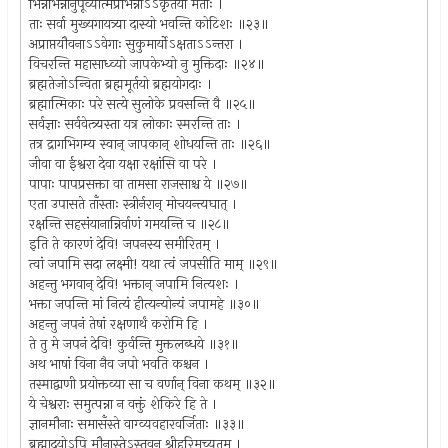
भिन्नभिन्नानुपूर्व्यात्मप्रभिन्नाऽऽकृतयो मताः ।
ताः सर्वा मुख्यगायत्र्या दास्यो भवन्ति कोटिशः ॥२३॥
अप्राप्तयौवनाऽऽवेगाः सुकुमार्योऽक्षताऽऽन्तरा ।
विचरन्ति महासाध्व्यो जापकेभ्यो नु मुक्तिदाः ॥२४॥
ब्रह्मतेजोऽन्विता ब्रह्ममूर्तयो ब्रह्मयोगदाः ।
ब्रह्मात्मिकाः परे सत्ये सुलोके प्रवसन्ति वै ॥२५॥
सर्वज्ञाः सर्ववेत्त्र्यस्ता यत्र लोकाः स्मरन्ति ताः ।
तत्र द्रागभिगम्य स्वान् जापकान् शोधयन्ति ताः ॥२६॥
जीवा वा ईश्वरा देवा यक्षा रक्षांसि वा परे ।
पापाः पापप्रसक्ता वा तामसा राजसाश्च ये ॥२७॥
एता उपासते ताँस्ताः स्त्रीर्नरान् मोचयन्त्यघात् ।
रक्षन्ति सहसंयानान्निर्वाणं गमयन्ति च ॥२८॥
इति ते कारणं देवि! जपनस्य समीरितम् ।
त्वां जपामि सदा लक्ष्मी! यथा त्वं जपसीति माम् ॥२९॥
अहन्तु भगवान् देवि! भक्तान् जपामि नित्यशः ।
भक्ता जपन्ति मां नित्यं हीत्यन्योन्यं जपामहे ॥३०॥
अहन्तु जपनं तेषां रक्षणार्थं करोमि हि ।
ते तु मे जपनं देवि! कुर्वन्ति मुक्तलब्धये ॥३१॥
अथ भाषां विना नैव जपो भवति कश्चन ।
तस्माद्वाणी प्रयोक्तव्या सा च वर्णान् विना कथम् ॥३२॥
ये चेश्वराः समुत्पन्ना न वक्तुं शेकिरे हि ते ।
ज्ञानमौनाः समासँस्ते वाग्व्यवहारवर्जिताः ॥३३॥
ब्रह्मादयोऽपि मौनास्तेऽस्तुवन् श्रीहरिमच्युतम् ।