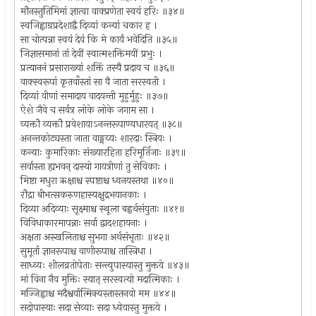
मौनस्तुतिमिमां ज्ञात्वा वाक्प्रणेता स्वयं हरिः ॥३४॥
स्वजिह्वाग्रप्रदेशाद्वै दिव्यां कन्यां चकार ह ।
सा चोत्पन्ना स्वयं देवं कि मे कार्यं भवेदिति ॥३५॥
जिज्ञासमानां तां देवीं स्वात्मशक्तिमयीं प्रभुः ।
प्रत्याननं प्रसाराख्यां शक्तिं तस्यै प्रदाय च ॥३६॥
वाक्स्वरूपां कृतवाँस्तां सा वै जाता सरस्वती ।
दिव्यां वीणां समादाय वादयन्ती मुहुर्मुहुः ॥३७॥
ऐशे जैवे च सर्वत्र लोके लोके जगाम सा ।
व्यक्तौ व्यक्तौ प्रवेशायाऽनन्तरूपाण्यधारयत् ॥३८॥
अनन्तकोट्यस्ता जाता वाङ्मय्यः शारदाः स्त्रियः ।
कन्याः कुमारिकाः संख्यारहिता हरिमूर्तिजाः ॥३९॥
सर्वास्ता ह्यभवन् दास्यो गायत्रीणां तु सेविकाः ।
मिष्टा मधुरा ऋक्षाश्च स्पष्टाश्च ध्वनयस्तथा ॥४०॥
रौद्रा बीभत्सकरुणहास्यक्षुद्रभयानकाः ।
दिव्या अदिव्याः सूक्ष्माश्च स्थूला बह्वर्थसंयुताः ॥४१॥
विविधाकारमापन्नाः सर्वा द्वादशहायनाः ।
अक्षता अस्खलिताश्च सुभगा अर्थसंभृताः ॥४२॥
सुमूर्ता ज्ञानरूपाश्च वाणीरूपाश्च तास्त्रिधा ।
साध्व्यः शीलव्रतोपेताः सन्त्युपास्यास्तु मुक्तये ॥४३॥
मां विना नैव मुक्तिः स्यात् सरस्वत्यो मदात्मिकाः ।
मज्जिह्वाश्च मदैश्वर्यात्मिक्यस्तास्तनवो मम ॥४४॥
सदोपास्याः सदा सेव्याः सदा ध्येयास्तु मुक्तये ।