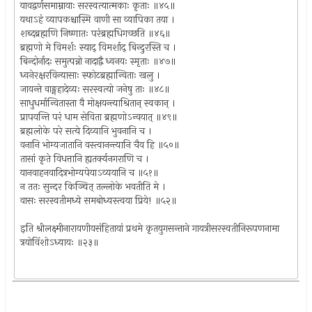
यावद्वर्णसमाम्नायाः सरस्वत्यात्मकाः कृताः ॥४५॥
यथाऽहं व्यापकश्चास्मि वाणी सा व्यापिका तया ।
शब्दब्रह्मणि निष्णातः परंब्रह्मधिगच्छति ॥४६॥
ब्रह्मणो मे विमर्शः स्याद् विमर्शाद् बिन्दुरस्ति च ।
बिन्दोर्नादः समुत्पन्नो नादाद्वै ध्वनयः स्मृताः ॥४७॥
ध्वनेरक्षरविन्यासाः स्फोटब्रह्मान्विताः खलु ।
जायन्ते वाङ्महादेव्यः सरस्वत्यो जनेषु ताः ॥४८॥
साधुधर्मान्वितास्ता वै मोक्षयन्त्याश्रितान् स्वकान् ।
प्रापयन्ति परं धाम सेविता ब्रह्मणोऽन्वयात् ॥४९॥
ब्रह्मलोके परे सत्ये दिव्यानि भुवनानि च ।
वनानि भोग्यजातानि वस्त्वानन्त्यानि चैव हि ॥५०॥
तासां कृते विधत्तानि ह्यतर्क्यनगराणि च ।
यानवाहनवादित्रभोग्यपेयाऽव्ययानि च ॥५१॥
न ततः सुन्दर किञ्चित् तल्लोके भवतीति मे ।
वासः सरस्वतीमध्ये समबोध्यस्त्वया प्रिये! ॥५२॥
इति श्रीलक्ष्मीनारायणीयसंहितायां प्रथमे कृतयुगसन्ताने गायत्रीसरस्वतीनिरूपणनामा
त्रयोविंशोऽध्यायः ॥२३॥