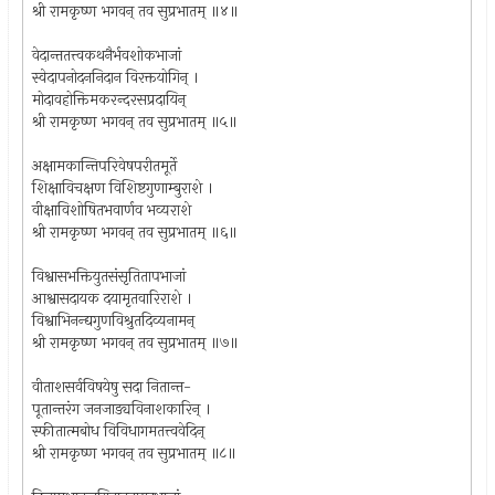
श्री रामकृष्ण भगवन् तव सुप्रभातम् ॥४॥
वेदान्ततत्त्वकथनैर्भवशोकभाजां
स्वेदापनोदननिदान विरक्तयोगिन् ।
मोदावहोक्तिमकरन्दरसप्रदायिन्
श्री रामकृष्ण भगवन् तव सुप्रभातम् ॥५॥
अक्षामकान्तिपरिवेषपरीतमूर्ते
शिक्षाविचक्षण विशिष्टगुणाम्बुराशे ।
वीक्षाविशोषितभवार्णव भव्यराशे
श्री रामकृष्ण भगवन् तव सुप्रभातम् ॥६॥
विश्वासभक्तियुतसंसृतितापभाजां
आश्वासदायक दयामृतवारिराशे ।
विश्वाभिनन्द्यगुणविश्रुतदिव्यनामन्
श्री रामकृष्ण भगवन् तव सुप्रभातम् ॥७॥
वीताशसर्वविषयेषु सदा नितान्त-
पूतान्तरंग जनजाड्यविनाशकारिन् ।
स्फीतात्मबोध विविधागमतत्त्ववेदिन्
श्री रामकृष्ण भगवन् तव सुप्रभातम् ॥८॥