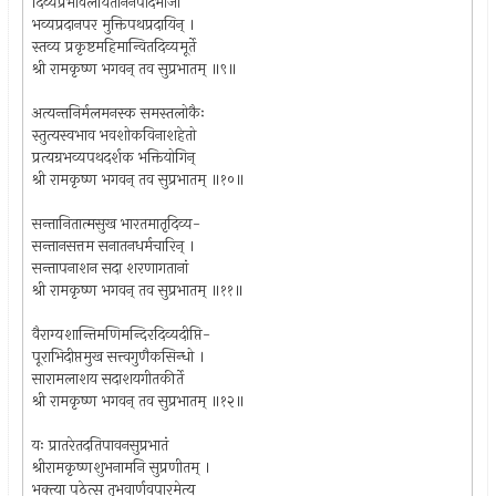
दिव्यप्रभावलयिताननपादभाजां
भव्यप्रदानपर मुक्तिपथप्रदायिन् ।
स्तव्य प्रकृष्टमहिमान्वितदिव्यमूर्ते
श्री रामकृष्ण भगवन् तव सुप्रभातम् ॥९॥
अत्यन्तनिर्मलमनस्क समस्तलोकैः
स्तुत्यस्वभाव भवशोकविनाशहेतो
प्रत्यग्रभव्यपथदर्शक भक्तियोगिन्
श्री रामकृष्ण भगवन् तव सुप्रभातम् ॥१०॥
सन्तानितात्मसुख भारतमातृदिव्य-
सन्तानसत्तम सनातनधर्मचारिन् ।
सन्तापनाशन सदा शरणागतानां
श्री रामकृष्ण भगवन् तव सुप्रभातम् ॥११॥
वैराग्यशान्तिमणिमन्दिरदिव्यदीप्ति-
पूराभिदीप्तमुख सत्त्वगुणैकसिन्धो ।
सारामलाशय सदाशयगीतकीर्ते
श्री रामकृष्ण भगवन् तव सुप्रभातम् ॥१२॥
यः प्रातरेतदतिपावनसुप्रभातं
श्रीरामकृष्णशुभनामनि सुप्रणीतम् ।
भक्त्या पठेत्स तुभवार्णवपारमेत्य