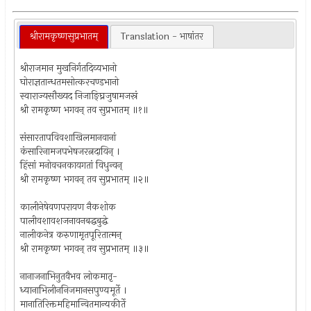
श्रीरामकृष्णसुप्रभातम्
Translation - भाषांतर
श्रीराजमान मुखनिर्गतदिव्यभानो
घोराज्ञतान्धतमसोत्करचण्डभानो
स्वाराज्यसौख्यद निजाङ्घ्रिजुषामजस्रं
श्री रामकृष्ण भगवन् तव सुप्रभातम् ॥१॥
संसारतापविवशाखिलमानवानां
कंसारिनामजपभेषजरत्नदायिन् ।
हिंसां मनोवचनकायगतां विधुन्वन्
श्री रामकृष्ण भगवन् तव सुप्रभातम् ॥२॥
कालीनेषेवणपरायण नैकशोक
पालीवशावशजनावनबद्धबुद्धे
नालीकनेत्र करुणामृतपूरितात्मन्
श्री रामकृष्ण भगवन् तव सुप्रभातम् ॥३॥
नानाजनाभिनुतवैभव लोकमातृ-
ध्यानाभिलीननिजमानसपुण्यमूर्ते ।
मानातिरिक्तमहिमान्वितमान्यकीर्ते