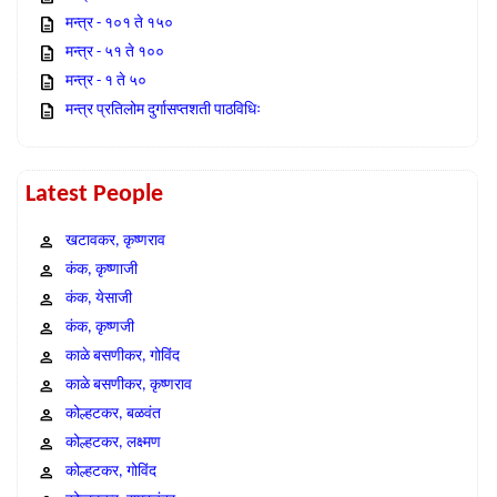
मन्त्र - १०१ ते १५०
मन्त्र - ५१ ते १००
मन्त्र - १ ते ५०
मन्त्र प्रतिलोम दुर्गासप्तशती पाठविधिः
Latest People
खटावकर, कृष्णराव
कंक, कृष्णाजी
कंक, येसाजी
कंक, कृष्णजी
काळे बसणीकर, गोविंद
काळे बसणीकर, कृष्णराव
कोल्हटकर, बळवंत
कोल्हटकर, लक्ष्मण
कोल्हटकर, गोविंद