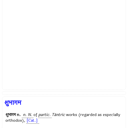
शुभागम
शुभागम
n.
n.
N.
of
partic.
Tāntric
works (regarded as especially
orthodox),
[Cat.]