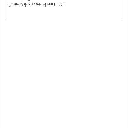
मुक्त्यास्पदं मुररिपोः पदमाशु यायात् ॥१३॥