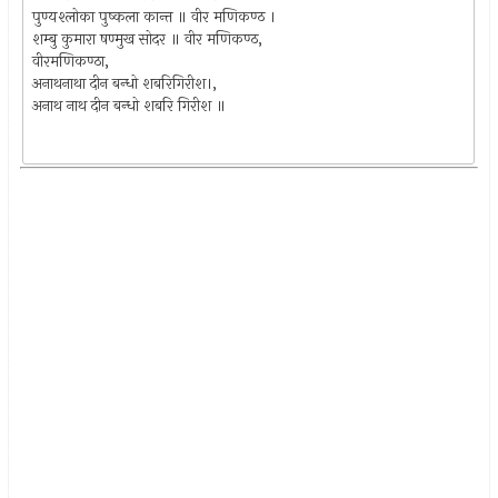
पुण्यश्लोका पुष्कला कान्त ॥ वीर मणिकण्ठ ।
शम्बु कुमारा षण्मुख सोदर ॥ वीर मणिकण्ठ,
वीरमणिकण्ठा,
अनाथनाथा दीन बन्धो शबरिगिरीश।,
अनाथ नाथ दीन बन्धो शबरि गिरीश ॥