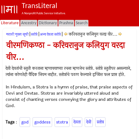
TransLiteral
A Nonprofit Public Service Initiative.
Literature
Ancestry
Dictionary
Prashna
Search
|
|
|
करिवरानुज कलियुग वरदा वीर...
मराठी मुख्य सूची
स्तोत्रे
अन्य देवता स्तोत्रे
वीरमणिकण्ठा - करिवरानुज कलियुग वरदा
वीर...
देवी देवतांची स्तुती करताना म्हणावयाच्या रचना म्हणजेच स्तोत्रे. स्तोत्रे स्तुतीपर असल्याने,
त्यांना कोणतेही वैदिक नियम नाहीत. स्तोत्रांचे पठण केल्याने इच्छित फल प्राप्त होते.
In Hinduism, a Stotra is a hymn of praise, that praise aspects of
Devi and Devtas. Stotras are invariably uttered aloud and
consist of chanting verses conveying the glory and attributes of
God.
Tags
:
god
goddess
stotra
देवता
देवी
स्तोत्र