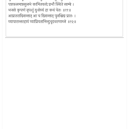
पत्रफलमात्रसुलभे कामितवरदे प्रभौ स्थिते साम्बे ।
भजसे कृपणं नृपशुं दुःसेव्यं हा कथं चेतः ॥११॥
आप्रातरादिनान्तात् आ च दिनान्तात् पुनश्चिदा प्रातः ।
व्यापारान्तरहायं व्याप्रियतामिन्दुचूडचरणाब्जे ॥१२॥