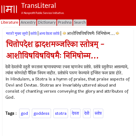
TransLiteral
A Nonprofit Public Service Initiative.
Literature
Ancestry
Dictionary
Prashna
Search
|
|
|
आशीविषविषविषमैः निमिषोन्म...
मराठी मुख्य सूची
स्तोत्रे
अन्य देवता स्तोत्रे
चित्तोपदेश द्वादशमञ्जरिका स्तोत्रम् -
आशीविषविषविषमैः निमिषोन्म...
देवी देवतांची स्तुती करताना म्हणावयाच्या रचना म्हणजेच स्तोत्रे. स्तोत्रे स्तुतीपर असल्याने,
त्यांना कोणतेही वैदिक नियम नाहीत. स्तोत्रांचे पठण केल्याने इच्छित फल प्राप्त होते.
In Hinduism, a Stotra is a hymn of praise, that praise aspects of
Devi and Devtas. Stotras are invariably uttered aloud and
consist of chanting verses conveying the glory and attributes of
God.
Tags
:
god
goddess
stotra
देवता
देवी
स्तोत्र