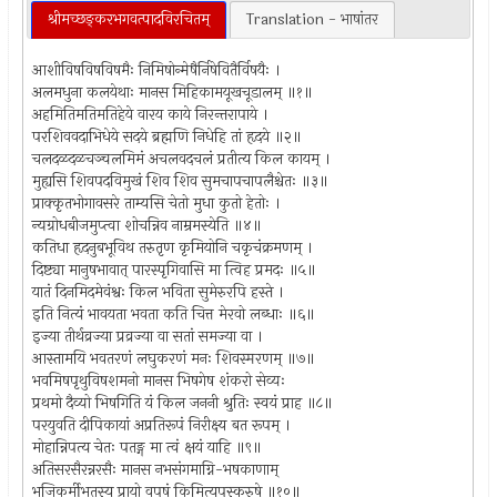
श्रीमच्छङ्करभगवत्पादविरचितम्
Translation - भाषांतर
आशीविषविषविषमैः निमिषोन्मेषैर्निषेवितैर्विषयैः ।
अलमधुना कलयेथाः मानस मिहिकामयूखचूडालम् ॥१॥
अहमितिमतिमतिहेये वारय काये निरन्तरापाये ।
परशिववदाभिधेये सदये ब्रह्मणि निधेहि तां हृदये ॥२॥
चलदळदळचञ्चलमिमं अचलवदचलं प्रतीत्य किल कायम् ।
मुह्यसि शिवपदविमुखं शिव शिव सुमचापचापलैश्चेतः ॥३॥
प्राक्कृतभोगावसरे ताम्यसि चेतो मुधा कुतो हेतोः ।
न्यग्रोधबीजमुप्त्वा शोचन्निव नाम्रमस्येति ॥४॥
कतिधा हृदनुबभूविथ तरुतृण कृमियोनि चकृचंक्रमणम् ।
दिष्ट्या मानुषभावात् पारस्पृगिवासि मा त्विह प्रमदः ॥५॥
यातं दिनमिदमेवंश्वः किल भविता सुमेरुरपि हस्ते ।
इति नित्यं भावयता भवता कति चित्त मेरवो लब्धाः ॥६॥
इज्या तीर्थव्रज्या प्रव्रज्या वा सतां समज्या वा ।
आस्तामयि भवतरणं लघुकरणं मनः शिवस्मरणम् ॥७॥
भवमिषपृथुविषशमनो मानस भिषगेष शंकरो सेव्यः
प्रथमो दैव्यो भिषगिति यं किल जननी श्रुतिः स्वयं प्राह ॥८॥
परयुवति दीपिकायां अप्रतिरूपं निरीक्ष्य बत रूपम् ।
मोहान्निपत्य चेतः पतङ्ग मा त्वं क्षयं याहि ॥९॥
अतिसरसैरन्नरसैः मानस नभसंगमाग्नि-भषकाणाम्
भुजिकर्मीभूतस्य प्रायो वपुषं किमित्युपस्कुरुषे ॥१०॥