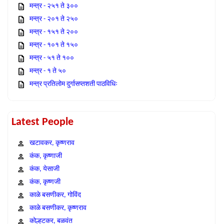
मन्त्र - २५१ ते ३००
मन्त्र - २०१ ते २५०
मन्त्र - १५१ ते २००
मन्त्र - १०१ ते १५०
मन्त्र - ५१ ते १००
मन्त्र - १ ते ५०
मन्त्र प्रतिलोम दुर्गासप्तशती पाठविधिः
Latest People
खटावकर, कृष्णराव
कंक, कृष्णाजी
कंक, येसाजी
कंक, कृष्णजी
काळे बसणीकर, गोविंद
काळे बसणीकर, कृष्णराव
कोल्हटकर, बळवंत