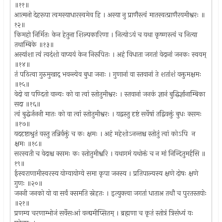
॥११॥
आत्मनो देहरूपा त्वमस्याधारस्वमेव हि । अस्या नु प्राणैस्त्वं मातस्वत्प्राणैरयमीश्वरः ॥
१२॥
किमहो निर्मितः केन हेतुना शिल्पकारिणा । नित्योऽयं च यथा कृष्णस्त्वं च नित्या
तथाम्बिके ॥१३॥
अस्यांशा त्वं त्वदंशो वाप्ययं केन निरूपितः । अहं विधाता जगतां वेदानां जनकः स्वयम्
॥१४॥
तं पठित्वा गुरुमुखाद् भवन्त्येव बुधा जनाः । गुणानां वा स्तवानां ते शतांशं वक्तुमक्षमः
॥१५॥
वेदो वा पण्दितो वान्यः को वा त्वां स्तोतुमीश्वरः । स्तवानां जनकं ज्ञानं बुद्धिर्ज्ञानाम्बिका
सदा ॥१६॥
त्वं बुद्धेर्जननी मातः को वा त्वां स्तोतुमीश्वरः । यद्वस्तु दृष्टं सर्वेषां तद्विवक्तुं बुधः क्समः
॥१७॥
यददृष्टाश्रुतं वस्तु तन्निर्वक्तुं च कः क्षमः । अहं महेशोऽनन्तश्च स्तोतुं त्वां कोऽपि न
क्षमः ॥१८॥
सरस्वती च वेदाश्च क्समः कः स्तोतुमीश्वरि । यथागमं यथोक्तं च न मां निन्दितुमर्हसि ॥
१९॥
ईस्वराणामीस्वरस्य योग्यायोग्ये समा कृपा जनस्य । प्रतिपाल्यस्य क्षणे दोषः क्षणे
गुणः ॥२०॥
जननी जनको यो वा सर्वं क्समति स्नेहतः । इत्युक्त्वा जगतां धाताअ तथौ च पुरतस्तयोः
॥२१॥
प्रणम्य चरणाम्भोजं सर्वेसःआं वन्द्यमीप्सितम् । ब्रह्मणा च कृतं स्तोत्रं त्रिसंध्यं यः