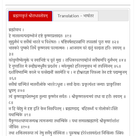
ब्रह्मणकृतं श्रीराधास्तोत्रम्
Translation - भाषांतर
ब्रह्मोवाच ।
हे मातस्त्वत्पदाम्भोजं दृष्टं कृष्णप्रसादतः ॥१॥
सुदुर्लभं च सर्वेषां भारते च विशेषतः । षष्टिवर्षसहस्त्राणि तपस्तप्तं पुरा मया ॥२॥
भास्करे पुष्करे तिर्थे कृष्णस्य परमात्मनः । आजगाम वरं दातुं वरदाता हरिः स्वयम् ॥
३॥
वरंवृणीष्वेत्युक्ते च स्वाभिष्टं च वृतं मुदा । राधिकाचरणाम्होजं सर्वेषामपि दुर्लभम् ॥४॥
हे गुणातित मे स्न्हीघ्रमधुनैव प्रदर्शय । मयेत्युक्तो हरिरयमुवाच मां तपस्विनम् ॥५॥
दर्शायिष्याम्मि काले च वत्सेदानीं क्समेति च । न हीश्वराज्ञा विफला तेन दृष्टं पदाम्बुजम्
॥६॥
सर्वेषां वाञ्चितं मातर्गोलोके भारतेऽधुना । सर्वा देव्यः प्रकृत्यंशा जन्याः प्राकृतिका
ध्रुवम् ॥७॥
त्वं कृष्णाङ्गार्धसम्भूता तुल्या कृष्णेन सर्वतः । श्रीकृष्णस्त्वमयं राधा वा हरीः स्वयम् ॥
८॥
न हि वेदेषु मे दृष्ट इति केन निरूपितम् । ब्रह्माण्डाद् बहिरूर्ध्वं च गोलोकोऽस्ति
यथाम्बिके ॥९॥
वैकुण्ठशचाप्यजन्यश्च त्वमजन्या तथाम्बिके । यथा समस्तब्रह्माण्डे श्रीकृष्णांशांश
जीविनः ॥१०॥
तथा शक्तिस्वरूपा त्वं तेषु सर्वेषु संस्थिता । पुरुषाश्च हरेरंशास्वदंशा निखिलाः स्त्रियः