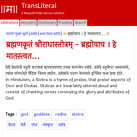
TransLiteral
A Nonprofit Public Service Initiative.
Literature
Ancestry
Dictionary
Prashna
Search
|
|
|
ब्रह्मोवाच । हे मातस्त्वत...
मराठी मुख्य सूची
स्तोत्रे
अन्य देवता स्तोत्रे
ब्रह्मणकृतं श्रीराधास्तोत्रम् - ब्रह्मोवाच । हे
मातस्त्वत...
देवी देवतांची स्तुती करताना म्हणावयाच्या रचना म्हणजेच स्तोत्रे. स्तोत्रे स्तुतीपर असल्याने,
त्यांना कोणतेही वैदिक नियम नाहीत. स्तोत्रांचे पठण केल्याने इच्छित फल प्राप्त होते.
In Hinduism, a Stotra is a hymn of praise, that praise aspects of
Devi and Devtas. Stotras are invariably uttered aloud and
consist of chanting verses conveying the glory and attributes of
God.
Tags
:
god
goddess
radha
stotra
देवता
देवी
राधा
संस्कृत
स्तोत्र