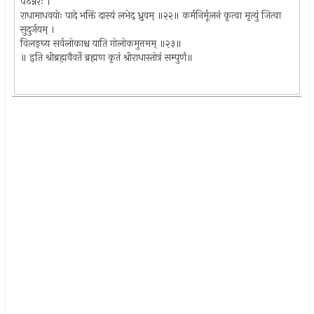
पठेन्नरः ।
राधामाधवयोः पादे भक्तिं दास्यं लभेद् ध्रुवम् ॥२२॥ कर्मनिर्मूलनं कृत्वा मृत्युं जित्वा
सुदुर्जयम् ।
विलङ्घ्य सर्वलोकाश्च याति गोलोकमुत्तमम् ॥२३॥
॥ इति श्रीब्रह्मवैवर्ते ब्रह्मण कृतं श्रीराधास्तोत्रं सम्पुर्णं॥