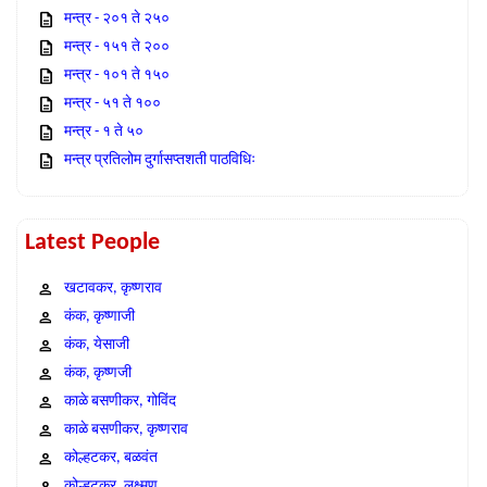
मन्त्र - २०१ ते २५०
मन्त्र - १५१ ते २००
मन्त्र - १०१ ते १५०
मन्त्र - ५१ ते १००
मन्त्र - १ ते ५०
मन्त्र प्रतिलोम दुर्गासप्तशती पाठविधिः
Latest People
खटावकर, कृष्णराव
कंक, कृष्णाजी
कंक, येसाजी
कंक, कृष्णजी
काळे बसणीकर, गोविंद
काळे बसणीकर, कृष्णराव
कोल्हटकर, बळवंत
कोल्हटकर, लक्ष्मण