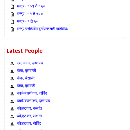
मन्त्र - १०१ ते १५०
मन्त्र - ५१ ते १००
मन्त्र - १ ते ५०
मन्त्र प्रतिलोम दुर्गासप्तशती पाठविधिः
Latest People
खटावकर, कृष्णराव
कंक, कृष्णाजी
कंक, येसाजी
कंक, कृष्णजी
काळे बसणीकर, गोविंद
काळे बसणीकर, कृष्णराव
कोल्हटकर, बळवंत
कोल्हटकर, लक्ष्मण
कोल्हटकर, गोविंद