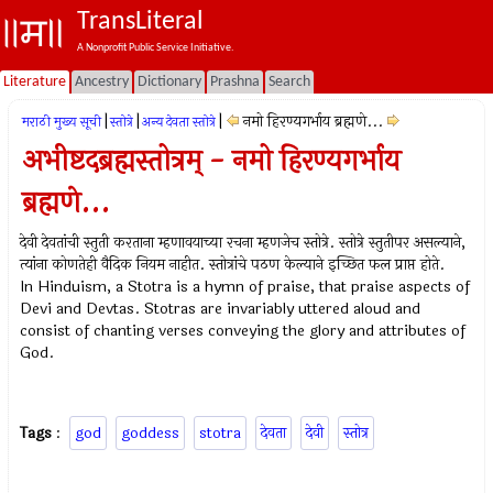
TransLiteral
A Nonprofit Public Service Initiative.
Literature
Ancestry
Dictionary
Prashna
Search
|
|
|
नमो हिरण्यगर्भाय ब्रह्मणे...
मराठी मुख्य सूची
स्तोत्रे
अन्य देवता स्तोत्रे
अभीष्टदब्रह्मस्तोत्रम् - नमो हिरण्यगर्भाय
ब्रह्मणे...
देवी देवतांची स्तुती करताना म्हणावयाच्या रचना म्हणजेच स्तोत्रे. स्तोत्रे स्तुतीपर असल्याने,
त्यांना कोणतेही वैदिक नियम नाहीत. स्तोत्रांचे पठण केल्याने इच्छित फल प्राप्त होते.
In Hinduism, a Stotra is a hymn of praise, that praise aspects of
Devi and Devtas. Stotras are invariably uttered aloud and
consist of chanting verses conveying the glory and attributes of
God.
Tags
:
god
goddess
stotra
देवता
देवी
स्तोत्र