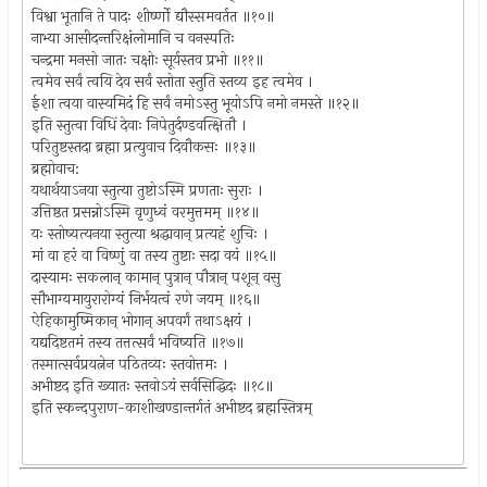
विश्वा भूतानि ते पादः शीर्ष्णो द्यौस्समवर्तत ॥१०॥
नाभ्या आसीदन्तरिक्षंलोमानि च वनस्पतिः
चन्द्रमा मनसो जातः चक्षोः सूर्यस्तव प्रभो ॥११॥
त्वमेव सर्वं त्वयि देव सर्वं स्तोता स्तुति स्तव्य इह त्वमेव ।
ईशा त्वया वास्यमिदं हि सर्वं नमोऽस्तु भूयोऽपि नमो नमस्ते ॥१२॥
इति स्तुत्वा विधिं देवाः निपेतुर्दण्डवत्क्षितौ ।
परितुष्टस्तदा ब्रह्मा प्रत्युवाच दिवौकसः ॥१३॥
ब्रह्मोवाच:
यथार्थयाऽनया स्तुत्या तुष्टोऽस्मि प्रणताः सुराः ।
उत्तिष्ठत प्रसन्नोऽस्मि वृणुध्वं वरमुत्तमम् ॥१४॥
यः स्तोष्यत्यनया स्तुत्या श्रद्धावान् प्रत्यहं शुचिः ।
मां वा हरं वा विष्णुं वा तस्य तुष्टाः सदा वयं ॥१५॥
दास्यामः सकलान् कामान् पुत्रान् पौत्रान् पशून् वसु
सौभाग्यमायुरारोग्यं निर्भयत्वं रणे जयम् ॥१६॥
ऐहिकामुष्मिकान् भोगान् अपवर्गं तथाऽक्षयं ।
यद्यदिष्टतमं तस्य तत्तत्सर्वं भविष्यति ॥१७॥
तस्मात्सर्वप्रयत्नेन पठितव्यः स्तवोत्तमः ।
अभीष्टद इति ख्यातः स्तवोऽयं सर्वसिद्धिदः ॥१८॥
इति स्कन्दपुराण-काशीखण्डान्तर्गतं अभीष्टद ब्रह्मस्तित्रम्