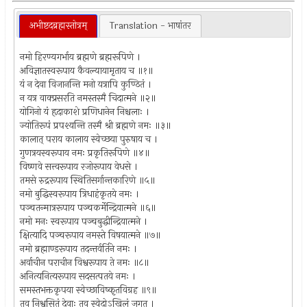
अभीष्टदब्रह्मस्तोत्रम्
Translation - भाषांतर
नमो हिरण्यगर्भाय ब्रह्मणे ब्रह्मरूपिणे ।
अविज्ञातस्वरूपाय कैवल्यायामृताय च ॥१॥
यं न देवा विजानन्ति मनो यत्रापि कुण्ठितं ।
न यत्र वाक्प्रसरति नमस्तस्मै चिदात्मने ॥२॥
योगिनो यं हृदाकाशे प्रणिधानेन निश्चलाः ।
ज्योतिरूपं प्रपश्यन्ति तस्मै श्री ब्रह्मणे नमः ॥३॥
कालात् पराय कालाय स्वेच्छया पुरुषाय च ।
गुणत्रयस्वरूपाय नमः प्रकृतिरूपिणे ॥४॥
विष्णवे सत्त्वरूपाय रजोरूपाय वेधसे ।
तमसे रुद्ररूपाय स्थितिसर्गान्तकारिणे ॥५॥
नमो बुद्धिस्वरूपाय त्रिधाहंकृतये नमः ।
पञ्चतन्मात्ररूपाय पञ्चकर्मेन्द्रियात्मने ॥६॥
नमो मनः स्वरूपाय पञ्चबुद्धीन्द्रियात्मने ।
क्षित्यादि पञ्चरूपाय नमस्ते विषयात्मने ॥७॥
नमो ब्रह्माण्डरूपाय तदन्तर्वर्तिने नमः ।
अर्वाचीन पराचीन विश्वरूपाय ते नमः ॥८॥
अनित्यनित्यरूपाय सदसत्पतये नमः ।
समस्तभक्तकृपया स्वेच्छाविष्कृतविग्रह ॥९॥
तव निश्वसितं देवाः तव स्वेदोऽखिलं जगत् ।