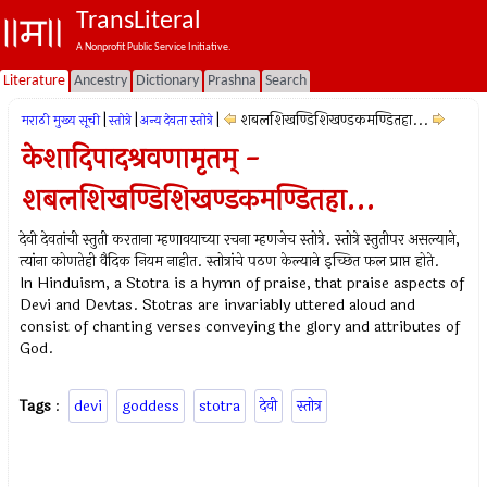
TransLiteral
A Nonprofit Public Service Initiative.
Literature
Ancestry
Dictionary
Prashna
Search
|
|
|
शबलशिखण्डिशिखण्डकमण्डितहा...
मराठी मुख्य सूची
स्तोत्रे
अन्य देवता स्तोत्रे
केशादिपादश्रवणामृतम् -
शबलशिखण्डिशिखण्डकमण्डितहा...
देवी देवतांची स्तुती करताना म्हणावयाच्या रचना म्हणजेच स्तोत्रे. स्तोत्रे स्तुतीपर असल्याने,
त्यांना कोणतेही वैदिक नियम नाहीत. स्तोत्रांचे पठण केल्याने इच्छित फल प्राप्त होते.
In Hinduism, a Stotra is a hymn of praise, that praise aspects of
Devi and Devtas. Stotras are invariably uttered aloud and
consist of chanting verses conveying the glory and attributes of
God.
Tags
:
devi
goddess
stotra
देवी
स्तोत्र