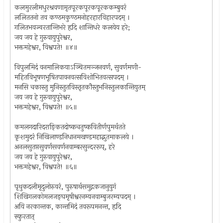
कलमुरलीमधुरश्रवणामृतपूरकपूरकपूरककम्बुवरं
ललिततनो तव कण्ठमकुण्ठमनोहरहारविहारपदम् ।
गलितभवज्वरतान्तिभरे हृदि शान्तिधरे कलयेय हरे;
जय जय हे गुरुवायुपुरेश्वर,
भक्तमहेश्वर, विश्वपते! ॥४॥
विपुलमिदं वनमालिकयाऽञ्चितमञ्जनवर्ण, सुवर्णमणी-
महितविभूषणभूषितपावनवत्सविशोभितवत्सपदम् ।
मनसि चकास्तु मुनिस्तुतविस्तृतकौस्तुभनिस्तुलकान्तियुतम्
जय जय हे गुरुवायुपुरेश्वर,
भक्तमहेश्वर, विश्वपते! ॥५॥
कमलगदारिदराङ्कितदोष्कचतुष्कवितीर्णपुमर्थतते
कृशमुदरं निखिलाण्डनिधानमखण्डमहाद्भुतमाकलये ।
अनलसुतप्तसुवर्णसवर्णनवाम्बरसुन्दररूप्, हरे
जय जय हे गुरुवायुपुरेश्वर,
भक्तमहेश्वर, विश्वपते! ॥६॥
पृथुकदलीमृदुलोरुवरं, पुरुषार्थसमुद्गकजानुयुगं
शिखिगलकोमलजङ्घमृषीश्वरनम्यनवाम्बुजरम्यपदम् ।
अयि नरकान्तक, कान्तमिदं तवरूपमनन्त, हृदि
स्फुरतात्