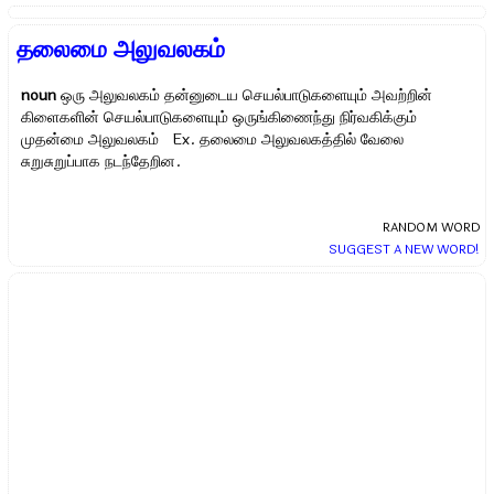
தலைமை அலுவலகம்
noun
ஒரு அலுவலகம் தன்னுடைய செயல்பாடுகளையும் அவற்றின்
கிளைகளின் செயல்பாடுகளையும் ஒருங்கிணைந்து நிர்வகிக்கும்
முதன்மை அலுவலகம் Ex.
தலைமை அலுவலகத்தில் வேலை
சுறுசுறுப்பாக நடந்தேறின.
RANDOM WORD
SUGGEST A NEW WORD!