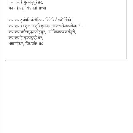
जय जय हे गुरुवायुपुरेश्वर,
भक्तमहेश्वर, विश्वपते! ॥७॥
जय जय दुर्जयनिर्जरवैरिजयार्जितनिर्जरकीर्तितते ।
जय जय वञ्जुलमञ्जुनिकुञ्जसमञ्जसखेलनलोलमते, ।
जय जय धर्मसमुद्धरणोद्‍धुर, शर्मविधायककर्मगुरो,
जय जय हे गुरुवायुपुरेश्वर,
भक्तमहेश्वर, विश्वपते! ॥८॥