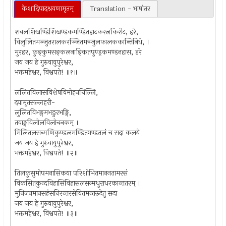
केशादिपादश्रवणामृतम्
Translation - भाषांतर
शबलशिखण्डिशिखण्डकमण्डितहाटकरत्नकिरीट, हरे,
विलुलितमञ्जुतरालकरञ्जितमञ्जुलफालककान्तिनिधे, ।
मुरहर, कुङ्कुमसङ्कलनाङ्कितपुण्ड्रकमण्डनहास, हरे
जय जय हे गुरुवायुपुरेश्वर,
भक्तमहेश्वर, विश्वपते! ॥१॥
ललितविलासविशेषविमोहनचिल्लि,
दयामृतसल्लहरी-
लुलितविभङ्गमभङुरभङ्गि,
तवाङ्गविलोलविलोचनकम् ।
मिलितलसन्मणिकुण्डलमण्डितगण्डतलं च सदा कलये
जय जय हे गुरुवायुपुरेश्वर,
भक्तमहेश्वर, विश्वपते! ॥२॥
तिलकुसुमोपमनासिकया परिशोभितमाननतामरसं
विकसितकुन्दविहासिविहासलसन्मधुराधरकान्ततरम् ।
मुनिजनमानसहंसनिरन्तरसेवितमन्तरुदेतु सदा
जय जय हे गुरुवायुपुरेश्वर,
भक्तमहेश्वर, विश्वपते! ॥३॥