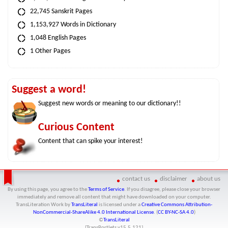
22,745 Sanskrit Pages
1,153,927 Words in Dictionary
1,048 English Pages
1 Other Pages
Suggest a word!
Suggest new words or meaning to our dictionary!!
Curious Content
Content that can spike your interest!
contact us
disclaimer
about us
By using this page, you agree to the
Terms of Service
. If you disagree, please close your browser
immediately and remove all content that might have downloaded on your computer.
TransLiteration Work
by
TransLiteral
is licensed under a
Creative Commons Attribution-
NonCommercial-ShareAlike 4.0 International License
. (
CC BY-NC-SA 4.0
)
©
TransLiteral
[TransPortlets v
15.5.121
]