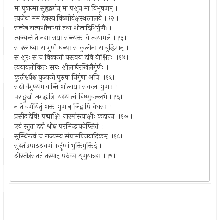
मा पुत्रान्मा सुहृद्वर्गान् मा पशून् मा विभूषणम् ।
त्यजेथा मम देवस्य विष्णोर्वक्षस्थलालये ॥१२॥
सत्त्वेन सत्यशौचाभ्यां तथा शीलादिभिर्गुणैः ।
त्यज्यन्ते ते नराः सद्यः सन्त्यक्ता ये त्वयामले ॥१३॥
स श्लाघ्यः स गुणी धन्यः स कुलीनः स बुद्धिमान् ।
स शूरः स च विक्रान्तो यस्त्वया देवि वीक्षितः ॥१४॥
त्वयावलोकितः सद्यः शीलाद्यैरखिलैर्गुणैः ।
कुलैश्वर्यैश्च युज्यन्ते पुरुषा निर्गुणा अपि ॥१५॥
सद्यो वैगुण्यमायान्ति शीलाद्याः सकला गुणाः ।
पराङ्मुखी जगद्धात्रि! यस्य त्वं विष्णुवल्लभे ॥१६॥
न ते वर्णयितुं शक्ता गुणान् जिह्वापि वेधसः ।
प्रसीद देवि! पद्माक्षि! नास्मांस्त्याक्षीः कदाचन ॥१७ ॥
एवं स्तुता ददौ श्रीश्च परमिन्द्रायचेप्सितं ।
सुस्थिरत्वं च राज्यस्य संग्रामविजयादिकम् ॥१८॥
सुस्तोत्रपाठश्रवणं कर्तॄणां भुक्तिमुक्तिदं ।
श्रीस्तोत्रंसततं तस्मात् पठेच्च शृणुयान्नरः ॥१९॥