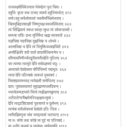
राजलक्ष्मीस्थिरत्वाय येथेन्द्रेण पुरा श्रियः ।
स्तुतिः कृता तथा राजन् जयार्थं स्तुतिमाचरेत् ॥१॥
नमोऽस्तु सर्वलोकानां जननीमब्धिसंभवाम् ।
श्रियमुन्निद्रपद्माक्षीं विष्णुवक्षःस्थलस्थिताम् ॥२॥
त्वं सिद्धिस्त्वं स्वधा स्वाहा सुधा त्वं लोकपावनी ।
सन्ध्या रात्रिः प्रभा मूर्तिर्मेधा श्रद्धा सरस्वती ॥३॥
यज्ञविद्या महाविद्या गुह्यविद्या च शोभने ।
आत्मविद्या च देवि त्वं विमुक्तिफलदायिनी ॥४॥
अन्वीक्षिकी त्रयी वार्ता दण्डनीतिस्त्वमेव च ।
सौम्यासौम्यैर्ज्जगद्रूपैस्त्वयैतद्देवि पूरितम् ॥५॥
का त्वन्या त्वामृते देवि सर्वयज्ञमयं वपुः ।
अध्यास्ते देवदेवस्य योगिचिन्त्यं गदाभृतः ॥६॥
त्वया देवि परित्यक्तं सकलं भुवनत्रयं ।
विनष्टप्रायमभवत् त्वयेदानीं समेधितम् ॥७॥
दाराः पुत्रास्तथागारं सुहृद्धान्यधनादिकम् ।
भवत्येतन्महाभागे नित्यं त्वद्वीक्षणान्नृणाम् ॥८॥
शरीरारोग्यमैश्वर्यमरिपक्षक्षयःसुखं ।
देवि त्वद्‍दृष्टिदृष्टानां पुरुषाणां न दुर्लभम् ॥९॥
त्वमंबा सर्वलोकानां देवदेवो हरिः पिता ।
त्वयैतद्विष्णुना चांब जगद्व्याप्तं चराचरम् ॥१०॥
मा नः कोषं तथा कोष्ठं मा गृहं मा परिच्छदं ।
मा शरीरं कलत्रं च त्यजेथाः सर्वपावनि ॥११॥