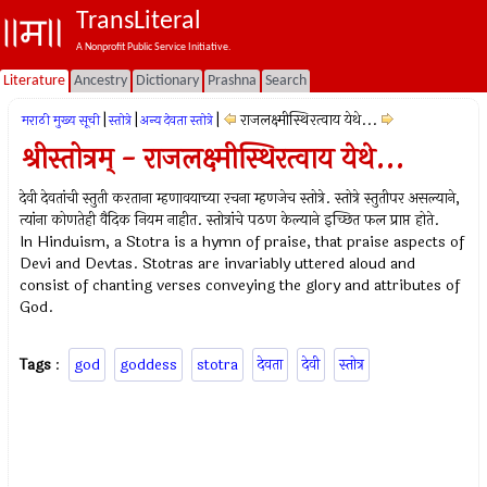
TransLiteral
A Nonprofit Public Service Initiative.
Literature
Ancestry
Dictionary
Prashna
Search
|
|
|
राजलक्ष्मीस्थिरत्वाय येथे...
मराठी मुख्य सूची
स्तोत्रे
अन्य देवता स्तोत्रे
श्रीस्तोत्रम् - राजलक्ष्मीस्थिरत्वाय येथे...
देवी देवतांची स्तुती करताना म्हणावयाच्या रचना म्हणजेच स्तोत्रे. स्तोत्रे स्तुतीपर असल्याने,
त्यांना कोणतेही वैदिक नियम नाहीत. स्तोत्रांचे पठण केल्याने इच्छित फल प्राप्त होते.
In Hinduism, a Stotra is a hymn of praise, that praise aspects of
Devi and Devtas. Stotras are invariably uttered aloud and
consist of chanting verses conveying the glory and attributes of
God.
Tags
:
god
goddess
stotra
देवता
देवी
स्तोत्र