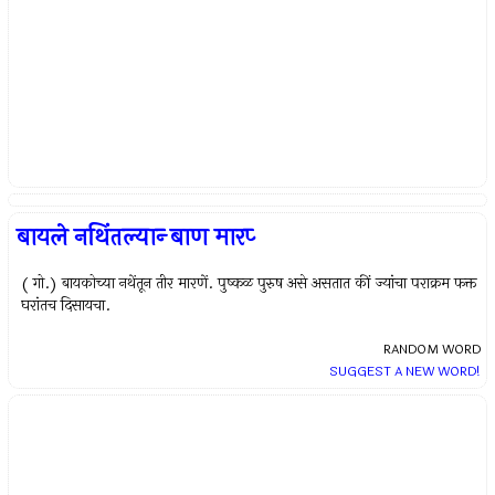
बायले नथिंतल्यान्‍ बाण मारप्‍
( गो.) बायकोच्या नथेंतून तीर मारणें. पुष्कळ पुरुष असे असतात कीं ज्यांचा पराक्रम फक्त
घरांतच दिसायचा.
RANDOM WORD
SUGGEST A NEW WORD!