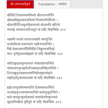
श्री शंकराचार्यकृतं
Translation - भाषांतर
श्रीविद्ये शिववामभागनिलये श्रीराजराजार्चिते
श्रीनाथादिगुरुस्वरूपविभवे चिन्तामणीपीठिके ।
श्रीवाणीगिरिजानुताङ्घ्रिकमले श्रीशांभवि श्रीशिवे
मध्याह्ने मलयध्वजाधिपसुते मां पाहि मीनाम्बिके ॥१॥
चक्रस्थॆऽचपले चराचरजगन्नाथॆ जगत्पूजिते
आर्तालीवरदे नताभयकरे वक्षॊजभारान्विते ।
विद्ये वेदकलापमौलिविदिते विद्युल्लताविग्रहे
मातः पूर्णसुधारसार्द्रहृदये मां पाहि मीनाम्बिके ॥२॥
कोटीराङ्गदरत्नकुण्डलधरे कोदण्डबाणाञ्चिते
कोकाकारकुचद्वयोपरिलसत्प्रालम्बिहारान्विते ।
शिञ्जन्नूपुरपादसारसमणिश्रीपादुकालंकृते
मद्दारिद्‌र्यभुजंगगारुडखगे मां पाहि मीनाम्बिके ॥३॥
ब्रह्मेशाच्युतगीयमानचरिते प्रेतासनान्तःस्थिते
पाशोदङ्कुशचापबाणकलिते बालेन्दुचूडाञ्चिते ।
बाले बालकुरङ्गलोलनयने बालार्ककोट्युज्ज्वले
मुद्राराधितदैवते मुनिनुते मां पाहि मीनाम्बिके ॥४॥