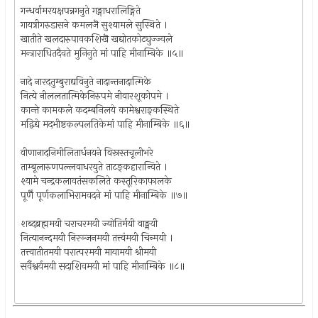
गन्धर्वामरयक्षपन्नगनुते गङ्गाधरालिङ्गिते
गायत्रीगरुडासने कमलजॆ सुश्यामले सुस्थिते ।
खातीते खलदारुपावकशिखॆ खद्योतकोट्युज्ज्वले
मन्त्राराधितदैवते मुनिनुते मां पाहि मीनाम्बिके ॥५॥
नादे नारदतुम्बुराद्यविनुते नादान्तनादात्मिके
नित्ये नीललतात्मिकेनिरुपमे नीवारशूकोपमे ।
कान्ते कामकले कदम्बनिलये कामेश्वराङ्कस्थिते
मद्विद्ये मदभीष्टकल्पलतिकेमां पाहि मीनाम्बिके ॥६॥
वीणानादनिमीलितार्धनयने विस्रस्तचूलीभरे
ताम्बूलारुणपल्लवाधरयुते ताटङ्कहारान्विते ।
श्यामे चन्द्रकलावतंसकलिते कस्तूरिकाफालके
पूर्णॆ पूर्णकलाभिरामवदने मां पाहि मीनाम्बिके ॥७॥
शब्दब्रह्ममयी चराचरमयी ज्योतिर्मयी वाङ्मयी
नित्यानन्दमयी निरञ्जनमयी तत्त्वंमयी चिन्मयी ।
तत्त्वातीतमयी परात्परमयी मायामयी श्रीमयी
सर्वैश्वर्यमयी सदाशिवमयी मां पाहि मीनाम्बिके ॥८॥