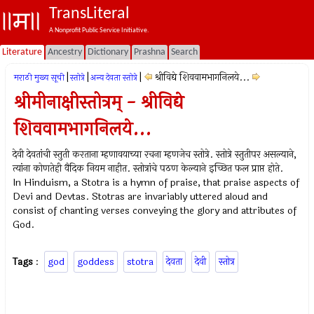
TransLiteral
A Nonprofit Public Service Initiative.
Literature
Ancestry
Dictionary
Prashna
Search
|
|
|
श्रीविद्ये शिववामभागनिलये...
मराठी मुख्य सूची
स्तोत्रे
अन्य देवता स्तोत्रे
श्रीमीनाक्षीस्तोत्रम् - श्रीविद्ये
शिववामभागनिलये...
देवी देवतांची स्तुती करताना म्हणावयाच्या रचना म्हणजेच स्तोत्रे. स्तोत्रे स्तुतीपर असल्याने,
त्यांना कोणतेही वैदिक नियम नाहीत. स्तोत्रांचे पठण केल्याने इच्छित फल प्राप्त होते.
In Hinduism, a Stotra is a hymn of praise, that praise aspects of
Devi and Devtas. Stotras are invariably uttered aloud and
consist of chanting verses conveying the glory and attributes of
God.
Tags
:
god
goddess
stotra
देवता
देवी
स्तोत्र