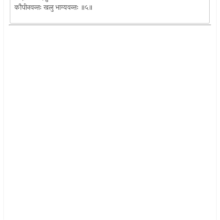
कौपीनवन्तः खलु भाग्यवन्तः ॥५॥