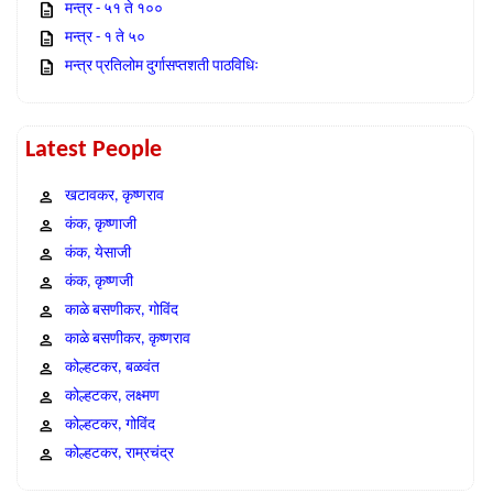
मन्त्र - ५१ ते १००
मन्त्र - १ ते ५०
मन्त्र प्रतिलोम दुर्गासप्तशती पाठविधिः
Latest People
खटावकर, कृष्णराव
कंक, कृष्णाजी
कंक, येसाजी
कंक, कृष्णजी
काळे बसणीकर, गोविंद
काळे बसणीकर, कृष्णराव
कोल्हटकर, बळवंत
कोल्हटकर, लक्ष्मण
कोल्हटकर, गोविंद
कोल्हटकर, राम्रचंद्र