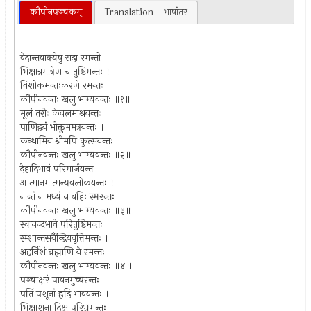
कौपीनपञ्चकम्
Translation - भाषांतर
वेदान्तवाक्येषु सदा रमन्तो
भिक्षान्नमात्रेण च तुष्टिमन्तः ।
विशोकमन्तःकरणे रमन्तः
कौपीनवन्तः खलु भाग्यवन्तः ॥१॥
मूलं तरोः केवलमाश्रयन्तः
पाणिद्वयं भोक्तुममत्रयन्तः ।
कन्थामिव श्रीमपि कुत्सयन्तः
कौपीनवन्तः खलु भाग्यवन्तः ॥२॥
देहादिभावं परिमार्जयन्त
आत्मानमात्मन्यवलोकयन्तः ।
नान्तं न मध्यं न बहिः स्मरन्तः
कौपीनवन्तः खलु भाग्यवन्तः ॥३॥
स्वानन्दभावे परितुष्टिमन्तः
स्म्शान्तसर्वैन्द्रियवृत्तिमन्तः ।
अहर्निशं ब्रह्माणि ये रमन्तः
कौपीनवन्तः खलु भाग्यवन्तः ॥४॥
पञ्चाक्षरं पावनमुच्चरन्तः
पतिं पशूनां ह्रदि भावयन्तः ।
भिक्षाशना दिक्षु परिभ्रमन्तः