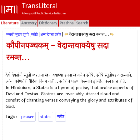
TransLiteral
A Nonprofit Public Service Initiative.
Literature
Ancestry
Dictionary
Prashna
Search
|
|
|
वेदान्तवाक्येषु सदा रमन्त...
मराठी मुख्य सूची
स्तोत्रे
अन्य देवता स्तोत्रे
कौपीनपञ्चकम् - वेदान्तवाक्येषु सदा
रमन्त...
देवी देवतांची स्तुती करताना म्हणावयाच्या रचना म्हणजेच स्तोत्रे. स्तोत्रे स्तुतीपर असल्याने,
त्यांना कोणतेही वैदिक नियम नाहीत. स्तोत्रांचे पठण केल्याने इच्छित फल प्राप्त होते.
In Hinduism, a Stotra is a hymn of praise, that praise aspects of
Devi and Devtas. Stotras are invariably uttered aloud and
consist of chanting verses conveying the glory and attributes of
God.
Tags
:
prayer
stotra
स्तोत्र