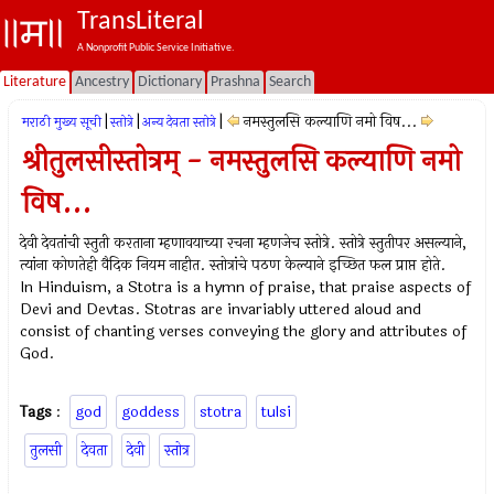
TransLiteral
A Nonprofit Public Service Initiative.
Literature
Ancestry
Dictionary
Prashna
Search
|
|
|
नमस्तुलसि कल्याणि नमो विष...
मराठी मुख्य सूची
स्तोत्रे
अन्य देवता स्तोत्रे
श्रीतुलसीस्तोत्रम् - नमस्तुलसि कल्याणि नमो
विष...
देवी देवतांची स्तुती करताना म्हणावयाच्या रचना म्हणजेच स्तोत्रे. स्तोत्रे स्तुतीपर असल्याने,
त्यांना कोणतेही वैदिक नियम नाहीत. स्तोत्रांचे पठण केल्याने इच्छित फल प्राप्त होते.
In Hinduism, a Stotra is a hymn of praise, that praise aspects of
Devi and Devtas. Stotras are invariably uttered aloud and
consist of chanting verses conveying the glory and attributes of
God.
Tags
:
god
goddess
stotra
tulsi
तुलसी
देवता
देवी
स्तोत्र