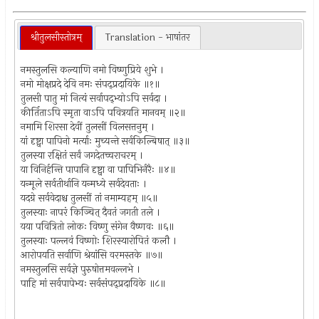
श्रीतुलसीस्तोत्रम्
Translation - भाषांतर
नमस्तुलसि कल्याणि नमो विष्णुप्रिये शुभे ।
नमो मोक्षप्रदे देवि नमः संपद्प्रदायिके ॥१॥
तुलसी पातु मां नित्यं सर्वापद्भ्योऽपि सर्वदा ।
कीर्तिताऽपि स्मृता वाऽपि पवित्रयति मानवम् ॥२॥
नमामि शिरसा देवीं तुलसीं विलसत्तनुम् ।
यां दृष्ट्वा पापिनो मर्त्याः मुच्यन्ते सर्वकिल्बिषात् ॥३॥
तुलस्या रक्षितं सर्वं जगदेतच्चराचरम् ।
या विनिर्हन्ति पापानि दृष्ट्वा वा पापिभिर्नरैः ॥४॥
यन्मूले सर्वतीर्थानि यन्मध्ये सर्वदेवताः ।
यदग्रे सर्ववेदाश्च तुलसीं तां नमाम्यहम् ॥५॥
तुलस्याः नापरं किञ्चित् दैवतं जगती तले ।
यया पवित्रितो लोकः विष्णु संगेन वैष्णवः ॥६॥
तुलस्याः पल्लवं विष्णोः शिरस्यारोपितं कलौ ।
आरोपयति सर्वाणि श्रेयांसि वरमस्तके ॥७॥
नमस्तुलसि सर्वज्ञे पुरुषोत्तमवल्लभे ।
पाहि मां सर्वपापेभ्यः सर्वसंपद्प्रदायिके ॥८॥