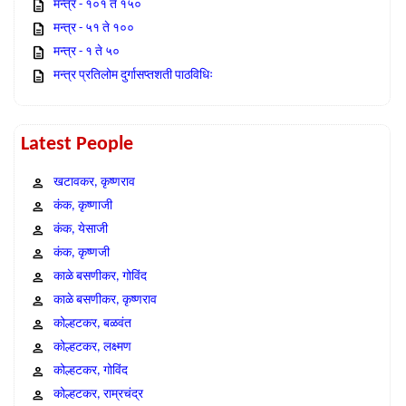
मन्त्र - १०१ ते १५०
मन्त्र - ५१ ते १००
मन्त्र - १ ते ५०
मन्त्र प्रतिलोम दुर्गासप्तशती पाठविधिः
Latest People
खटावकर, कृष्णराव
कंक, कृष्णाजी
कंक, येसाजी
कंक, कृष्णजी
काळे बसणीकर, गोविंद
काळे बसणीकर, कृष्णराव
कोल्हटकर, बळवंत
कोल्हटकर, लक्ष्मण
कोल्हटकर, गोविंद
कोल्हटकर, राम्रचंद्र