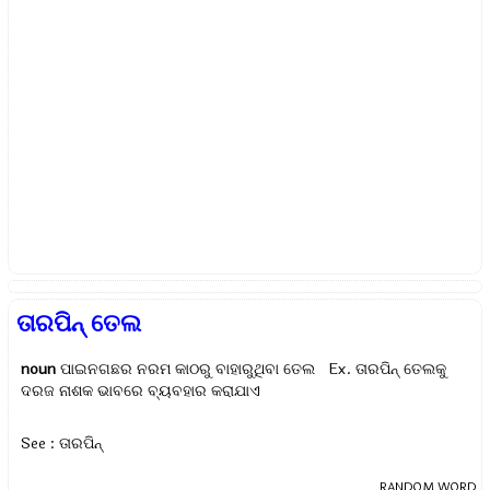
ତାରପିନ୍ ତେଲ
noun
ପାଇନଗଛର ନରମ କାଠରୁ ବାହାରୁଥିବା ତେଲ Ex.
ତାରପିନ୍ ତେଲକୁ
ଦରଜ ନାଶକ ଭାବରେ ବ୍ୟବହାର କରାଯାଏ
See : ତାରପିନ୍
RANDOM WORD