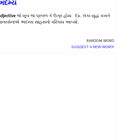
અદમ્ય
adjective
જે ખૂબ જ પ્રબળ કે ઉગ્ર હોય Ex.
લંકા યુદ્ધ વખતે
વાનરસેનાએ અદમ્ય સાહસનો પરિચય આપ્યો.
RANDOM WORD
SUGGEST A NEW WORD!