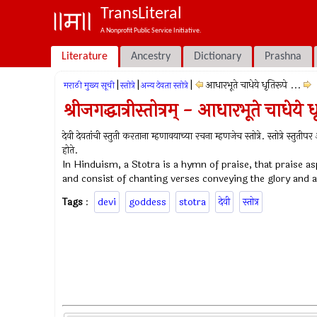
TransLiteral
A Nonprofit Public Service Initiative.
Literature
Ancestry
Dictionary
Prashna
|
|
|
आधारभूते चाधेये धृतिरूपे ...
मराठी मुख्य सूची
स्तोत्रे
अन्य देवता स्तोत्रे
श्रीजगद्धात्रीस्तोत्रम् - आधारभूते चाधेये ध
देवी देवतांची स्तुती करताना म्हणावयाच्या रचना म्हणजेच स्तोत्रे. स्तोत्रे स्तुत
होते.
In Hinduism, a Stotra is a hymn of praise, that praise as
and consist of chanting verses conveying the glory and a
Tags
:
devi
goddess
stotra
देवी
स्तोत्र