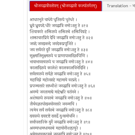
श्रीजगद्धात्रीस्तोत्रम् (श्रीजगद्धात्री कल्पांतर्गतम्)
Translation - भा
आधारभूते चाधेये धृतिरूपे धुरंधरे ।
ध्रुवे ध्रुवपदे धीरे जगद्धात्रि नमोऽस्तु ते ॥१॥
शिवाकारे शक्तिरूपे शक्तिस्थे शक्तिविग्रहे ।
शाक्ताचारप्रिये देवि जगद्धात्रि नमोऽस्तु ते ॥२॥
जयदे जगदानन्दे जगदेकप्रपूजिते ।
जय सर्वगते दुर्गे जगद्धात्रि नमोऽस्तु ते ॥३॥
सूक्ष्मातिसूक्ष्मरूपे च प्राणापानादिरूपिणि ।
भावाभावस्वरूपे च जगद्धात्रि नमोऽस्तु ते ॥४॥
कालादिरूपे कालेशे कालकालविभेदिनि ।
सर्वस्वरूपे सर्वज्ञे जगद्धात्रि नमोऽस्तु ते ॥५॥
महाविघ्ने महोत्साहे महामाये वरप्रदे ।
प्रपञ्चसारे साध्वीशे जगद्धात्रि नमोऽस्तु ते ॥६॥
अगम्ये जगतामाद्ये माहेश्वरि वरांगने ।
अशेषरूपे रूपस्थे जगद्धात्रि नमोऽस्तु ते ॥७॥
तीर्थयज्ञतपोदानयोगसारे जगन्मयि ।
त्वमेव सर्वं सर्वस्थे जगद्धात्रि नमोऽस्तु ते ॥८॥
दयारूपे दयादृष्टे दयार्द्रे दुःखमोचनि ।
सर्वापत्तारिके दुर्गे जगद्धात्रि नमोऽस्तु ते ॥९॥
अगम्यधामधामस्थे महायोगीशहृत्पुरे ।
अमेयभावकूटस्थे जगद्धात्रि नमोऽस्तु ते ॥१०॥