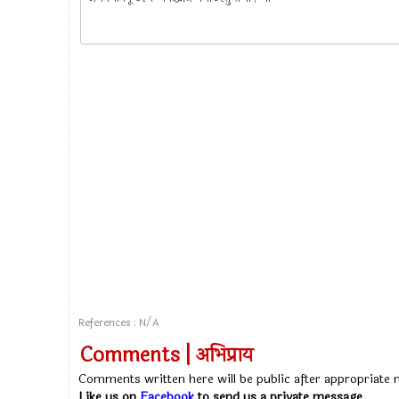
References : N/A
Comments | अभिप्राय
Comments written here will be public after appropriate
Like us on
Facebook
to send us a private message.