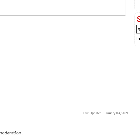
I
Last Updated :
January 03, 2019
 moderation.