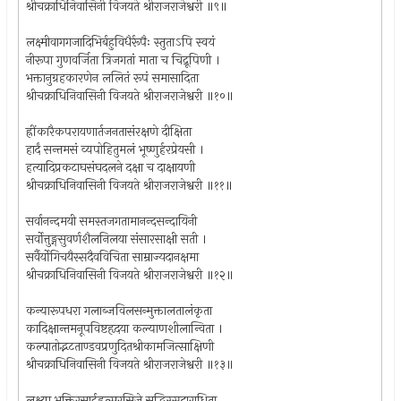
श्रीचक्राधिनिवासिनी विजयते श्रीराजराजेश्वरी ॥९॥
लक्ष्मीवागगजादिभिर्बहुविधैर्रूपैः स्तुताऽपि स्वयं
नीरूपा गुणवर्जिता त्रिजगतां माता च चिद्रूपिणी ।
भक्तानुग्रहकारणेन ललितं रूपं समासादिता
श्रीचक्राधिनिवासिनी विजयते श्रीराजराजेश्वरी ॥१०॥
ह्रींकारैकपरायणार्तजनतासंरक्षणे दीक्षिता
हार्दं सन्तमसं व्यपोहितुमलं भूष्णुर्हरप्रेयसी ।
हत्यादिप्रकटाघसंघदलने दक्षा च दाक्षायणी
श्रीचक्राधिनिवासिनी विजयते श्रीराजराजेश्वरी ॥११॥
सर्वानन्दमयी समस्तजगतामानन्दसन्दायिनी
सर्वोत्तुङ्गसुवर्णशैलनिलया संसारसाक्षी सती ।
सर्वैर्योगिचयैस्सदैवविचिता साम्राज्यदानक्षमा
श्रीचक्राधिनिवासिनी विजयते श्रीराजराजेश्वरी ॥१२॥
कन्यारूपधरा गलाब्जविलसन्मुक्तालतालंकृता
कादिक्षान्तमनूपविष्टहृदया कल्याणशीलान्विता ।
कल्पातोद्भटताण्डवप्रणुदितश्रीकामजित्साक्षिणी
श्रीचक्राधिनिवासिनी विजयते श्रीराजराजेश्वरी ॥१३॥
लक्ष्या भक्तिरसार्द्रहृत्सरसिजे सद्भिस्सदाराधिता