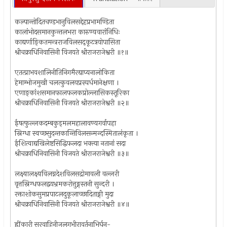
कल्पान्तोदितचण्डभानुविलसद्देहप्रभामण्डिता
कालांभोदसमानकुन्तलभरा कारुण्यवारांनिधिः
काद्यर्णाङ्कितमन्त्रराजविलसद्कूटत्रयोपासिता
श्रीचक्राधिनिवासिनी विजयते श्रीराजराजेश्वरी ॥१॥
एतत्प्राभवशालिनीतिनिगमैरद्याप्यनालोकिता
हेमाम्भोजमुखी चलत्कुवलयप्रस्पर्धमानेक्षणा ।
एणाङ्कांशसमानफालफलकप्रोल्लासिकस्तूरिका
श्रीचक्राधिनिवासिनी विजयते श्रीराजराजेश्वरी ॥२॥
ईषत्फुल्लकदम्बकुड्मलमहालावण्यगर्वापहा
स्निग्धा स्वच्छसुदन्तकान्तिविलसन्मन्दस्मितालंकृता ।
ईशित्वाद्यखिलेष्टसिद्धिफलदा भक्त्या नतानां सदा
श्रीचक्राधिनिवासिनी विजयते श्रीराजराजेश्वरी ॥३॥
लक्ष्यालक्ष्यविलग्नदेशविलसद्रोमावली वल्लरी
वृत्तस्निग्धफलद्वयभ्रमकरोत्तुङ्गस्तनी सुन्दरी ।
रक्ताशोकसुमप्रपाटलदुकूलाच्छादिताङ्गी मुदा
श्रीचक्राधिनिवासिनी विजयते श्रीराजराजेश्वरी ॥४॥
ह्रींकारी सुरवाहिनीजलगभीरावर्तनाभिर्घन-