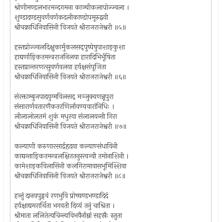
श्रोणीमण्डलभारमन्दगमना काञ्चीकलापोज्ज्वला ।
शुण्डादण्डसुवर्णवर्णकदलीकाण्डोपमूरुद्वयी
श्रीचक्राधिनिवासिनी विजयते श्रीराजराजेश्वरी ॥५॥
हस्तप्रोज्ज्वलदिक्षुकार्मुकलसद्पुष्पेषुपाशाङ्कुशा
हाद्यर्णाङ्कितमन्त्रराजनिलया हारादिभिर्भूषिता
हस्तप्रान्तरणत्सुवर्णवलया हर्यक्षसंपूजिता
श्रीचक्राधिनिवासिनी विजयते श्रीराजराजेश्वरी ॥६॥
संरक्ताम्बुजपादयुग्मविलसद् मञ्जुक्वणन्नूपुरा
संसारार्णवतारणैकतरणिर्लावण्यवारांनिधिः ।
लीलालोलतमं शुकं मधुरया संलालयन्ती गिरा
श्रीचक्राधिनिवासिनी विजयते श्रीराजराजेश्वरी ॥७॥
कल्याणी करुणारसार्द्रहृदया कल्याण्संधायिनी
काद्यन्ताङ्कितमन्त्रलक्षिततनुस्त्वन्वी तमोनाशिनी ।
कामेशाङ्कविलासिनी कलगिरामावासभूमिश्शिवा
श्रीचक्राधिनिवासिनी विजयते श्रीराजराजेश्वरी ॥८॥
हन्तुं दानवपुङ्गवं रणभुवि प्रोच्चण्डभण्डादिदं
हर्यक्षाद्यमरार्थिता भगवती दिव्यं तनुं चाश्रिता ।
श्रीमाता ललितेत्यचिन्त्यविभवैर्नाम्नां सहस्रैः स्तुता