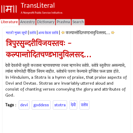
TransLiteral
A Nonprofit Public Service Initiative.
Literature
Ancestry
Dictionary
Prashna
Search
|
|
|
कल्पान्तोदितचण्डभानुविलसद...
मराठी मुख्य सूची
स्तोत्रे
अन्य देवता स्तोत्रे
त्रिपुरसुन्दरीविजयस्तवः -
कल्पान्तोदितचण्डभानुविलसद...
देवी देवतांची स्तुती करताना म्हणावयाच्या रचना म्हणजेच स्तोत्रे. स्तोत्रे स्तुतीपर असल्याने,
त्यांना कोणतेही वैदिक नियम नाहीत. स्तोत्रांचे पठण केल्याने इच्छित फल प्राप्त होते.
In Hinduism, a Stotra is a hymn of praise, that praise aspects of
Devi and Devtas. Stotras are invariably uttered aloud and
consist of chanting verses conveying the glory and attributes of
God.
Tags
:
devi
goddess
stotra
देवी
स्तोत्र