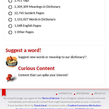
2,921 Tags
2,309,309 Meanings in Dictionary
22,745 Sanskrit Pages
1,153,927 Words in Dictionary
1,048 English Pages
1 Other Pages
Suggest a word!
Suggest new words or meaning to our dictionary!!
Curious Content
Content that can spike your interest!
contact us
disclaimer
about us
By using this page, you agree to the
Terms of Service
. If you disagree, please close your browser
immediately and remove all content that might have downloaded on your computer.
TransLiteration Work
by
TransLiteral
is licensed under a
Creative Commons Attribution-