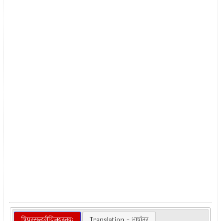
त्रिपुरसुन्दरीविजयस्तवः
Translation - भाषांतर