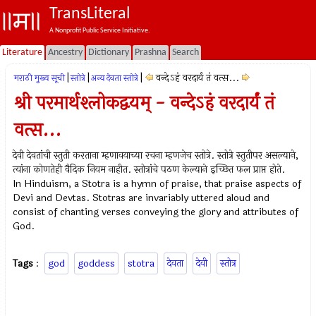
TransLiteral
A Nonprofit Public Service Initiative.
Literature
Ancestry
Dictionary
Prashna
Search
|
|
|
वन्देऽहं वरदार्यं तं वत्स...
मराठी मुख्य सूची
स्तोत्रे
अन्य देवता स्तोत्रे
श्री परमार्थश्लोकद्वयम् - वन्देऽहं वरदार्यं तं
वत्स...
देवी देवतांची स्तुती करताना म्हणावयाच्या रचना म्हणजेच स्तोत्रे. स्तोत्रे स्तुतीपर असल्याने,
त्यांना कोणतेही वैदिक नियम नाहीत. स्तोत्रांचे पठण केल्याने इच्छित फल प्राप्त होते.
In Hinduism, a Stotra is a hymn of praise, that praise aspects of
Devi and Devtas. Stotras are invariably uttered aloud and
consist of chanting verses conveying the glory and attributes of
God.
Tags
:
god
goddess
stotra
देवता
देवी
स्तोत्र