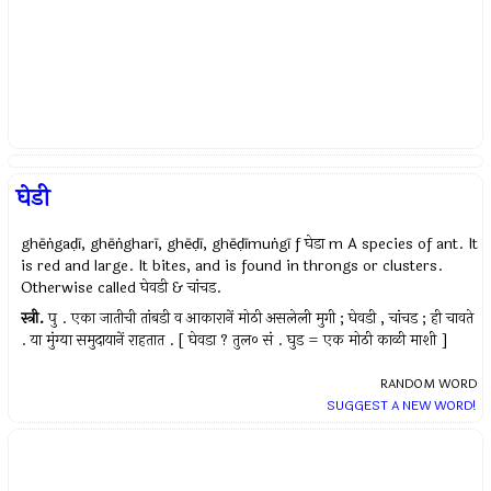
घेडी
ghēṅgaḍī, ghēṅgharī, ghēḍī, ghēḍīmuṅgī f घेडा m A species of ant. It
is red and large. It bites, and is found in throngs or clusters.
Otherwise called घेवडी & चांचड.
स्त्री.
पु . एका जातीची तांबडी व आकारानें मोठी असलेली मुगी ; घेवडी , चांचड ; ही चावते
. या मुंग्या समुदायानें राहतात . [ घेवडा ? तुल० सं . घुड = एक मोठी काळी माशी ]
RANDOM WORD
SUGGEST A NEW WORD!