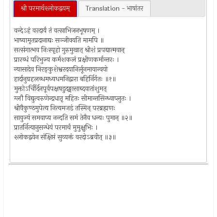
श्री परमार्थश्लोकद्वयम्
Translation - भाषांतर
वन्देऽहं वरदार्यं तं वत्साभिजनभूषणम् ।
भाष्यामृतप्रदानाद्यः सञ्जीवयति मामपि ॥
सत्संगात्भव निःस्पृहो गुरुमुखात् श्रीशं प्रपद्यात्मवान्
प्रारब्धं परिभुज्य कर्मशकलं प्रक्षीणकर्मान्तरः ।
न्यासादेव निरङ्कुशेश्वरदयानिर्लूनमायान्वयो
हार्दानुग्रहलब्धमध्यधमनिद्वारा बहिर्निर्गतः ॥१॥
मुक्तोऽर्चिर्दिनपूर्वपक्षषडुदङ्मासाब्दवातांशुमत्
ग्लौ विद्युत्वरुणेन्द्रधातृ महितः सीमान्तसिन्ध्वाप्लुतः ।
श्रीवैकुण्ठमुपेत्य नित्यमजडं तस्मिन् परब्रह्मणः
सायुज्यं समवाप्य नन्दति समं तेनैव धन्यः पुमान् ॥२॥
प्रातर्नित्यानुसन्धेयं परमार्थं मुमुक्षुभिः ।
श्लोकद्वयेन संक्षिप्तं सुव्यक्तं वरदोऽब्रवीत् ॥३॥