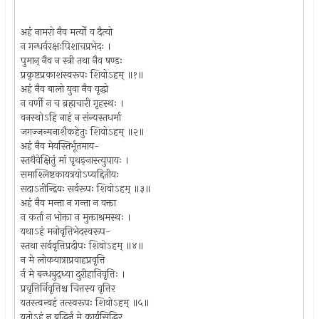
अहं नामरो नैव मर्त्यो व दैत्यो
न गन्धर्वरक्षःपिशाचप्रभेदः ।
पुमान् नैव न स्त्री तथा नैव षण्डः
प्रकृष्टप्रकाशस्वरूपः शिवोऽहम् ॥१॥
अहं नैव बालो युवा नैव वृद्धो
न वर्णी न च ब्रह्मचारी गृहस्थः ।
वनस्थोऽहि नाहं न संन्यस्तधर्मा
जगज्जन्मनाशैकहेतुः शिवोऽहम् ॥२॥
अहं नैव मेयस्तिर्भूतमाय-
स्तथैवेक्षितुं मां पृथङ्‌नास्त्युपायः ।
समाश्लिष्टकायत्रयोऽप्यद्दितीयः
सदाऽतीन्द्रियः सर्वरूपः शिवोऽहम् ॥३॥
अहं नैव मन्ता न गन्ता न वक्ता
न कर्ता न भोक्ता न मुक्ताश्रमस्थः ।
यथाऽहं मनोवृत्तिभेदस्वरूप-
स्तथा सर्ववृत्तिप्रदीपः शिवोऽहम् ॥४॥
न मे लोकयात्राप्रवाहप्रवृत्ति
र्न मे बन्धबुद्ध्या दुरीहानिवृत्तिः ।
प्रवृत्तिर्निवृत्तिश्च चित्तस्य वृत्तिर
यतस्त्वन्वहं तत्स्वरूपः शिवोऽहम् ॥५॥
यतोऽहं न बुद्धिर्न मे कार्यसिद्धिर