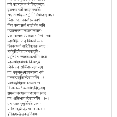
यतो नाहमङ्‌गं न मे लिङ्‌गभङ्‌गः ।
ह्रदाकाशवर्ती गताङ्‌गत्रयार्तिः
सदा सच्चिदानन्दमूर्तिः शिवोऽहम् ॥६॥
निदानं यदज्ञानकार्यस्य कार्यं
विना यस्य सत्त्वं स्वतो नैव भाति ।
यदाद्यन्तमध्यान्तरालान्तराल-
प्रकाशात्मकं स्यात्तदेवाहमस्मि ॥७॥
यदासीद्विलासाद्‍ विकारो जगद्य-
द्दिकाराश्रयो नाद्दितीयत्वतः स्यात् ।
मनोबुद्धिचित्ताहमाकारवृत्ति-
प्रवृत्तिर्यतः स्यात्तदेवाहमस्मि ॥८॥
यदन्तर्बहिर्व्यापकं नित्यशुद्धं
यदेकं सदा सच्चिदानन्दकन्दम्
यतः स्थूलसूक्ष्मप्रपञ्चस्य भानं
यतस्तत्प्रसूतिस्तदेवाहमस्मि ॥९॥
यदर्केन्दुविद्युत्प्रभाजालमाला-
विलासास्पदं यत्स्वभेदादिशून्यम् ।
समस्तं जगद्यस्य पादात्मकं स्याद्‍
यतः शक्तिभानं तदेवाहमस्मि ॥१०॥
यतः कालमृत्युर्बिभेति प्रकामं
यतश्चित्तबुद्धीन्द्रियाणां विलासः ।
हरिब्रह्मरुद्रेन्द्रचन्द्रादिनाम-