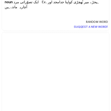
noun
ایک تصوّراتی مرد Ex.
ہیجڑے میر بُھچڑی کواپنا جدامجد اور
آچاریہ مانتےہیں
RANDOM WORD
SUGGEST A NEW WORD!