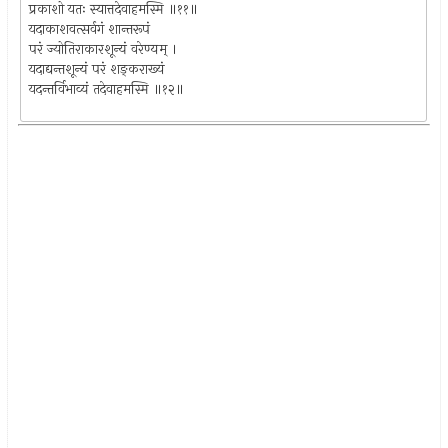
प्रकाशो यतः स्यात्तदेवाहमस्मि ॥११॥
यदाकाशवत्सर्वगं शान्तरूपं
परं ज्योतिराकारशून्यं वरेण्यम् ।
यदाद्यन्तशून्यं परं शङ्कराख्यं
यदन्तर्विभाव्यं तदेवाहमस्मि ॥१२॥