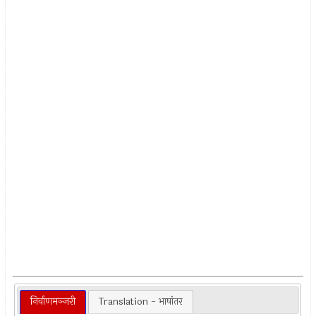
निर्वाणमञ्जरी
Translation - भाषांतर