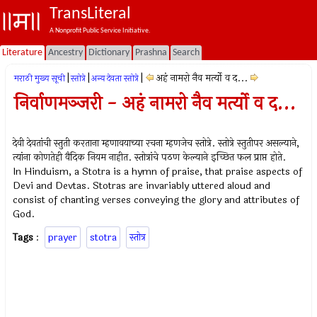
TransLiteral
A Nonprofit Public Service Initiative.
Literature
Ancestry
Dictionary
Prashna
Search
|
|
|
अहं नामरो नैव मर्त्यो व द...
मराठी मुख्य सूची
स्तोत्रे
अन्य देवता स्तोत्रे
निर्वाणमञ्जरी - अहं नामरो नैव मर्त्यो व द...
देवी देवतांची स्तुती करताना म्हणावयाच्या रचना म्हणजेच स्तोत्रे. स्तोत्रे स्तुतीपर असल्याने,
त्यांना कोणतेही वैदिक नियम नाहीत. स्तोत्रांचे पठण केल्याने इच्छित फल प्राप्त होते.
In Hinduism, a Stotra is a hymn of praise, that praise aspects of
Devi and Devtas. Stotras are invariably uttered aloud and
consist of chanting verses conveying the glory and attributes of
God.
Tags
:
prayer
stotra
स्तोत्र