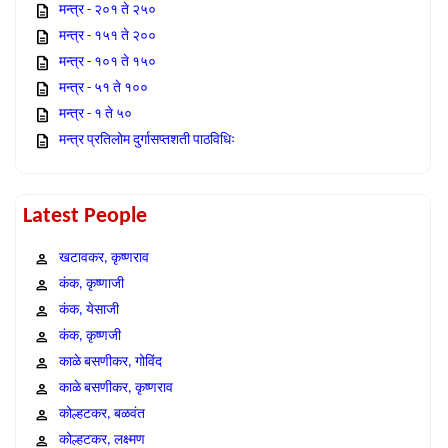
मन्त्र - २०१ ते २५०
मन्त्र - १५१ ते २००
मन्त्र - १०१ ते १५०
मन्त्र - ५१ ते १००
मन्त्र - १ ते ५०
मन्त्र प्रतिलोम दुर्गासप्तशती पाठविधिः
Latest People
खटावकर, कृष्णराव
कंक, कृष्णाजी
कंक, येसाजी
कंक, कृष्णजी
काळे बसणीकर, गोविंद
काळे बसणीकर, कृष्णराव
कोल्हटकर, बळवंत
कोल्हटकर, लक्ष्मण