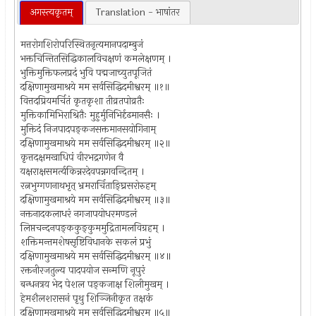
अगस्त्यकृतम्
Translation - भाषांतर
मत्तरोगशिरोपरिस्थितनृत्यमानपदाम्बुजं
भक्तचिन्तितसिद्धिकालविचक्षणं कमलेक्षणम् ।
भुक्तिमुक्तिफलप्रदं भुवि पद्मजाच्युतपूजितं
दक्षिणामुखमाश्रये मम सर्वसिद्धिदमीश्वरम् ॥१॥
वित्तदप्रियमर्चितं कृतकृशा तीव्रतपोव्रतैः
मुक्तिकामिभिराश्रितैः मुहुर्मुनिभिर्दृढमानसैः ।
मुक्तिदं निजपादपङ्कजसक्तमानसयोगिनाम्
दक्षिणामुखमाश्रये मम सर्वसिद्धिदमीश्वरम् ॥२॥
कृत्तदक्षमखाधिपं वीरभद्रगणेन वै
यक्षराक्षसमर्त्यकिन्नरदेवपन्नगवन्दितम् ।
रत्नभुग्गणनाथभृत् भ्रमरार्चिताङ्घ्रिसरोरुहम्
दक्षिणामुखमाश्रये मम सर्वसिद्धिदमीश्वरम् ॥३॥
नक्तनादकलाधरं नगजापयोधरमण्डलं
लिप्तचन्दनपङ्ककुङ्कुममुद्रितामलविग्रहम् ।
शक्तिमन्तमशेषसृष्टिविधानके सकलं प्रभुं
दक्षिणामुखमाश्रये मम सर्वसिद्धिदमीश्वरम् ॥४॥
रक्तनीरजतुल्य पादपयोज सन्मणि नूपुरं
बन्धनत्रय भेद पेशल पङ्कजाक्ष शिलीमुखम् ।
हेमशैलशरासनं पृथु शिञ्जिनीकृत तक्षकं
दक्षिणामुखमाश्रये मम सर्वसिद्धिदमीश्वरम् ॥५॥