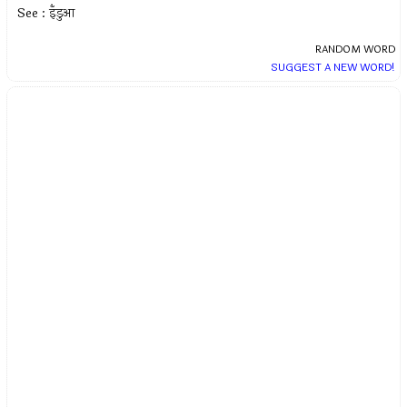
See : इँडुआ
RANDOM WORD
SUGGEST A NEW WORD!