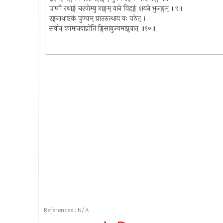
पाणौ रथाङ्गं चरणेम्बु गाङ्गम् याने विहङ्गं शयने भुजङ्गम् ॥९॥
रङ्गनाथाष्टकं पुण्यम् प्रातरुत्थाय यः पठेत् ।
सर्वान् कामानवाप्नोति ङ्गिसायुज्यमाप्नुयात् ॥१०॥
References : N/A