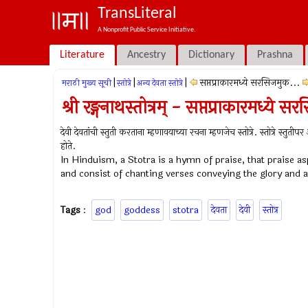
TransLiteral
A Nonprofit Public Service Initiative.
Literature
Ancestry
Dictionary
Prashna
|
|
|
सप्तप्राकारमध्ये सरसिजमुक...
मराठी मुख्य सूची
स्तोत्रे
अन्य देवता स्तोत्रे
श्री रङ्गनाथस्तोत्रम् - सप्तप्राकारमध्ये 
देवी देवतांची स्तुती करताना म्हणावयाच्या रचना म्हणजेच स्तोत्रे. स्तोत्रे स्तुत
होते.
In Hinduism, a Stotra is a hymn of praise, that praise as
and consist of chanting verses conveying the glory and a
Tags
:
god
goddess
stotra
देवता
देवी
स्तोत्र