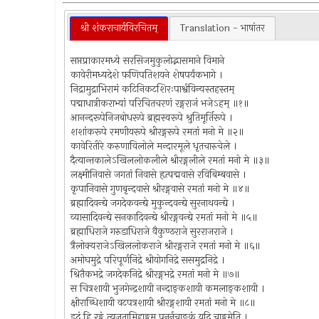
श्री शंकराचार्यविरचितम्
Translation - भाषांतर
सप्तप्राकारमध्ये सरसिजमुकुलोद्भासमाने विमाने
कावेरीमध्यदेशे फणिपतिशयने शेषपर्यंकभागे ।
निद्रामुद्राभिरामं कटिनिकटशिरःपार्श्वविन्यस्तहस्तम्
पद्माधात्रीकराभ्यां परिचितचरणं रङ्गराजं भजेऽहम् ॥१॥
आनन्दरूपेनिजबोधरूपे ब्रह्मस्वरूपे श्रुतिमूर्तिरूपे ।
शशांकरूपे रमणीयरूपे श्रीरङ्गरूपे रमतां मनो मे ॥२॥
कावेरितीरे करुणाविलोले मन्दारमूले धृतचारुचेले ।
दैत्यान्तकालेऽखिललोकलीले श्रीरङ्गलीले रमतां मनो मे ॥३॥
लक्ष्मीनिवासे जगतां निवासे हृत्पद्मवासे रविबिम्बवासे ।
कृपानिवासे गुणबृन्दवासे श्रीरङ्गवासे रमतां मनो मे ॥४॥
ब्रह्मादिवन्द्ये जगदेकवन्द्ये मुकुन्दवन्द्ये सुरनाथवन्द्ये ।
व्यासादिवन्द्ये सनकादिवन्द्ये श्रीरङ्गवन्द्ये रमतां मनो मे ॥५॥
ब्रह्माधिराजे गरुडाधिराजे वैकुण्ठराजे सुरराजराजे ।
त्रैलोक्यराजेऽखिललोकराजे श्रीरङ्गराजे रमतां मनो मे ॥६॥
अमोघमुद्रे परिपूर्णनिद्रे श्रीयोगनिद्रे ससमुद्रनिद्रे ।
श्रितैकभद्रे जगदेकनिद्रे श्रीरङ्गभद्रे रमतां मनो मे ॥७॥
स चित्रशायी भुजगेन्द्रशायी नन्दाङ्कशायी कमलाङ्कशायी ।
क्षीराब्धिशायी वटपत्रशायी श्रीरङ्गशायी रमतां मनो मे ॥८॥
इदं हि रङ्गं त्यजतामिहाङ्गम् पुनर्नचाङ्कं यदि चाङ्गमेति ।