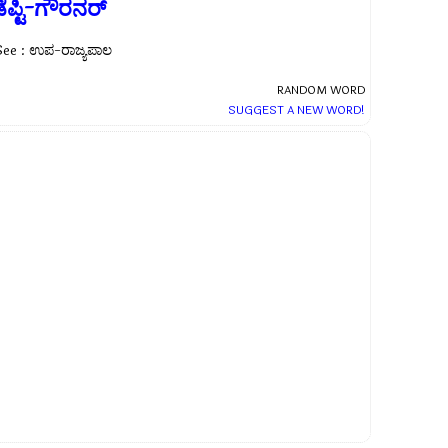
ೆಪ್ಟಿ-ಗೌರನರ್
See : ಉಪ-ರಾಜ್ಯಪಾಲ
RANDOM WORD
SUGGEST A NEW WORD!