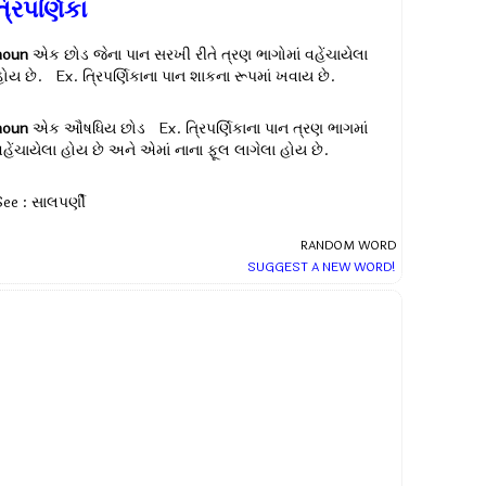
્રિપર્ણિકા
noun
એક છોડ જેના પાન સરખી રીતે ત્રણ ભાગોમાં વહેંચાયેલા
હોય છે. Ex.
ત્રિપર્ણિકાના પાન શાકના રૂપમાં ખવાય છે.
noun
એક ઔષધિય છોડ Ex.
ત્રિપર્ણિકાના પાન ત્રણ ભાગમાં
વહેંચાયેલા હોય છે અને એમાં નાના ફૂલ લાગેલા હોય છે.
See : સાલપર્ણી
RANDOM WORD
SUGGEST A NEW WORD!