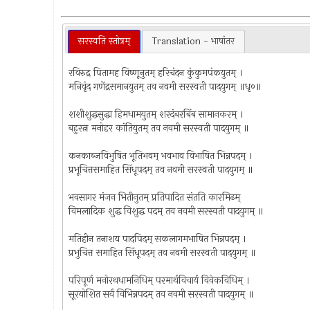
सरस्वति स्तोत्रम्
Translation - भाषांतर
रविरुद्र पितामह विष्णूनुतम् हरिचंदन कुंकुमपंकयुतम् ।
मनिवृंद गणेंद्रसमानयुतम् तव नवमी सरस्वती पादयुगम् ॥धृ०॥
शशीशुद्धसुद्धा हिमधामयुतम् शरदंबरबिंब सामानकरम् ।
बहुरत्न मनोहर कांतियुतम् तव नवमी सरस्वती पादयुगम् ॥
कनकाब्जविभुषित भूतिभवम् भवभाव विभाषित भिन्नपदम् ।
प्रभूचित्तसमाहित सिंधूपदम् तव नवमी सरस्वती पादयुगम् ॥
भवसागर मंजन भितीनुतम् प्रतिपादित संतति कारमिढम्
विमलादिक शुद्ध विशुद्ध पदम् तव नवमी सरस्वती पादयुगम् ॥
मतिहीन तनाशय पादपिदम् सकलागमभाषित भिन्नपदम् ।
प्रभुचित्त समाहित सिंधूपदम् तव नवमी सरस्वती पादयुगम् ॥
परिपूर्ण मनोरथधामनिधिम् परमार्थविचार्य विवेकविधिम् ।
सूरयोशित सर्व विभिन्नपदम् तव नवमी सरस्वती पादयुगम् ॥