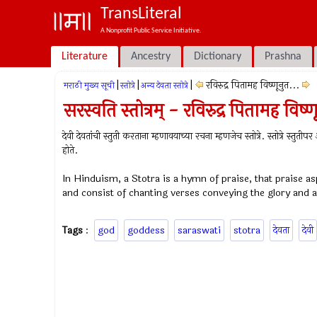
TransLiteral
A Nonprofit Public Service Initiative.
Literature
Ancestry
Dictionary
Prashna
|
|
|
रविरुद्र पितामह विष्णूनुत...
मराठी मुख्य सूची
स्तोत्रे
अन्य देवता स्तोत्रे
सरस्वति स्तोत्रम् - रविरुद्र पितामह विष्ण
देवी देवतांची स्तुती करताना म्हणावयाच्या रचना म्हणजेच स्तोत्रे. स्तोत्रे स्तुत
होते.
In Hinduism, a Stotra is a hymn of praise, that praise as
and consist of chanting verses conveying the glory and a
Tags
:
god
goddess
saraswati
stotra
देवता
देवी