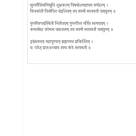
सुरमौलिमणिद्युति शुभ्रकरम् विषयोशमहाभय वर्णहरम् ।
निजकांती विलेपित चंद्रशिवम् तव नवमी सरस्वती पादयुगम् ॥
गुणनैकपदस्थिती भितीपदम् गुणगौरव गर्वित सत्यपदम् ।
कमलोदर कोमल चारुतलम् तव नवमी सरस्वती पादयुगम् ॥
इदंस्त्ववम् महापुण्यम् ब्रह्मणाच प्रकिर्तितम् ।
य: पठेत् प्रात:रुथ्याय तस्य कंठे सरस्वती ॥