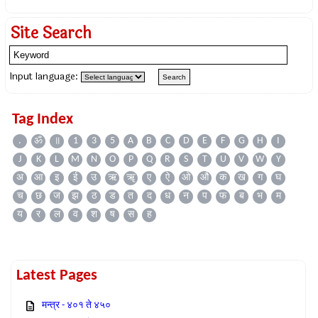
Site Search
Input language:
Tag Index
.
ॐ
॥
1
3
5
A
B
C
D
E
F
G
H
I
J
K
L
M
N
O
P
Q
R
S
T
U
V
W
Y
अ
आ
इ
ई
उ
ऋ
ॠ
ए
ऐ
ओ
औ
क
ख
ग
घ
च
छ
ज
झ
ठ
ड
त
द
ध
न
प
फ
ब
भ
म
य
र
ल
व
श
ष
स
ह
Latest Pages
मन्त्र - ४०१ ते ४५०