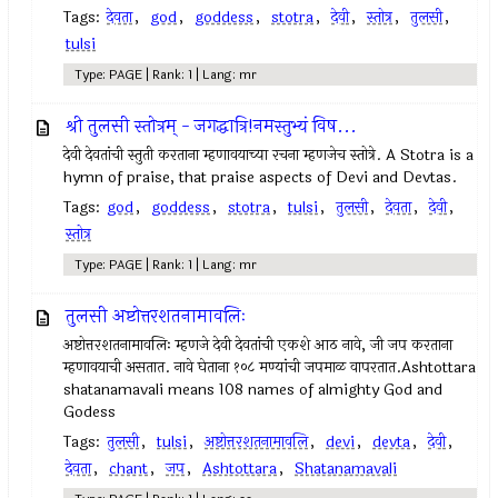
Tags:
देवता
,
god
,
goddess
,
stotra
,
देवी
,
स्तोत्र
,
तुलसी
,
tulsi
Type: PAGE | Rank: 1 | Lang: mr
श्री तुलसी स्तोत्रम् - जगद्धात्रि!नमस्तुभ्यं विष...
देवी देवतांची स्तुती करताना म्हणावयाच्या रचना म्हणजेच स्तोत्रे. A Stotra is a
hymn of praise, that praise aspects of Devi and Devtas.
Tags:
god
,
goddess
,
stotra
,
tulsi
,
तुलसी
,
देवता
,
देवी
,
स्तोत्र
Type: PAGE | Rank: 1 | Lang: mr
तुलसी अष्टोत्तरशतनामावलिः
अष्टोत्तरशतनामावलिः म्हणजे देवी देवतांची एकशे आठ नावे, जी जप करताना
म्हणावयाची असतात. नावे घेताना १०८ मण्यांची जपमाळ वापरतात.Ashtottara
shatanamavali means 108 names of almighty God and
Godess
Tags:
तुलसी
,
tulsi
,
अष्टोत्तरशतनामावलि
,
devi
,
devta
,
देवी
,
देवता
,
chant
,
जप
,
Ashtottara
,
Shatanamavali