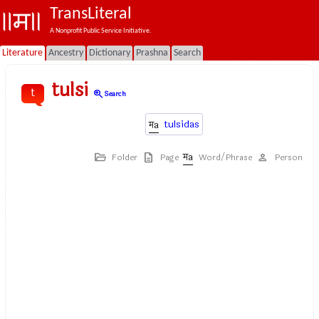
TransLiteral
A Nonprofit Public Service Initiative.
Literature
Ancestry
Dictionary
Prashna
Search
tulsi
t
zoom_in
Search
tulsidas
Folder
Page
Word/Phrase
Person