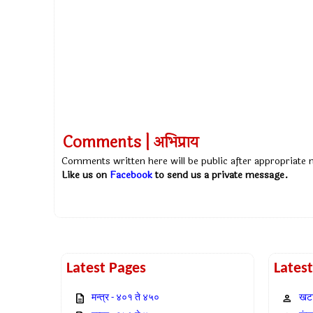
Comments | अभिप्राय
Comments written here will be public after appropriate
Like us on
Facebook
to send us a private message.
Latest Pages
Lates
मन्त्र - ४०१ ते ४५०
खटा