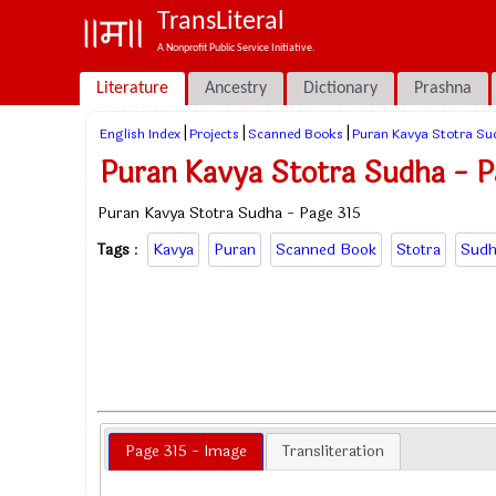
TransLiteral
A Nonprofit Public Service Initiative.
Literature
Ancestry
Dictionary
Prashna
|
|
|
English Index
Projects
Scanned Books
Puran Kavya Stotra Su
Puran Kavya Stotra Sudha - P
Puran Kavya Stotra Sudha - Page 315
Tags
:
Kavya
Puran
Scanned Book
Stotra
Sudh
Page 315 - Image
Transliteration