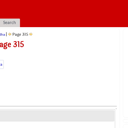
Search
|
Page 315
dha
age 315
a