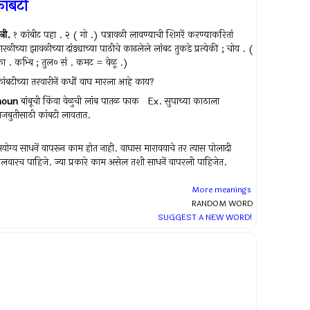
ांबटी
त्री.
१ कांबीट पहा . २ ( गो .) पत्रावळी लावण्याची शिगरें करण्याकरितां
ारळीच्या झावळीच्या दांड्याच्या पाठीचे काढलेले लांबट तुकडे प्रत्येकी ; चोय . (
ा . कभ्बि ; तुल० सं . कमट = वेळू .)
ांबटीच्या तरवारीनें कधीं वाघ मारला आहे काय?
noun
बांबूची किंवा वेळुची लांब पातळ फाक Ex.
सुपाच्या काठाला
जबुतीसाठी कांबटी लावतात.
योग्‍य साधनें वापरून काम होत नाही. वाघास मारावयाचे तर त्‍यास पोलादी
लवारच पाहिजे. ज्‍या प्रकारे काम असेल तशी साधनें वापरली पाहिजेत.
More meanings
RANDOM WORD
SUGGEST A NEW WORD!