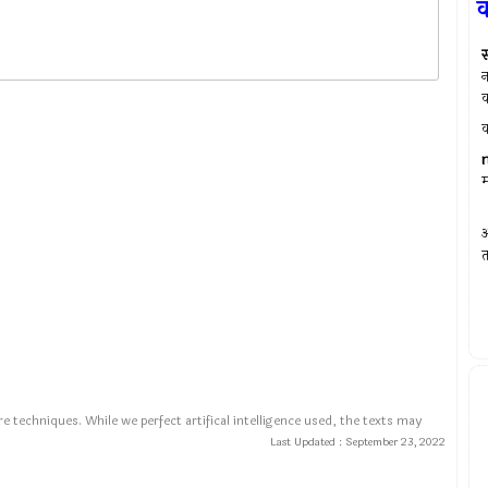
क
स्
न
क
क
म
अ
त
e techniques. While we perfect artifical intelligence used, the texts may
Last Updated :
September 23, 2022