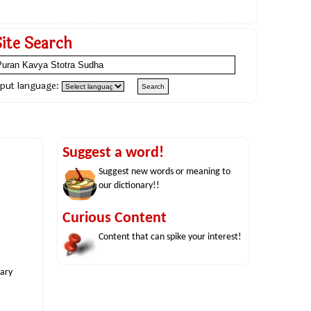
Site Search
nput language:
Suggest a word!
Suggest new words or meaning to
our dictionary!!
Curious Content
Content that can spike your interest!
nary