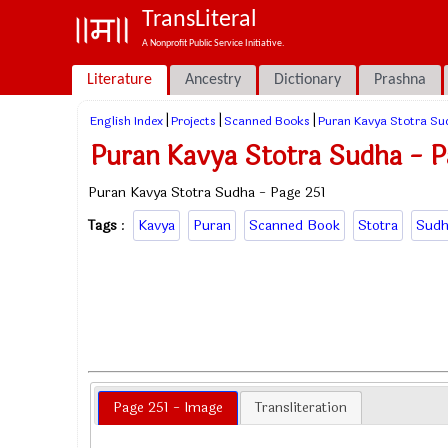
TransLiteral
A Nonprofit Public Service Initiative.
Literature
Ancestry
Dictionary
Prashna
|
|
|
English Index
Projects
Scanned Books
Puran Kavya Stotra Su
Puran Kavya Stotra Sudha - P
Puran Kavya Stotra Sudha - Page 251
Tags
:
Kavya
Puran
Scanned Book
Stotra
Sudh
Page 251 - Image
Transliteration