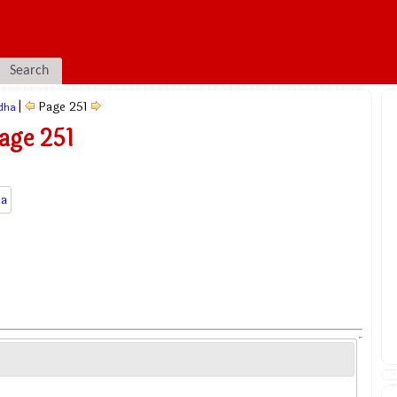
Search
|
Page 251
dha
age 251
a