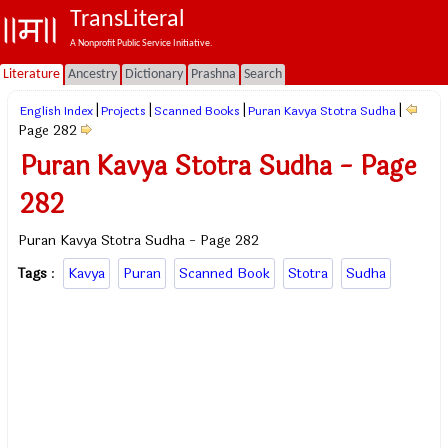
TransLiteral
A Nonprofit Public Service Initiative.
Literature
Ancestry
Dictionary
Prashna
Search
|
|
|
|
English Index
Projects
Scanned Books
Puran Kavya Stotra Sudha
Page 282
Puran Kavya Stotra Sudha - Page
282
Puran Kavya Stotra Sudha - Page 282
Tags
:
Kavya
Puran
Scanned Book
Stotra
Sudha