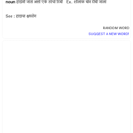
noun
हाडांनी जाता असो एके तरेचो टिबी Ex.
शीलाक बोन टीबी जाला
See : हाडाचा क्षयरोग
RANDOM WORD
SUGGEST A NEW WORD!