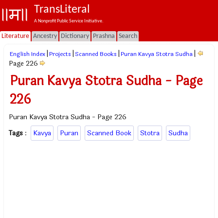
TransLiteral
A Nonprofit Public Service Initiative.
Literature
Ancestry
Dictionary
Prashna
Search
|
|
|
|
English Index
Projects
Scanned Books
Puran Kavya Stotra Sudha
Page 226
Puran Kavya Stotra Sudha - Page
226
Puran Kavya Stotra Sudha - Page 226
Tags
:
Kavya
Puran
Scanned Book
Stotra
Sudha