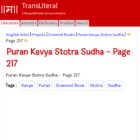
TransLiteral
A Nonprofit Public Service Initiative.
Literature
Ancestry
Dictionary
Prashna
Search
|
|
|
|
English Index
Projects
Scanned Books
Puran Kavya Stotra Sudha
Page 217
Puran Kavya Stotra Sudha - Page
217
Puran Kavya Stotra Sudha - Page 217
Tags
:
Kavya
Puran
Scanned Book
Stotra
Sudha