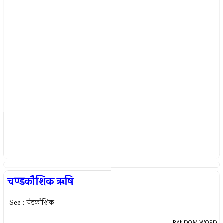
चण्डकौशिक ऋषि
See : चंडकौशिक
RANDOM WORD