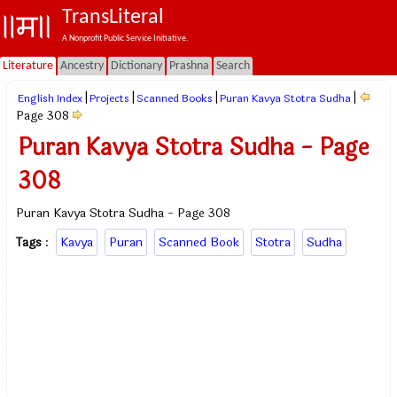
TransLiteral
A Nonprofit Public Service Initiative.
Literature
Ancestry
Dictionary
Prashna
Search
|
|
|
|
English Index
Projects
Scanned Books
Puran Kavya Stotra Sudha
Page 308
Puran Kavya Stotra Sudha - Page
308
Puran Kavya Stotra Sudha - Page 308
Tags
:
Kavya
Puran
Scanned Book
Stotra
Sudha