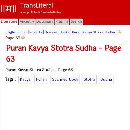
TransLiteral
A Nonprofit Public Service Initiative.
Literature
Ancestry
Dictionary
Prashna
Search
|
|
|
|
English Index
Projects
Scanned Books
Puran Kavya Stotra Sudha
Page 63
Puran Kavya Stotra Sudha - Page
63
Puran Kavya Stotra Sudha - Page 63
Tags
:
Kavya
Puran
Scanned Book
Stotra
Sudha