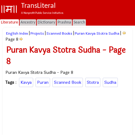
TransLiteral
A Nonprofit Public Service Initiative.
Literature
Ancestry
Dictionary
Prashna
Search
|
|
|
|
English Index
Projects
Scanned Books
Puran Kavya Stotra Sudha
Page 8
Puran Kavya Stotra Sudha - Page
8
Puran Kavya Stotra Sudha - Page 8
Tags
:
Kavya
Puran
Scanned Book
Stotra
Sudha