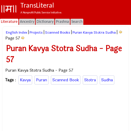
TransLiteral
A Nonprofit Public Service Initiative.
Literature
Ancestry
Dictionary
Prashna
Search
|
|
|
|
English Index
Projects
Scanned Books
Puran Kavya Stotra Sudha
Page 57
Puran Kavya Stotra Sudha - Page
57
Puran Kavya Stotra Sudha - Page 57
Tags
:
Kavya
Puran
Scanned Book
Stotra
Sudha