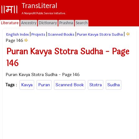
TransLiteral
A Nonprofit Public Service Initiative.
Literature
Ancestry
Dictionary
Prashna
Search
|
|
|
|
English Index
Projects
Scanned Books
Puran Kavya Stotra Sudha
Page 146
Puran Kavya Stotra Sudha - Page
146
Puran Kavya Stotra Sudha - Page 146
Tags
:
Kavya
Puran
Scanned Book
Stotra
Sudha