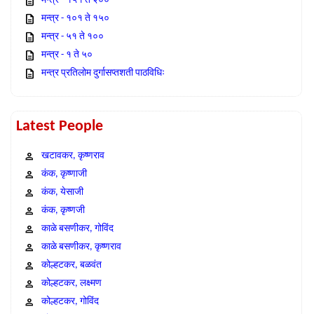
मन्त्र - १५१ ते २००
मन्त्र - १०१ ते १५०
मन्त्र - ५१ ते १००
मन्त्र - १ ते ५०
मन्त्र प्रतिलोम दुर्गासप्तशती पाठविधिः
Latest People
खटावकर, कृष्णराव
कंक, कृष्णाजी
कंक, येसाजी
कंक, कृष्णजी
काळे बसणीकर, गोविंद
काळे बसणीकर, कृष्णराव
कोल्हटकर, बळवंत
कोल्हटकर, लक्ष्मण
कोल्हटकर, गोविंद