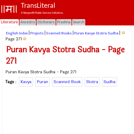
TransLiteral
A Nonprofit Public Service Initiative.
Literature
Ancestry
Dictionary
Prashna
Search
|
|
|
|
English Index
Projects
Scanned Books
Puran Kavya Stotra Sudha
Page 271
Puran Kavya Stotra Sudha - Page
271
Puran Kavya Stotra Sudha - Page 271
Tags
:
Kavya
Puran
Scanned Book
Stotra
Sudha