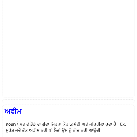
ਅਫੀਮ
noun
ਪੌਸਤ ਦੇ ਡੌਡੇ ਦਾ ਗੁੱਦਾ ਜਿਹੜਾ ਕੌੜਾ,ਨਸ਼ੇਈ ਅਤੇ ਜਹਿਰੀਲਾ ਹੁੰਦਾ ਹੈ Ex.
ਸੁਰੇਸ਼ ਜਦੌ ਤੱਕ ਅਫੀਮ ਨਹੀ ਖਾਂ ਲੈਦਾਂ ਉਸ ਨੂੰ ਨੀਦ ਨਹੀ ਆਉਦੀ