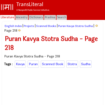
TransLiteral
A Nonprofit Public Service Initiative.
Literature
Ancestry
Dictionary
Prashna
Search
|
|
|
|
English Index
Projects
Scanned Books
Puran Kavya Stotra Sudha
Page 218
Puran Kavya Stotra Sudha - Page
218
Puran Kavya Stotra Sudha - Page 218
Tags
:
Kavya
Puran
Scanned Book
Stotra
Sudha