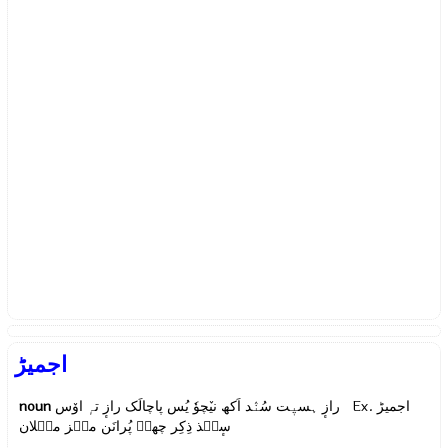
اجمیڑ
noun
رازٕ ہسیٖت سُنٛد اَکھ نیٚچوٗ یُس پاچالَک رازٕ تہٕ اوٚس Ex.
اجمیڑ
سٕنٛذ ذِکِر چھےٚ پُرانَن منٛز میٛلان