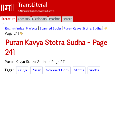
TransLiteral
A Nonprofit Public Service Initiative.
Literature
Ancestry
Dictionary
Prashna
Search
|
|
|
|
English Index
Projects
Scanned Books
Puran Kavya Stotra Sudha
Page 241
Puran Kavya Stotra Sudha - Page
241
Puran Kavya Stotra Sudha - Page 241
Tags
:
Kavya
Puran
Scanned Book
Stotra
Sudha