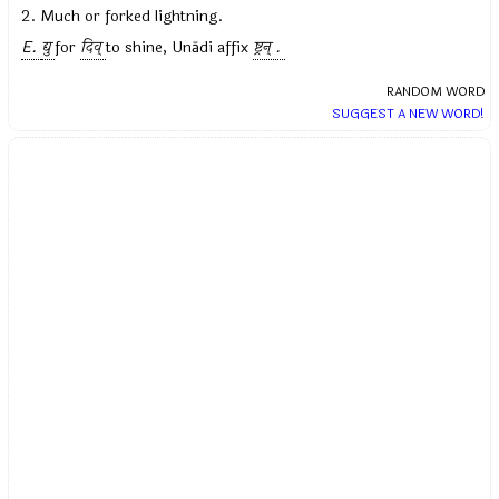
2. Much or forked lightning.
E.
द्यु
for
दिव्
to shine, Unādi affix
ष्ट्रन् .
RANDOM WORD
SUGGEST A NEW WORD!