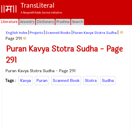
TransLiteral
A Nonprofit Public Service Initiative.
Literature
Ancestry
Dictionary
Prashna
Search
|
|
|
|
English Index
Projects
Scanned Books
Puran Kavya Stotra Sudha
Page 291
Puran Kavya Stotra Sudha - Page
291
Puran Kavya Stotra Sudha - Page 291
Tags
:
Kavya
Puran
Scanned Book
Stotra
Sudha