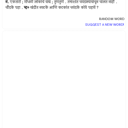
न.
एकतारी ; गोंधळी लोकांचें वाद्य ; तुणतुणें . तमाशांत चवंडक्यावांचून चालत नाहीं .
चौंडकें पहा .
म्ह०
खंडींत नवटकें आणि कटकांत चवंडकें कोठें पहावें ?
RANDOM WORD
SUGGEST A NEW WORD!