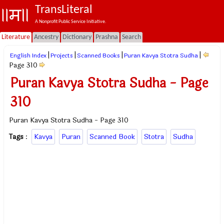
TransLiteral
A Nonprofit Public Service Initiative.
Literature
Ancestry
Dictionary
Prashna
Search
|
|
|
|
English Index
Projects
Scanned Books
Puran Kavya Stotra Sudha
Page 310
Puran Kavya Stotra Sudha - Page
310
Puran Kavya Stotra Sudha - Page 310
Tags
:
Kavya
Puran
Scanned Book
Stotra
Sudha