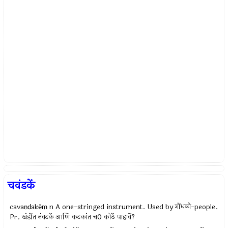
चवंडकें
cavaṇḍakēṃ n A one-stringed instrument. Used by गोंधळी-people.
Pr. खंडींत नंवटकें आणि कटकांत च0 कोठें पाहावें?