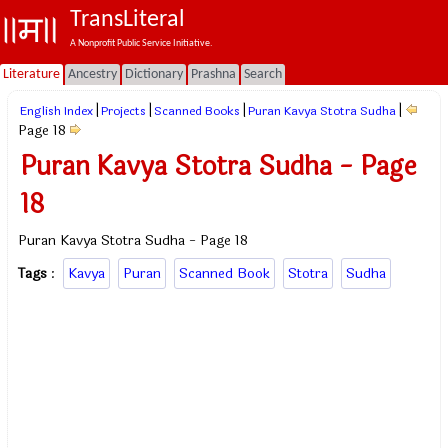
TransLiteral
A Nonprofit Public Service Initiative.
Literature
Ancestry
Dictionary
Prashna
Search
|
|
|
|
English Index
Projects
Scanned Books
Puran Kavya Stotra Sudha
Page 18
Puran Kavya Stotra Sudha - Page
18
Puran Kavya Stotra Sudha - Page 18
Tags
:
Kavya
Puran
Scanned Book
Stotra
Sudha