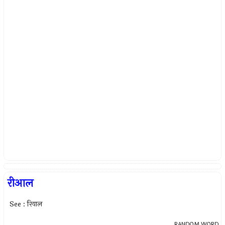
रीआल
See : रियाल
RANDOM WORD