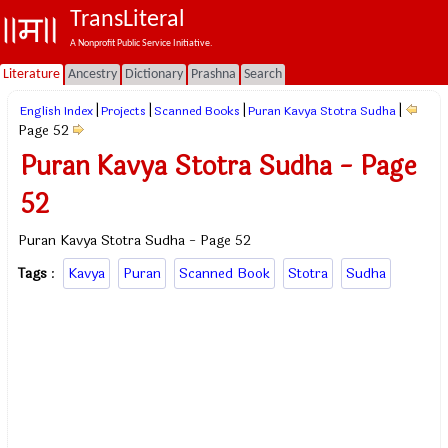
TransLiteral
A Nonprofit Public Service Initiative.
Literature
Ancestry
Dictionary
Prashna
Search
|
|
|
|
English Index
Projects
Scanned Books
Puran Kavya Stotra Sudha
Page 52
Puran Kavya Stotra Sudha - Page
52
Puran Kavya Stotra Sudha - Page 52
Tags
:
Kavya
Puran
Scanned Book
Stotra
Sudha