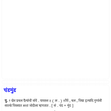
चंडमुंड
पु.
१ दोन प्रबल दैत्यांचीं नांवें . यावरून २ ( ल . ) शौर्य , बल , विद्या इत्यादि गुणांनीं
सारखे विख्यात अशा जोडीला म्हणतात . [ सं . चंड + मुंड ]