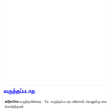
வருத்தப்படாத
adjective
வருத்தமில்லாத Ex.
வருத்தப்படாத மனோகர் அவனுக்கு கை
கொடுத்தான்