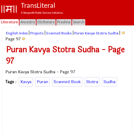
TransLiteral
A Nonprofit Public Service Initiative.
Literature
Ancestry
Dictionary
Prashna
Search
|
|
|
|
English Index
Projects
Scanned Books
Puran Kavya Stotra Sudha
Page 97
Puran Kavya Stotra Sudha - Page
97
Puran Kavya Stotra Sudha - Page 97
Tags
:
Kavya
Puran
Scanned Book
Stotra
Sudha