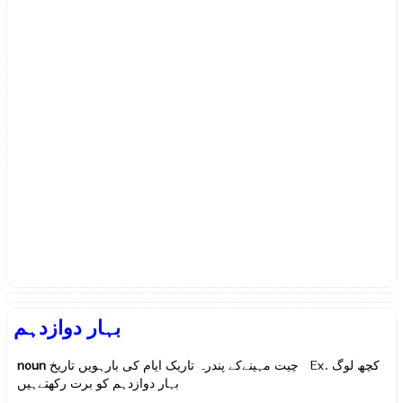
بہار دوازدہم
noun
چیت مہینےکے پندرہ تاریک ایام کی بارہویں تاریخ Ex.
کچھ لوگ
بہار دوازدہم کو برت رکھتےہیں