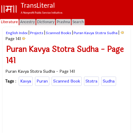
TransLiteral
A Nonprofit Public Service Initiative.
Literature
Ancestry
Dictionary
Prashna
Search
|
|
|
|
English Index
Projects
Scanned Books
Puran Kavya Stotra Sudha
Page 141
Puran Kavya Stotra Sudha - Page
141
Puran Kavya Stotra Sudha - Page 141
Tags
:
Kavya
Puran
Scanned Book
Stotra
Sudha